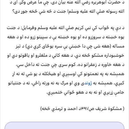
د حضرت ابوهریره رضي الله عنه بیان دی، چي ما عرض وکړ، ای د
الله رسوله صلي الله علیه وسلم! جنت د څه شي څخه جوړ دی؟
د دې په ځواب کي نبي کریم صلي الله علیه وسلم وفرمایل: د جنت
یوه خښته د سروزرو ده او یوه خښته یې د سپینو زرو ده او د هغه
مساله (هغه شی چي دا خښتي یې سره یوځای کړي دي) د تېز
خوشبوداره مشکو څخه دي، د هغه کاڼي د ملغلرو او یاقوتو دي او
د هغه خاوره د زعفرانو ده، کوم سړی چي جنت ته داخل سي،
همېشه به په نعمتونو کي اوسېږي او هیڅکله د یو شي ته نه اړ
کیږي، همېشه به
ژوند
ی وي او مرګ به نه ورته راځي، نه د جنتیانو
جامې زړيږي او نه به د هغو ځواني ختميږي.
( مشکوة شریف ص۴۹۷د احمد و ترمذي څخه)