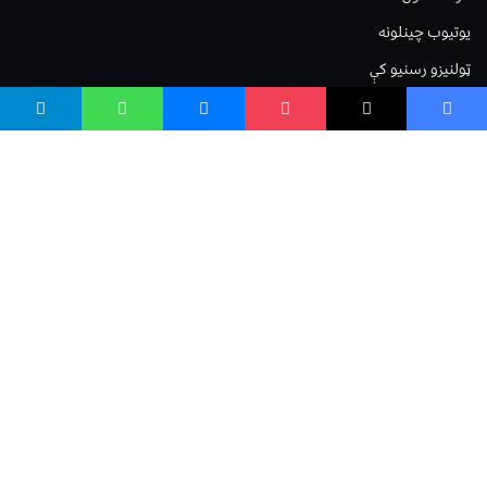
یوتیوب چینلونه
ټولنیزو رسنیو کې
مینو
لیکنه خپرول
اعلان خپرول
لیکنې رپوټ
ستاسو نظر
Terms of Service
Privacy Policy
Cookies Policy
صافی بنسټ