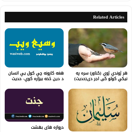
Related Articles
هر ژوندي ژوي (ځناور) سره په
هغه کارونه چې کول یې انسان
نیکي کولو کی اجر دی(حدیث)
د دین څخه بیزاره کوي- حدیث
دروازه هاى بهشت