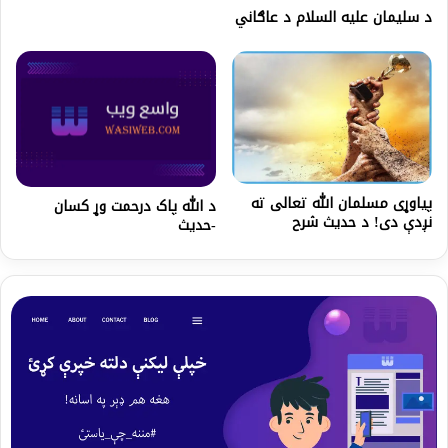
د سلیمان علیه السلام د عاګاني
پياوړی مسلمان الله تعالی ته
د الله پاک درحمت وړ کسان
نږدې دی! د حدیث شرح
-حدیث