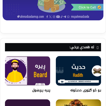
له همدې برخې:
یو څو ګټوری حدیثونه
ږيره پـرېښول