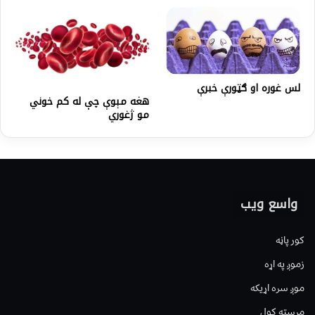
لس غوره او ګټورې خبرې
هغه مېوې چې له کم خوني
مو ژغوري
واسع ویب
کور پاڼه
زموږ په اړه
موږ سره اړیکه
مرسته کول