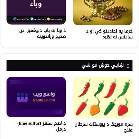
د وبا په باب دپیغمبر -ص-
خرما په احاديثو کې او د
صحیح وړاندوینه
ساينس له نظره
ښايي خوښ مو شي
د لایم سلفر (lime sulfur)
سره مورچک د پروستات سرطان
درمل
علاج