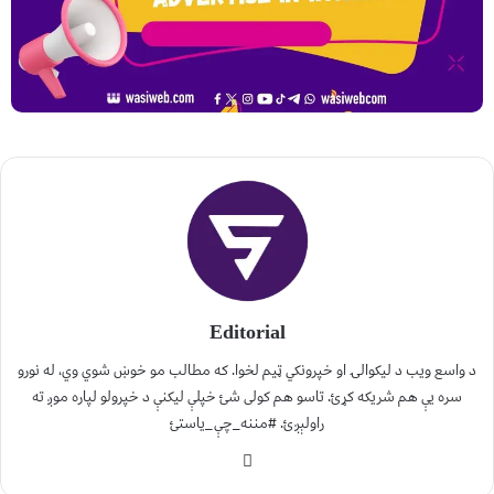
Editorial
د واسع ویب د لیکوالۍ او خپرونکي ټیم لخوا. که مطالب مو خوښ شوي وي، له نورو
سره یې هم شریکه کړئ. تاسو هم کولی شئ خپلې لیکنې د خپرولو لپاره موږ ته
راولېږئ. #مننه_چې_یاستئ