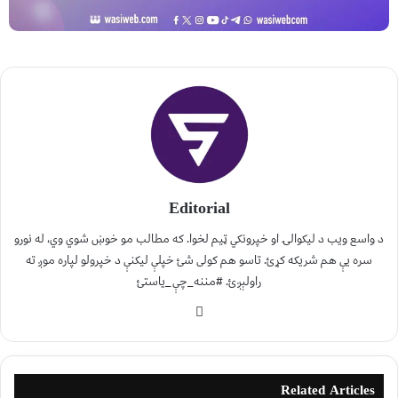
Editorial
د واسع ویب د لیکوالۍ او خپرونکي ټیم لخوا. که مطالب مو خوښ شوي وي، له نورو
سره یې هم شریکه کړئ. تاسو هم کولی شئ خپلې لیکنې د خپرولو لپاره موږ ته
راولېږئ. #مننه_چې_یاستئ
Related Articles