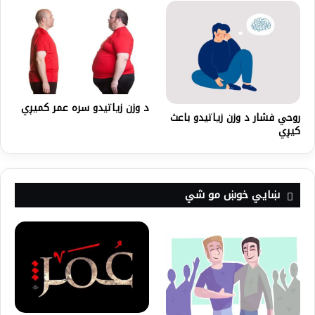
د وزن زیاتیدو سره عمر کمیږي
روحي فشار د وزن زياتيدو باعث
کيږي
ښايي خوښ مو شي