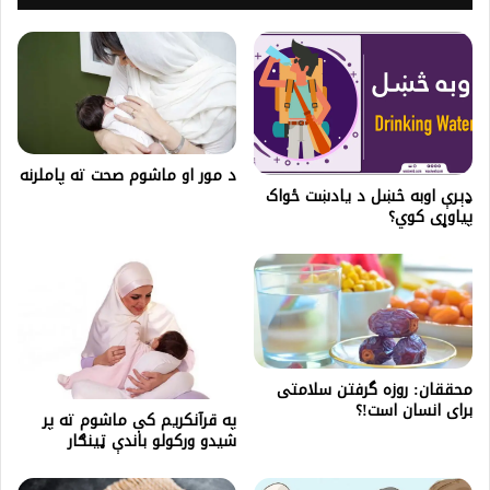
د مور او ماشوم صحت ته پاملرنه
ډېرې اوبه څښل د يادښت ځواک
پياوړی کوي؟
محققان: روزه گرفتن سلامتی
برای انسان است!؟
په قرآنکریم کې ماشوم ته پر
شیدو ورکولو باندې ټینګار