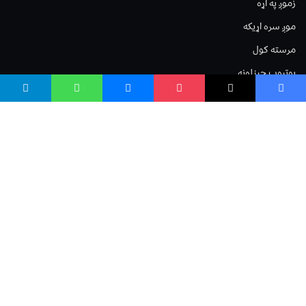
زموږ په اړه
موږ سره اړیکه
مرسته کول
یوتیوب چینلونه
ټولنیزو رسنیو کې
مینو
لیکنه خپرول
اعلان خپرول
لیکنې رپوټ
ستاسو نظر
Terms of Service
Privacy Policy