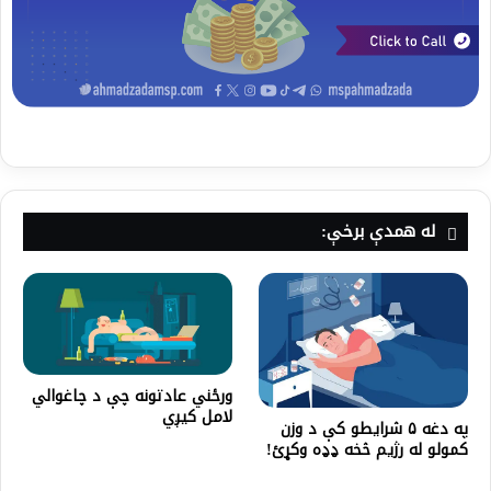
له همدې برخې:
ورځني عادتونه چې د چاغوالي
لامل کیږي
په دغه ۵ شرایطو کې د وزن
کمولو له رژیم څخه ډډه وکړئ!