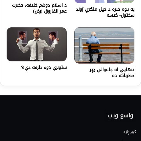
د اسلام دوهم خلیفه، حضرت
په یوه خبره د خپل ملګري ژوند
عمر الفاروق (رض)
سختول- کیسه
ستونزې دوه طرفه دي!؟
تنهايي له چاغوالي ډېر
خطرناکه ده
واسع ویب
کور پاڼه