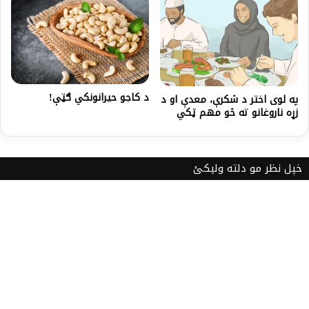
د کاجو حیرانونکي ګټې!
په لوی اختر د شکرې، معدې او د
زړه ناروغانو ته څو مهم ټکي
خپل نظر مو دلته ولیکئ