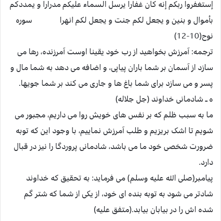
إستغفروا ربکم إنه کان غفارا یرسل السماء علیکم مدرارا و یمددکم
بأموال و بنین و یجعل لکم جنت و یجعل لکم انهرا سوره
نوح(10-12)
ترجمه: آمرزش بخواهید از رب خود یقینا اوست آمرزنده، رها می
سازد از آسمان بر شما باران پیاپی، و اضافه می دهد به شما مال و
پسر و می سازد برای شما باغ ها و جاری می کند بر شما جویها.
ه ــ شادمانی خداوند (جل جلاله)
ما به سبب ظلم که بر نفس های خویش روا می داریم، مجبور می
شویم تا اشک بریزیم و طلب آمرزش نماییم، با وجود این که توبه
ضرورت شخصی خود ما می باشد، شادمانی پروردگا را نیز در قبال
دارد.
پیامبر(صلی الله علیه وسلم) می فرماید: به تحقیق که خداوند
شادتر می شود به توبه بنده ای خود، از یکی از شما که شتر گم
شده اش را در بیابان بیابد.(متفق علیه)