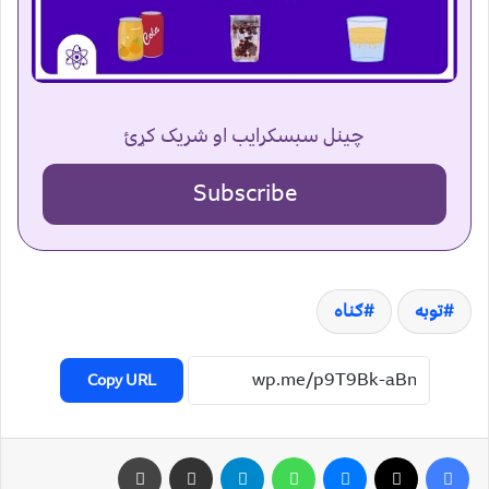
چینل سبسکرایب او شریک کړئ
Subscribe
توبه
ګناه
Copy URL