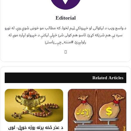
Editorial
د واسع ویب د لیکوالۍ او خپرونکي ټیم لخوا. که مطالب مو خوښ شوي وي، له نورو
سره یې هم شریکه کړئ. تاسو هم کولی شئ خپلې لیکنې د خپرولو لپاره موږ ته
راولېږئ. #مننه_چې_یاستئ
Related Articles
د عذر څخه پرته روژه خوړل- لوی