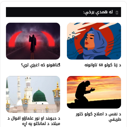
له همدې برخې:
د زنا کولو 60 تاوانونه
ګناهونو څه اغېزې لري؟
د نفس د اصلاح کولو څلور
د دیوبند او نور علماؤو اقوال د
طریقې
میلاد د لمانځلو په اړه