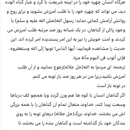
هرگاه انسان چهره خود را در آیینه شریعت با گرد و غبار گناه آلوده
دید، می تواند که چهره خود را با طلب آمرزش بشوید و برای روح و
روانش آرامش کمایی نماید؛ رسول الله(صلی الله علیه و سلم) با
وجود پاکی از گناهان، در یک شبانه روز صد مرتبه طلب آمرزش می
کردند و امت خویش را نیز به این امر پسندیده امر کرده اند، این
حدیث را مشاهده فرمایید: أیها الناس! توبوا إلی الله وستغفروه،
فإنی أتوب فی الیوم مأتة مرة.
ترجمه: ای مردم! به الله(جل جلاله)رجوع نمایید و از آن طلب
آمرزش بکنید،زیرا من در هر روز صد بار توبه می کنم.
در توبه باز است
اگر گناهان انسان با کوه ها هم وزن گردد ویا همچو کف دریاها
وسعت پیدا کند، خداوند متعال تمام آن گناهان را با همه بزرگی
اش می بخشد، خداوند بزرگ(جل جلاله) درهای توبه را به روی
بندگان خود باز گذاشته است و گناهان بنده را می بخشد تا