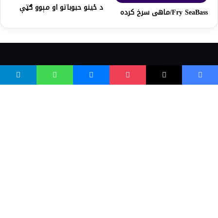
د ځینو حبوباتو او مېوو ګټې
Fry SeaBass/ماهی سرخ کرده
واسع ویب
کور پاڼه
زموږ په اړه
موږ سره اړیکه
مرسته کول
یوتیوب چینلونه
ټولنیزو رسنیو کې
مینو