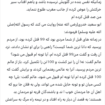
زمانیکه نفس بنده در گلویش نرسیده باشد و یاهم آفتاب سیر
حرکتش را عوض کرده از جانب مغرب طلوع ننماید.
من صد قتل کرده ام
ابو سعید خدری(رضی الله عنه) روایت می کند که رسول الله(صلی
الله علیه وسلم) فرمودند:
در زمانه های قبل از شما مردی بود که 99 قتل کرده بود، از مردم
پرسید که دانا ترین شما کیست؟ راهبی را برای او نشان دادند، نزد
آن رفت و گفت من99 قتل کرده ام، آیا توبه ام قبول می شود؟
عالم گفت: نه! آن را نیز کشت و 100تن را تکمیل کرد، باز از عالم
ترین مردم پرسید، آنرا به عالمی رهنمایی کردند و برایش گفت که
100 قتل کرده ام آیا توبه ام قبول می شود، عالم گفت: بلی! چه
کسی میان تو و توبه حایل شده می تواند، ولی به فلان جا برو که
اهل آن جا مردمان خوب ا ند و باشندگان قریه تو مردمان بد
هستند؛ به قصد آن دیار به راه افتاد و در نیمه راه مرگ به سراغش