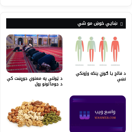
ښايي خوښ مو شي
د فالج یا ګوزڼ پنځه وژونکي
د ټولنې په معنوي جوړښت كې
نښې
د جوماتونو رول