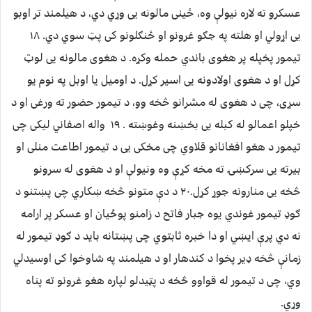
عسکرو ته لاره نیولې وه، ځینی مالونه یی وړي دي، د هیلمند تر اوبو
یی اړولي او هلته په جګو غرونو او ځنګلونو کی پټ سوي دي. ۱۸
تیمور پخپله پر هغوی باندي حمله وکړه. د هغوی مالونه یی لوټ
کړل او د هغوی اولادونه یی اسیر کړل. د اومیل یا اوبل په نوم یو
سړی، چی د هغوی له مشرانو څخه وو، د تیمور حضور ته ورغی او د
خپلو اعمالو له کبله یی بخښنه وغوښته . ۱۹ واله اصفاني لیکی چی
تیمور د هغو افغانانو قلاوي چی مخکی یی د تیمور اطاعت منلی او
بیرته یی سرکښۍ ته مخه کړې وه ونیولې او د هغوی له سرونو
څخه یی منارونه جوړ کړل.۲۰ د دې متونو څخه ښکاري چی پښتنو د
ګوډ تیمور غوندي یوه جبار فاتح د زامنو پوځیان او عسکر پر ارامه
نه دي پرې ایښي او دا خبره ثابتوي چی پښتانه باید د ګوډ تیمور له
زمانې څخه ډیر پخوا د کندهار او د هیلمند په شاوخوا کی اوسیدلي
وي، چی د تیمور له قواوو څخه د پټیدلو لپاره هغو غرونو ته پناه
وړي.