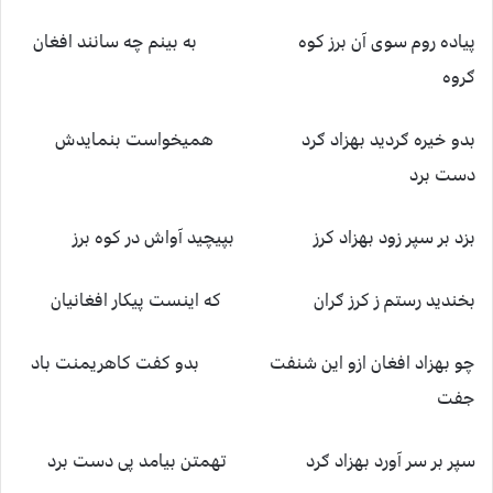
پیاده روم سوی آن برز کوه به بینم چه سانند افغان
ګروه
بدو خیره ګردید بهزاد ګرد همیخواست بنمایدش
دست برد
بزد بر سپر زود بهزاد کرز بپیچید آواش در کوه برز
بخندید رستم ز کرز ګران که اینست پیکار افغانیان
چو بهزاد افغان ازو این شنفت بدو کفت کاهریمنت باد
جفت
سپر بر سر آورد بهزاد ګرد تهمتن بیامد پی دست برد