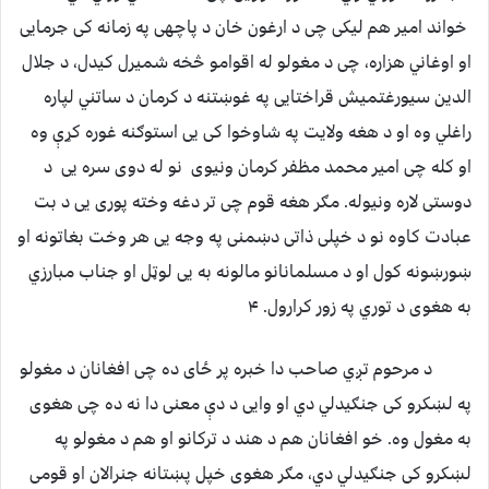
خواند امیر هم لیکی چی د ارغون خان د پاچهی په زمانه کی جرمایی
او اوغاني هزاره، چی د مغولو له اقوامو څخه شمیرل کیدل، د جلال
الدین سیورغتمیش قراختایی په غوښتنه د کرمان د ساتني لپاره
راغلي وه او د هغه ولایت په شاوخوا کی یی استوګنه غوره کړې وه
او کله چی امیر محمد مظفر کرمان ونیوی نو له دوی سره یی د
دوستی لاره ونیوله. مګر هغه قوم چی تر دغه وخته پوری یی د بت
عبادت کاوه نو د خپلی ذاتی دښمنی په وجه یی هر وخت بغاتونه او
ښورښونه کول او د مسلمانانو مالونه به یی لوټل او جناب مبارزي
به هغوی د توري په زور کرارول. ۴
د مرحوم تږي صاحب دا خبره پر ځای ده چی افغانان د مغولو
په لښکرو کی جنګیدلي دي او وایی د دې معنی دا نه ده چی هغوی
به مغول وه. خو افغانان هم د هند د ترکانو او هم د مغولو په
لښکرو کی جنګیدلي دي، مګر هغوی خپل پښتانه جنرالان او قومی