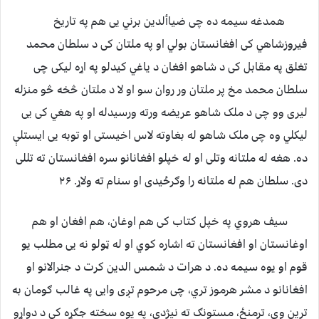
همدغه سیمه ده چی ضیاألدین برني یی هم په تاریخ
فیروزشاهي کی افغانستان بولي او په ملتان کی د سلطان محمد
تغلق په مقابل کی د شاهو افغان د یاغي کیدلو په اړه لیکی چی
سلطان محمد مخ پر ملتان ور روان سو او لا د ملتان څخه څو منزله
لیری وو چی د ملک شاهو عریضه ورته ورسیدله او په هغي کی یی
لیکلي وه چی ملک شاهو له بغاوته لاس اخیستی او توبه یی ایستلې
ده. هغه له ملتانه وتلی او له خپلو افغانانو سره افغانستان ته تللی
دی. سلطان هم له ملتانه را وګرځیدی او سنام ته ولاړ. ۲۶
سیف هروي په خپل کتاب کی هم اوغان، هم افغان او هم
اوغانستان او افغانستان ته اشاره کوي او له ټولو نه یی مطلب یو
قوم او یوه سیمه ده. د هرات د شمس الدین کرت د جنرالانو او
افغانانو د مشر هرموز تري، چی مرحوم تږی وایی په غالب ګومان به
ترین وي، ترمنځ، مستونګ ته نیژدې، په یوه سخته جګړه کی د دواړو