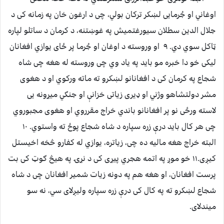
اوغاني او جُرمایی لښکر ترکان بولي، چی د ارغون خان په زمانه کی د
جلال الدین سطلان سیورغتمیش په غوښتنه، د کرمان د ساتلو لپاره
ټاکل سوي دي. ۹ او وروسته د اوغان او جُرما پر ځای یوازي افغانان
لیکی خو دا خبره مو باید په یاد وي چی وروسته له هغه چی شاه
شجاع په کرمان کی د افغانانو لښکرو ته ماته ورکوي او د هغوی
مشر دولتشاهو وژني او ډیری زیاتی خزانې او جنګي میړونه یی
لاسته ورځی نو پر افغانانو باندي خراج مقرروي او هغوی مجبوروي
چی هر کال باید درې زره سپاره د شاه شجاع پوځ ته واستوي. ۱۰
البته خراج هغه مالیه ده چی، زیاتره، یوازي له کفارو څخه اخیستل
کیږی.۱۱ خو موږ په اتمه هجري پیړی کی د نړۍ په هیڅ ګوټ کی بت
پرست افغانان، او هغه هم په دونه زیات شمیر افغانان چی د شاه
شجاع لښکرو ته په کال کی درې زره سپاره ولیږلای سي، نه سو
میندلای.