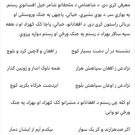
معرفی کړی دی. د شاهنامې د ملحقاتو شاعر خپل افسانوي رستم،
په یوازي سر، د یوې بشپړي، خیالي، پاچهی په جنګ وروستلی او
بریالی راستون کړی دی. د افغانانو، خیالي، پاچا کک کهزاد او د هغه
سپه سالار بهزاد د رستم په جنګ ورځي او رستم دواړه پرزوي.
نشسته در آن دشت بسیار کوچ ز افغان و لاچین کرد و بلوچ
نژادش ز افغان سپاهش هزار همه ناوک انداز و ژوبین ګذار
نژادش ز اوغان سپاهش بلوچ ابردشت خرګاه بګزید کوچ
او کله چی رستم د افغانانو د مشرانو کک کهزاد او بهزاد په جنګ
ورځي نو وایی:
اګر صدهزارند و ګر یک سوار بیکدم آرم از ایشان دمار