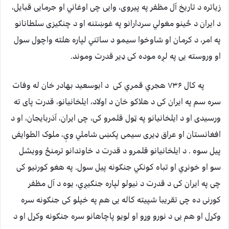
زیاتره د تاریخ آل مظفر په پیروی، وایی چی اوغاني او جرمایی قبایل،
د ایران د ځینو مغولي سردارانو په غوښتنه او د چنګیزی سلطانانو
په امر، د کرمان او شاوخوا سیمو د ساتني لپاره هلته واچول سول
او وروسته یی په لږه موده کی ډیر قدرت وموند.
په کال ۷۳۶ هجري قمري کی د ابوسعید بهادر خان له وفات
سره سم په ایران کی د هلاکو خان د اولاد، ایلخانیانو، قدرت پای ته
ورسیدی او د ایلخانیانو په ټول قلمرو کی، چی ایران، آذربایجان، او د
افغانستان او عراق ډیری سیمی پکښی شاملي وې، ملوک الطوایفی
پیل سوه . د ایلخانیانو قلمرو د قدرت د خاوندانو ترمنځ وویشل
سو او خونړي او تباه کونکي جنګونه پیل سول. په هغو کورنیو کی
چی په ایران کی د قدرت د نیولو لپاره جنګیږي، یوه د آل مظفر
کورنی ده چی تقریبا شپیته کاله یی هم په خپلو کی جنګونه سره
وکړل او هم یی د نورو وړو او لویو پاچاهانو سره جنګونه وکړل او د