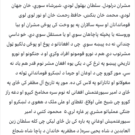
مشران درلودل. سلطان بهلول لودي، شیرشاه سوري، خان جهان
لودي، محمد خان بنګښ، حافظ رحمت خان او نور لوی لوی
قوماندانان او سپه سالاران په یو وخت کی پوځی مشران او بیا
وروسته یا پخپله پاچاهان سوي او یا مستقل سوي دي. خو داسي
چنداني نه ده پیښه سوې چی د افغانانو د پوځ او پوځی ډلګیو ټول
مشرتوب دي هم د نورو قومونو افراد وکړي او د جنګونو او نورو
تاریخي پیښو په ترڅ کي د یکی یوه افغان مشر نوم قدر هم یاد نه
سي. موږ ګورو چی د اوغان او جرما د لښکرو قومانداني ټوله د
مغولانو او تاتارانو په لاس کی ده. موږ په تاریخ آل مظفر کی ځای په
ځای د امیر سیورغتمش افغانی له نوم سره مخامخ کیږو او دغه راز
ګورو چی شیخ علی اولاغ، تقطای او علی ملک د هغوی د لښکرو او
جنګی عملیاتو مشري پر غاړه لري.۵ محمود کتبي د امیر
سیورغتمیش اوغاني په باره کی بل ځای لیکی چی کله سلطان زین
العابدین د شاه یحیی سره( د مظفریه خاندان د پاچا شاه شجاع