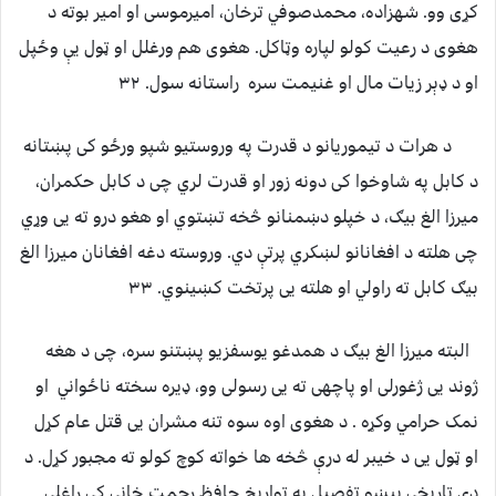
کړی وو. شهزاده، محمدصوفي ترخان، امیرموسی او امیر بوته د
هغوی د رعیت کولو لپاره وټاکل. هغوی هم ورغلل او ټول یې وځپل
او د ډېر زیات مال او غنیمت سره راستانه سول. ۳۲
د هرات د تیموریانو د قدرت په وروستیو شپو ورځو کی پښتانه
د کابل په شاوخوا کی دونه زور او قدرت لري چی د کابل حکمران،
میرزا الغ بیګ، د خپلو دښمنانو څخه تښتوي او هغو درو ته یی وړي
چی هلته د افغانانو لښکري پرتې دي. وروسته دغه افغانان میرزا الغ
بیګ کابل ته راولي او هلته یی پرتخت کښینوي. ۳۳
البته میرزا الغ بیګ د همدغو یوسفزیو پښتنو سره، چی د هغه
ژوند یی ژغورلی او پاچهی ته یی رسولی وو، ډیره سخته ناځواني او
نمک حرامي وکړه . د هغوی اوه سوه تنه مشران یی قتل عام کړل
او ټول یی د خیبر له درې څخه ها خواته کوچ کولو ته مجبور کړل. د
دې تاریخی پیښو تفصیل په تواریخ حافظ رحمت خاني کی راغلی