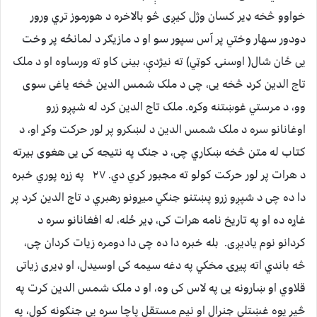
خواوو څخه ډیر کسان وژل کیږی څو بالاخره د هورموز تري ورور
دودور سهار وختي پر آس سپور سو او د مازیګر د لمانځه پر وخت
یی ځان شال( اوسنۍ کوټي) ته نیژدې، بینی کاو ته ورساوه او د ملک
تاج الدین کرد څخه یی، چی د ملک شمس الدین څخه یاغی سوی
وو، د مرستي غوښتنه وکړه. ملک تاج الدین کرد له شپږو زرو
اوغانانو سره د ملک شمس الدین د لښکرو پر لور حرکت وکړ او، د
کتاب له متن څخه ښکاري چی، د جنګ په نتیجه کی یی هغوی بیرته
د هرات پر لور حرکت کولو ته مجبور کړي دي. ۲۷ په زړه پوري خبره
دا ده چی د شپږو زرو پښتنو جنګي میړونو رهبري د تاج الدین کرد پر
غاړه ده او په تاریخ نامه هرات کی، ډیر ځله، له افغانانو سره د
کردانو نوم یادیږی. بله خبره دا ده چی دا دومره زیات کردان چی،
څه باندي اته پیړۍ مخکي په دغه سیمه کی اوسیدل، او ډیری زیاتی
قلاوي او ښارونه یی په لاس کی وه، او د ملک شمس الدین کرت په
څیر یوه غښتلي جنرال او نیم مستقل پاچا سره یی جنګونه کول، په