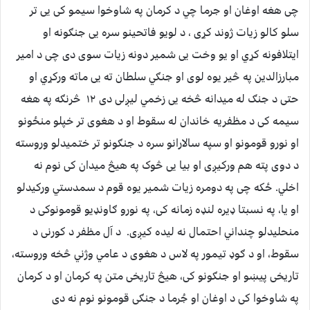
چی هغه اوغان او جرما چي د کرمان په شاوخوا سیمو کی یی تر
سلو کالو زیات ژوند کړی ، د لویو فاتحینو سره یی جنګونه او
ایتلافونه کړي او یو وخت یی شمیر دونه زیات سوی دی چی د امیر
مبارزالدین په څیر یوه لوی او جنګي سلطان ته یی ماته ورکړي او
حتی د جنګ له میدانه څخه یی زخمي لیږلی دی ۱۲ څرنګه په هغه
سیمه کی د مظفریه خاندان له سقوط او د هغوی تر خپلو منځونو
او نورو قومونو او سپه سالارانو سره د جنګونو تر ختمیدلو وروسته
د دوی پته هم ورکیږی او بیا یی څوک په هیڅ میدان کی نوم نه
اخلي. ځکه چی په دومره زیات شمیر یوه قوم د سمدستي ورکیدلو
او یا، په نسبتا ډیره لنډه زمانه کی، په نورو ګاونډیو قومونوکی د
منحلیدلو چنداني احتمال نه لیده کیږی. د آل مظفر د کورنی د
سقوط، او د ګوډ تیمور په لاس د هغوی د عامي وژني څخه وروسته،
تاریخی پیښو او جنګونو کی، هیڅ تاریخی متن په کرمان او د کرمان
په شاوخوا کی د اوغان او جُرما د جنګی قومونو نوم نه دی