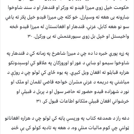
حکومت خپل زوی میرزا قیدو ته ورکړ او قندهار او د سند شاوخوا
ښارونه یی هغه ته وسپارل. خو کله چی میرزا قیدو خپل پلار ته یاغي
سو نو هغه کابل، غزني، قندهار او افغانستان له میرزا قیدو څخه
واخیستل او خپل بل زوی سیورغتمش ته یی ورکړل. ۳۰
په زړه پوري خبره دا ده چي د میرزا شاهرخ په زمانه کي د قندهار په
شاوخوا سیمو او ښايي د غور او اوروزګان په علاقو کي اوسېدونکو
هزاره قبایلو ته افغان ویل کیږي. په یوه ځای کي لولو چي د روژې د
میاشتي په دریمه د غزني مشران خواجه قاضي لقمان او ملک او
نور د شهزاده قیدو حضور ته حاضر سول او د پربل د قبیلې او
خرشواني افغان قبیلې ملکانو اطاعات قبول کړ. ۳۱
دغه راز د همدغه کتاب په ورپسې پاڼه کي لولو چي د هزاره افغانانو
ټولني چي کوم مالیات منلي وه، د هغه په تادیه کولو کی یې ځنډ