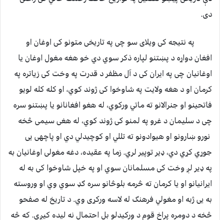
دی.
په نتیجه کی ویلای سو چی په تاریخی متونو کی اوغان او
افغان دواړه د پښتنو لپاره ذکر سوي دي خو هغه مغول اوغان یا
اوغانیان چی په ایران کی د آل مظفر د قدرت په وخت کی زیاتره په
کرمان او د هغه ولایت په شاوخوا کی ژوند کوي، او کله کله لویو
فاتحینو او جنرالانو ته ماتي ورکوي، له هغو افغانانو یا پښتنو سره
چی د سلیمان د غرو په لمنو کی ژوند کوي، له هغی سیمی څخه
نورو ښارونو او هیوادونو ته تللي او کوچیدلي دي او پاچهی یی
جوړي کړي دي، ډیر توپیر لري. زما په عقیده، دغه مغولی اوغانیان به
په ډیر لږ وخت کی مسلمانان سوي او په خپل شاوخوا کی به له
ایرانيانو او یا کرمان ته څرمه بلوڅانو سره ګډ سوي وي او وروسته
به یی ژبه او مغولي فرهنګ له لاسه ورکړی وي. د تاریخ له صفحو
څخه د دومره پراخ قوم د ورکیدلو بل احتمال نه لیده کیږی. که څه