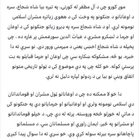
موږ ګورو چی د آل مظفر له کورنۍ، په تیره بیا شاه شجاع، سره
د اوغانانو د جنګونو په وخت کی د هغوی زیاتره مشران اسلامی
نومونه لري. او د شاه شجاع سره په ډیرو زیاتو جنګونو کی د اوغان
او جرما د لښکرو مشري د غیاث الدین سورغمش پر غاړه ده ، چی
پخپله د شاه شجاع اخښی یعنی د میرمنی ورور دی. نو سړي ته دا
خبره، یو څه، مشکوکه ښکاره سي چی اوغان او جرما قبایلو به بت
پرستي کوله. خو کله چی په دې موضوع کی د ټولو تاریخی متونو
اتفاق ویني نو بیا یی د ردولو لپاره دلیل نه لري.
دا خو لا ممکنه ده چی د اوغانانو ټول مشران او قوماندانان
دي اسلامی نومونه ولري او اوغانیانو او جرمایانو دي په جنګونو کی
د ماتي له خوړلو څخه وروسته، پرته له دې چی، د خپلو قوماندانانو
او مشرانو په څیر، ایمان راوړي او مسلمانان سي، د مسلمانو
پاچاهانو سره بیرته سوله کړې وي. خو سړي ته دا سوال پیدا کیږی