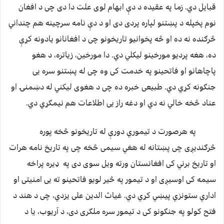
قبایل دي. زما په عقیده د دې ابهام لوی علت دا دی چی د افغان
نوم پخپله د پښتنو لپاره پردی دی او د دې نامه سرچینه هم چنداني
څرګنده نه ده او څه پخوانیو تاریخونو چی د افغانانو یادونه کړې
ده، هغه پردیو مورخینو لیکلي دي. دا مورخین، زیاتره، د هغو
پاچاهانو او فاتحینو په خدمت کی وه چی له پښتنو سره یی
جنګونه کړي دي. طبیعی خبره ده چی د هغوی لیکني له دښمنۍ او
عناد څخه خالي نه دي او دغه راز یی اطلاعات هم نیمګړي دي.
په هرصورت د تیموري دورې له تاریخونو څخه پوره
څرګندیږی چی پښتانه له هغي سیمی څخه چی په تاریخ نامه هرات
او تاریخ برني کی افغانستان ورته ویل سوی دی په ډیره پراخه
سیمه کی اوسیږی او د تیمور په څیر لویو فاتحینو ته یی امنیتی او
اداري ستونزي پیښي کړي دي. غیاث الدین علی یزدي، چی د هند د
فتح کولو په جنګونو کی د تیمور سره ملګری دی، د آریوب، یا د