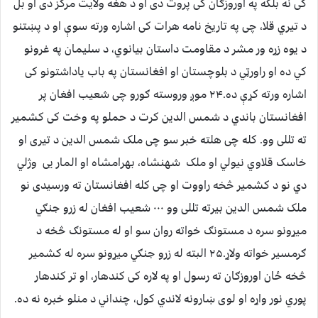
کی نه بلکه په اوروزګان کی پروت دی او د هغه ولایت مرکز دی او بل
د تیري قلا، چی په تاریخ نامه هرات کی اشاره ورته سوې او د پښتنو
د یوه زړه ور مشر د مقاومت داستان بیانوي، د سلیمان په غرونو
کي ده او راورټي د بلوچستان او افغانستان په باب یاداشتونو کی
اشاره ورته کړې ده.۲۴ موږ وروسته ګورو چی شعیب افغان پر
افغانستان باندي د شمس الدین کرت د حملو په وخت کی کشمیر
ته تللی وو. کله چی هلته خبر سو چی ملک شمس الدین د تیری او
خاسک قلاوي نیولي او ملک شهنشاه، بهرامشاه او المار یی وژلي
دي نو د کشمیر څخه راووت او چی کله افغانستان ته ورسیدی نو
ملک شمس الدین بیرته تللی وو ۰۰۰ شعیب افغان له زرو جنګي
میړونو سره د مستونګ خواته روان سو او له مستونګ څخه د
ګرمسیر خواته ولاړ.۲۵ البته له زرو جنګي میړونو سره له کشمیر
څخه ځان اوروزګان ته رسول او په لاره کی کندهار، او تر کندهار
پوري نور واړه او لوی ښارونه لاندي کول، چنداني د منلو خبره نه ده.