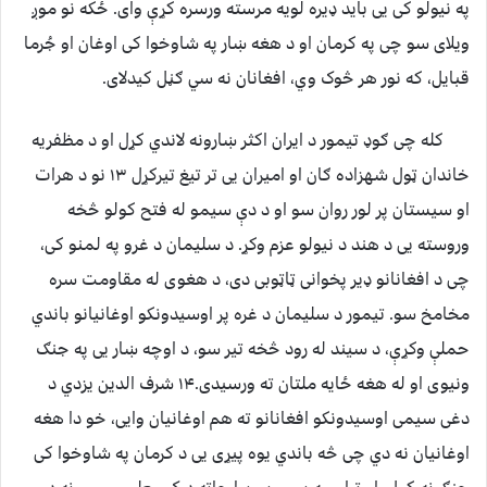
په نیولو کی یی باید ډیره لویه مرسته ورسره کړې وای. ځکه نو موږ
ویلای سو چی په کرمان او د هغه ښار په شاوخوا کی اوغان او جُرما
قبایل، که نور هر څوک وي، افغانان نه سي ګڼل کیدلای.
کله چی ګوډ تیمور د ایران اکثر ښارونه لاندي کړل او د مظفریه
خاندان ټول شهزاده ګان او امیران یی تر تیغ تیرکړل ۱۳ نو د هرات
او سیستان پر لور روان سو او د دې سیمو له فتح کولو څخه
وروسته یی د هند د نیولو عزم وکړ. د سلیمان د غرو په لمنو کی،
چی د افغانانو ډیر پخوانی ټاټوبی دی، د هغوی له مقاومت سره
مخامخ سو. تیمور د سلیمان د غره پر اوسیدونکو اوغانیانو باندي
حملې وکړې، د سیند له رود څخه تیر سو، د اوچه ښار یی په جنګ
ونیوی او له هغه ځایه ملتان ته ورسیدی.۱۴ شرف الدین یزدي د
دغی سیمی اوسیدونکو افغانانو ته هم اوغانیان وایی، خو دا هغه
اوغانیان نه دي چی څه باندي یوه پیړی یی د کرمان په شاوخوا کی