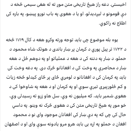
اخیستی. دغه راز هیڅ تاریخی متن موږ ته له هغی سیمی څخه د
دې قومونو د لیږدیدلو، او یا د هغوی په باب نورو پيښو، په باره کی
اطلاع نه راکوي.
یوه بله موضوع چی باید توجه ورته وکړو هغه د کال ۱۷۱۹ څخه
د ۱۷۲۲ تر پیل پوري د کرمان پر ښار باندی د هوتک شاه محمود د
حملو، د ښار په دننه کی د هغه د عملیاتو او په دوهم ځل د هغه
ښار د محاصرې په وخت کی د افغانانو څرک دی. په دغه وخت کی
باید په کرمان کی د افغانانو د لومړي ځای پر ځای کیدلو څخه زیات
و کم څلورپیړی تیري سوي او په کرمان او د هغه په شاوخوا کی د
هغوی شمیر باید، که میلیون نه وي، سل هاو زرو ته رسیدلی وي،
خو موږ په هیڅ تاریخی متن کی د هغوی څرک نه وینو. په داسي
حال کی چی که په دې ښار کی افغانان موجود وای نو د محمود
افغان د حملو په اړه یی باید هرو مرو یادونه سوې وای او د اصفهان