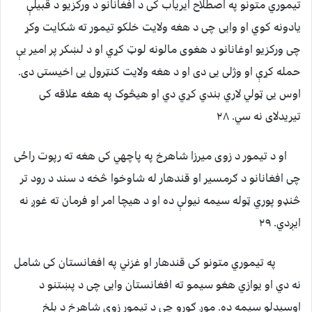
تیموري متونو په اصطلاح ایریاب کی د افغانانو د ورکزیو د قبیلې
یادونه کوي او وایی چی د هغه ولایت خلکو تیمور ته شکایت وکړ
چی ورکزیو اوغانانو د هغوی مالونه لوټ کړي او د لښکر پر امیر یې
حمله کړې او وژلی یی دی او د هغه ولایت کنټرول یی اخیستی دی.
اوس یی ټولي لاري بندي کړي دي او هیڅوک په هغه علاقه کی
تیریدلای نه سي. ۲۸
او د تیمور د زوی میرزا شاهرخ په پاچهي کی هغه ته رپوت راځی
چی افغانانو د ګرمسیر او قندهار له شاوخوا څخه د سند د رود تر
څنډو پوري ټوله سیمه نیولې ده او د هیچا امر او فرمان ته غوږ نه
ایږدي. ۲۹
په تیموري متونو کی قندهار او غزني په افغانستان کی شامل
نه دي او یوازي هغو سیمو ته افغانستان وایی چی د پښتنو د
اوسیدلو سیمه ده. موږ ګورو چی د تیمور زوی شاهرخ د بلخ