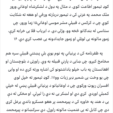
ګوډ تیمور اطاعت کوی. د مثال په ډول د لشکرشاه اوغاني ورور
ملک محمد په غزني کی د تیمور دربارته ورځي او هغه ته شکایت
کوي چی د کرکس د قبیلې مشر موسی اوغاني۱۵ زما ورور، چی
ستاسی له بندګانو څخه وو، وژلی دی. د ایریاب قلا یی خرابه کړې،
زموږ مالونه یی لوټلي او زموږ جایدادونه یی غصب کړي دي. ۱۶
په ظفرنامه کی د پرنیاني په نوم یوې بلي پښتني قبیلې سره هم
مخامخ کیږو، چی ښایی د پارني قبیله به وي. راورټی د بلوچستان او
افغانستان په باب خپلو یاداشتونو کی اشاره ورته کړې ده او وایی
چی یو وخت یی شمیر ډیر زیات وو۱۷. ګوډ تیمور ته خپل لوی
افسران رپوټ ورکوی چی د اوغانیانو د پرنیاني قبیلې پښې له خپلي
کمبلي اوږدې کړي دي او لښکر یی نه دي را لیږلي. او مخکی له دې
یی د هند په خاوره کی د پیرمحمد پر هغو عسکرو باندي یرغل کړی
دی چی کابل ته یی غنمیت مالونه راوړل. دې سرکښانو د پیرمحمد