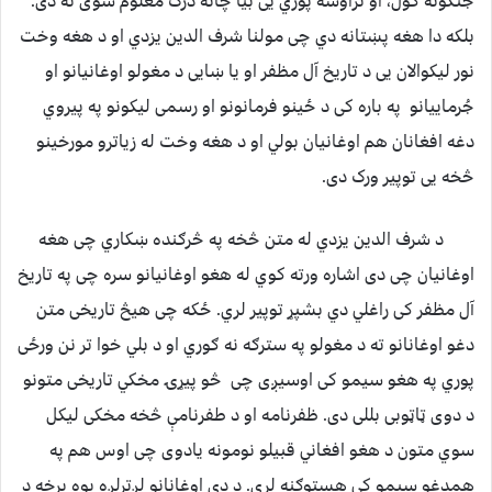
جنګونه کول، او تراوسه پوري یی بیا چاته درک معلوم سوی نه دی.
بلکه دا هغه پښتانه دي چی مولنا شرف الدین یزدي او د هغه وخت
نور لیکوالان یی د تاریخ آل مظفر او یا ښایی د مغولو اوغانیانو او
جُرماییانو په باره کی د ځینو فرمانونو او رسمی لیکونو په پیروي
دغه افغانان هم اوغانیان بولي او د هغه وخت له زیاترو مورخینو
څخه یی توپیر ورک دی.
د شرف الدین یزدي له متن څخه په څرګنده ښکاري چی هغه
اوغانیان چی دی اشاره ورته کوي له هغو اوغانیانو سره چی په تاریخ
آل مظفر کی راغلي دي بشپړ توپیر لري. ځکه چی هیڅ تاریخی متن
دغو اوغانانو ته د مغولو په سترګه نه ګوري او د بلي خوا تر نن ورځی
پوري په هغو سیمو کی اوسیږی چی څو پیړۍ مخکي تاریخی متونو
د دوی ټاټوبی بللی دی. ظفرنامه او د طفرنامې څخه مخکی لیکل
سوي متون د هغو افغاني قبیلو نومونه یادوی چی اوس هم په
همدغو سیمو کی هستوګنه لري. د دې اوغانانو لږترلږه یوه برخه د