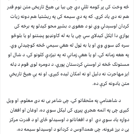
څه وخت کی پر کومه تللي دي چی بیا یی هیڅ تاریخی متن نوم قدر
هم نه دی یاد کړی. که په دې سیمه کی په ریشتیا هم دونه زیات
کردان اوسېدلي وي نو د هغوی د بشپړ محو کیدلو په برخه کی
یوازي دا اټکل کیدلای سي چی یا به له ګاونډیو پښتنو او یا بلوڅو
سره ګډ سوي وي او یا به ټول له هغي سیمي څخه کوچیدلي وي.
په هغه زمانه کی، او یا هغې زمانې ته په نیژدې کلونو کی، د شال او
مستونګ څخه تر اوسني کردستان پوري، د دومره لوی قوم د ډله
ایز مهاجرت نه دلیل او نه امکان لیده کیږی، او نه یې هیڅ تاریخي
متن یادونه کړې ده.
د شاهنامې په ملحقاتو کی، چی شاعر یی نه دی معلوم، او ویل
کیږی چی په اتمه هجري پيړۍ کی لیکل سوې ده، اوغان او افغان
دواړه یاد سوي دي او د افغانانو د اوسیدلو ځای او د قدرت مرکز
یی د برز غرونه، چی همدااوس د کردانو د اوسیدلو سیمه ده،