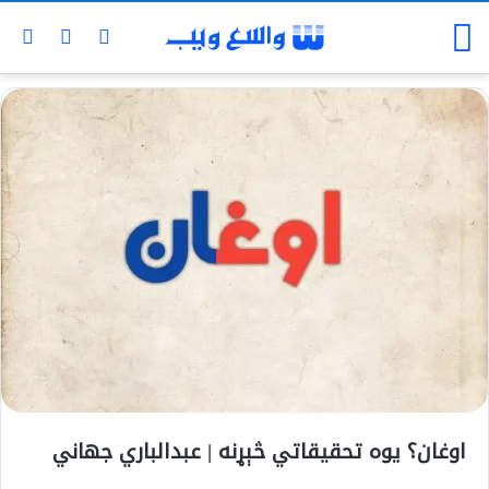
اوغان؟ یوه تحقیقاتي څېړنه | عبدالباري جهاني