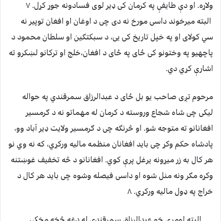
ولاړه. او دې طایفې په کرمان کی ډیر لوی فسادونه جوړ کړل. ۷
البته میرخوند داسی مورخ نه دی چی د اوغان او افغان توپیر نه
سي کولای او په خپل تاریخ کی یی، د سبکتګین او سلطان محمود د
پاچهیو په وختونو کی ځای په ځای د افغان،خلج او ترکانو لښکرو ته
اشارې کړي دي.
مرحوم تږی صاحب یو بل ځای د عبدالرزاق سمرقندي په حواله
لیکی چی شاه شجاع وروسته د کرمان له مهماتو نه د ګرمسیر
افغانانو ته متوجه شو. او څرنګه چی د ګرمسیر ولایت ډیر آباد وو،
پادشاه حکم وکړ چی باید افغانان منظمه مالیه ورکړي، که نه وي نو
هر کال به زر میړونه یرغل پرې کوي. افغانانو د څه تخفیف غوښتنه
وکړه مګر ونه منل شوه او داسی فیصله وشوه چی باید هر کال د
خراج په ډول مالیه ورکړي. ۸
البته لومړی خو عبدالرزاق سمرقندي له دغه څخه مخکی