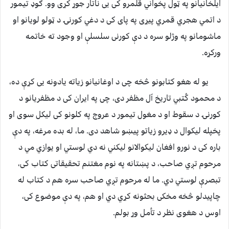
ایلخانیانو په ټول پخواني قلمرو کی یی ناتار جوړ کړی وو. ګوډ تیمور
د اتمي هجري قمري پیړی په پای کی د دغي کورنۍ د ټولو لویانو او
ماشومانو په وژلو سره د دې کورنی سلسلې او وجود ته خاتمه
ورکړه.
یو له هغو کتابونو څخه چی د اوغانیانو زیاته یادونه یی کړې ده،
د محمود کُتبي تاریخ آل مظفر دی، چی په ایران کی د مظفریانو د
کورنۍ د سقوط او د مغول تیمور د عروج په کلونو کی لیکل سوی او
پخپله لیکوال د ډیرو زیاتو پیښو شاهد دی. ما، له بده مرغه، په دې
باره کی د نورو افغان لیکوالانو لیکني نه دي لوستي او یوازي مي د
مرحوم تږي صاحب، د پښتانه په نوم مغتنم تحقیقاتی کتاب کی،
تبصرې لوستي دي. ما له مرحوم تږي صاحب سره هم د کتاب له
چاپیدلو څخه مخکی بحثونه کړي دي او هم، په دې موضوع کی،
اوس د هغوی نظر د تأمل وړ بولم.