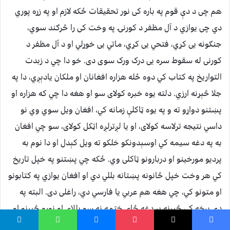
هم چی د دې قوم په باره کی نور تحقیقات ځکه لازم او په زړه پوري
دي چی یوازي د آل مظفر د کورنۍ په وخت کی را څرګند سوي،
جنګونه یی کړي، فتحي یی کړي، ماتي یی خوړلي او د آل مظفر د
کورنی له سقوط سره یی درک ورک سوی دی. خو دا چي د زبدت
التواریخ په کتاب کي دوه ځله هزاره افغانان او ملکان یادېږي، دا په
جلا څېړنه ارزي. دلته یوه خبره کولای سو او هغه دا چي که هزاره او
پښتنو دواړو ته و په یوه ټاکلې زمانه کي، افغان ویل سوي وي نو
داسي نتیجه ترلاسه کولای، او یا لږترلږه اټکل کولای، سو چي افغان
به په دغه سیمه کي اوسېدونکو خلکو ته ویل کېدل او دا نوم به
پردیو مورخینو او دربارونو ټاکلی وي. ځکه چي پښتنو په خپل تاریخ
کي هر وخت خپل ځانونه پښتانه بللي دي او افغان یوازي په کتابونو
او متونو کي، چي هغه هم عربي یا فارسي دي، راغلی دی. البته په
دې برخه کي څېړنه پر دغه ځای ختمه نه سو بللای او نورو څېړنو او
لیکنو ته ضرورت دی.