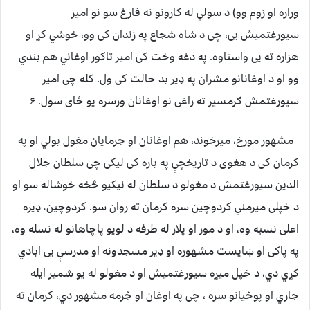
وراره او زوم وو) د سولي له کارونو نه فارغ سو نو امیر
سیورغتمیش یی، چی د شاه شجاع په زندان کی وو، خوشي کړ او
هزاره ته یی واستاوه. په دغه وخت کی امیر تاکور اوغاني هم بندي
وو او د اوغانانو مشران په ډیر بد حالت کی ول. کله چی امیر
سیورغتمش ګرمسیر ته راغی نو اوغانان ورسره یو ځای سول. ۶
مشهور مورخ، میرخوند، هم اوغانان او جرمایان مغول بولي او په
کرمان کی د هغوی د تاریخچې په باره کی لیکی چی سلطان جلال
الدین سیورغتمش د مغولو د سلطان له نیکیو څخه خوشاله سو او
د خپلی میرمني کردوچین سره کرمان ته روان سو. کردوچین، ډیره
اعلی نسبه وه، او د مور او پلار له طرفه د لویو پاچاهانو له نسله وه،
په پاکی او ښایست مشهوره او ډیر مسجدونه او مدرسې یی ابادي
کړي دي، د خپل میړه سیورغتمیش او د مغولو له یو شمیر ایله
جاري او پوځیانو سره ، چی په اوغان او جُرمه مشهور دي، کرمان ته