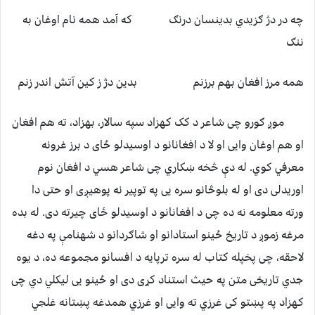
چه در دژ ګزیدي بدینسان درنګ که آمد همه نام اوغان به
ننګ
همه مرز افغان بهم برزنم بدین دژ ز کین آتش اندر زنم
موږ ګورو چی شاعر د کک کهزاد سپه سالار، بهزاد، ته هم افغان
او هم اوغان وایی او لا د افغانانو د اوسیدلو ځای د برز غرونه
معرفي کوي. له دې څخه ښکاري چی شاعر هسي د افغان نوم
اوریدلی دی او له بلوڅانو سره یی په توپیر نه پوهیږی او حتی دا
ورته معلومه نه ده چی د افغانانو د اوسیدلو ځای چیرته دی. له بده
مرغه زموږ د تاریخ ځینو استادانو او شاګردانو د شهنامې په دغه
لاحقه، چی پخپله کتاب له سره ترپایه د افسانو مجموعه ده، د یوه
جدي تاریخی متن په حیث استناد کړی دی او ځینو یی لیکلي دي چی
کهزاد په پښتو کی غرزي ته وایی او غرزي همدغه پښتانه غلجي