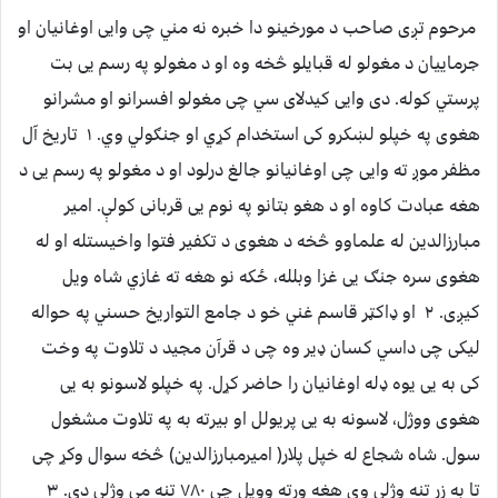
مرحوم تږی صاحب د مورخینو دا خبره نه مني چی وایی اوغانیان او
جرماییان د مغولو له قبایلو څخه وه او د مغولو په رسم یی بت
پرستي کوله. دی وایی کیدلای سي چی مغولو افسرانو او مشرانو
هغوی په خپلو لښکرو کی استخدام کړي او جنګولي وي. ۱ تاریخ آل
مظفر موږ ته وایی چی اوغانیانو جالغ درلود او د مغولو په رسم یی د
هغه عبادت کاوه او د هغو بتانو په نوم یی قربانی کولې. امیر
مبارزالدین له علماوو څخه د هغوی د تکفیر فتوا واخیستله او له
هغوی سره جنګ یی غزا وبلله، ځکه نو هغه ته غازي شاه ویل
کیږی. ۲ او ډاکټر قاسم غني خو د جامع التواریخ حسني په حواله
لیکی چی داسي کسان ډیر وه چی د قرآن مجید د تلاوت په وخت
کی به یی یوه ډله اوغانیان را حاضر کړل. په خپلو لاسونو به یی
هغوی ووژل، لاسونه به یی پریولل او بیرته به په تلاوت مشغول
سول. شاه شجاع له خپل پلار( امیرمبارزالدین) څخه سوال وکړ چی
تا به زر تنه وژلي وي هغه ورته وویل چی ۷۸۰ تنه مي وژلي دي. ۳