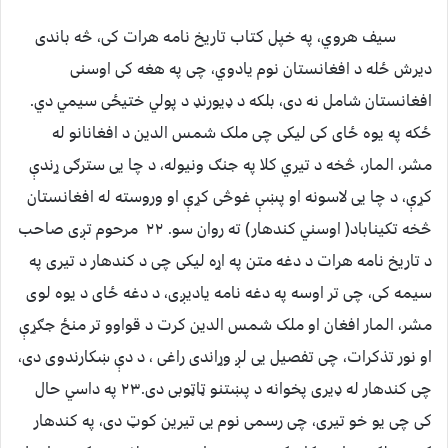
سیف هروي، په خپل کتاب تاریخ نامه هرات کی، څه باندی
دیرش ځله د افغانستان نوم یادوي، چی په هغه کی اوسنی
افغانستان شامل نه دی، بلکه د ډیورنډ د پولي ختیځی سیمي دي.
ځکه په یوه ځای کی لیکی چی ملک شمس الدین د افغانانو له
مشر، المار، څخه د تیري کلا په جنګ ونیوله، د چا یی سترګی ړندې
کړې، د چا یی لاسونه او پښې غوڅی کړې او وروسته له افغانستان
څخه تکیناباد( اوسني کندهار) ته روان سو. ۲۲ مرحوم تږی صاحب
د تاریخ نامه هرات د دغه متن په اړه لیکی چی د کندهار د تیری په
سیمه کی، چی تر اوسه په دغه نامه یادیږی، د دغه ځای د یوه لوی
مشر، المار افغان او ملک شمس الدین کرت د قواوو تر منځ جګړې
او نور تذکرات، چی تفصیل یی لږ وړاندی راغی ، د دې ښکارندوی دی،
چی کندهار له ډیری پخوانه د پښتنو ټاټوبی دی.۲۳ په داسي حال
کی چی یو خو تیری، چی رسمی نوم یی تیرین کوټ دی، په کندهار