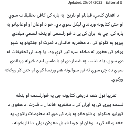
Updated: 26/01/2022
Editorial
د افغان کلمې، قبایلو او تاریخ په باره کی کافی تحقیقات سوي
او حتی کتابونه ورباندي لیکل سوي دي. خو د اوغان او اوغانیانو په
باره کی، چي په ایران کی یی د څوارلسمی او پنځه لسمي میلادي
پیړیو په کلونو کی ، د مظفریه خاندان د قدرت او جنګونو په شپو
ورځو کی هغوی ته مځکه سره تبی کړې وه، یا چنداني تحقیقات نه
دي سوي، یا د نشت په شمار دي او یا داسي لنډه څیړنه ورباندي
سوې ده چی سړي ته نور سوالونه هم ورپیدا کوي او حتی لار ورڅخه
ورکوي.
تقریبا ټول هغه تاریخی کتابونه چی په څوارلسمه او پنځه
لسمه پیړۍ کی په ایران کی د مظفریه خاندان د قدرت، د هغوی د
کورنیو جنګونو او فتوحاتو په باره کی موږ ته معلومات راکوي، په
هغه زمانه کی د اوغان او جرما قبایل مغولان بولي. دا تاریخونه ،