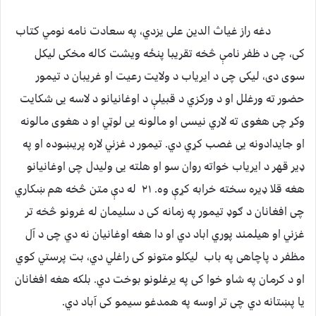
دغه راز غیاث الدین علی یزدي، په سعادت نامه نومي کتاب
کی، چی د ظفر نامې څخه تقریبا پنځه ویشت کاله مخکی لیکل
سوی دی، لیکی چی د ایریاب د ولایت رعیت او غریبان د تیمور
حضور ته ورغلل او د ورکزي د قبیلې د اوغانیانو د لاسه یی شکایت
وکړ چی هغوی ته لاري نیسی او مالونه یی لوټي او د هغوی مالونه
او جایدادونه یی غصب کړي دي. تیمور د غزني لاره پریښوده او په
ډیر قهر د ایریاب خواته روان سو او هلته یی ولیدل چی اوغانیانو
هغه قلا ډیره سخته خرابه کړې وه. ۲۱ له دې متن څخه هم ښکاري
چی افغانان د ګوډ تیمور په زمانه کی د سلیمان له غرونو څخه تر
غزني او هیلمند پوري اباد دي او دا هغه اوغانیان نه دي چی د آل
مظفر د پاچاهی په باب لیکلو متونو کی راغلي دي، بت پرستي کوي
او د کرمان په شاو خوا کی په یرغلونو بوخت دي. بلکه هغه افغانان
یا پښتانه دي چی تر اوسه په همدغو سیمو کی آباد دي.