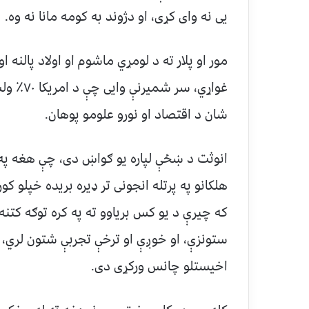
یی نه وای کړی، او دژوند به کومه مانا نه وه.
مور او پلار ته د لومړي ماشوم او اولاد پالنه ا
غواړي، 
شان د اقتصاد او نورو علومو پوهان.
انوثت د ښځې لپاره یو ګواښ دی، چې هغه په
هلکانو په پرتله انجونی تر ډیره بریده خپلو ک
که چیرې د یو کس بریاوو ته په کره توګه کتنه
ستونزې، او خوږې او ترخې تجربې شتون لري، 
اخیستلو چانس ورکړی دی.