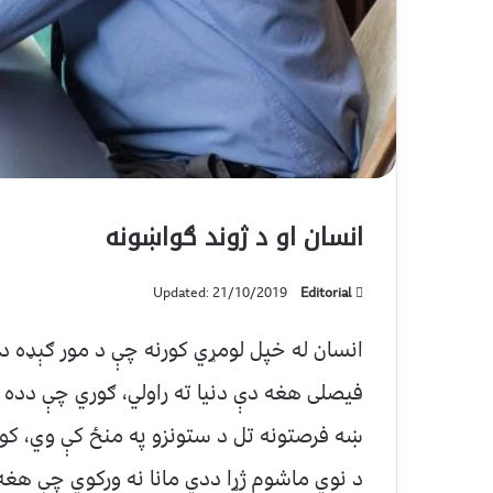
انسان او د ژوند ګواښونه
Updated: 21/10/2019
Editorial
انسان له خپل لومړي کورنه چې د مور ګېډه ده
فیصلی هغه دې دنیا ته راولي، ګوري چې دده 
ښه فرصتونه تل د ستونزو په منځ کې وي، کوم
د نوي ماشوم ژړا ددي مانا نه ورکوي چې هغه 