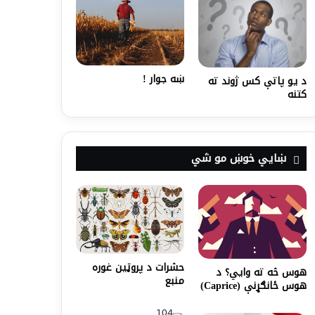
ښه جوار !
د یو پاتې کس ژوند ته
کتنه
ښايي خوښ مو شي
حشرات د پروټین غوره
هوس څه ته وايي؟‌ د
منبع
هوس ځانګړنې (Caprice)