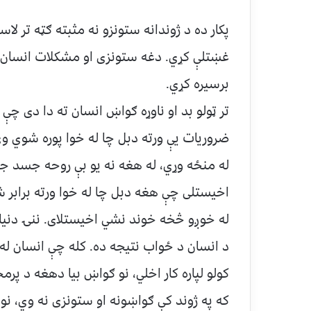
پکار ده د ژوندانه ستونزو نه مثبته ګټه تر لا
غښتلې کړي. دغه ستونزی او مشکلات انسان د
برسیره کړي.
تر ټولو بد او ناوړه ګواښ انسان ته دا دی چ
ضروریات یې ورته دبل چا له خوا پوره شوي وي
له منځه وړي، له هغه نه یو بې روحه جسد جوړ
اخیستلی چې هغه دبل چا له خوا ورته برابر ش
له خوږو څخه خوند نشي اخیستلای. ننۍ دنیا 
د انسان د ځواب نتیجه ده. کله چې انسان له 
کولو لپاره کار اخلي، نو ګواښ بیا دهغه د پرم
که په ژوند کې ګواښونه او ستونزی نه وي، نو