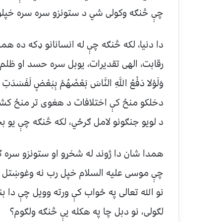
چې څنګه وکولی شي د ستونزو سره سره خپلو 
دا دنیا، لکه څنګه چې له انسانانو ډکه ده ه
رقابت، الهی تقدیرات، یوبل سره حسد او ظلم
وَلَوْلا دَفْعُ اللَّهِ النَّاسَ بَعْضَهُمْ بِبَعْضٍ لَفَسَدَتِ 
دخلکو منځ کې اختلافات د هغوی تر منځ کشمک
د لویو جنګونو لامل ګرځي، لکه څنګه چې یو ب
همدا شان دا ژوند له شخړو او ستونزو سره ګډ 
چې موسی علیه السلام خپل رب نه وغوښتل چې
نو الله تعالی په ځواب کې ورته وویل چې دا ب
لګولی، نو دبل چا په هکله یې څنګه ولګوم؟