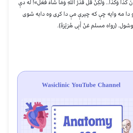
َانَ كَذَا وَكَذَا.. وَلَكِنْ قُلْ قَدَرُ اللَّهِ وَمَا شَاءَ فَعَلَ»! له دې
و دا مه وایه چې که چیرې مې دا کړی وه دابه شوی
(رواه مسلم عَنْ أَبِى هُرَيْرَةَ).
Wasiclinic YouTube Channel