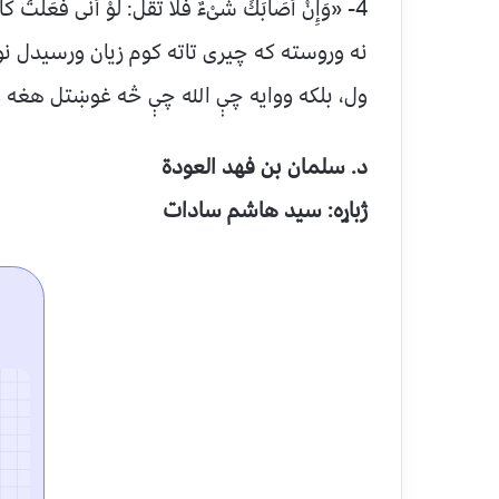
4- «وَإِنْ أَصَابَكَ شَىْءٌ فَلاَ تَقُلْ: لَوْ أَنِّى فَعَلْتُ ك
نه وروسته که چیری تاته کوم زیان ورسیدل ن
ول، بلکه ووایه چې الله چې څه غوښتل هغه وشول. 
د. سلمان بن فهد العودة
ژباړه: سید هاشم سادات