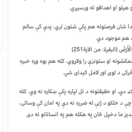
هیلو او اهدافو ته ورسیږي.
مدا شان فرصتونه هم پکې شتون لري، پدې کې سالم
، هم موجود دي.
الْأَرْضُ (البقرة: من الآية251)
شونه او ستونزې را ولاړوي، کله هم یوه وړه خبره
څرکی د لوی اور لامل کیدای شي.
دي، او حقیقتونه د تل لپاره پکې ښکاره نه وي. کله
 د خلکو د ژبې له ضرره نه دې په امان کې وساتی،
ندیز ما دخپل ځان په هکله هم په انسانانو نه دی