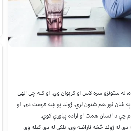
، له ستونزو سره لاس او ګرېوان وي. او کله چې الهی
په شان نور هم شتون لري. ژوند یو ښه فرصت دی، او
 چې د انسان همت او اراده پیاوړې کوي.
دې له ژوند څخه ناراضه وي، بلکې له دې کبله وي