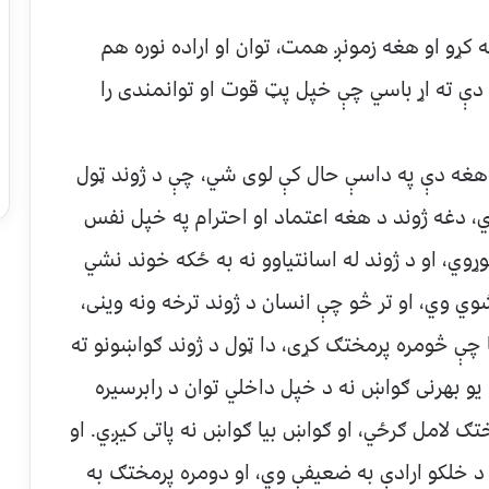
سه کړو او هغه زمونږ همت، توان او اراده نوره هم
ې ته اړ باسي چې خپل پټ قوت او توانمندی را
ې هغه دې په داسې حال کې لوی شي، چې د ژوند ټول
، دغه ژوند د هغه اعتماد او احترام په خپل نفس
وي، او د ژوند له اسانتیاوو نه به ځکه خوند نشي
وي وي، او تر څو چې انسان د ژوند ترخه ونه وینی،
چې څومره پرمختګ کړی، دا ټول د ژوند ګواښونو ته
یو بهرنی ګواښ نه د خپل داخلي توان د رابرسیره
ختګ لامل ګرځي، او ګواښ بیا ګواښ نه پاتی کیږي. او
 د خلکو ارادې به ضعیفې وي، او دومره پرمختګ به