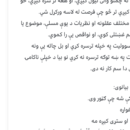
ه چمتو والی نیول کیږي، او هغه تر سره کیږي، خو
 کیږي تر څو چې فرصت له لاسه ورکړل شي.
مختلف عقلونه او نظریات د یوې مسلې، موضوع یا
هم غښتلی کوي، او نواقص یې را کموي.
وولیت په خپله ترسره کړي او بل چاته یې ونه
په ښه توګه ترسره نه کړي نو بیا د خپلې ناکامۍ
دا سم کار نه دی.
یانوی: