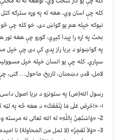
کله چې یو کار سخت وي، نوهغه ته له مخکې ن
کله چې اسان وي، هغه ته په وړه سترګه کتل
نیوکه خپله هم یو ګواښ دی، خو کله چې څو 
بحث په اړه را پیدا کیږي، ګورو چې هغه نور 
په ګواښونو د بریا راز پدې کې دی چې خپل مس
سپاري. کله چې یو انسان خپله خپل مسوولیت 
لامل، قدر، دښمنان، تاریخ، ماحول… ګنی، چې 
رسول الله(ص) په ستونزو د بریا اصول داسی ب
۱- «احْرِصْ عَلَى مَا يَنْفَعُكَ» د هغه څه په لټه کې شه چې ګټور وی.
2- «وَاسْتَعِنْ بِاللَّهِ» له الله تعالی نه مرسته وغواړه
3- «وَلاَ تَعْجِزْ» (لا تمل من المحاولة) نا امیده او ستړی کیږه مه