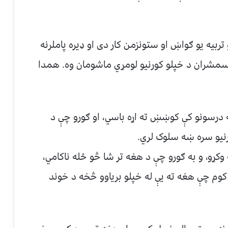
و تربیه یو ګواښ او ستونزمن کار دی او ډیره پاملرنه
سر شمیرنې وایی چې د امریکا ۷۰٪ ولسمشران د خپلو کورنیو لومړي ماشومان وه. همدا
 درسونو کې کوښښ ته اړه باسي، او ګورو چې د
ورنیو سره ښه سلوک لري.
 وکړو، و به ګورو چې د هغه تر شا څو ځله ناکامي،
کوم چې هغه ته یې له خپلو بریاوو څخه د خوند