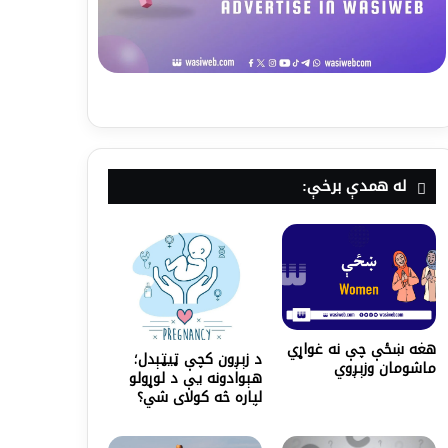
له همدې برخې:
هغه ښځې چې نه غواړي
د زېږون کچې ټیټېدل؛
ماشومان وزېږوي
هېوادونه یې د لوړولو
لپاره څه کولای شي؟