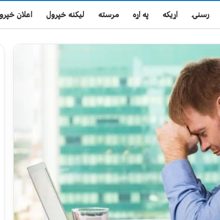
رسنۍ
اړیکه
په اړه
مرسته
لیکنه خپرول
اعلان خپرو