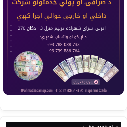
له همدې برخې: