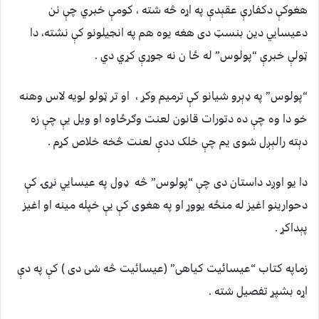
هغوکې دکفارې عقېدې په اړه څه شته ، کومې خبري چې نن
دعيسايي دين بنسټ دی هغه يوه هم په انجيلونو کې نشته، دا
ټولې خبرې “پولوس” له ځا ن نه جوړې کړي دي .
“پولوس” په ډېرو شيانو کې ترميم وکړ ، او تر ټولو لويه لاس وهنه
خو دا وه چې ده دتورات قانون لعنت وګرځاوه او ويل يې چې زه
دېته رالېږل شوی يم چې خلک ددې لعنت څخه خلاص کړم .
دا يو اوږد داستان دی چې “پولوس” څه ډول په عيسايي نړۍ کې
دحوارينو اغيز له منځه يووړ او په هغوی کې يې خپله مينه او اغيز
پېداکړ .
زماپه کتاب “عيسائيت کياهی” (عيسائيت څه شی دی ) کې په دې
اړه بشپړ تفصيل شته .