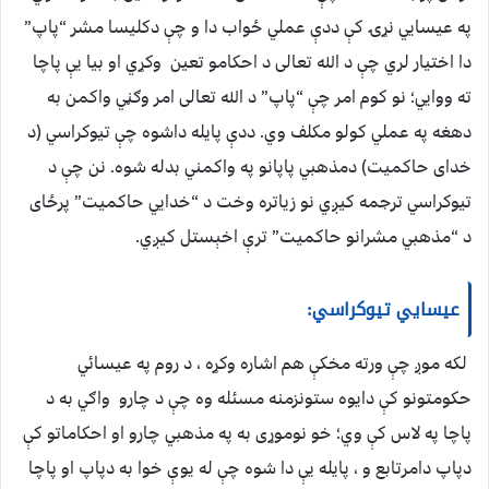
په عيسايي نړۍ کې ددې عملي ځواب دا و چې دکليسا مشر “پاپ”
دا اختيار لري چې د الله تعالی د احکامو تعين وکړي او بيا يې پاچا
ته ووايي؛ نو کوم امر چې “پاپ” د الله تعالی امر وګڼي واکمن به
دهغه په عملي کولو مکلف وي. ددې پايله داشوه چې تيوکراسي (د
خدای حاکميت) دمذهبي پاپانو په واکمني بدله شوه. نن چې د
تيوکراسي ترجمه کيږي نو زياتره وخت د “خدايي حاکميت” پرځای
د “مذهبي مشرانو حاکميت” ترې اخېستل کيږي.
عيسايي تيوکراسي:
لکه موږ چې ورته مخکې هم اشاره وکړه ، د روم په عيسائي
حکومتونو کې دايوه ستونزمنه مسئله وه چې د چارو واګي به د
پاچا په لاس کې وي؛ خو نوموړی به په مذهبي چارو او احکاماتو کې
دپاپ دامرتابع و ، پايله يې دا شوه چې له يوې خوا به دپاپ او پاچا