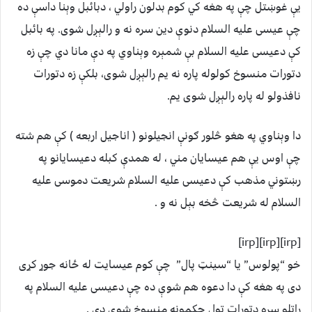
يې غوښتل چې په هغه کي کوم بدلون راولي ، دبائبل وېنا داسې ده
چې عيسی عليه السلام دنوې دين سره نه و رالېږل شوی. په بائبل
کې دعيسی عليه السلام بې شمېره وېناوي په دې مانا دي چې زه
دتورات منسوخ کولوله پاره نه يم رالېږل شوی، بلکې زه دتورات
نافذولو له پاره رالېږل شوی يم.
دا وېناوي په هغو څلور ګونې انجيلونو ( اناجيل اربعه ) کې هم شته
چې اوس يې هم عيسايان مني ، له همدې کبله دعيسايانو په
رښتوني مذهب کې دعيسی عليه السلام شريعت دموسی عليه
السلام له شريعت څخه بېل نه و .
[irp][irp][irp]
خو “پولوس” يا “سينټ پال” چې کوم عيسايت له ځانه جوړ کړی
دی په هغه کې دا دعوه هم شوې ده چې دعيسی عليه السلام په
راتلو سره دتورات ټول حکمونه منسوخ شوي دي .