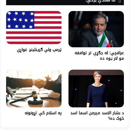
ټرمپ ولې ګرينلينډ غواړي
عراقچي؛ له جګړې تر توافقه
مو لار یوه ده
د بشار الاسد مېرمن اسما اسد
په اسلام کې تړونونه
څوک ده؟‌