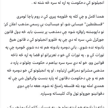
انجيلونو کې دحکومت په اړه له سره څه شته نه .
همدا لامل و چې کله په څلورمه پېړۍ کې د روم پاچا لومړی
“قسطنطين” عيسايی شو، او عيسائيت يې رسمي مذهب اعلان کړ؛
نو داپوښتنه راولاړه شوه چې دمذهب پر بنسټ بايد څه ډول قانون
جوړکړل شي، سره له دې چې په څلورو انجيلونو کې د قانون هيڅ
يادونه نده شوې ، ياني دومره يادونه هم نه ده شوې څومره چې په
تورات کې و ، په تورات کې خو د تعزيراتو او قضا په اړه څه ناڅه
قوانين وو، خو له دې سره سره بياهم د حکومت چلولو د پاره د
مذهبي مشرانو دمراقبې اړتياوه ، او په انجيلونو کې خو دومره څه
هم نه و چې دحکومت دقانون له پاره بنسټ وګرځول شي چې له
همدې امله يوه بله فلسفه رامنځ ته شوه، هغه داچې دوی
دقوانينو جوړولو ټول واک کليساته وسپاره.
دلته دا يادونه هم اړينه بولم چې په عيسايي کاتو ليک مذهب کې