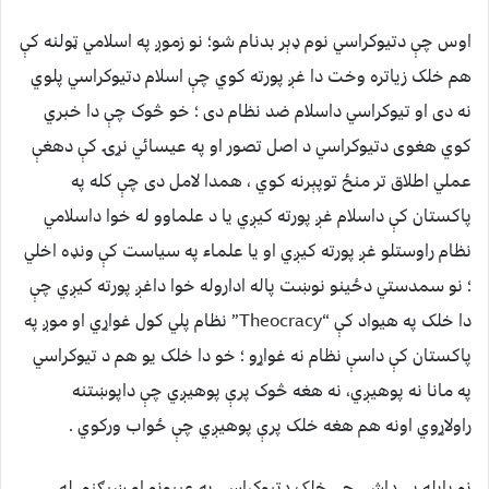
اوس چې دتيوکراسي نوم ډېر بدنام شو؛ نو زموږ په اسلامي ټولنه کې
هم خلک زياتره وخت دا غږ پورته کوي چې اسلام دتيوکراسي پلوي
نه دی او تيوکراسي داسلام ضد نظام دی ؛ خو څوک چې دا خبري
کوي هغوی دتيوکراسي د اصل تصور او په عيسائي نړۍ کې دهغې
عملي اطلاق تر منځ توپېرنه کوي ، همدا لامل دی چې کله په
پاکستان کې داسلام غږ پورته کيږي يا د علماوو له خوا داسلامي
نظام راوستلو غږ پورته کيږي او يا علماء په سياست کې ونډه اخلي
؛ نو سمدستي دځينو نوښت پاله اداروله خوا داغږ پورته کيږي چې
دا خلک په هيواد کې “Theocracy” نظام پلي کول غواړي او موږ په
پاکستان کې داسې نظام نه غواړو ؛ خو دا خلک يو هم د تيوکراسي
په مانا نه پوهيږي، نه هغه څوک پرې پوهيږي چې داپوښتنه
راولاړوي اونه هم هغه خلک پرې پوهيږي چې ځواب ورکوي .
نو پايله يې داشي چې خلک دتيوکراسي په عيبونو او ښېګڼو له