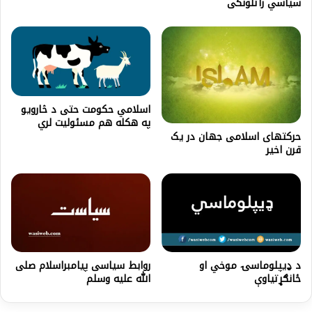
سياسي راتلونکی
اسلامي حکومت حتی د څارویو
په هکله هم مسئولیت لري
حرکتهای اسلامی جهان در یک
قرن اخیر
د ډيپلوماسۍ موخي او
روابط سیاسی پیامبراسلام صلی
ځانګړتیاوې
الله علیه وسلم