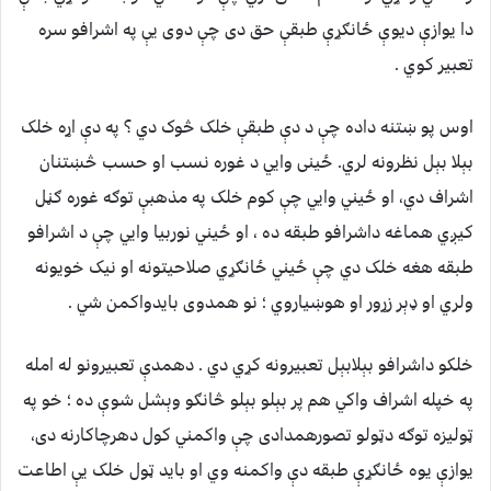
دا يوازې ديوې ځانګړې طبقې حق دی چې دوی يې په اشرافو سره
تعبير کوي .
اوس پو ښتنه داده چې د دې طبقې خلک څوک دي ؟ په دې اړه خلک
بېلا بېل نظرونه لري. ځينی وايي د غوره نسب او حسب څښتنان
اشراف دي، او ځيني وايي چې کوم خلک په مذهبې توګه غوره ګڼل
کيږي هماغه داشرافو طبقه ده ، او ځيني نوربيا وايي چې د اشرافو
طبقه هغه خلک دي چې ځيني ځانګړي صلاحيتونه او نيک خويونه
ولري او ډېر زړور او هوښياروي ؛ نو همدوی بايدواکمن شي .
خلکو داشرافو بېلابېل تعبيرونه کړي دي . دهمدې تعبيرونو له امله
په خپله اشراف واکي هم پر بېلو بېلو څانګو وېشل شوې ده ؛ خو په
ټوليزه توګه دټولو تصورهمدادی چې واکمني کول دهرچاکارنه دی،
يوازې يوه ځانګړې طبقه دې واکمنه وي او بايد ټول خلک يې اطاعت