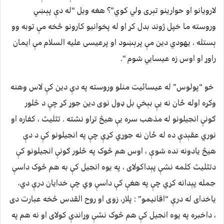
لارويانو او حوارينو تېری ولي کوي”؟ هغه ويل “له دې پېښي
وروسته ما خپل ژوند بدل کړ او له پخوانيو کارونو څخه مې توبه وو
ېستله ، يهودي دين مې پرېښود او پرعيسی عليه السلام مې ايمان
راوړ او اوس زه عيسايي شوم “.
خو “پولوس” له عيسائيت منلو وروسته په دې دين کې لاس وهنه
وکړه اوله ځان نه يې بېخي بل ډول نوی دين جوړ کړ چې د څلور
ګونې انجيلونو له مذهب سره يې هيڅ تړاو نشته . تثليث ، کفاره او
نوري عقېدې ده له ځان نه جوړي کړې چې په انجيلونو کې د دې
هيڅ يادونه نده شوې ، اوس هم څوک په څلور ګونې انجيلونو کې
دتثليث کلمه نشې پېداکولای ، په يوه انجيل کې به هم څوک داسې
جمله پېدانه کړي چې په هغې کې داسې وي چې خدايان درې دي،
ياخدای له درې “اقانيمو” : پلار، زوی او روح القدس څخه عبارت دی
، داخبره په يوه انجيل کې هم څوک نشې وړاندې کولای او نه هم په