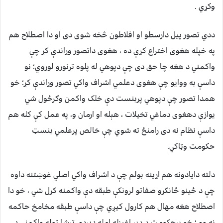
وکړي .
ددي تصور پيل دارسطو او افلاطون څخه شوی دی او دا اصطلاح هم
په خپله هغوی اختراع کړې ده ، هغوی داتصور وړاندې کړ چې
واکمني د هغه چا حق دی چې دپوهي له پلوه ترنورو لوړوي؛ نو
داسې به ووايو چې هغوی دعلمي اشراف واکي تصور وړاندې کړ؛ خو
همدا تصور چې دپوهي پربنست دې خلک واکمن وګرځول شي
يوازې دهغوی دماغي تخيلات ، هېله او ارمان و، په عمل کې کله هم
داسې نظام نه دی رامنځ ته شوي چې خالص پرعلمي بنسټ
حکومت وټاکي.
دلته دايادونه هم اړينه بولم چې د اشراف واکي اصلي غوښتنه داوه
چې د ځينو ځانګړو صفاتو لرونکې طبقه دې واکمنه کړل شي ، خو دا
اصطلاح هغه مهال هم کارول کيږي چې داسې طبقه مخامخ حاکمه
نه وي؛ خو پرحکومت د ډېر اغيزله امله دپردې ترشا ټوله واکمني د