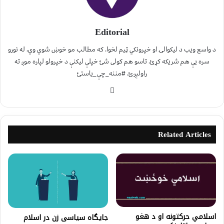
Editorial
د واسع ویب د لیکوالۍ او خپرونکي ټیم لخوا. که مطالب مو خوښ شوي وي، له نورو
سره یې هم شریکه کړئ. تاسو هم کولی شئ خپلې لیکنې د خپرولو لپاره موږ ته
راولېږئ. #مننه_چې_یاستئ
Related Articles
اسلامي حرکتونه او د هغو
جایگاه سیاسی زن در اسلام