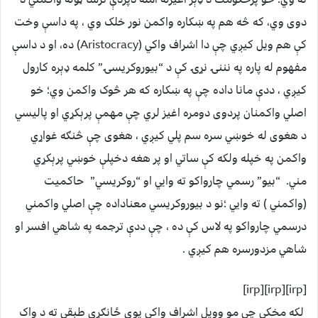
دوی وي، که څه هم په ښکاره واکمن نور خلک وي ، په داسې وخت
کې هم ويل کيږي چې دا اشراف واکي (Aristocracy) ده، او د داسې
مفهوم له پاره په نننۍ نړۍ کې د “بيوروکريسۍ” کلمه ډېره کارول
کيږي ، ددې مانا داده چې په ښکاره که هر څوک واکمن وي؛ خو
اصلي واکمنان پردوی دومره اغيز لري چې مهمې پرېکړي او پاليسي
د هغوی له خوښي سره سم پلي کيږي ، هغوی چې څنګه غواړي
واکمن په خپله ولکه کې ساتي او پر هغه دخپلې خوښي پرېکړي
مني. “بيو” رسمي چارواکو ته وايي او “روکريسي” حاکميت
(واکمني ) ته وايي ؛نو د بيوروکريسي معناداده چې اصلي واکمني
درسمي چارواکو په لاس کې ده ، چې ددې ترجمه په شاهي افسر او
شاهي مزدورسره هم کيږي .
[irp][irp][irp]
لکه مخکې چې مو وويل اشراف واکي يوې ځانګړې طبقې ته د واک