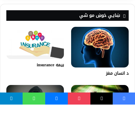
ښايي خوښ مو شي
بيمه insurance
د انسان مغز
دسهار د لمانځه حکمتونه او
په اسلام کې دعکس جواز او
ګټې
حرمت