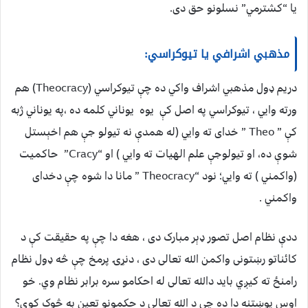
يا “کشترمي” نسلونو حق دی.
مذهبي اشرافي يا تيوکراسي:
دريم ډول مذهبي اشراف واکي ده چې تيوکراسي (Theocracy) هم
ورته وايي ، تيوکراسي په اصل کې يوه يوناني کلمه ده ،په يوناني ژبه
کې ” Theo ” خدای ته وايي (له همدې نه تيولو جې هم اخېستل
شوې ده، او تيولوجې علم الهيات ته وايي ) او “Cracy” حاکميت
(واکمني ) ته وايي؛ نود “Theocracy ” مانا دا شوه چې دخدای
واکمني .
ددې نظام اصل تصور ډېر مبارک دی ، هغه دا چې په حقيقت کې د
کائناتو رښتونی واکمن الله تعالی دی ، دنړۍ پرمخ چې څه ډول نظام
رامنځ ته کيږي بايد دالله تعالی له احکامو سره برابر نظام وي. خو
اوس پوښتنه دا ده چې د الله تعالی د حکمونو تعين به څوک کوي؟