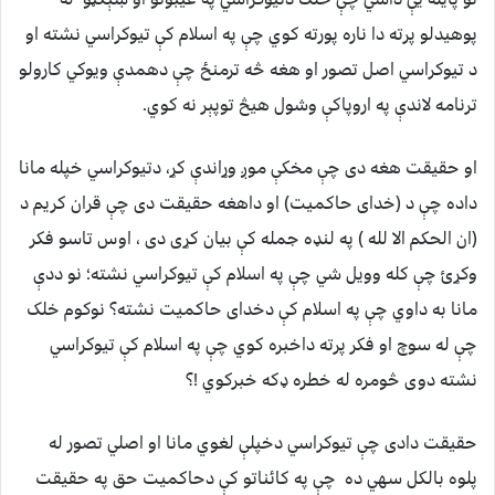
پوهيدلو پرته دا ناره پورته کوي چې په اسلام کې تيوکراسي نشته او
د تيوکراسي اصل تصور او هغه څه ترمنځ چې دهمدې ويوکي کارولو
ترنامه لاندې په اروپاکې وشول هيڅ توپېر نه کوي.
او حقيقت هغه دی چې مخکې موږ وړاندې کړ، دتيوکراسي خپله مانا
داده چې د (خدای حاکميت) او داهغه حقيقت دی چې قران کريم د
(ان الحکم الا لله ) په لنډه جمله کې بيان کړی دی ، اوس تاسو فکر
وکړئ چې کله وويل شي چې په اسلام کې تيوکراسي نشته؛ نو ددې
مانا به داوي چې په اسلام کې دخدای حاکميت نشته؟ نوکوم خلک
چې له سوچ او فکر پرته داخبره کوي چې په اسلام کې تيوکراسي
نشته دوی څومره له خطره ډکه خبرکوي !؟
حقيقت دادی چې تيوکراسي دخپلې لغوي مانا او اصلي تصور له
پلوه بالکل سهي ده چې په کائناتو کې دحاکميت حق په حقيقت