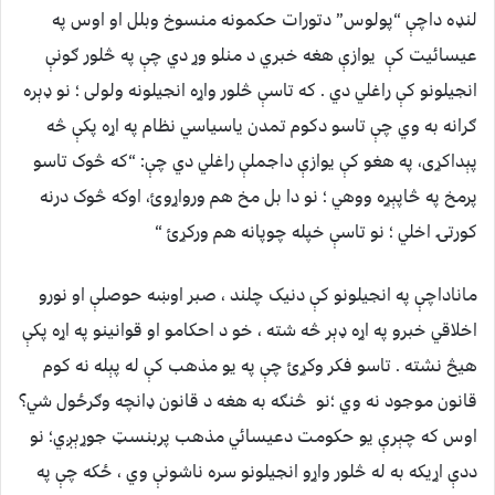
لنډه داچې “پولوس” دتورات حکمونه منسوخ وبلل او اوس په
عيسائيت کې يوازې هغه خبري د منلو وړ دي چې په څلور ګونې
انجيلونو کې راغلي دي . که تاسې څلور واړه انجيلونه ولولی ؛ نو ډېره
ګرانه به وي چې تاسو دکوم تمدن ياسياسي نظام په اړه پکې څه
پېداکړی، په هغو کې يوازې داجملې راغلي دي چې: “که څوک تاسو
پرمخ په څاپېړه ووهي ؛ نو دا بل مخ هم ورواړوئ، اوکه څوک درنه
کورتۍ اخلي ؛ نو تاسې خپله چوپانه هم ورکړئ “
ماناداچې په انجيلونو کې دنيک چلند ، صبر اوښه حوصلې او نورو
اخلاقي خبرو په اړه ډېر څه شته ، خو د احکامو او قوانينو په اړه پکې
هيڅ نشته . تاسو فکر وکړئ چې په يو مذهب کې له پېله نه کوم
قانون موجود نه وي ؛نو څنګه به هغه د قانون ډانچه وګرځول شي؟
اوس که چېرې يو حکومت دعيسائي مذهب پربنسټ جوړېږي؛ نو
ددې اړيکه به له څلور واړو انجيلونو سره ناشونې وي ، ځکه چې په