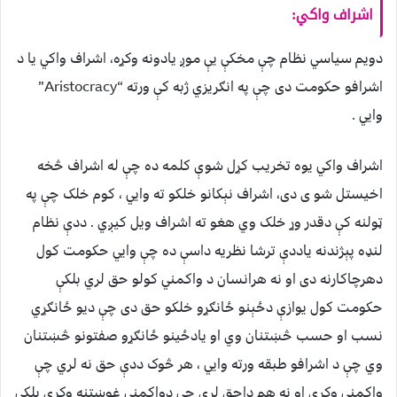
اشراف واکي:
دويم سياسي نظام چې مخکې يې موږ يادونه وکړه، اشراف واکي يا د
اشرافو حکومت دی چې په انګريزي ژبه کې ورته “Aristocracy”
وايي .
اشراف واکي يوه تخريب کړل شوې کلمه ده چې له اشراف څخه
اخيستل شو ی دی، اشراف نېکانو خلکو ته وايي ، کوم خلک چې په
ټولنه کې دقدر وړ خلک وي هغو ته اشراف ويل کيږي . ددې نظام
لنډه پېژندنه ياددې ترشا نظريه داسې ده چې وايي حکومت کول
دهرچاکارنه دی او نه هرانسان د واکمني کولو حق لري بلکې
حکومت کول يوازې دځېنو ځانګړو خلکو حق دی چې ديو ځانګړي
نسب او حسب څښتنان وي او يادځينو ځانګړو صفتونو څښتنان
وي چې د اشرافو طبقه ورته وايي ، هر څوک ددې حق نه لري چې
واکمني وکړي او نه هم داحق لري چې دواکمني غوښتنه وکړي بلکې