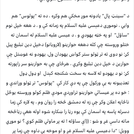
د “سينټ پال” يادونه موږ مخکې هم وکړه ، ده ته “پولوس” هم
وايي ، نوموړی دعېسی عليه السلام په زمانه کې و ، د هغه خپل نوم
“ساؤل” او په خټه يهودي و ، د عيسی عليه السلام له اسمان ته
ختلو وروسته چې کله دهغه حوارينو (لارويانو) دخپل دين تبليغ پيل
کړ؛ نو دوی ته تر ټولو ستر ګواښ يهودان ول، يهودو نه غوښتل چې
حوارين د خپل دين تبليغ وکړي ، هرځای چې به حوارينو سر راپورته
کړ؛ نو د يهودو له لاسه به سخت شکنجه کېدل او ډول ډول
تعذيبونه به يې ورکول چې په دې کار کې “پولوس” تر ټولو وړاندې و
؛ خو ده پر عيسائي حوارينو تراوږدې مودې ظلم کولو وروسته يوځل
ناڅاپه اعلان وکړ چې زه له دمشق څخه را روان وم ، په لاره کې زما
دسرله پاسه په اسمان کې يوه رڼا را ښکاره شوه اوله هغې رڼاڅخه
ماته داسې غږ و شو : ((اې ساؤله ! ته پر ماولي ظلم کوي ؟ نو موړي
وويل: “دا دعيسی عليه السلام غږ و او موخه يې داوه چې زما پر