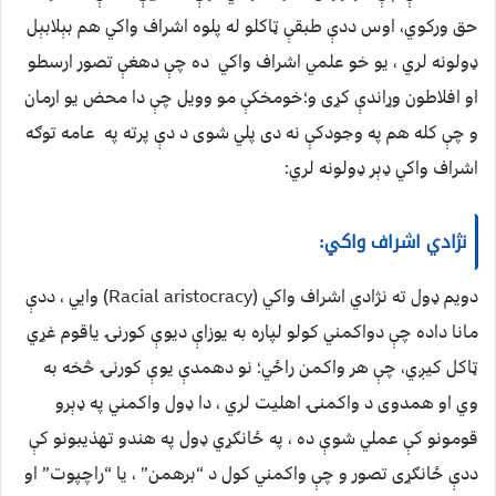
حق ورکوي، اوس ددې طبقې ټاکلو له پلوه اشراف واکي هم بېلابېل
ډولونه لري ، يو خو علمي اشراف واکي ده چې دهغې تصور ارسطو
او افلاطون وړاندې کړی و؛خومخکې مو وويل چې دا محض يو ارمان
و چې کله هم په وجودکې نه دی پلي شوی د دې پرته په عامه توګه
اشراف واکي ډېر ډولونه لري:
نژادي اشراف واکي:
دويم ډول ته نژادي اشراف واکي (Racial aristocracy) وايي ، ددې
مانا داده چې دواکمني کولو لپاره به يوزاې ديوې کورنۍ ياقوم غړي
ټاکل کيږي، چې هر واکمن راځي؛ نو دهمدې يوې کورنۍ څخه به
وي او همدوی د واکمنۍ اهليت لري ، دا ډول واکمني په ډېرو
قومونو کې عملي شوې ده ، په ځانګړي ډول په هندو تهذيبونو کې
ددې ځانګړی تصور و چې واکمني کول د “برهمن” ، يا “راچپوت” او