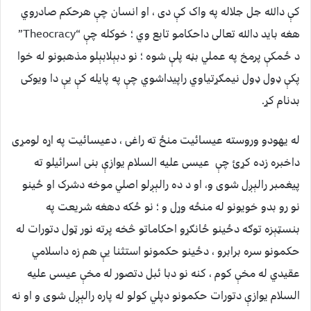
کې دالله جل جلاله په واک کې دی ، او انسان چې هرحکم صادروي
هغه بايد دالله تعالی داحکامو تابع وي ؛ خوکله چې “Theocracy”
د ځمکې پرمخ په عملي بڼه پلې شوه ؛ نو دبېلابېلو مذهبونو له خوا
پکې ډول ډول نيمګړتياوي راپيداشوي چې په پايله کې يې دا ويوکی
بدنام کړ.
له يهودو وروسته عيسائيت منځ ته راغی ، دعيسائيت په اړه لومړی
داخبره زده کړئ چې عيسی عليه السلام يوازې بنی اسرائيلو ته
پيغمبر رالېږل شوی و، او د ده رالېږلو اصلي موخه دشرک او ځينو
نو رو بدو خويونو له منځه وړل و ؛ نو ځکه دهغه شريعت په
بنسټېزه توګه دځينو ځانګړو احکاماتو څخه پرته نور ټول دتورات له
حکمونو سره برابرو ، دځينو حکمونو استثنا يې هم زه داسلامي
عقيدي له مخې کوم ، کنه نو دبا ئبل دتصور له مخې عيسی عليه
السلام يوازې دتورات حکمونو دپلي کولو له پاره رالېږل شوی و او نه