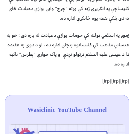
کليساچې په انګريزي ژبه کې ورته “چرچ” وايي يوازې دعبادت ځای
نه دی بلکې هغه يوه ځانګړې اداره ده.
زموږ په اسلامي ټولنه کې جومات يوازې دعبادت له پاره دی ؛ خو په
عيسايي مذهب کې کليسايوه پېچلې اداره ده ، او د دوی په عقيده
دا د عيسی عليه السلام ترټولو نږدې او پاک حواري “پطرس” نائبه
اداره ده.
[irp][irp][irp]
Wasiclinic YouTube Channel