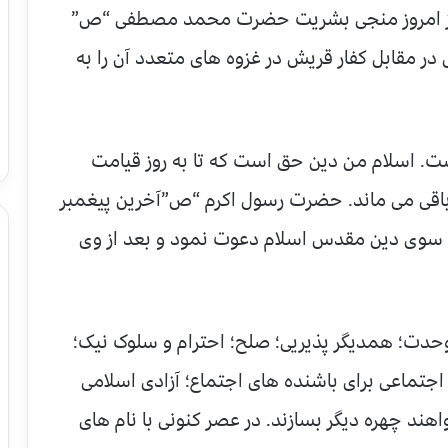
ام است که ۱۴۰۰ سال قبل از امروز منجی بشریت حضرت محمد مصطفی “ص”
 در مقابل کفار قریش در غزوه های متعدد آن را به
ت. اسلام من دین حق است که تا به روز قیامت
 باقی می ماند. حضرت رسول اکرم “ص”آخرین پیغمبر
ه سوی دین مقدس اسلام دعوت نمود و بعد از وی
وحدت؛ همدیگر پذیریی؛ صلح؛ احترام و سلوک نیک؛
تماعی برای باشنده های اجتماع؛ آزادی اسلامی
ند چهره دیگر بسازند. در عصر کنونی با نام های