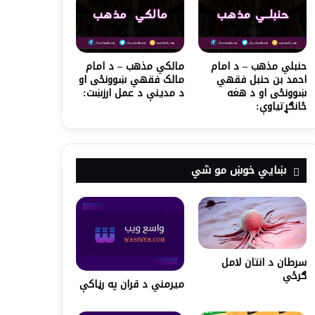
حنبلي مذهب – د امام
مالکي مذهب – د امام
احمد بن حنبل فقهي
مالک فقهي ښوونځی او
ښوونځی او د هغه
د مدینې د عمل ارزښت:
ځانګړتیاوې:
ښايي خوښ مو شي
سرطان د انتان لامل
ګرځي
میرمني د قران په رڼاکې