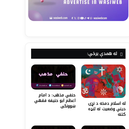
له همدې برخې:
حنفي مذهب: د امام
اعظم ابو حنیفه فقهي
له اسلام دمخه د نړۍ
ښوونځی
دیني وضعیت ته لنډه
کتنه