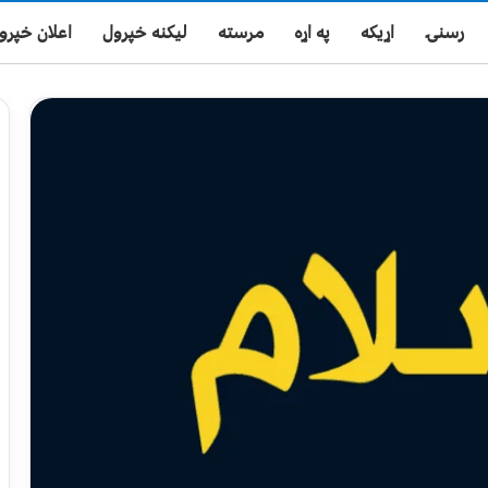
رسنۍ
اړیکه
په اړه
مرسته
لیکنه خپرول
اعلان خپرو