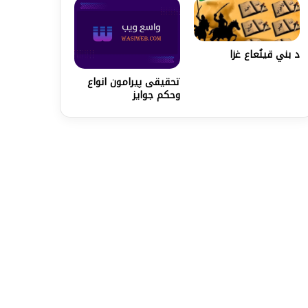
د بني قينُعاع غزا
تحقیقی پیرامون انواع
وحكم جوایز