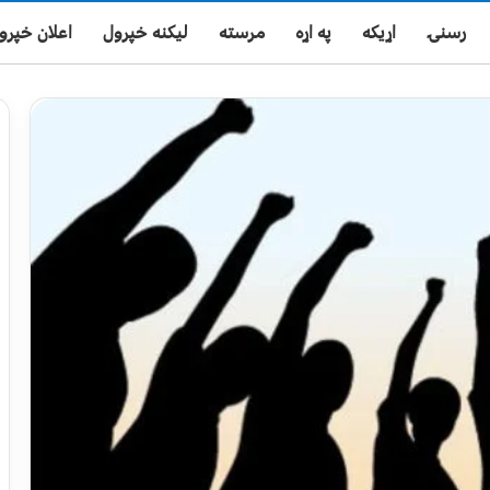
رسنۍ
اړیکه
په اړه
مرسته
لیکنه خپرول
اعلان خپرو