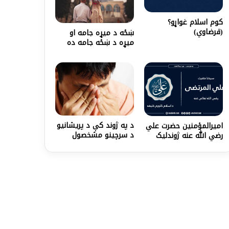
كوم اسلام غواړو؟
(قرضاوي)
ښځه د میړه جامه او
میړه د ښځه جامه ده
د په ژوند کې د پریشانیو
امیرالمؤمنین حضرت علي
د سرچينو مشخصول
رضي الله عنه ژوندلیک