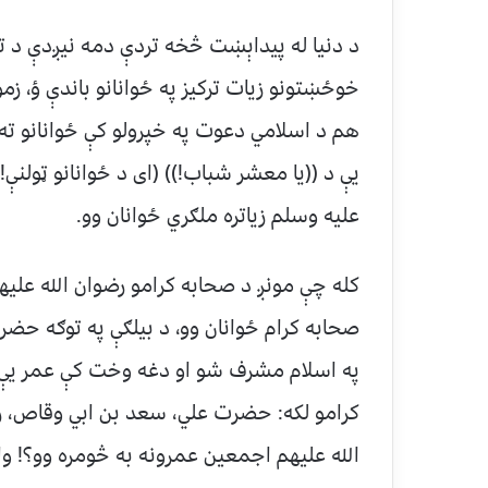
د دنیا له پیداېښت څخه تردې دمه نیږدې د تار
خوځښتونو زیات ترکیز په ځوانانو باندې ؤ، 
هم د اسلامي دعوت په خپرولو کې ځوانانو ته 
یې د ((یا معشر شباب!)) (ای د ځوانانو ټولنې
علیه وسلم زیاتره ملګري ځوانان وو.
کله چې مونږ د صحابه کرامو رضوان الله علیهم 
صحابه کرام ځوانان وو، د بیلګې په توګه حضر
کرامو لکه: حضرت علي، سعد بن ابي وقاص، زبی
الله علیهم اجمعین عمرونه به څومره وو؟! و