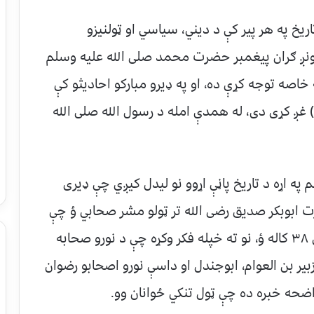
یخ په هر پير کې د دیني، سیاسي او ټولنیزو
زمونږ ګران پیغمبر حضرت محمد صلی الله علیه وسلم
خاصه توجه کړې ده، او په ډیرو مبارکو احادیثو کې
!) غږ کړی دی، له همدې امله د رسول الله صلی الله
په اړه د تاریخ پاڼې اړوو نو لیدل کیږي چې ډیری
ت ابوبکر صدیق رضی الله تر ټولو مشر صحابي ؤ چې
په اسلام مشرف شو او دغه وخت کې عمر یې ۳۸ کاله ؤ، نو ته خپله فکر وکړه چې د نورو صحابه
ر بن العوام، ابوجندل او داسې نورو اصحابو رضوان
اضحه خبره ده چې ټول تنکي ځوانان وو.