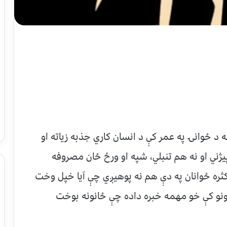
 د ځوانۍ په عمر کې د انسان کاري جذبه زیاته او
ني او نه هم تنبلي، شپه او ورځ ځان مصروفه
 اکثره ځوانان په دې هم نه پوهیږي چې آیا خپل وخت
رونو کې خو مهمه خبره داده چې ځانونه بوخت