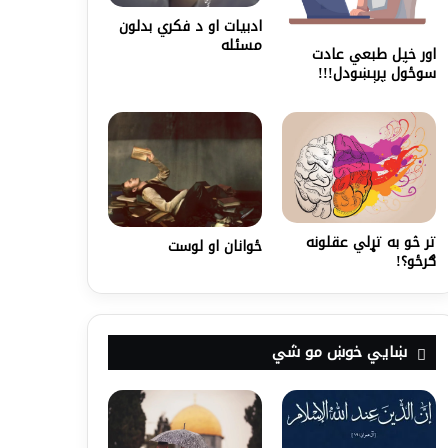
ادبیات او د فکري بدلون
مسئله
اور خپل طبعي عادت
سوځول پرېښودل!!!
تر څو به تړلي عقلونه
ځوانان او لوست
ګرځو؟!
ښايي خوښ مو شي