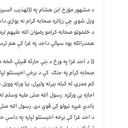
د مشهور مؤرخ ابن هشام په ((تهذیب السیرة))
ویل شوي چې زیاتره صحابه کرام نه یوازې داچې
د ځلموټو صحابه کرامو رضوان الله علیهم تر
همدرانګه یوه سیالي داحد په غزا کې هم تر
(( د احد غزا په ورځ د بني حارثه قبیلې څخه
صحابه کرام په جنګ کې د برخې اخیستلو لپار
کم عمرۍ له کبله بیرته ولیږل، بیا ورته ووی
اجازه یې ورکړه. رسول الله صلی علیه وسلم ته 
باندې غیږه نیولو کې قوي دی. رسول الله صلی