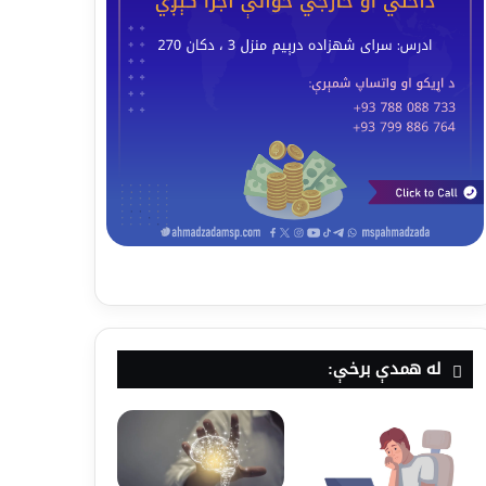
له همدې برخې: