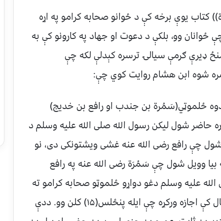
 کتاب یوې برخه کې د ځوانو صحابه کرامو په اړه
 ځوانان وو، بلکې د دعوت او جهاد په کارونو کې به
منځ ډیرې ګرمې سیالۍ ترسره کېدلې لکه چې
سره شوه ابن هشام روایت کوي چې:
 دوه ځلموټي(سَمُرة بن جندب او رافع بن خدیج)
ه حاضر شول لیکن رسول الله صلی الله علیه وسلم د
ل شول چې رافع رضی الله عنه غشی ویشتونکی دی، نو
بیا وویل شول چې سَمُرَة رضی الله عنه په رافع
 الله علیه وسلم دغو دواړو ځلموټو صحابه کرامو ته
د احد غزا کې برخه اخیستلو لپاره په داسې حال کې اجازه ورکړه چې ایله پنځلس(۱۵) کلن وو. ددې