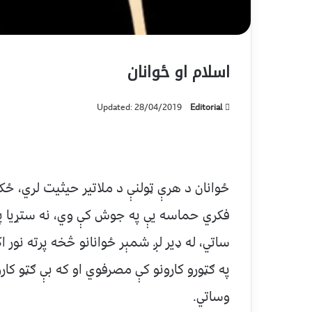
اسلام او ځوانان
Updated: 28/04/2019
Editorial
ځوانان د هرې ټولنې د ملاتیر حیثیت لري، ځکه
فکري حماسه یې په جوش کې وي، نه ستړیا پيژ
ساتي، له ډیر لږ شمېر ځوانانو څخه پرته نور
په ګټورو کارونو کې مصرفوي او که بې ګټو کا
وساتي.