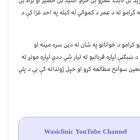
زید بن ثابت، عمرو بن حزم، اسید بن حضیر او براء بن
رامو ته د عمر د کموالي له کبله په احد غزا کې د
 کرامو د ځوانانو په شان له دین سره مینه او
ېګڼې لپاره قربانیو ته تیار شي ددې لپاره مونږ ته
معین سوانح مطالعه کړو او خپل ژوندانه کې یې د پلي
Wasiclinic YouTube Channel