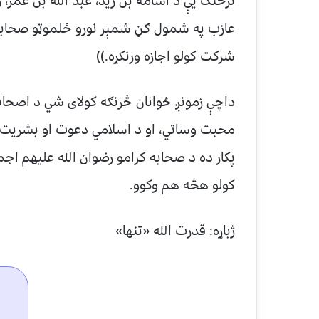
ترڅنګ یې د اسامه بن زید، عبد الله بن عمر، 
عازب په شمول ګڼ شمېر نورو ځلموټو صحابه ک
شرکت کولو اجازه ورنکړه.))
داچې زمونږ ځوانان څرنګه کولای شي د اصحابو
محبت وساتي، او د اسلامي دعوت او بشریت د ښ
پکار ده د صحابه کرامو رضوان الله علیهم اج
کولو هڅه هم وکوو.
ژباړه: قدرت الله «تنها»