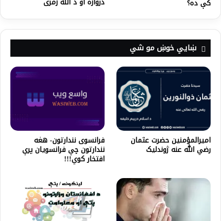
دروازه او د الله زمری
کې ده؟
ښايي خوښ مو شي
امیرالمؤمنین حضرت عثمان
فرانسوی نندارتون- هغه
رضي الله عنه ژوندلیک
نندارتون چې فرانسویان پرې
افتخار کوي!!!