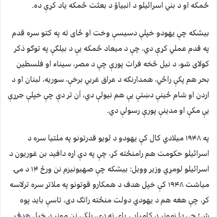
ځمکه او د بني اسرائيلو د انبیاؤ د بعثت ځمکه یاد کړې ده.
بیشکه چې یهودو خپلې دسیسې وخت او ځای ته په کتو سره قدم
په قدم عملي کړې دي، چې د میعاد ځمکه یې د بیلګې په توګو ذکر
کولای شو، د نیل څخه فرات پورې چې د مصر، سیناء او فلسطین
بحر هم پکې راځي، همدارنګه د عراق غربي برخې، سوریه، لبنان او د
اردن او شام ځینې دښتې یې هم نیولې دي، آن تر دې چې خپلې جرړې
یې مکې او مدینې پورې رسولې دي.
په ۱۹۴۸ میلادي کال کې یهودو د لویو قدرتونو په ملتیا سره د
اسرائيلو حکومت هم رامنځته کړ، چې په دې اړه دافید بن غوریون د
اسرائیلو لومړي وزیر وویل: بیشکه چې صهیونیزم نن ورځ ۱۴ د مۍ
میاشت ۱۹۴۸ کې خپل هدف د همکارو قوتونو په ملاتړ سره ترلاسه
کړ، چې هغه هم د یهودي دولت منځته راتګ دی، تاسې باید پوه
شئ چې دا زمونږ د کامیابۍ پای نه دی، بلکې نن مونږ د خپل هدف