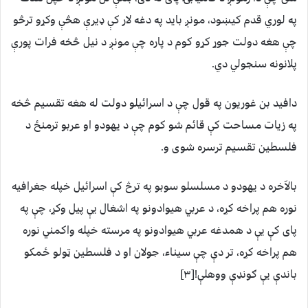
په لوري قدم کیښود، مونږ باید په دغه لار کې ډیرې هڅې وکړو ترڅو
چې هغه دولت جوړ کړو کوم د پاره چې مونږ د نیل څخه فرات پورې
پلانونه سنجولي دي.
دافید بن غوریون په قول چې د اسرائيلو دولت له هغه تقسیم څخه
په زیات مساحت کې قائم شو کوم چې د یهودو او عربو ترمنځ د
فلسطین تقسیم ترسره شوی و.
بالآخره د یهودو د مسلسلو سوبو په ترڅ کې اسرائيل خپله جغرافیه
نوره هم پراخه کړه، د عربي هیوادونو په اشغال یې پیل وکړ، چې په
پای کې یې د همدغه عربي هیوادونو په مرسته خپله واکمني نوره
هم پراخه کړه، تر دې چې سیناء، جولان او د فلسطین ټولو ځمکو
باندې یې ګونډې ووهلې![۳]