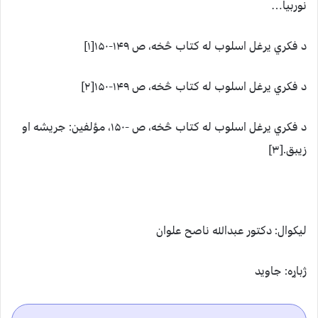
نوربیا…
د فکري یرغل اسلوب له کتاب څخه، ص ۱۴۹-۱۵۰[۱]
د فکري یرغل اسلوب له کتاب څخه، ص ۱۴۹-۱۵۰[۲]
د فکري یرغل اسلوب له کتاب څخه، ص -۱۵۰، مؤلفین: جریشه او
زیبق.[۳]
لیکوال: دکتور عبدالله ناصح علوان
ژباړه: جاوید