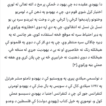
دا یهودي عقیده ده چې یهود د ځمکې پر مخ د الله تعالی له لوري
اختیار کړل شوی قوم دی، چې د یهودو په ذهن کې د لومړیو
وختونو راپدیخوا ګرځي را ګرځي، چې د وخت په تېریدو سره یې یو
نسل بل نسل ته انتقالوي، چې په دې اړه دوی اخطارونه ورکوي او
په ډیر احتیاط سره له موقع څخه استفاده کوي، هر چانس ته په
ډیره چالاکۍ سره منتظر وي، چې په دې لار کې د دوی په قلمونو کې
هیڅکله رنګ نه خلاصیږي او نه یې د یهودیت جرړې له منځه ځي،
هیڅکله د دوی ذهنیت نه خرابیږي څه یې چې پلان کړي وي هغه ته
عملي بڼه ورکوي.[۲]
د نولسمې میلادي پيړۍ په وروستیو کې د یهودو نامتو مشر هرتزل
په ۱۸۹۷ میلادي کال کې د سویس په بال ښار کې د یهودو لومړنی
کنفرانس جوړ کړ، چې د کنفرانس اجنډا د یهودي دسیسو عملي
کول و، نوموړي په خپل کتاب (یهودي دولت) کې فلسطین د وعدو