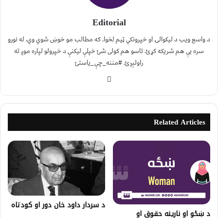
Editorial
د واسع ویب د لیکوالۍ او خپرونکي ټیم لخوا. که مطالب مو خوښ شوي وي، له نورو
سره یې هم شریکه کړئ. تاسو هم کولی شئ خپلې لیکنې د خپرولو لپاره موږ ته
راولېږئ. #مننه_چې_یاستئ
Related Articles
د سردار داود خان دور او کودتاه
د ښځو او نارینه حقوق او