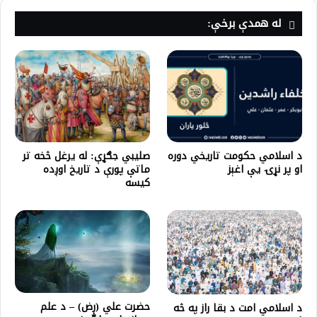
له همدې برخې:
د اسلامي حکومت تاریخي دوره
صلیبي جګړې: له یرغل څخه تر
او پر نړۍ یې اغېز
ماتې پورې د تاریخ اوږده
کیسه
حضرت علي (رض) – د علم
د اسلامي امت د بقا راز په څه