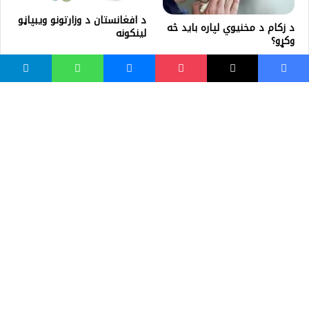
د افغانستان د وزارتونو ویبپاڼو
د زکام د مخنیوي لپاره باید څه
لینکونه
وکړو؟
واسع ویب
کور پاڼه
زموږ په اړه
موږ سره اړیکه
مرسته کول
یوتیوب چینلونه
ټولنیزو رسنیو کې