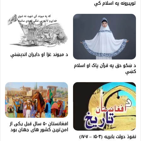
توپیرونه په اسلام کې
د ميوند غزا او دايران اندېښنې
د ښځو حق په قرآن پاک او اسلام
کښې
افغانستان ۵۰ سال قبل یکی از
امن‌ترین کشور های جهان بود
نفوذ دولت بابریه (۱۵۰۴ – ۱۷۰۷)