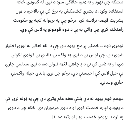
بیشکه چې یهودو په ډیره چالاکۍ سره د نړۍ له ګډوډۍ څخه
استفاده وکړه، د بشري کشمکش په ترڅ کې یې بالآخره د ټول
بشریت قیضه ترلاسه کړه، ترڅو چې په نړیواله کچه یو حکومت
رامنځته کړي چې واګي به یې د دوه قومونو په لاس کې وي.
لومړی قوم د ځمکې پر مخ یهود دي چې د الله تعالی له لوري اختیار
شوي دي، چې اوس یې د نړۍ په واکمنۍ باندې یې ګونډې لګولې
دي، او په لاس کې یې د پاچاهۍ لکڼه نیولې ده، د نړۍ سیاسي چارې
یې خپل لاس کې اخیستې دي، ترڅو چې نړۍ باندې خپله واکمني
جاري وساتي.
دوهم قوم یهود نه دي بلکې هغه عام وګړي دي چې په ټوله نړۍ کې
د یهودو لپاره خدمت کوي او د دوی مزدوران دي، ځکه چې د دوی
په نزد د یهودو خدمت ویاړ او رتبه ده.[۱]