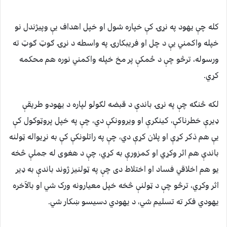
کله چې یهود په نړۍ کې خپاره شول او خپل اهداف یې وپيژندل نو
خپله واکمني یې د چل او فریبکارۍ په واسطه د نړۍ ګوټ ګوټ ته
ورسوله، ترڅو چې د ځمکې پر مخ خپله واکمني نوره هم محکمه
کړي.
لکه څنګه چې په نړۍ باندې د قبضه لګولو لپاره د یهودو طریقې
ډیرې خطرناکې، کینګرې او ویروونکې دي، چې په خپل پروټوکول کې
یې هم ذکر کړې او پلان کړې دي، چې په راتلونکې کې به نړیواله ټولنه
باندې هم اثر وکړي او کمزورې به کړي، چې د هغوی له جملې څخه
یو هم اخلاقي فساد او اختلاط دی چې په ټولنیز ژوند باندې به ډیر
اثر وکړي، ترڅو چې د ټولنې څخه خپل معیارونه ورک شي او بالآخره
یهودي فکر ته تسلیم شي، د یهودي دسیسو ښکار شي.