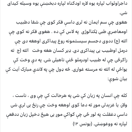
داجراوثواب لپاره یوه لاره اودګناه لپاره دبخښنې یوه وسیله کیدای
شی.
هغوی چې سم ایمان نه لری داسې فکر کوی چې شفا دطبیب
اومعاصرې طبی ټکنالوژی په لاس کې ده . هغوی فکر نه کوی چې
الله (ج) ددوی دجسم سیستمونه روغ پیداکړی اوهغه دی چې
درمل اوطبیب یی پیداکړی دی. ډیر کسان هغه وخت الله (ج ته
راګرځی چې له طبیب اودرملو ځنې ناهیلی شی. په دې وخت کې
یواځې له الله نه مرسته غواړی. څه ډول چې په لاندې مبارک آیت کې
بیان شوې:
کله چې انسان په زیان کې شی په هرحالت کې چې وی ، ناست ،
ولاړ، یا غزېدلی موږ ته دعا کوی اوهغه وخت چې رنځ یی لرې شی
داسې دغفلت په لور ځی چې ګواکې موږ یی هیڅ دخپل زیان ددفعې
لپاره نه ووغوښتی. (يونس ۱۲)