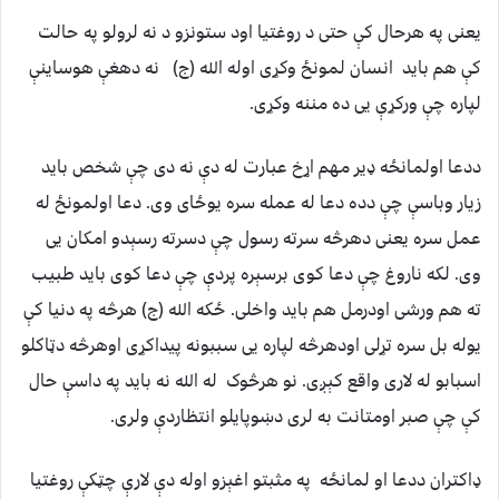
يعنى په هرحال کې حتی د روغتیا اود ستونزو د نه لرولو په حالت
کې هم باید انسان لمونځ وکړی اوله الله (ج) نه دهغې هوساینې
لپاره چې ورکړې یی ده مننه وکړی.
ددعا اولمانځه ډیر مهم اړخ عبارت له دې نه دی چې شخص باید
زیار وباسې چې دده دعا له عمله سره یوځای وی. دعا اولمونځ له
عمل سره یعنی دهرڅه سرته رسول چې دسرته رسېدو امکان یی
وی. لکه ناروغ چې دعا کوی برسېره پردې چې دعا کوی باید طبیب
ته هم ورشی اودرمل هم باید واخلی. ځکه الله (ج) هرڅه په دنیا کې
یوله بل سره تړلی اودهرڅه لپاره یی سببونه پیداکړی اوهرڅه دټاکلو
اسبابو له لاری واقع کېږی. نو هرڅوک له الله نه باید په داسې حال
کې چې صبر اومتانت به لری دښوپایلو انتظاردې ولری.
ډاکتران ددعا او لمانځه په مثبتو اغېزو اوله دې لارې چټکې روغتیا