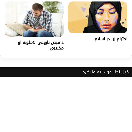
احترام زن در اسلام
د قبض ناروغۍ لاملونه او
مخنيوى!
خپل نظر مو دلته ولیکئ