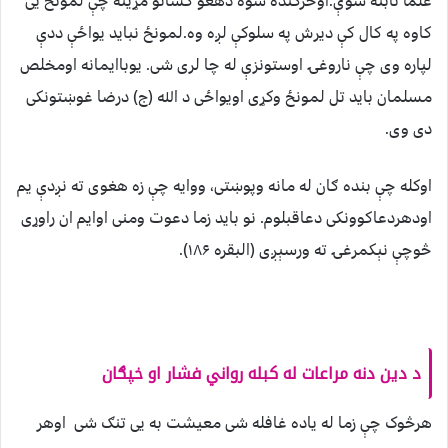
علماً ثابته شوې.اوڅرګنده شوه دهغو کسانو مړینه چې لمونځ یی
کاوه په کال کې دیرش په سلوکې لږه وه.لمونځ نباید یواځې ددې
لپاره وی چې ناروغۍ اوستونزې له چا لری شی. یوباایمانه اومخلص
مسلمان باید تل لمونځ وکړی اویواځی د الله (ج) درضا غوښتونکی
دی وی.
اوکله چې بنده ګان له مانه وپوښتی، ووایه چې زه هغوی ته نږدې یم
اودهردعاکوونکی دعاقبلوم. نو باید زما دعوت ومنی اوایم ان راوړی
څوچې نېکمرغۍ ته ورسېږی (البقره ۱۸۶).
د دين دنه مراعات له کبله رواني فشار او خپګان
هرڅوک چې زما له یاده غافله شی معیشت به یی تنګ شی اوهر