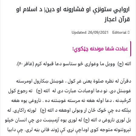
اروايي ستونزې او فشارونه او دین| د اسلام او
قرآن اعجاز
Updated: 26/09/2021
Editorial
عبادت شفا موندنه چټکوي!
الله (ج) وویل ما وغواړی څو ستاسو دعا قبوله کړم (غافر ۶۰).
دقرآن له نظره صلوة يعنى غږ کول ، غوښتل ښکارول اومرسته
غوښتل دی. نو دعا اوعبادت عبارت دی له الله (ج) ته رجوع کول
ګرځېدنه ، دعا اوله هغه نه مرسته غوښتنه ده . ناروغی یوه هغه
بېلګه ده چې څوک ځان اړ وبولی اوهغه د الله (ج) لورته راکاږی. له
بل لوری ناروغی د الله (ج) له لوری یوه آزمېښت دی چې انسان خپلو
تېروتنوته متوجه کوی اوداچې نړۍ کې ژوند فانی بڼه لری. چې دابیا