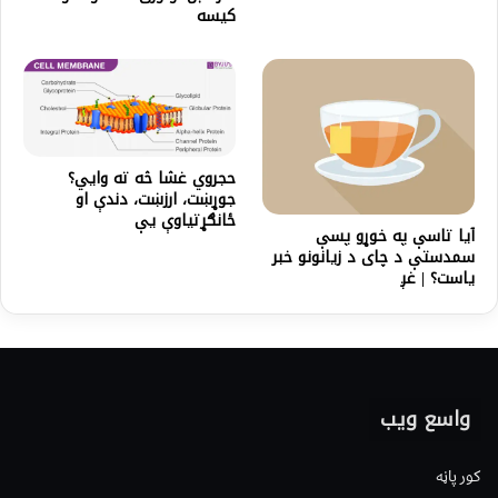
کیسه
حجروي غشا څه ته وايي؟
جوړښت، ارزښت، دندې او
ځانګړتیاوې یې
آیا تاسې په خوړو پسې
سمدستې د چای د زیانونو خبر
یاست؟ | غږ
واسع ویب
کور پاڼه