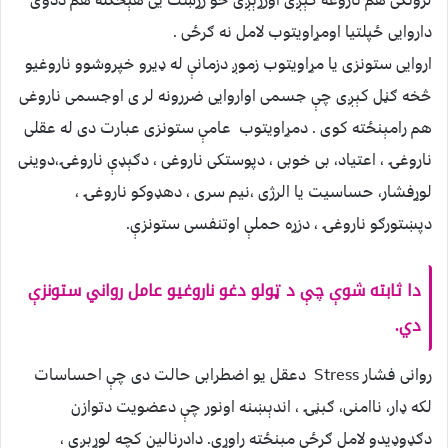
لرونکی هم ناروغه کېږی اوزړېږی خو زړښت یی هېڅکله هم ددوی
داروایی ځپلتیا اومړاویتوب لامل نه ګرځی .
اروایی ستونزی یا مړاویتوب زموږ دزمانې له ډیرو خپروشوو ناروغیو
څخه ګڼل کېږی چې جسمی اواروایی ضررونه لر ی اوجسمی ناروغی
هم رامېنځته کوی . دمړاویتوب عامې ستونزی عبارت دی له عقلی
ناروغۍ ، اعتیاد، بی خوبی ، دپوستکی ناروغی ، دګېډې ناروغۍ،دوینی
لوړفشار، حساسیت یا الرژی ،نیم سری ، دهډوکو ناروغۍ ،
دپښتورګو ناروغۍ ، دزړه حملې اوتنفسی ستونزې.
دا ثابته شوې چې د ټولو دغو ناروغیو عامل رواني ستونزې
دي.
روانى فشار Stress دعقل یو اضطرابی حالت دی چې احساسات
لکه ډار، ناامنی، ګبڼۍ ، اندېښنه اونور چې دعضویت دتوازن
دګډوډیدو لامل ګرځی مېنځته راوړی. دادرنالين کچه لوړېږی ،