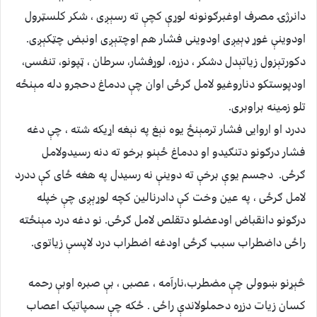
دانرژۍ مصرف اوغبرګونونه لوړې کچې ته رسېږی ، شکر کلسټرول
اودوینې غوړ ډېیږی اودوینی فشار هم اوچتېږی اونبض چټکېږی.
دکورتېزول زیاتېدل دشکر ، دزړه، لوړفشار، سرطان ، ټپونو، تنفسی،
اودپوستکو دناروغیو لامل ګرځی اوان چې ددماغ دحجرو دله مېنځه
تلو زمینه براوبری.
ددرد او اروایی فشار ترمېنځ یوه نېغ په نېغه اړيکه شته ، چې دغه
فشار درګونو دتنګیدو او ددماغ ځېنو برخو ته دنه رسیدولامل
ګرځی. دجسم یوې برخې ته دوینې نه رسیدل په هغه ځای کې ددرد
لامل ګرځی ، په عین وخت کې دادرنالین کچه لوړېږی چې خپله
درګونو دانقباض اودعضلو دتقلص لامل ګرځی. نو دغه درد مېنځته
راځی داضطراب سبب ګرځی اودغه اضطراب درد لاپسې زیاتوی.
څېړنو ښوولی چې مضطرب،نارآمه ، عصبی ، بې صبره اوبې رحمه
کسان زیات دزړه دحملولاندې راځی . ځکه چې سمپاتیک اعصاب