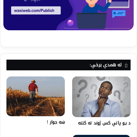
له همدې برخې:
ښه جوار !
د یو پاتې کس ژوند ته کتنه