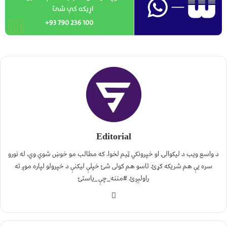
Editorial
د واسع ویب د لیکوالۍ او خپرونکي ټیم لخوا. که مطالب مو خوښ شوي وي، له نورو
سره یې هم شریکه کړئ. تاسو هم کولی شئ خپلې لیکنې د خپرولو لپاره موږ ته
راولېږئ. #مننه_چې_یاستئ