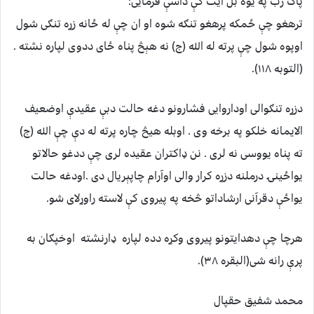
پاک رب په یوه بل آیت کې داسې فرمایی:
ترهغو چې ځمکه پرهغو تنګه شوه او ان چې له ځانه زړه تنګی شول
اوپوه شول چې پرته له الله (ج) نه هېڅ پناه ځای ددوی لپاره نشته .
(التوبه ۱۱۸).
دزړه تنګوالی اوداروایی فشارونو دغه حالت دبې عقیدې اوضعیف
الایمانه خلکو په برخه وی . اوبله هیڅ چاره پرته له دې چې الله (ج)
ته پناه یووسی نه لری . نن ډاکتران عقیده لری چې ددغو حالاتو
یواځینۍ درملنه دزړه کرار والی اوآرام چاپېریال دی .اودغه حالت
یواځې دقرآنی ارشاداتو څخه په پیروی کې لاسته راوړلای شو.
هرچا چې دهدایتونو پیروی وکړه دده لپاره ډارنشته اوخپګان به
پرې رانه شی(البقره ۳۸).
محمد شفیق حقپال