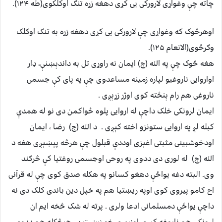
چاته چې وغواړی لارورکی یی کړی دهغه زړه تنګ اوکلکوی(طه ۱۲۴).
اوهرڅوک که وغواړی چې لارورکی یی کړی دهغه زړه به تنګ اوکلک
وګرځوی(الانعام ۱۲۵).
هغه څوک چې په الله (ج) ايمان نه راوړی تل به داندېښنې، ډار
اواروایی ناروغیو لپاره زمینه مساعدوی چې په پای کې جسمی
ناروغی هم رام ېنځته کوی اوژر زړېږی .
ایمان لرونکی خلک داچې له اروایی پلوه ځواکمن دی نو له همدې
کبله لږ په اروایی ستونزو اخته کېږی . د الله (ج) رضا ، ايمان
اودخوشبینی مثبتی اغېزی اوددې قبلول چې هرڅه پېښېږی هغه د
الله (ج) له لوری دی ددوی په روحی اوجسمی روغتیا کې څرګند
وی. البته دغه یواځې دهغو کسانو په هکله صدق کوی چې له قرآنی
اح کامو پیروی کوی اوپه ریښتیا هم په خپل دین باندی کلک دی نه
داچې یواځې دمسلمانی ادعا ولری . پرته له شک څخه ایم ان