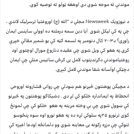
موندنې ته موجه شوی دی اوهغه ټولو ته توصیه کوی.
د نيوزويک Newsweek مجلې د “الله (ج) اوروغتیا ترسرلیک لاندې ،
چې په کې لیکل شوی آيا دين سمه درملنه ده اوولې ساینس ایمان
راوړی؟ د۲۰۰۳ کال دنومبر په لسمه ګڼه کې یو شمېر مقالې خپرې
کړی.په هغو کې ویل شوی چې عقیده دناروغ مورال اوچتوی اود
روغتیاموندنې دګړندیتوب لامل یی ګرځی.سانيس منلې چې ایمان
دچټکې اوآسانه شفا موندنې لامل کېږی.
د مچيگن پوهنتون څېړنو هم ښودلې چې روانی فشارونه اوروحی
انحطاط په ایمانداره خلکو کې لږ دی . دشیکاګو پوهنتون په څېړنو
کې ښوول شوی چې بې وخته مړینه په هغو خلکو کې چې لمونځ
کوی ترنورو ۲۵په سلوکې لږه ده په هغو نورو اوه سوه پنځوسو
تنوکې چې دزړه رګونه یی معاینه شوی وو دلمانځه اودعا اغېزه کې