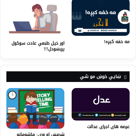
مه خفه کېږه!
اور خپل طبعي عادت سوځول
پرېښودل!!!
ښايي خوښ مو شي
عرصه های اجرای عدالت
شرمښ او وری- ماشومانو