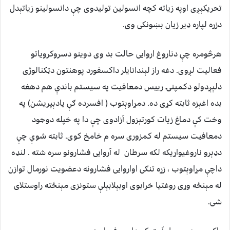
تحریکېږی اوپه زیاته کچه انسولین تولیدوی چې دانسولینو زیاتېدل
دزړه لپاره ډیر زیان بښونکی وی.
هرڅومره چې دناروغ اروایی حالت بد وی دوینو دسروکرویاتو
فعالیت لږوی. دغه راز لېندانایلر داکسفورد پوهنتون دټکنالوژی
دلېږدولو دکمپنۍ رییس دمعافیت په سیستم باندې هم دهغه
بده اغېزه ثابته کړی ده. دمړاوېتوب ( افسرده ګې یادېپریشن) په
وخت کې دماغ زیات کورتېزول آزادوی چې دا په خپله دوجود
دمعافیت سیستم له کمزوری سره م خامخ کوی. ثابته شوې چې
دډېرو ناروغیواړیکه لکه سرطان له آروایی فشارونو سره شته . لنډه
داچې مړاوېتوب ، زړه تنګی اواروایی فشارونه دعضویت نورمال توازن
له مېنځه وړی روغتیا خرابوی اوبېلابېلې ستونزی مېنځته راوستلای
شی.