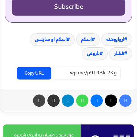
Subscribe
ارواپوهنه
اسلام
اسلام او ساینس
فشار
ناروغي
Copy URL