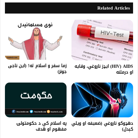
Related Articles
زما سفر و اسلام ته! (این ناجی
HIV) AIDS) ایډز ناروغي، وقایه
جونز)
او درملنه
په اسلام کې د حکومتولۍ
دهډوکو ناروغي (ضعيفه او ويلي
مفهوم او هدف
کېدل)