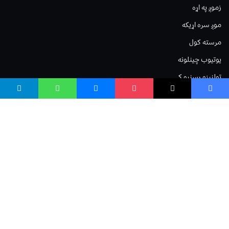
زموږ په اړه
موږ سره اړیکه
مرسته کول
یوتیوب چینلونه
ټولنیزو رسنیو کې
مینو
لیکنه خپرول
اعلان خپرول
لیکنې رپوټ
ستاسو نظر
Terms of Service
Privacy Policy