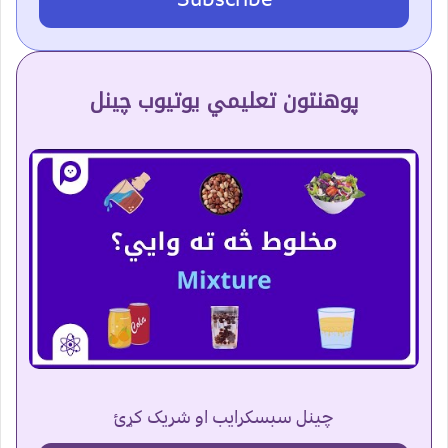
پوهنتون تعلیمي یوتیوب چینل
چینل سبسکرایب او شریک کړئ