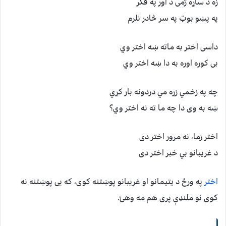
زه د ساړه ژمی د اور په فکر
په پښو بوټ په سر څادر نلرم
داسی اختر به ماته ښه اختر وي
بی کوره اوره به دا ښه اختر وي
چه په زخمي زړه مي دردونه بار کړي
ښه به وی دا چه ما ته نه اختر وي؟
اختر زما، نه مرور اختر دی
د غریبانو بي خبر اختر دی
اختر
په ورځ د یتیمانو او غریبانو پوښتنه کوی، که یی پوښتنه نه
کوی نو ملنډې پری هم مه وهئ.