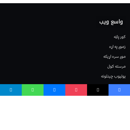
واسع ویب
کور پاڼه
زموږ په اړه
موږ سره اړیکه
مرسته کول
یوتیوب چینلونه
ټولنیزو رسنیو کې
مینو
لیکنه خپرول
اعلان خپرول