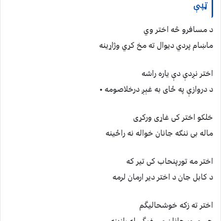
ټپې
د مسافرو څه اختر وي
ماښام پردي دیوال ته مخ کړي وژاړینه
اختر نږدې دې ياره راشه
د دروازې په ځاى به غېږ درخلاصومه •
خلکو اختر کی غاړی ورکړی
ماله بی ننګه جانان خواله نه راځینه
اختر مه تورپنحاب کی تیر که
د کابل جان د اختر دیر ارمان لرمه
اختر ته زکه خوشحالیگم
چی مرور جانان می غیگی له رازینه