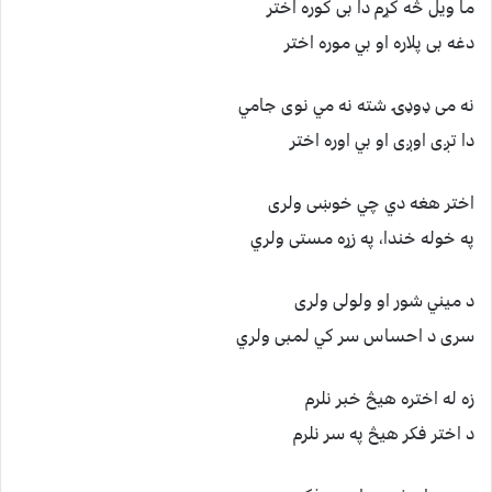
ما ویل څه کړم دا بی کوره اختر
دغه بی پلاره او بي موره اختر
نه می ډوډۍ شته نه مي نوی جامي
دا تږی اوږی او بي اوره اختر
اختر هغه دي چي خوښی ولری
په خوله خندا، په زړه مستی ولري
د میني شور او ولولی ولری
سری د احساس سر کي لمبی ولري
زه له اختره هیڅ خبر نلرم
د اختر فکر هیڅ په سر نلرم