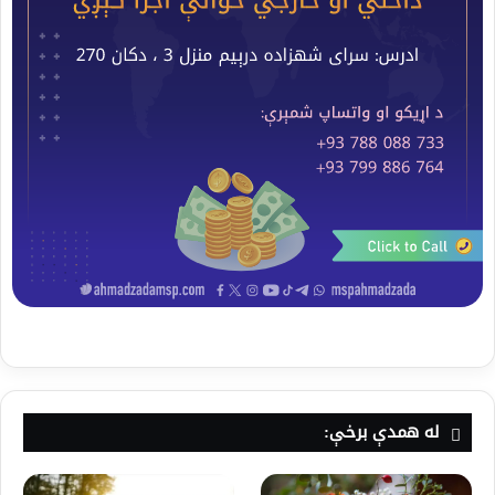
له همدې برخې: