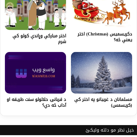
دکريسميس (Christmas) اختر
اختر مبارکي وړاندې کولو کې
يعني څه؟
شرم
د قربانۍ حلالولو سنت طريقه او
مسلمانان د غربیانو په اختر کې
آداب څه دي؟
(کریسمس)
خپل نظر مو دلته ولیکئ