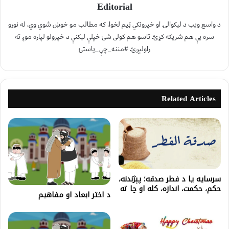
Editorial
د واسع ویب د لیکوالۍ او خپرونکي ټیم لخوا. که مطالب مو خوښ شوي وي، له نورو
سره یې هم شریکه کړئ. تاسو هم کولی شئ خپلې لیکنې د خپرولو لپاره موږ ته
راولېږئ. #مننه_چې_یاستئ
Related Articles
سرسايه يا د فطر صدقه؛ پېژندنه،
حکم، حکمت، اندازه، کله او چا ته
د اختر ابعاد او مفاهيم