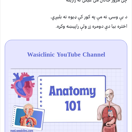
د بې وسۍ نه مې په کور کې ډيوه نه بلیږي.
اختره بیا دې دومره زر ولې راپيښه وکړه.
Wasiclinic YouTube Channel