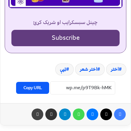
چینل سبسکرایب او شریک کړئ
Subscribe
اختر
اختر شعر
ټپې
Copy URL