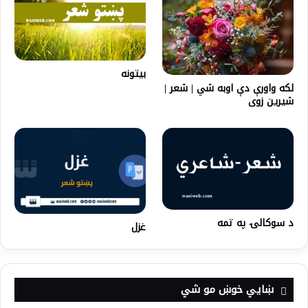
بیتونه
لکه واورې دې اوبه شي | شعر |
شیرین زوی
د سوکالۍ په تمه
غزل
ښايي خوښ مو شي