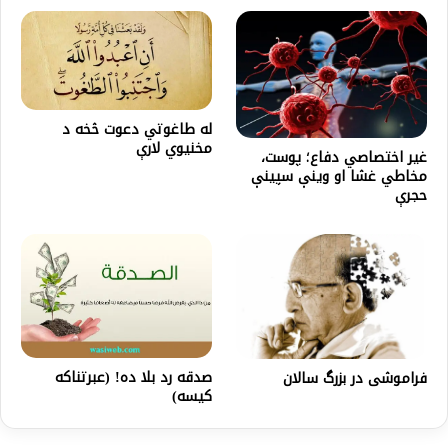
له طاغوتي دعوت څخه د
مخنيوي لارې
غير اختصاصي دفاع؛ پوست،
مخاطي غشا او وينې سپينې
حجرې
صدقه رد بلا ده! (عبرتناکه
فراموشی در بزرگ سالان
کیسه)