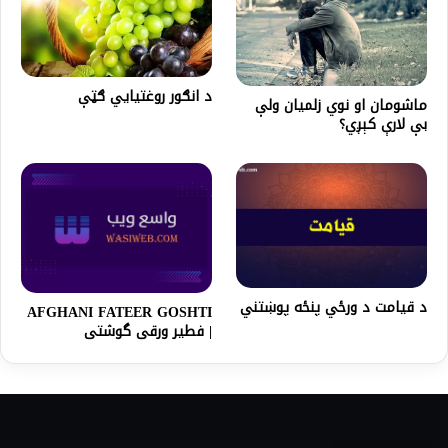
د انګور روغتیايي ګټې
ماشومان او نوي زلميان ولې
بې لارې کېږي؟
د قيامت د ورځي پنځه پوښتني
AFGHANI FATEER GOSHTI
| فطیر ورقی گوشتی