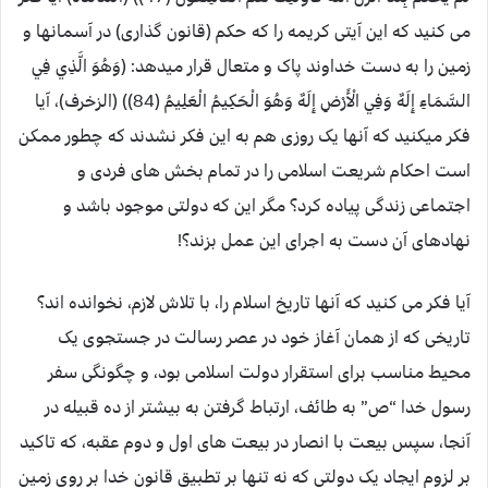
می کنید که این آیتی کریمه را که حکم (قانون گذاری) در آسمانها و
زمین را به دست خداوند پاک و متعال قرار میدهد: (وَهُوَ الَّذِي فِي
السَّمَاءِ إِلَهٌ وَفِي الْأَرْضِ إِلَهٌ وَهُوَ الْحَكِيمُ الْعَلِيمُ (84)) (الزخرف)، آیا
فکر میکنید که آنها یک روزی هم به این فکر نشدند که چطور ممکن
است احکام شریعت اسلامی را در تمام بخش های فردی و
اجتماعی زندگی پیاده کرد؟ مگر این که دولتی موجود باشد و
نهادهای آن دست به اجرای این عمل بزند؟!
آیا فکر می کنید که آنها تاریخ اسلام را، با تلاش لازم، نخوانده اند؟
تاریخی که از همان آغاز خود در عصر رسالت در جستجوی یک
محیط مناسب برای استقرار دولت اسلامی بود، و چگونگی سفر
رسول خدا “ص” به طائف، ارتباط گرفتن به بیشتر از ده قبیله در
آنجا، سپس بیعت با انصار در بیعت های اول و دوم عقبه، که تاکید
بر لزوم ایجاد یک دولتی که نه تنها بر تطبیق قانون خدا بر روی زمین