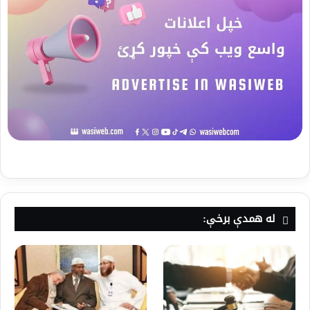
له همدې برخې: