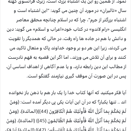
نمود. از همین رو این یک اشتباه بزرگ است، زیرک فرانسوی کهنه
سال «تالیران» در مورد آن چنین می گوید: “این اشتباه است و
اشتباه بزرگتر از جرم”، چرا که در اسلام چنانچه محقق معاصر
انگلیسی «رام لاندو» در کتاب خود«اعراب و اسلام» می گوید: دین
و دانش با هم در جاده ها راه رفت، در حالی که همدیگر را تقویت
می کردند، زیرا این هر دو بر وجود خداوند پاک و متعال تاکید می
کنند و برای آن تلاش می ورزند.، اما اگر این قضیه به فهم نادرست
از مطالب این دین رابطه دارد، و یا عدم آگاهی از اهداف اساسی آن،
پس در این صورت آن موقف گیری نیازمند گفتگو است.
آیا فکر میکنید که آنها کتاب خدا را یک بار هم با ذهن باز نخوانده
اند .. تنها یکبار؟ که در آن این آیات یکی پی دیگر آمده است: (وَمَنْ
لَمْ يَحْكُمْ بِمَا أَنْزَلَ اللَّهُ فَأُولَئِكَ هُمُ الْكَافِرُونَ (44))(المائدة)، (وَمَنْ
لَمْ يَحْكُمْ بِمَا أَنْزَلَ اللَّهُ فَأُولَئِكَ هُمُ الظَّالِمُونَ (45)) (المائدة)، (وَمَنْ
لَمْ يَحْكُمْ بِمَا أَنْزَلَ اللَّهُ فَأُولَئِكَ هُمُ الْفَاسِقُونَ (47)) (المائدة) آیا فکر