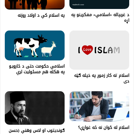
د غربپاله «اسلامي» مفکرينو په
په اسلام کې د اولاد روزنه
اړه
اسلامي حکومت حتی د څارویو
په هکله هم مسئولیت لري
اسلام ته کار زموږ په خپله ګټه
دى
اسلام له ځوان نه څه غواړې؟
ګونديتوب او لاس وهنې (حسن