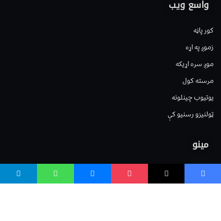
واسع ویب
کور پاڼه
زموږ په اړه
موږ سره اړیکه
مرسته کول
یوتیوب چینلونه
ټولنیزو رسنیو کې
مینو
لیکنه خپرول
اعلان خپرول
لیکنې رپوټ
ستاسو نظر