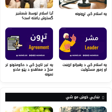
آیا اسلام توسط شمشیر
په اسلام کې تړونونه
گسترش یافته است؟
په اسلام کې د رهبرانو ارزښت
په تیر تاریخ کې د حکومتونو تر
او زموږ مسئوليت
منځ د معاهدو د پټو مادو
نمونه
ښايي خوښ مو شي