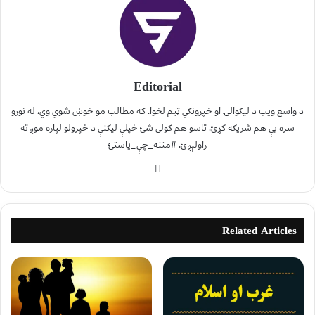
Editorial
د واسع ویب د لیکوالۍ او خپرونکي ټیم لخوا. که مطالب مو خوښ شوي وي، له نورو
سره یې هم شریکه کړئ. تاسو هم کولی شئ خپلې لیکنې د خپرولو لپاره موږ ته
راولېږئ. #مننه_چې_یاستئ
Related Articles