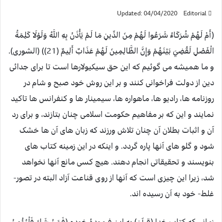
Updated: 04/04/2020
Editorial
(أَمْ لَهُمْ شُرَكَاءُ شَرَعُوا لَهُمْ مِنَ الدِّينِ مَا لَمْ يَأْذَنْ بِهِ اللَّهُ وَلَوْلَا كَلِمَةُ
الْفَصْلِ لَقُضِيَ بَيْنَهُمْ وَإِنَّ الظَّالِمِينَ لَهُمْ عَذَابٌ أَلِيمٌ (21)) (الشورى).
و ما همیشه می گوئیم که این حق سیکیولارها است تا برای جدائی
دین از دولت فراخوانی کنند و بر این روش خود صبح و شام در
روزنامه ها، رادیو ها، ماهواره ها، سیمینار ها و کنفرانس ها تاکید
نمایند و این که بر مفاهیم حکومت اسلامی چنان بتازند، و برای رد
آن و اثبات بطلان آن چنان تلاش ورزند که زبان های آن ها خشک
شود و گلو های آنها پاره گردد. و اینکه در این زمینه کتاب های
بنویسند و تحقیقاتی انجام دهند. هیچ کسی مانع آنها نخواهد
شد، زیرا این چیزی است که آنها از روی قناعت آزاد البته در تصور-
غلط- خود به آن رسیده اند.
زمانی که کتاب خدا (قرآن) به این فرمودۀ خوده (فَمَنْ شَاءَ فَلْيُؤْمِنْ