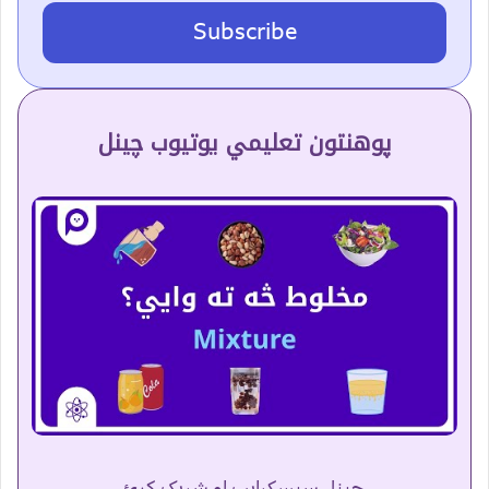
Subscribe
پوهنتون تعلیمي یوتیوب چینل
چینل سبسکرایب او شریک کړئ