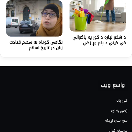
د ښځو لپاره د کور په پاکوالي
نگاهی کوتاه به سهم قیادت
کې ځيني د پام وړ ټکي
زنان در تاریخ اسلام
واسع ویب
کور پاڼه
زموږ په اړه
موږ سره اړیکه
مرسته کول