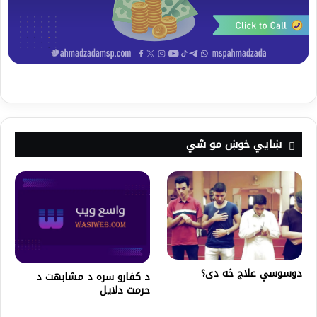
ښايي خوښ مو شي
دوسوسې علاج څه دی؟
د کفارو سره د مشابهت د
حرمت دلایل