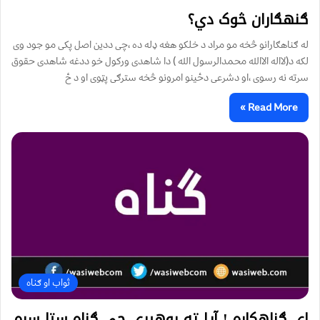
ګنهګاران څوک دي؟
له ګناهګارانو څخه مو مراد د خلکو هغه ډله ده ،چی ددین اصل پکی مو جود وی
لکه د(لااله الاالله محمدالرسول الله ) دا شاهدی ورکول خو ددغه شاهدی حقوق
سرته نه رسوی ،او دشرعی دځینو امرونو څخه سترګی پټوی او د ځ
Read More »
ثواب او ګناه
ای ګناهکاره ! آيا ته پوهيږې چې ګناه ستا سره