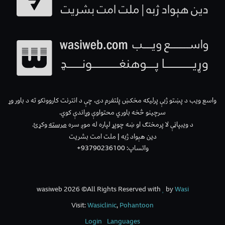
واسع ویب د پښتو ژبې پرلیکه مخکښ پلتفرم دی، چې د انترنت کاروونکو ته د باور وړ
سرچینو څخه باوري محتواوې وړاندې کوي.
د ویبپاڼې لا پرمختګ او ښه چوپړ لپاره له موږ سره
مرسته
وکړئ.
دین هېواد ژبه | ملت امت بشریت
واتساپ: 93790236100+
wasiweb 2026 ©All Rights Reserved with
by
Wasi
Visit:
Wasiclinic
,
Pohantoon
Login
Languages