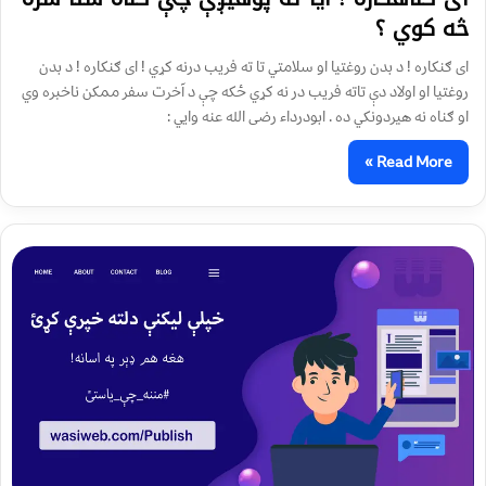
څه کوي ؟
ای ګنکاره ! د بدن روغتيا او سلامتي تا ته فريب درنه کړي ! ای ګنکاره ! د بدن
روغتيا او اولاد دې تاته فريب در نه کړي ځکه چې د آخرت سفر ممکن ناخبره وي
او ګناه نه هيردونکي ده . ابودرداء رضی الله عنه وايي :
Read More »