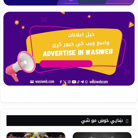
ښايي خوښ مو شي