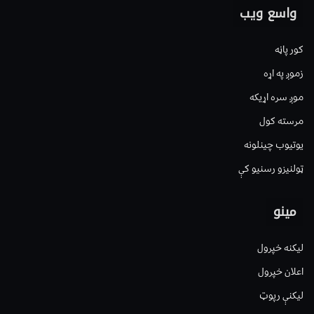
واسع ویب
کور پاڼه
زموږ په اړه
موږ سره اړیکه
مرسته کول
یوتیوب چینلونه
ټولنیزو رسنیو کې
مینو
لیکنه خپرول
اعلان خپرول
لیکنې رپوټ