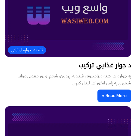
تغذیه، خواړه او توکي
د جوار غذايي ترکیب
په جوارو کې شته ویټامینونه، قندونه، پروتین، شحم او نور معدني مواد.
شمېرې په پاس انځور کې لېدل کیږي.
Read More »