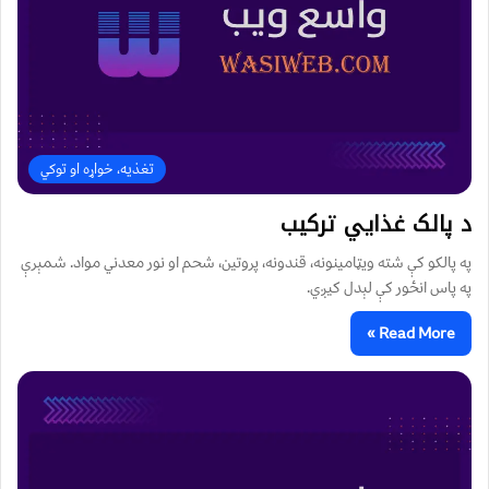
تغذیه، خواړه او توکي
د پالک غذايي ترکیب
په پالکو کې شته ویټامینونه، قندونه، پروتین، شحم او نور معدني مواد. شمېرې
په پاس انځور کې لېدل کیږي.
Read More »