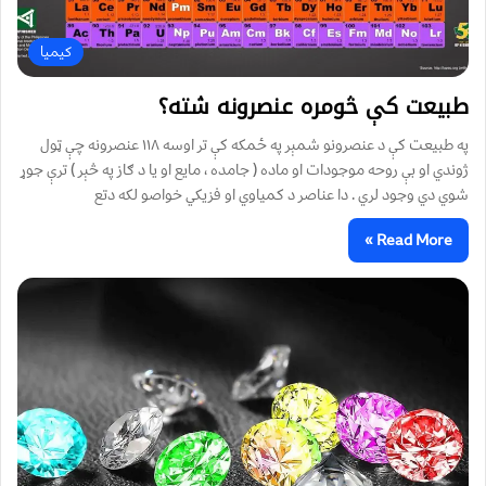
کیميا
طبیعت کې څومره عنصرونه شته؟
په طبیعت کې د عنصرونو شمېر په ځمکه کې تر اوسه ۱۱۸ عنصرونه چې ټول
ژوندي او بې روحه موجودات او ماده ( جامده ، مایع او يا د ګاز په څېر ) ترې جوړ
شوي دي وجود لري . دا عناصر د کمياوي او فزيکي خواصو لکه دتع
Read More »