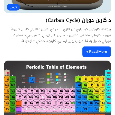
کیمیا
د کاربن دوران (Carbon Cycle)
پیژندنه: کاربن یو کیمیاوي غیر فلزي عنصر دي. کاربن د لاتیني کلمې کاربو (د
ډبرو سکاره) په مانا دی. دکاربن سمبول C او اټومي شمیره یې 6 ده او د
دوراني جدول په 14 ګروپ پورې اړه لري. کاربن د ځمکې شاوخوا 0.
Read More »