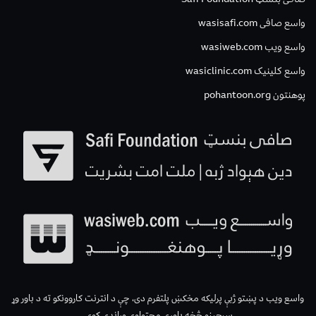
واسع صافی wasisafi.com
واسع ویب wasiweb.com
واسع کلینیک wasiclinic.com
پوهنتون pohantoon.org
واسع ویب د پښتو ژبې پرلیکه مخکښ پلتفرم دی، چې د انترنت کاروونکو ته د باور وړ
سرچینو څخه باوري محتواوې وړاندې کوي.