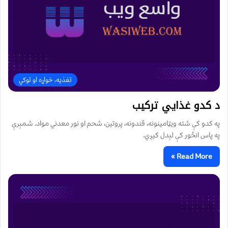
تغذیه، خواړه او توکي
د کدو غذايي ترکیب
په کدو کې شته ویټامینونه، قندونه، پروتین، شحم او نور معدني مواد. شمېرې
په پاس انځور کې لېدل کیږي.
Read More »