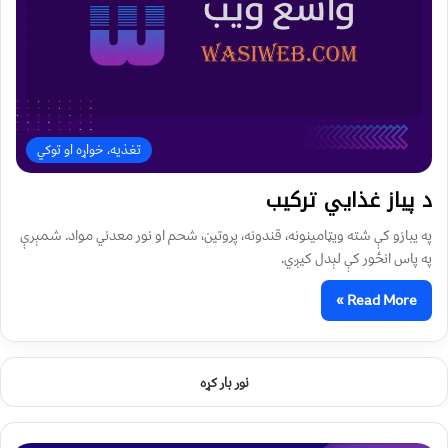
تغذیه، خواړه او توکي
د پياز غذايي ترکیب
په يبازو کې شته ویټامینونه، قندونه، پروتین، شحم او نور معدني مواد. شمېرې
په پاس انځور کې لېدل کیږي.
Read More »
نور بار کړه