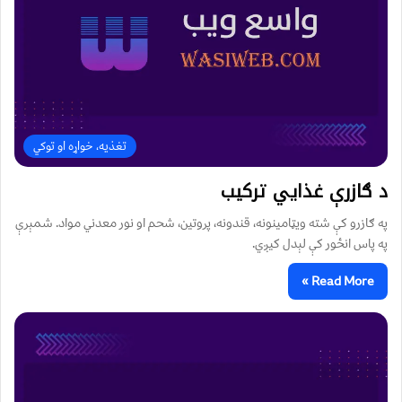
تغذیه، خواړه او توکي
د ګازرې غذايي ترکیب
په ګازرو کې شته ویټامینونه، قندونه، پروتین، شحم او نور معدني مواد. شمېرې
په پاس انځور کې لېدل کیږي.
Read More »