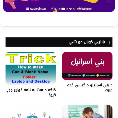
ښايي خوښ مو شي
د بني اسرئيلو د کیسې څخه
څنګه د Con په نامه فولډر جوړ
عبرت
کړو؟