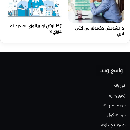
ټکنالوژي او بیالوژي په درد نه
د تشويش دکمولو بې ګټې
خوري!؟
لارې
واسع ویب
کور پاڼه
زموږ په اړه
موږ سره اړیکه
مرسته کول
یوتیوب چینلونه