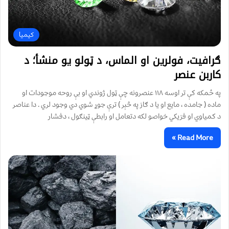
کیميا
ګرافیت، فولرین او الماس، د ټولو یو منشأ؛ د
کاربن عنصر
په ځمکه کې تر اوسه ۱۱۸ عنصرونه چې ټول ژوندي او بې روحه موجودات او
ماده ( جامده ، مایع او يا د ګاز په څېر ) ترې جوړ شوي دي وجود لري . دا عناصر
د کمياوي او فزيکي خواصو لکه دتعامل او رابطې ټينګول ، دفشار
Read More »