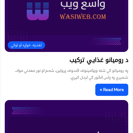
تغذیه، خواړه او توکي
د رومیانو غذايي ترکیب
په رومیانو کې شته ویټامینونه، قندونه، پروتین، شحم او نور معدني مواد.
شمېرې په پاس انځور کې لېدل کیږي.
Read More »