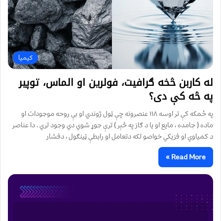
کیميا
له کاربن څخه ګرافیت، فولرین او الماس، توپير
په څه کې دی؟
په ځمکه کې تر اوسه ۱۱۸ عنصرونه چې ټول ژوندي او بې روحه موجودات او
ماده ( جامده ، مایع او يا د ګاز په څېر ) ترې جوړ شوي دي وجود لري . دا عناصر
د کمياوي او فزيکي خواصو لکه دتعامل او رابطې ټينګول ، دفشار
Read More »