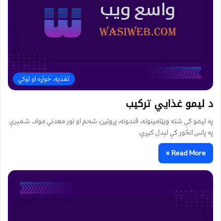
تغذیه، خواړه او توکي
د لیمو غذايي ترکیب
په لیمو کې شته ویټامینونه، قندونه، پروتین، شحم او نور معدني مواد. شمېرې
په پاس انځور کې لېدل کیږي.
Read More »