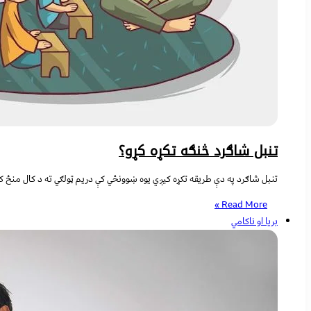
تنبل شاګرد څنګه تکړه کړو؟
تنبل شاګرد په دې طریقه تکړه کیږي یوه ښوونځي کې دریم ټولګي ته د کال 
Read More »
بریا او ناکامي