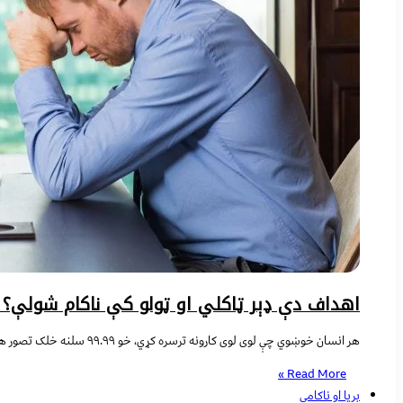
اهداف دې ډېر ټاکلي او ټولو کې ناکام شولې؟ 
هر انسان خوښوي چې لوی لوی کارونه ترسره کړي، خو ۹۹.۹۹ سلنه خلک تصور هم نه کوي چې لوی کارونه وکولی شي، ځکه له ځانه مخکې هرڅوک ویني چې لویو اهدافو ترلاسه کولو کې ناکامه شوي دي، خو لویدیځه نړۍ کې ګورو چې
Read More »
بریا او ناکامي