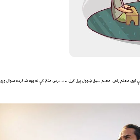
منځ کې نوی معلم راغی. معلم سبق ښوول پیل کړل… د درس منځ کې له یوه شاګرده سوا