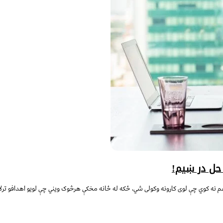
حل در ښیم!