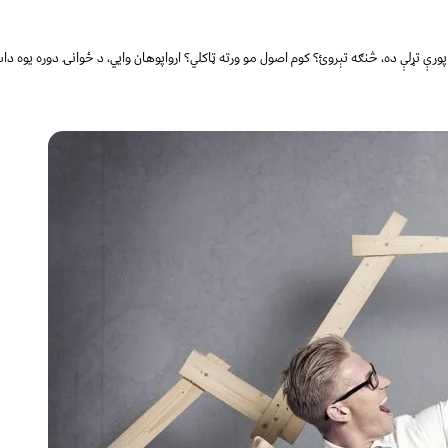
ې تړلې ده، څنګه تېروئ؟ کوم اصول مو ورته ټاکلي؟ ارواپوهان وایي، د ځوانۍ دوره یوه داسې 