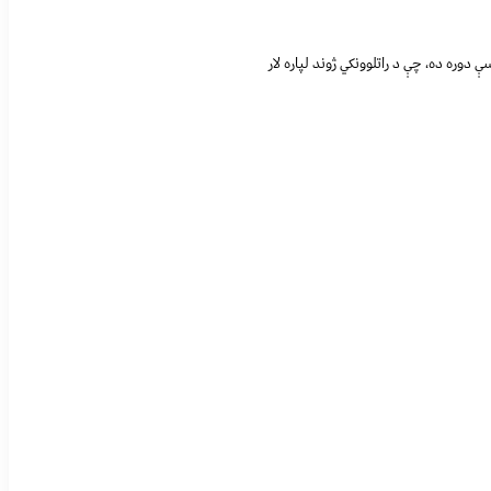
دوره ده، چې د راتلوونکي ژوند لپاره لار