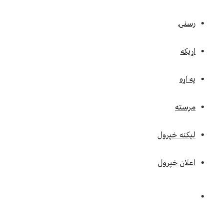
رسنۍ
اړیکه
په اړه
مرسته
لیکنه خپرول
اعلان خپرول
Log