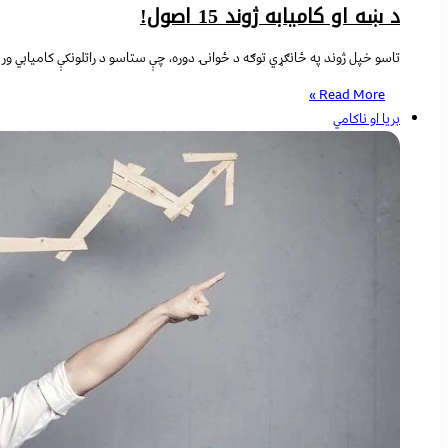
د ښه او کامیابه ژوند 15 اصول!
تاسو خپل ژوند په ځانګړي توګه د ځوانۍ دوره، چې ستاسو د راتلونکې کامیابي ور پور
Read More »
بریا او ناکامي