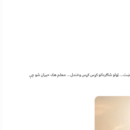
ل وپوښت… ټولو شاګردانو کړس کړس وخندل… معلم هک حیران شو چې