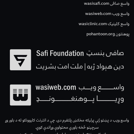
واسع صافی wasisafi.com
واسع ویب wasiweb.com
واسع کلینیک wasiclinic.com
پوهنتون pohantoon.org
واسع ویب د پښتو ژبې پرلیکه مخکښ پلتفرم دی، چې د انترنت کاروونکو ته د باور وړ
سرچینو څخه باوري محتواوې وړاندې کوي.