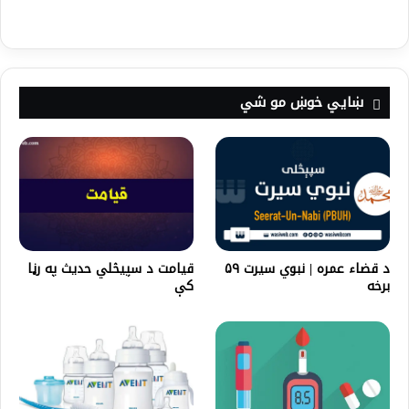
ښايي خوښ مو شي
د قضاء عمره | نبوي سیرت ۵۹
قیامت د سپیڅلي حدیث په رڼا
برخه
کې