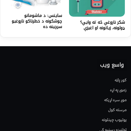
ساینس: د ماشومانو
چوشکونه د خطرناکو ناروغیو
شکر ناروغي څه ته وايي؟
سرچینه ده
ډولونه، زیانونه او اغیزې
واسع ویب
کور پاڼه
زموږ په اړه
موږ سره اړیکه
مرسته کول
یوتیوب چینلونه
ټولنیزو رسنیو کې