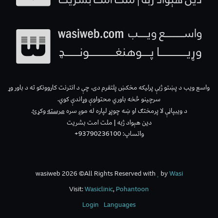
واسع ویب د پښتو ژبې پرلیکه مخکښ پلتفرم دی، چې د انترنت کاروونکو ته د باور وړ
سرچینو څخه باوري محتواوې وړاندې کوي.
د ویبپاڼې لا پرمختګ او ښه چوپړ لپاره له موږ سره
مرسته
وکړئ.
دین هېواد ژبه | ملت امت بشریت
واتساپ: 93790236100+
wasiweb 2026 ©All Rights Reserved with
by
Wasi
Visit:
Wasiclinic
,
Pohantoon
Login
Languages