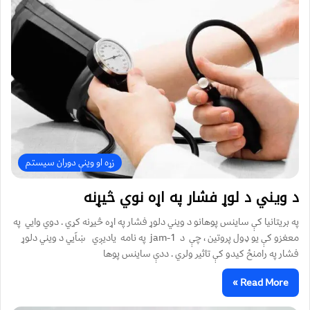
زړه او وینې دوران سیستم
د ويني د لوړ فشار په اړه نوي څيړنه
په بريتانيا کې ساينس پوهانو د ويني دلوړ فشار په اړه څيړنه کړي . دوي وايي په
معغزو کې يو ډول پروتين ، چې د jam-1 په نامه ياديږي ښآيي د ويني دلوړ
فشار په رامنځ کيدو کې تاثير ولري . ددې ساينس پوها
Read More »