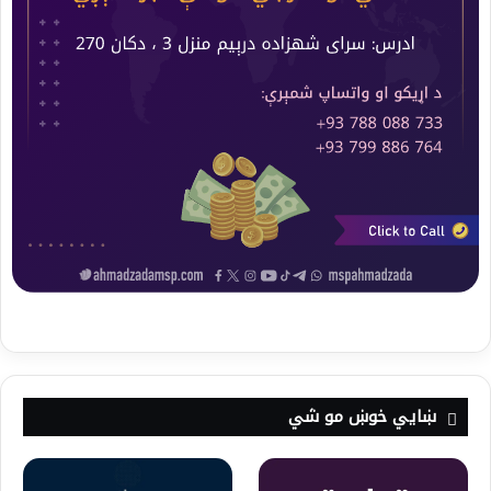
ښايي خوښ مو شي