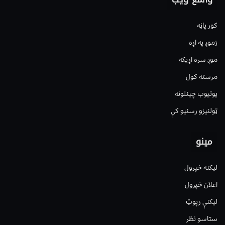
کور پاڼه
زموږ په اړه
موږ سره اړیکه
مرسته کول
یوتیوب چینلونه
ټولنیزو رسنیو کې
مینو
لیکنه خپرول
اعلان خپرول
لیکنې رپوټ
ستاسو نظر