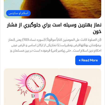
اسلام او ساینس
نماز بهترين وسيله است براي جلوگيري از فشار
خون
(ان الصلوة كانت على المومنين كتاباً موقوتاً ) (سوره نساء 103) يعنى (نماز
برمؤمنان, بوقتهافرض ومقرراست) نمازيكى از اركان اساس و فرض عينى
احكام دين اسلام است . حتى پيامبر (ص) فرموده است در بين مسلمان و
Read More »