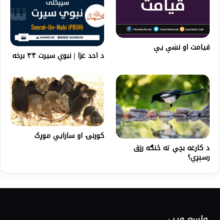
قيامت او نښې يې
د احد غزا | نبوي سیرت ۳۴ برخه
کورنۍ او سارايي موږک
د کارغه بچي ته څنګه رزق
رسېږي؟
واسع ویب