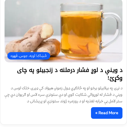
څښاک؛ اوبه، جوس، قهوه
د وینې د لوړ فشار درملنه د زنجبیلو په چای
وکړئ!
د نړۍ په بیلابیلو برخو او په ځانګړي ډول زمونږ هیواد کې ډيرۍ خلک اوس د
وینې د فشار له لوړوالي شکایت کوي او دې ستونزې سره لاس او ګریوان دي چې
ستر لامل یې خرابه تغذیه او د روزمره ژوند ستونزې او پریشانۍ د
Read More »