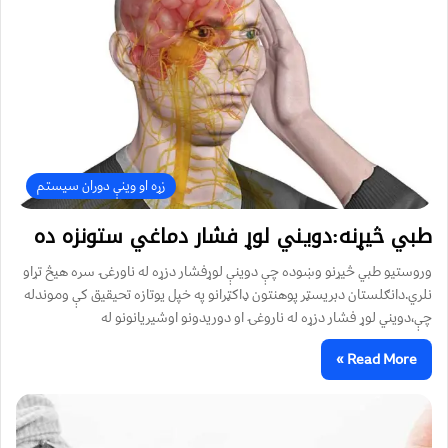
زړه او وینې دوران سیستم
طبي څيړنه:دويني لوړ فشار دماغي ستونزه ده
وروستيو طبي څيړنو وښوده چې دوينې لوړفشار دزړه له ناورغۍ سره هيڅ تړاو
نلري.دانګلستان دبريسټر پوهنتون ډاكټرانو په خپل يوتازه تحيقيق كې وموندله
چې،دويني لوړ فشار دزړه له ناروغۍ او دوريدونو اوشيريانونو له
Read More »