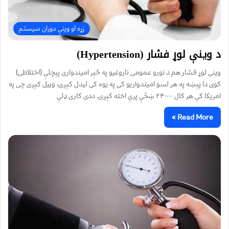
زړه او وینې دوران سیستم
د وینې لوړ فشار (Hypertension)
وینی لوړ فشار هم د نورو عمومی ناروغیو په څېر امیندواری پېچلې (اختلاطی)
کوی دا پېښه په هر لسو امیندواریو کی په یوه کی لیدل کېږی، وییل کېږی چی په
امریکا کې هر کال ۲۴۰۰۰۰ ښځې پرې اخته کېږی. ددی کاری ډلې
Read More »