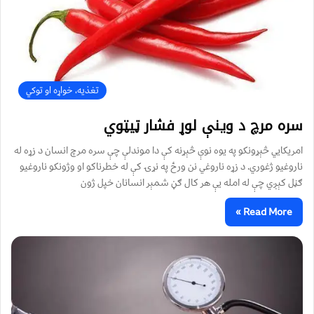
تغذیه، خواړه او توکي
سره مرچ د وینې لوړ فشار ټیټوي
امریکایي څېړونکو په یوه نوې څېړنه کې دا موندلې چې سره مرچ انسان د زړه له
ناروغیو ژغوري. د زړه ناروغي نن ورځ په نړۍ کې له خطرناکو او وژونکو ناروغیو
ګڼل کېږي چې له امله یې هر کال ګڼ شمېر انسانان خپل ژون
Read More »