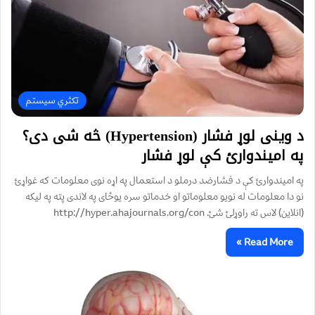
تکثري سیستم
د وینی لوړ فشار (Hypertension) څه شی دی؟
په امیندوارئ کې لوړ فشار
په امیندوارئ کې د فشارضد درملو د استعمال په اړه نوی معلومات که غواړئ
نو دا معلومات له نویو معلوماتو او خدماتو سره یوځای په لاندی پته په لیکه
(انلاین) لاس ته راوړلئ شئ. http://hyper.ahajournals.org/con
Read More »