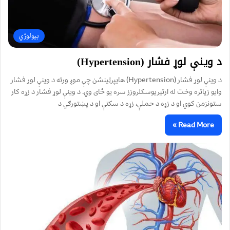
بیولوژي
د وينې لوړ فشار (Hypertension)
د وينې لوړ فشار (Hypertension) هايپرټينشن چې موږ ورته د وينې لوړ فشار
وايو زياتره وخت له ارتيريوسکلروزز سره یو ځای وي. د وینې لوړ فشار د زړه کار
ستونزمن کوي او د زړه د حملې،‌ زړه د سکتې او د پښتورګي د
Read More »