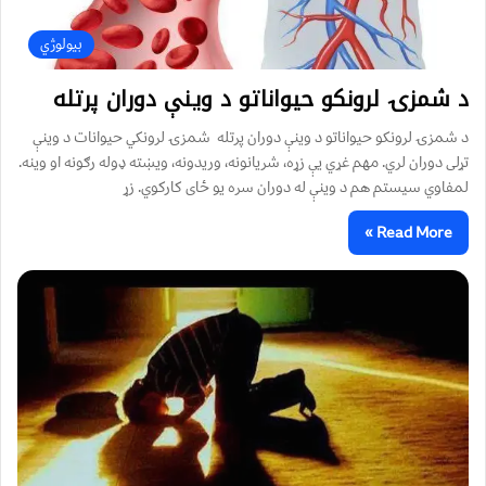
بیولوژي
د شمزۍ لرونکو حیواناتو د وینې دوران پرتله
د شمزۍ لرونکو حیواناتو د وینې دوران پرتله شمزۍ لرونکي حیوانات د وینې
تړلی دوران لري. مهم غړي یې زړه، شریانونه، وریدونه، ویښته ډوله رګونه او وینه.
لمفاوي سیستم هم د وینې له دوران سره یو ځای کارکوي. زړ
Read More »