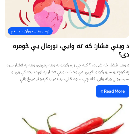
زړه او وینې دوران سیستم
د وینې فشار؛ څه ته وايي، نورمال یې څومره
دی؟
د وینې فشار څه شی دی؟ کله چې زړه رګونو ته وینه پمپوي، وینه په فشار سره
په کوچنیو سرو رګونو لګېږي. دې وخت د وینې فشار په لوړه درجه کې وي او
سیسټولي ورته وايي. کله چې د دوه ځلي درب درب کېدو تر مینځ یانې
Read More »