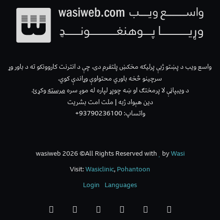
واسع ویب د پښتو ژبې پرلیکه مخکښ پلتفرم دی، چې د انترنت کاروونکو ته د باور وړ
سرچینو څخه باوري محتواوې وړاندې کوي.
د ویبپاڼې لا پرمختګ او ښه چوپړ لپاره له موږ سره
مرسته
وکړئ.
دین هېواد ژبه | ملت امت بشریت
واتساپ: 93790236100+
wasiweb 2026 ©All Rights Reserved with
by
Wasi
Visit:
Wasiclinic
,
Pohantoon
Login
Languages
WhatsApp
Telegram
Instagram
YouTube
Facebook
X