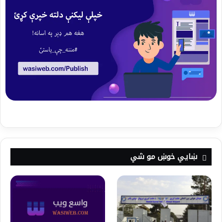
ښايي خوښ مو شي