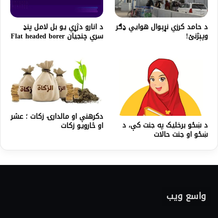
د حامد کرزي نړېوال هوايي ډګر
د انارو دژړي يو بل لامل پنډ
وپېژنئ!
سري چنجیان Flat headed borer
دکرهنې او مالدارۍ زکات ؛ عشر
د ښځو برخلیک په جنت کې، د
او څارویو زکات
ښځو او جنت حالات
واسع ویب