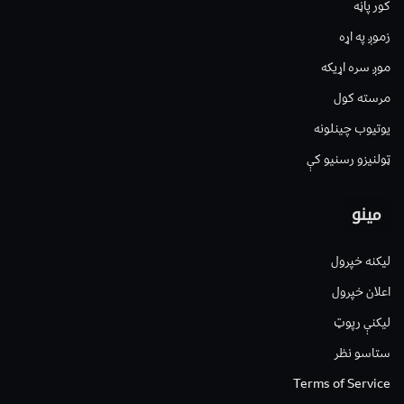
کور پاڼه
زموږ په اړه
موږ سره اړیکه
مرسته کول
یوتیوب چینلونه
ټولنیزو رسنیو کې
مینو
لیکنه خپرول
اعلان خپرول
لیکنې رپوټ
ستاسو نظر
Terms of Service