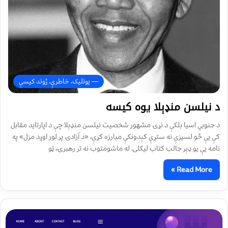
— یونلیک، خاطرې، ژوند کیسې
د نیلسن منډېلا يوه کيسه
د جنوبي اسيا بلکې د نړۍ مشهور شخصيت نیلسن منډېلا چې د اپارتايد مقابل
کې يې څو لسيزې نه ستړې کېدونکې مبارزه کړې، «د آزادۍ پر لور اوږد مزل» په
نامه يې يو ډېر جالب کتاب ليکلی. له ماشومتوب نه تر رهبرۍ، ټو
Read More »