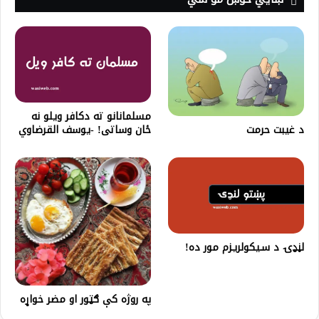
مسلمانانو ته دکافر ویلو نه
د غيبت حرمت
ځان وساتی! -یوسف القرضاوي
لڼډۍ د سـیکولریـزم مور ده!
په روژه کې ګټور او مضر خواړه