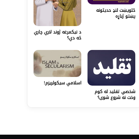
څلويښت لنډ‌ حدیثونه
پښتو ژباړه
د نیکمرغه ژوند لارې چارې
څه دي؟
اسلامي سیکولریزم!
شخصي تقلید له کوم
وخت نه شروع شوی؟