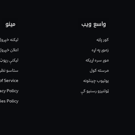
واسع ویب
مینو
کور پاڼه
لیکنه خپرول
زموږ په اړه
اعلان خپرول
موږ سره اړیکه
لیکنې رپوټ
مرسته کول
ستاسو نظر
یوتیوب چینلونه
of Service
ټولنیزو رسنیو کې
acy Policy
ies Policy