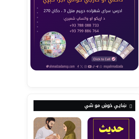
ښايي خوښ مو شي