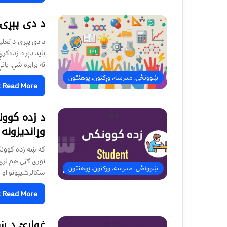
د دی پېړۍ
د دی پېړۍ د تعلی
باید ډېر د زده‌کړ
ته برابره شي. يان
ښوونځی، مدرسه، وړکتون، پوهنتون
Read More »
وړاندیزونه
که ښه زده کوونکي
نورې ګټې هم لري،
ښوونځی، مدرسه، وړکتون، پوهنتون
سکالرشیپونو او و
Read More »
غواړئ د ښ