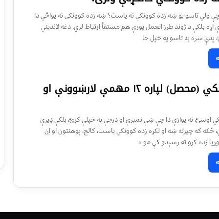
چې ولي تاسو یو ښه زده کوونکي نه یاست؟ ښه زده کوونکی نه یواځي دا
ړه بلکې د ژوند طرز العمل پورې هم مستقاً ارتباط لري. دغه لاندیني
 پدې سره به تاسو په خپل ځا
د زده کوونکي (محصل) لپاره ۱۲ مهمې لارښوونې او
 اوسئ، نه یوازې دا چې ښې نمبرې او درجې به خپلې کړئ، بلکې ډیرې
 ځکه که چیرته ښه او تکړه زده کوونکي یاست، کالج، پوهنتون او ان
ړیا زده کړو ته رسېدو کې مو ه