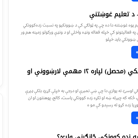
 د تعلیم غوښتنې
م یوه غوښتنه دا ده چې په ټولګي کې د ښوونکيو په نسبت زده‌کوونکي
ې په فعالیتونو کې خپله فعاله ونډه واخلي او د ونډې ورکولو زمینه هم ور
ې ښوونکي باید خپلو
د زده کوونکي (محصل) لپاره ۱۲ مهمې لارښوونې او
 اوسئ، نه یوازې دا چې ښې نمبرې او درجې به خپلې کړئ، بلکې ډیرې
 ځکه که چیرته ښه او تکړه زده کوونکي یاست، کالج، پوهنتون او ان
ړیا زده کړو ته رسېدو کې مو ه
ه زده کوونکي ځانګړنې ولرئ؟