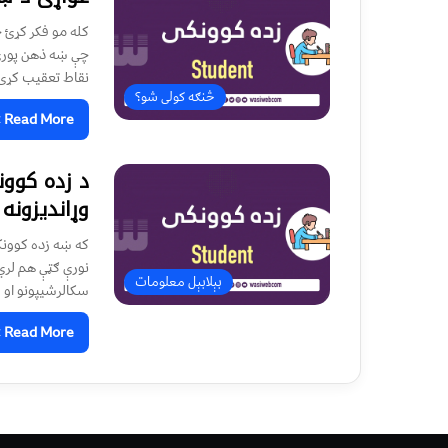
کله مو فکر کړئ 
چې ښه ذهن پورې ا
نقاط تعقیب کړئ،
څنګه کولی شو؟
Read More »
وړاندیزونه
که ښه زده کوونکي
نورې ګټې هم لري،
بېلابېل معلومات
سکالرشیپونو او و
Read More »