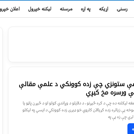
رسنۍ
اړیکه
په اړه
مرسته
لیکنه خپرول
اعلان خپرو
 ستونزي چې زده کوونکي د علمې مقالې
کې ورسره مخ کیږي
 (Essay)، هغه لیکلنه ده چې د کره څیړنو ، د دلایلو د وړاندي کولو او د څیړن پاڼو یا
وخه یې زیاتره زده کړیالان کاروي خو ډیری زده کوونکي د ایسي په لیکلو
لري چې زه یې په