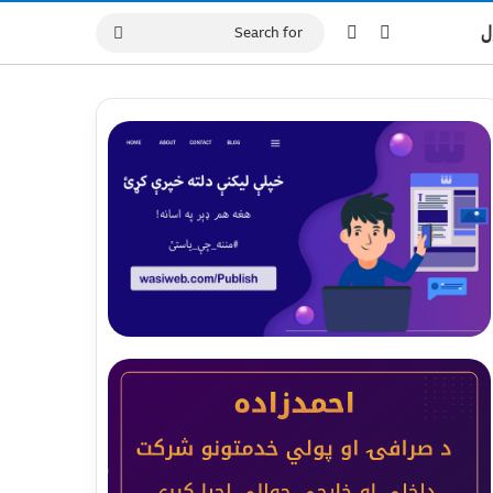
Switch skin
Log In
ل
Search
for