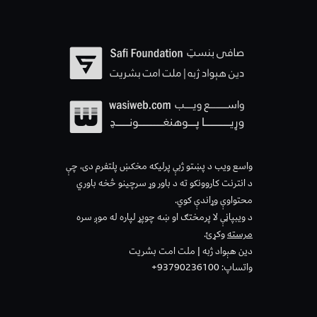
واسع ویب د پښتو ژبې پرلیکه مخکښ پلتفرم دی، چې
د انترنت کاروونکو ته د باور وړ سرچینو څخه باوري
محتواوې وړاندې کوي.
د ویبپاڼې لا پرمختګ او ښه چوپړ لپاره له موږ سره
مرسته
وکړئ.
دین هېواد ژبه | ملت امت بشریت
واتساپ: 93790236100+