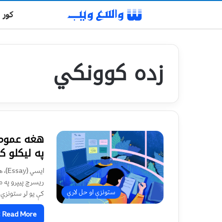
کور
زده کوونکي
هغه عمومې
په لیکلو 
ایسي
ریسرچ پیپرو په م
ستونزې او حل لارې
کې یو لړ ستونزي 
Read More »