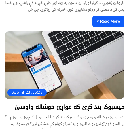
ناروغيو ژغوري. د کيليفورنيا پوهنتون په يوه نوې طبي څېړنه کې راغلي، چې خندا
بدن کې د ذهني کړاوونو مخنيوی کوي. څېړنه کې زياتوي، چې خن
Read More »
روغتیايي ګټې او زیانونه
فیسبوک بند کړئ که غواړئ خوشاله واوسئ
که غواړئ خوشاله واوسئ، نو فیسبوک بند کړئ. ایا تاسو تل کړیږئ او سوزیږئ؟
ایا تاسو کوم ټولنیز ژوند نلرئ او په تمرکز کولو کې مشکل لرئ؟ فیسبوک بند