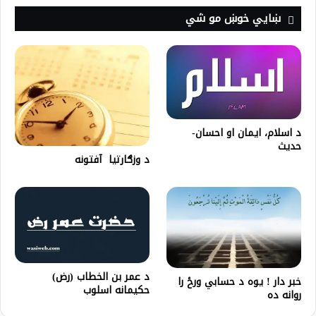
ښايي خوښ مو شي
د اسلام، ایمان او احسان-
حدیث
د وزګارتيا آفتونه
د عمر بن الخطاب (رض)
خبر دار ! یوه د حسابي ورځ را
حکیمانه اسلوب
روانه ده