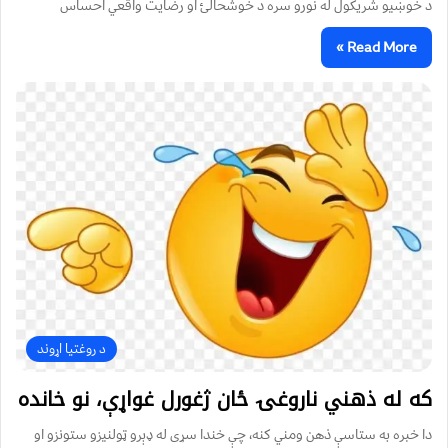
د خوښیو شریکول له نورو سره د خوشحالئ او رضایت واقعي احساس
Read More »
د روغتیا اړوند
که له ذهني ناروغۍ ځان ژغورل غواړې، نو خانده
دا خبره به ستاسې ذهن ومني کنه، چې خندا سړی له ډېرو ټولنيزو ستونزو او