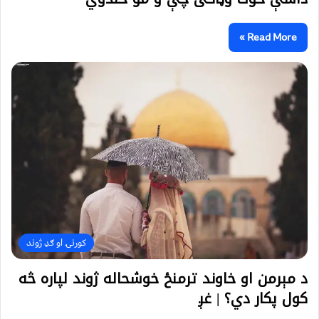
Read More »
کورنۍ او ګډ ژوند
د مېرمن او خاوند ترمنځ خوشحاله ژوند لپاره څه
کول پکار دي؟ | غږ