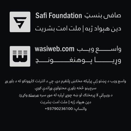
واسع ویب د پښتو ژبې پرلیکه مخکښ پلتفرم دی، چې د انترنت کاروونکو ته د باور وړ
سرچینو څخه باوري محتواوې وړاندې کوي.
د ویبپاڼې لا پرمختګ او ښه چوپړ لپاره له موږ سره
مرسته
وکړئ.
دین هېواد ژبه | ملت امت بشریت
واتساپ: 93790236100+