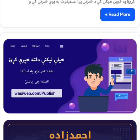
کړئ! په کوپن هیګن کې د څېړنې یو انستیتوت په یوې څېړنې کې و
Read More »