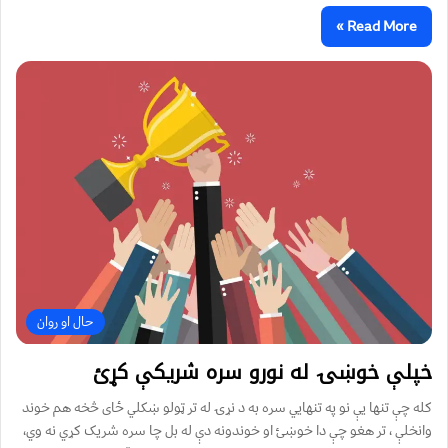
Read More »
حال او روان
خپلې خوښۍ له نورو سره شریکې کړئ
کله چې تنها یې نو په تنهایي سره به د نړۍ له تر ټولو ښکلي ځای څخه هم خوند
وانخلې ، تر هغو چې دا خوښئ او خوندونه دې له بل چا سره شریک کړي نه وي،