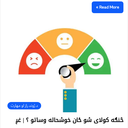
Read More »
د ژوند راز او مهارت
څنګه کولای شو ځان خوشحاله وساتو ؟ | غږ