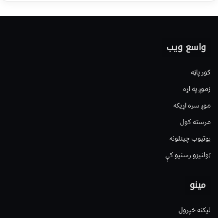
واسع ویب
کور پاڼه
زموږ په اړه
موږ سره اړیکه
مرسته کول
یوتیوب چینلونه
ټولنیزو رسنیو کې
مینو
لیکنه خپرول