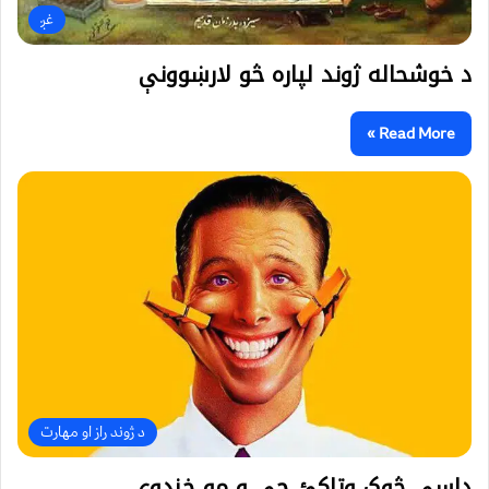
غږ
د خوشحاله ژوند لپاره څو لارښوونې
Read More »
د ژوند راز او مهارت
داسې څوک وټاکئ چې و مو خندوي