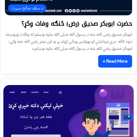
د سلف صالح سیرت
حضرت ابوبکر صديق (رض) څنګه وفات وکړ؟
ابوبکر صديق رضی الله عنه د رسول الله صلی الله عليه وسلم له وفات وروسته
دوه کاله درې مياشتې او يوولس ورځې ژوند ی و، ابن عمر رضي الله عنه وايي:
ابوبکر صديق رضي الله عنه د رسول الله صلی الله عليه وسلم د
Read More »