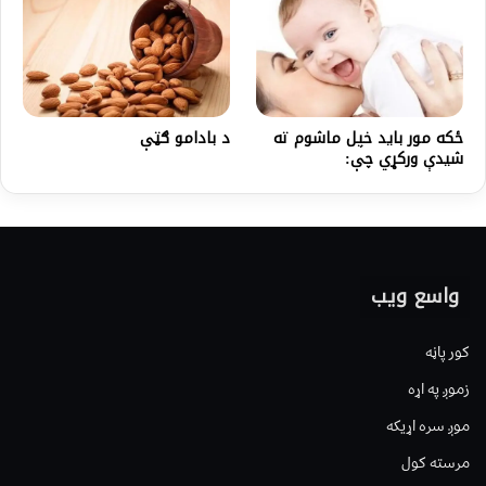
د بادامو ګټې
ځکه مور باید خپل ماشوم ته
شیدې ورکړي چې:
واسع ویب
کور پاڼه
زموږ په اړه
موږ سره اړیکه
مرسته کول