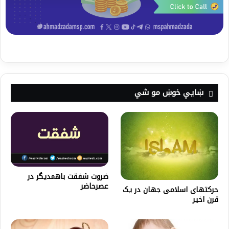
ښايي خوښ مو شي
ضروت شفقت باهمديگر در
عصرحاضر
حرکتهای اسلامی جهان در یک
قرن اخیر