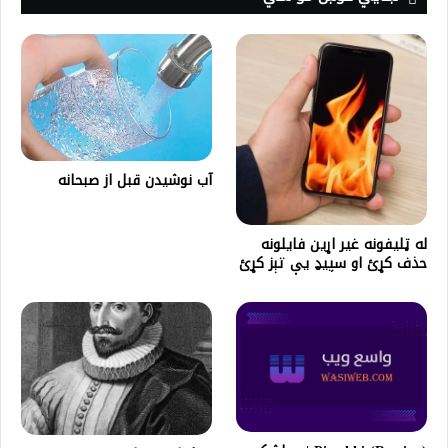
آب نوشیدن قبل از صبحانه
له ټلیفونه غیر اړین فایلونه
حذف کړئ او سپیډ یې تېز کړئ