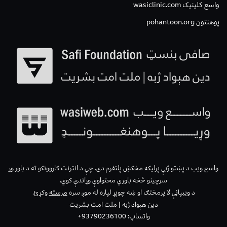
واسع کلینیک wasiclinic.com
پوهنتون pohantoon.org
واسع ویب د پښتو ژبې پرلیکه مخکښ پلتفرم دی، چې د انترنت کاروونکو ته د باور وړ
سرچینو څخه باوري محتواوې وړاندې کوي.
د ویبپاڼې لا پرمختګ او ښه چوپړ لپاره له موږ سره
مرسته
وکړئ.
دین هېواد ژبه | ملت امت بشریت
واتساپ: 93790236100+