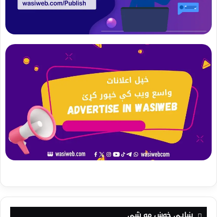
ښايي خوښ مو شي