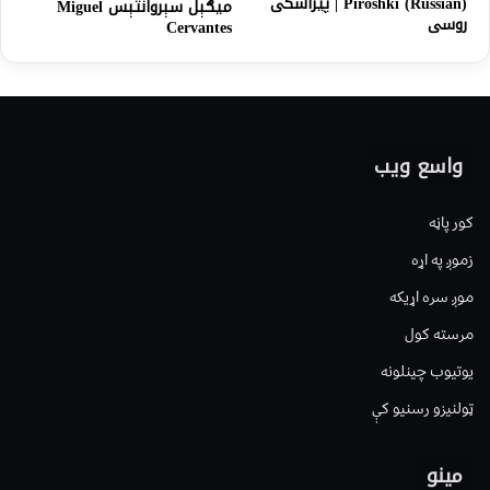
Piroshki (Russian) | پیراشکی
ميګېل سېروانتېس Miguel
روسی
Cervantes
واسع ویب
کور پاڼه
زموږ په اړه
موږ سره اړیکه
مرسته کول
یوتیوب چینلونه
ټولنیزو رسنیو کې
مینو