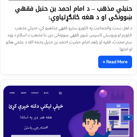
حنبلي مذهب – د امام احمد بن حنبل فقهي
ښوونځی او د هغه ځانګړتیاوې:
د اهل سنت والجماعت په څلورو سترو فقهي مذاهبو کې، حنبلي مذهب
څلورم او وروستی تاسیس شوی فقهي ښوونځی دی. دا مذهب د اسلام د یوه
ستر محدث، فقیه او زاهد امام، حضرت احمد بن حنبل رحمه الله د علمي هڅو
او اجتها
Read More »