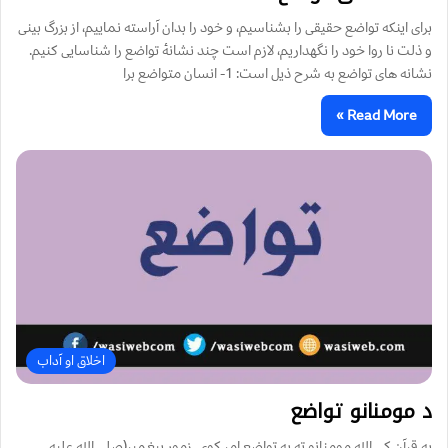
برای اينکه تواضع حقیقی را بشناسيم، و خود را بدان آراسته نماييم، از بزرگ بینی
و ذلت نا روا خود را نگهداريم، لازم است چند نشانۀ تواضع را شناسایی کنیم.
نشانه های تواضع به شرح ذیل است: 1- انسان متواضع برا
Read More »
اخلاق او آداب
د مومنانو تواضع
په قرآن کې الله مومنانو ته په تواضع امر کوي. زموږ پيغمبر(صلی الله عليه