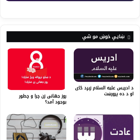
ښايي خوښ مو شي
د ادريس علیه السلام زېږد ځاى
او د ده پرورښت
روز جهانی زن چرا و چطور
بوجود آمد؟