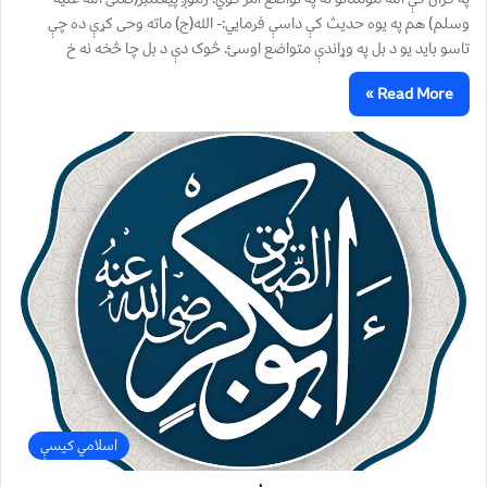
وسلم) هم په يوه حديث کې داسې فرمايي:- الله(ج) ماته وحی کړې ده چې
تاسو بايد يو د بل په وړاندې متواضع اوسئ. څوک دې د بل چا څخه نه خ
Read More »
اسلامي کیسې