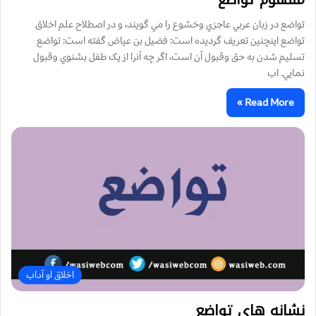
تواضع در زبان عربي عاجزي وخشوع را مي گويند، و در اصطلاح علم اخلاق
تواضع اینچنین تعریف گردیده است: فضيل بن عياض گفته است: تواضع
تسليم شدن به حق وقبول آن است، اگر چه آنرا از يک طفل بشنوي وقبول
نمايي. اب
Read More »
اخلاق او آداب
نشانه های تواضع