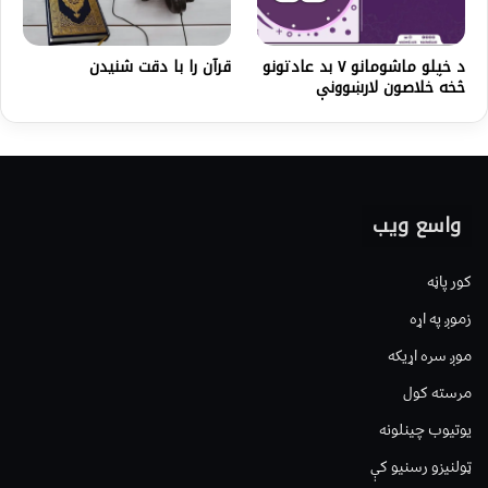
د خپلو ماشومانو ۷ بد عادتونو
قرآن را با دقت شنیدن
څخه خلاصون لارښوونې
واسع ویب
کور پاڼه
زموږ په اړه
موږ سره اړیکه
مرسته کول
یوتیوب چینلونه
ټولنیزو رسنیو کې