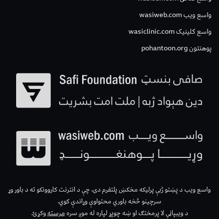
واسع ویب wasiweb.com
واسع کلینیک wasiclinic.com
پوهنتون pohantoon.org
واسع ویب د پښتو ژبې پرلیکه مخکښ پلتفرم دی، چې د انترنت کاروونکو ته د باور وړ
سرچینو څخه باوري محتواوې وړاندې کوي.
د ویبپاڼې لا پرمختګ او ښه چوپړ لپاره له موږ سره
مرسته
وکړئ.