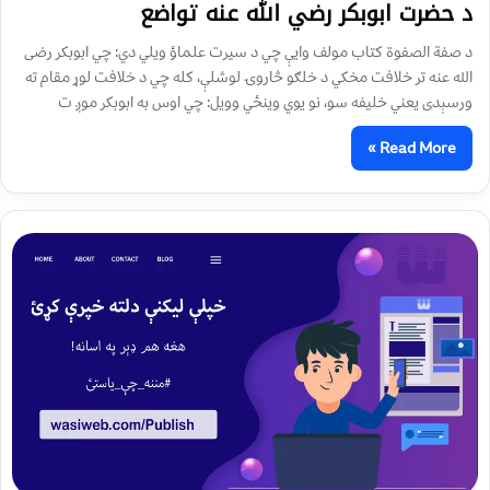
د حضرت ابوبکر رضي الله عنه تواضع
د صفة الصفوة کتاب مولف وایې چي د سیرت علماؤ ویلي دي: چي ابوبکر رضی
الله عنه تر خلافت مخکي د خلګو څاروۍ لوشلې، کله چي د خلافت لوړ مقام ته
ورسېدی یعني خلیفه سو، نو یوي وینځي وویل: چي اوس به ابوبکر موږ ت
Read More »