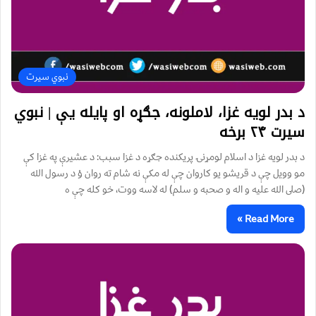
نبوي سیرت
د بدر لويه غزا، لاملونه، جګړه او پایله یې | نبوي
سیرت ۲۴ برخه
د بدر لويه غزا د اسلام لومړنۍ پريكنده جګړه د غزا سبب: د عشيرې په غزا كې
مو وويل چې د قريشو يو كاروان چې له مكې نه شام ته روان وْ د رسول الله
(صلى الله عليه و اله و صحبه و سلم) له لاسه ووت، خو كله چې ه
Read More »