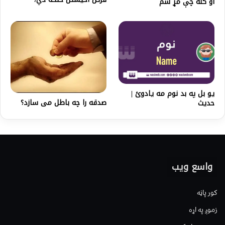
او کله چې مړ شم
یو بل په بد نوم مه یادوئ |
صدقه را چه باطل می سازد؟
حدیث
واسع ویب
کور پاڼه
زموږ په اړه