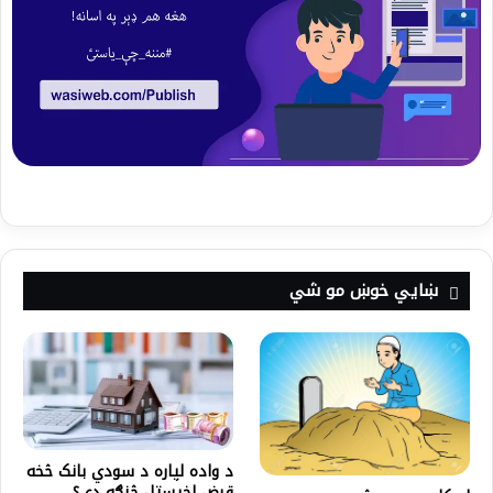
ښايي خوښ مو شي
د واده لپاره د سودي بانک څخه
قرض اخیستل څنګه دي؟