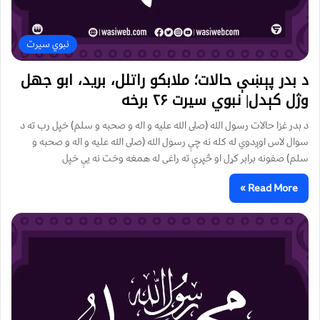
نبوي سیرت
د بدر پېښې حالات؛ ملابکو راتلل، برید، ابو جهل
وژل کېدل| نبوي سیرت ۲۶ برخه
د بدر غزا حالات رسول الله (صلى الله عليه و اله و صحبه و سلم) خپل رب ته د
سوال لاس اوږدوي له كله نه چې رسول الله (صلى الله عليه و اله و صحبه و
سلم) صفونه برابر كړل او څپرې ته راغى له همغه وخت نه يې خپل
Read More »