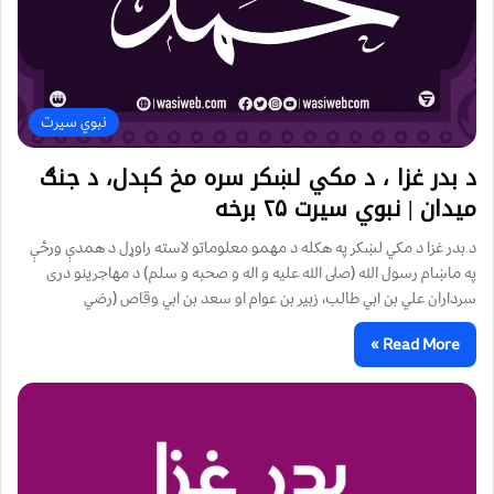
نبوي سیرت
د بدر غزا ، د مکي لښکر سره مخ کېدل، د جنګ
میدان | نبوي سیرت ۲۵ برخه
د بدر غزا د مكي لښكر په هكله د مهمو معلوماتو لاسته راوړل د همدې ورځې
په ماښام رسول الله (صلى الله عليه و اله و صحبه و سلم) د مهاجرينو درى
سرداران علي بن ابي طالب، زبير بن عوام او سعد بن ابي وقاص (رضي
Read More »