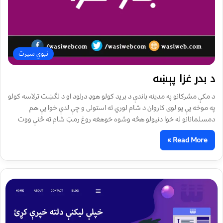
نبوي سیرت
د بدر غزا پېښه
د مکې مشرکانو په مدينه باندې د بريد کولو هوډ درلود او د لگښت ترلاسه کولو
په موخه يې يو لوی کاروان د شام لوري ته استولی و چې لدې خوا يې هم
دمسلمانانو له خوا دنیولو هڅه وشوه خوهغه روغ رمټ شام ته ځنې ووت
Read More »