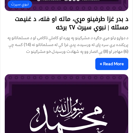
نبوي سیرت
د بدر غزا طرفینو مړي، ماته او فته، د غنیمت
مسئله | نبوي سیرت ۲۷ برخه
د دواړو ډلو مړي جګړه د مشركينو په پوره او كاملې ناكامۍ او د مسلمانانو په
پريكنده بري سره پاى ته ورسيده. پدې غزا كې له مسلمانانو نه (14) كسه چې
(6) مهاجر او (8) يې انصار وو په شهادت ورسيدل.خو مشركينو ت
Read More »