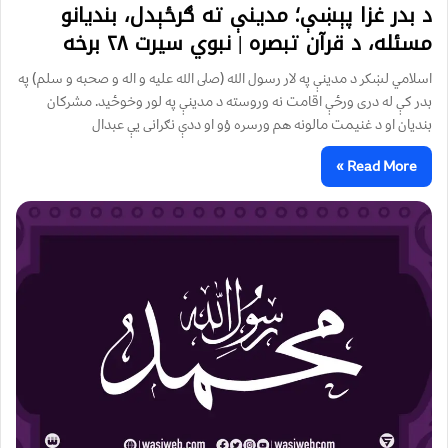
د بدر غزا پېښې؛ مدینې ته ګرځېدل، بندیانو
مسئله، د قرآن تبصره | نبوي سیرت ۲۸ برخه
اسلامي لښكر د مدينې په لار رسول الله (صلى الله عليه و اله و صحبه و سلم) په
بدر كې له درى ورځې اقامت نه وروسته د مدينې په لور وخوځيد. مشركان
بنديان او د غنيمت مالونه هم ورسره وْو او ددې نګرانى يې عبدال
Read More »