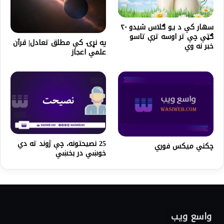
سهار کې د یو ګلاس شیدو ۲۰
ګټې چې تر اوسه ترې تاسو
په نړۍ کې مطلق تعادل| قرآن
خبر نه وي
علمي اعجاز
25 نصیحتونه، چې ژوند ته دي
چکني میکس فوري
خوښي در بخښي
واسع ویب