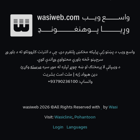
واسع ویب د پښتو ژبې پرلیکه مخکښ پلتفرم دی، چې د انترنت کاروونکو ته د باور وړ
سرچینو څخه باوري محتواوې وړاندې کوي.
د ویبپاڼې لا پرمختګ او ښه چوپړ لپاره له موږ سره
مرسته
وکړئ.
دین هېواد ژبه | ملت امت بشریت
واتساپ: 93790236100+
wasiweb 2026 ©All Rights Reserved with
by
Wasi
Visit:
Wasiclinic
,
Pohantoon
Login
Languages