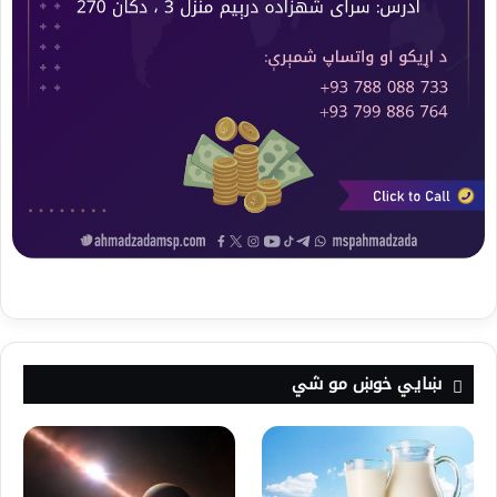
ښايي خوښ مو شي