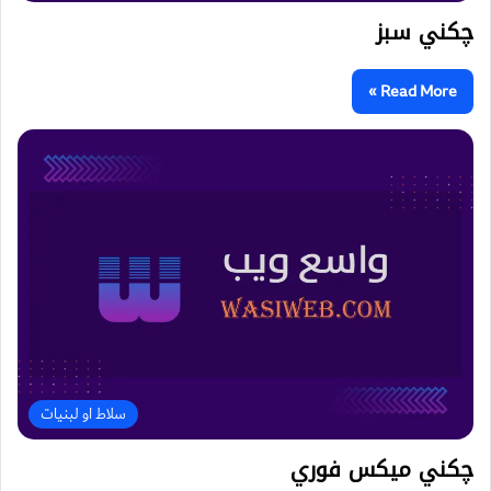
چکني سبز
Read More »
سلاط او لبنیات
چکني میکس فوري