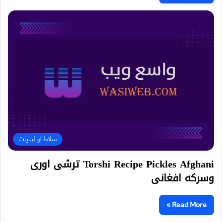
سلاط او لبنیات
Torshi Recipe Pickles Afghani ترشى اورى
وسركه افغانى
Read More »