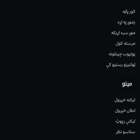
کور پاڼه
زموږ په اړه
موږ سره اړیکه
مرسته کول
یوتیوب چینلونه
ټولنیزو رسنیو کې
مینو
لیکنه خپرول
اعلان خپرول
لیکنې رپوټ
ستاسو نظر