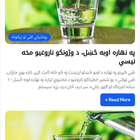
روغتیايي ګټې او زیانونه
په نهاره اوبه څښل، د وژونکو ناروغيو مخه
نیسي
طبي څیړنو په نهاره د اوبو څښلو ارزښت په څو ځله ثابت کړی. تازه یوې جاپانۍ
طبي ټولنې د یو شمېر خطرناکو ناروغیو د مخنيوي لپاره په نهاره اوبه څښل ۱۰۰
سلنه اغېزناک او ګټور بللي.د سر درد، ځان درد، زړه سیستم
Read More »