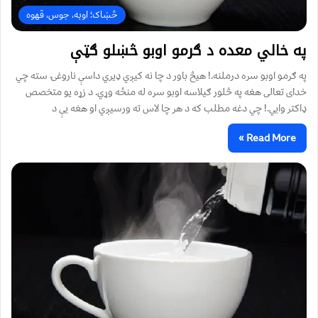
څښاک؛ اوبه، جوس، قهوه
په خالي معده د ګرمو اوبو څښلو ګټې
په ګرمو اوبو سره درملنه.! هیڅ باور د چا نه کیږي ډيري داسې ناروغۍ سته چي
خدای تعالی هغه په څلور ګیلاسه اوبو سره له منځه وړي. د زړه یو متخصص
ډاکتر وايي.! چي دغه مطلب که د هر چا لاس ته ورسیږي او هغه يې د
Read More »