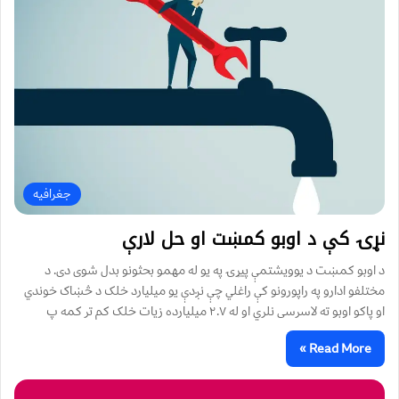
جغرافیه
نړۍ کې د اوبو کمښت او حل لارې
د اوبو کمښت د یوویشتمې پیړۍ په یو له مهمو بحثونو بدل شوی دی. د
مختلفو ادارو په راپورونو کې راغلي چې نږدې یو میلیارد خلک د څښاک خوندي
او پاکو اوبو ته لاسرسی نلري او له ۲.۷ میلیارده زیات خلک کم تر کمه پ
Read More »