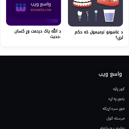
د الله پاک درحمت وړ کسان
د غاښونو ترمیمول څه حکم
-حدیث
لري؟
واسع ویب
کور پاڼه
زموږ په اړه
موږ سره اړیکه
مرسته کول
یوتیوب چینلونه