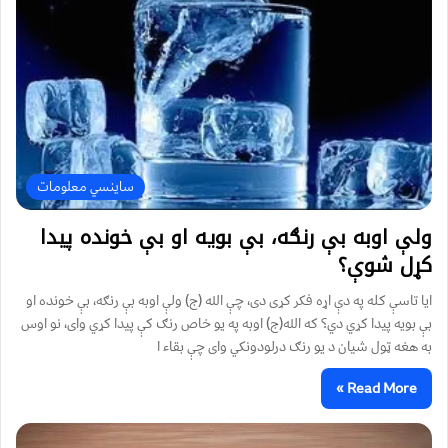
ساینسي معلومات
ولې اوبه بې رنګه، بې بویه او بې خونده پيدا
کړل شوې؟
ایا تاسې کله په دې اړه فکر کړی دی، چې الله (ج) ولې اوبه بې رنګه، بې خونده او
بې بويه پيدا کړي دي؟ که الله(ج) اوبه په یو خاص رنګ کې پيدا کړي وای، نو اوس
به هغه ټول شیان د یو رنګ درلودونکي وای چې بقاء ا
Read More »