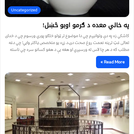
Uncategorized
په خالي معده د ګرمو اوبو څښل!
کاشکي زه په دې وتوانيږم چي دا موضوع تر ټولو خلګو پوري ورسوم چي د خدای
تعالی غټ ترینه نعمت روغ صحت دی.د زړه یو متخصص ډاکتر وايي؛ چي دغه
مطلب که د هر چا لاس ته ورسیږي او هغه يې د هغو کسانو سره چي ناسته
Read More »