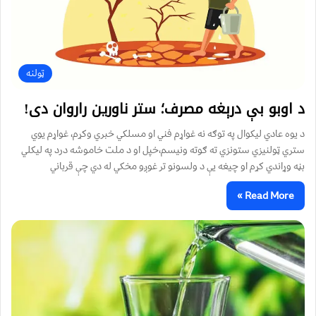
ټولنه
د اوبو بې درېغه مصرف؛ ستر ناورین راروان دی!
د یوه عادي لیکوال په توګه نه غواړم فني او مسلکي خبري وکړم، غواړم یوي
ستري ټولنيزي ستونزي ته ګوته ونیسم،خپل او د ملت خاموشه درد په لیکلي
بڼه وړاندي کړم او چیغه یې د ولسونو تر غوږو مخکي له دي چې قرباني
Read More »