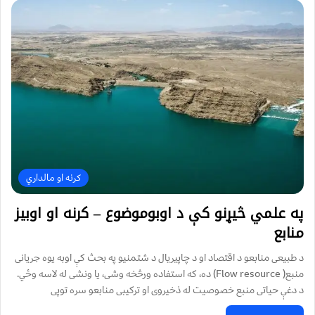
کرنه او مالداري
په علمي څیړنو کې د اوبوموضوع – کرنه او اوبیز
منابع
د طبیعی منابعو د اقتصاد او د چاپیریال د شتمنیو په بحث کې اوبه یوه جریانی
منبع( Flow resource) ده، که استفاده ورڅخه وشی، یا ونشی له لاسه وځي.
د دغې حیاتی منبع خصوصیت له ذخیروی او ترکیبی منابعو سره توپی