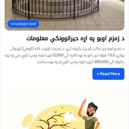
Uncategorized
د زمزم اوبو په اړه حیرانوونکې معلومات
د زمزم اوبه ډېر جالب او پټ رازونه لري. د زمزم د اوبو د څاه (کوهي) ژوروالی
یوازې 10.6 فوټه دی، خو په یوه ثانیه کې 8,000 ليټره اوبه پمپ کوي، چې په یوه
دقیقه کې 480،000 ليټره اوبه پمپ کوي او په یوه ساعت
Read More »