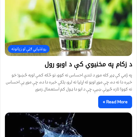
روغتیايي ګټې او زیانونه
د زکام په مخنیوي کې د اوبو رول
په ژمي کې ډیر کله موږ د تندې احساس نه کوو، نو ځکه کمې اوبه څښو؛ خو
خبره دا نه ده، چې موږ اوبو ته اړتیا نه لرو، بلکې خبره دا ده، چې موږ يې احساس
نه کوو! تازه څیړنې ښيې، چې د ابو دا ډول کم استعمال زموږ
Read More »