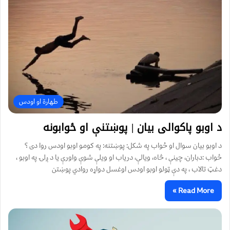
طهارة او اودس
د اوبو پاکوالی بیان | پوښتنې او ځوابونه
د اوبو بیان سوال او ځواب په شکل: پوښتنه: په كومو اوبو اودس روا دى ؟
ځواب :دباران، چينې ، څاه، ويالې، درياب او ويلې شوې واورې يا د ږلۍ په اوبو ،
دغټ تالاب ، په دې ټولو اوبو اودس اوغسل دواړه روادي پوښتن
Read More »