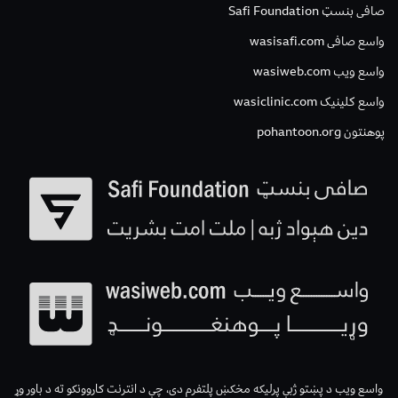
صافی بنسټ Safi Foundation
واسع صافی wasisafi.com
واسع ویب wasiweb.com
واسع کلینیک wasiclinic.com
پوهنتون pohantoon.org
واسع ویب د پښتو ژبې پرلیکه مخکښ پلتفرم دی، چې د انترنت کاروونکو ته د باور وړ