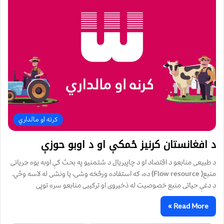
کرنه او مالداري
د افغانستان کرنیز ځمکې او د اوبو حوزې
د طبیعی منابعو د اقتصاد او د چاپیریال د شتمنیو په بحث کې اوبه یوه جریانی
منبع( Flow resource) ده، که استفاده ورڅخه وشی، یا ونشی له لاسه وځي.
د دغې حیاتی منبع خصوصیت له ذخیروی او ترکیبی منابعو سره توپی
Read More »