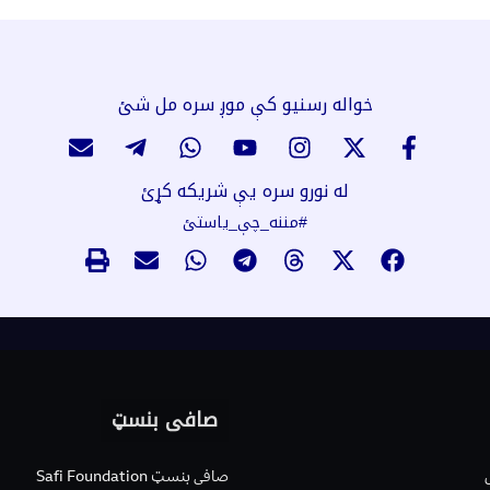
خواله رسنیو کې موږ سره مل شئ
له نورو سره یې شریکه کړئ
#مننه_چې_یاستئ
صافی بنسټ
صافی بنسټ Safi Foundation