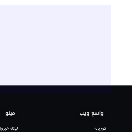
واسع ویب
مینو
کور پاڼه
لیکنه خپرول