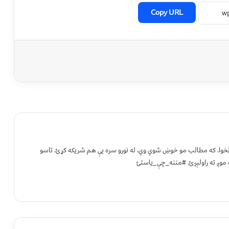
Copy URL
 لخوا. که مطالب مو خوښ شوي وي، له نورو سره یې هم شریکه کړئ. تاسو
 موږ ته راولېږئ. #مننه_چې_یاستئ