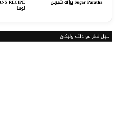
Sugar Paratha پراته شیرین
لوبیا
خپل نظر مو دلته ولیکئ