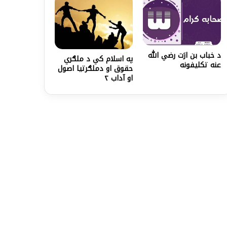
د خباب بن ارَت رضي الله
په اسلام کي د ملګري
عنه تکليفونه
حقوق او دملګرتیا اصول
او آداب ۲