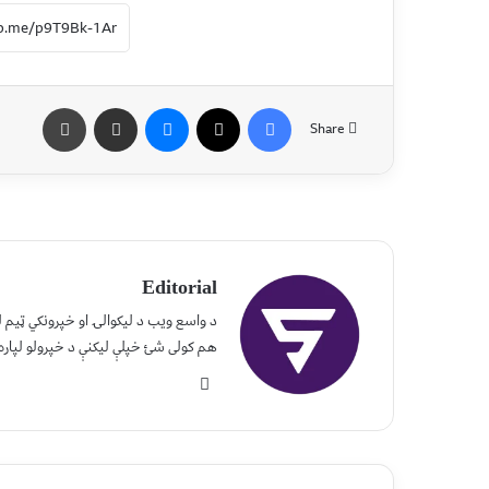
Share
Editorial
د واسع ویب د لیکوالۍ او خپرونکي ټیم
هم کولی شئ خپلې لیکنې د خپرولو لپاره