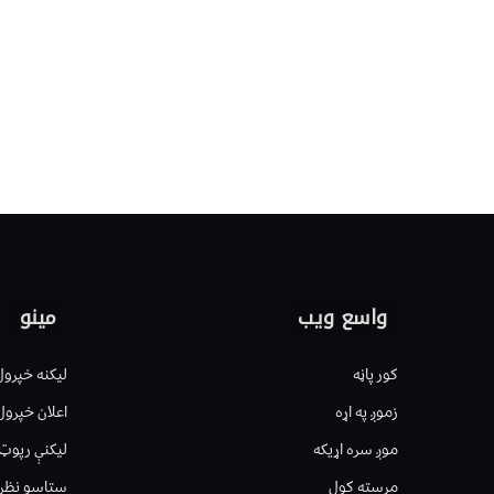
واسع ویب
مینو
کور پاڼه
لیکنه خپرول
زموږ په اړه
اعلان خپرول
موږ سره اړیکه
لیکنې رپوټ
مرسته کول
ستاسو نظر