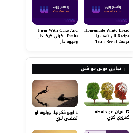
Firni With Cake And
Homemade White Bread
Recipe نان تست يا
Fruits ، فرنی کیک دار
توست Toast Bread
و‌میوه دار
ښايي خوښ مو شي
۱۲ شیان مو حافظه
د اوبو ککړتیا، ډولونه او
کمزورې کوي !
تصفیې لارې