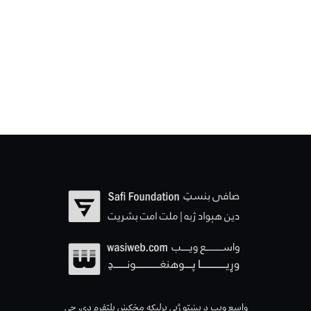
واسع ویب د پښتو ژبې پرلیکه مخکښ پلتفرم دی، چې