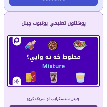
پوهنتون تعلیمي یوتیوب چینل
چینل سبسکرایب او شریک کړئ