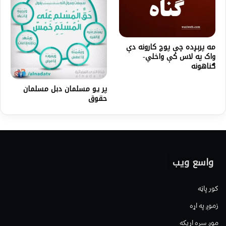
مه پرېږده چې پوچ کارونه دې
واک په لاس کې واخلي-
ګناهونه
پر يو مسلمان دبل مسلمان
حقوق
واسع ویب
کور پاڼه
زموږ په اړه
موږ سره اړیکه