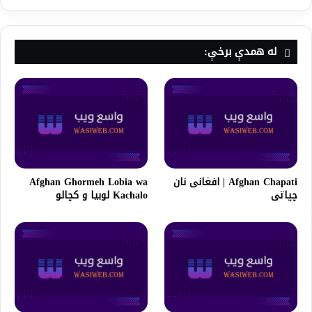
له همدې برخې:
Afghan Chapati | افغانی نان
Afghan Ghormeh Lobia wa
چپاتی
Kachalo لوبیا و کچالو