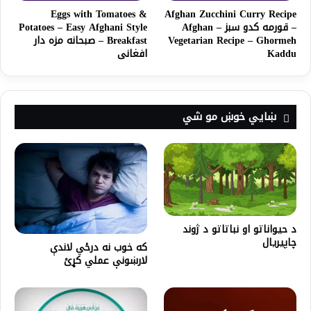
Eggs with Tomatoes &
Afghan Zucchini Curry Recipe
– قورمه کدو سبز – Afghan
Potatoes – Easy Afghani Style
Vegetarian Recipe – Ghormeh
Breakfast – صبحانه مزه دار
Kaddu
افغانی
ښايي خوښ مو شي
د حيواناتو او نباتاتو د ژوند
چاپیریال
که خوب نه درځي لاندې
لارښونې عملي کړئ