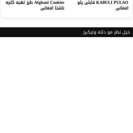
KABULI PULAO قابلى پلو
Afghani Cookies طرز تهیه کلچه
افغانى
ناشتا افغانی
خپل نظر مو دلته ولیکئ