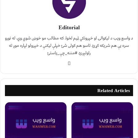
Editorial
د واسع ویب د لیکوالۍ او خپرونکي ټیم لخوا. که مطالب مو خوښ شوي وي، له نورو
سره یې هم شریکه کړئ. تاسو هم کولی شئ خپلې لیکنې د خپرولو لپاره موږ ته
راولېږئ. #مننه_چې_یاستئ
Related Articles