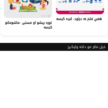
هغې قلم نه درلود- لنډه کیسه
توره پیشو او مستی -ماشومانو
کیسه
خپل نظر مو دلته ولیکئ