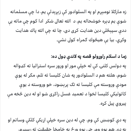
زه مارګلا نومېږم او په السلوادور كې زېږېدلې يم، دا چې مسلمانه
شوې يم ډېره خوشحاله يم، د الله تعالى شكر ادا كوم چې ماته يې
ددې سپېڅلي دين هدايت كړى دى، چا ته چې الله پاك هدايت
وكړي، بيا يې هيڅوك ګمراه كولى نشي.
زما د اسلام راوړولو قصه په لاندې ډول ده:
په دولس كلنۍ كې له خپلې مور او ورور سره استراليا ته كډواله
شوم، هلته هم د السلوادور په شان كليسا ته تلم، مګر له يوې
مودې وروسته مې كليسا ته تګ پرېښود، خو وروسته د يوې
كاتوليكي كليسا لخوا د تعميد غسل راكړى شو او له دين څخه مې
پيروي پيل كړه.
په دې كوښښ كې وم، چې له دين سره خپلې اړيكې كلكې وساتم او
په دې هم پوه وم، چې يوه ورځ به خامخا حقيقت ته رسېږم،