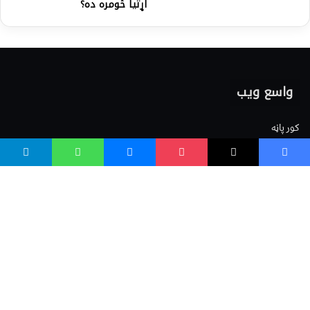
اړتیا څومره ده؟
واسع ویب
کور پاڼه
زموږ په اړه
موږ سره اړیکه
مرسته کول
یوتیوب چینلونه
ټولنیزو رسنیو کې
مینو