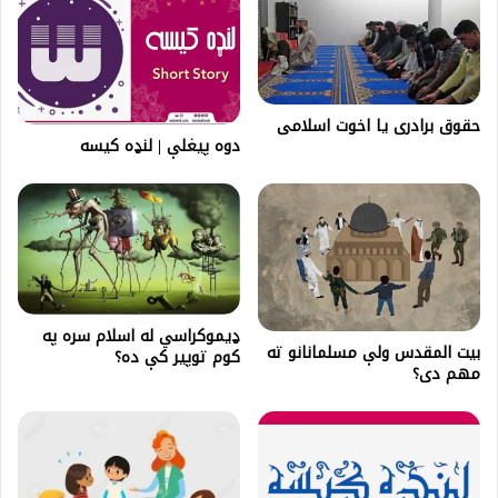
حقوق برادری يا اخوت اسلامی
دوه پیغلې | لنډه کیسه
ډیموکراسي له اسلام سره په
بیت المقدس ولې مسلمانانو ته
کوم توپیر کې ده؟
مهم دی؟