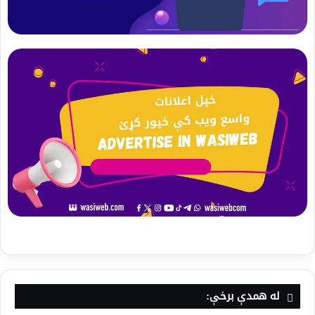
له همدې برخې: