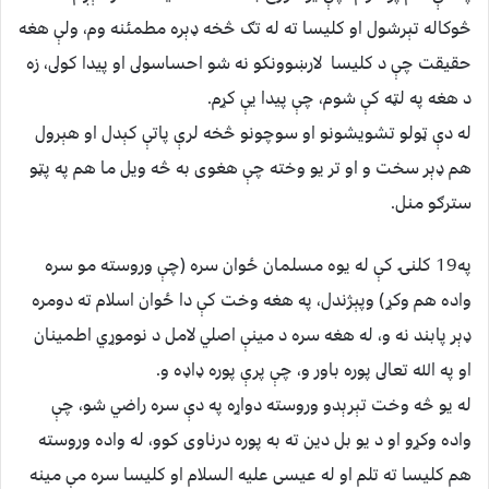
څوكاله تېرشول او كليسا ته له تګ څخه ډېره مطمئنه وم، ولې هغه
حقيقت چې د كليسا لارښوونكو نه شو احساسولى او پيدا كولى، زه
د هغه په لټه كې شوم، چې پيدا يې كړم.
له دې ټولو تشويشونو او سوچونو څخه لرې پاتې كېدل او هېرول
هم ډېر سخت و او تر يو وخته چې هغوى به څه ويل ما هم په پټو
سترګو منل.
په19 كلنۍ كې له يوه مسلمان ځوان سره (چې وروسته مو سره
واده هم وكړ) وپېژندل، په هغه وخت كې دا ځوان اسلام ته دومره
ډېر پابند نه و، له هغه سره د مينې اصلي لامل د نوموړي اطمينان
او په الله تعالى پوره باور و، چې پرې پوره ډاډه و.
له يو څه وخت تېرېدو وروسته دواړه په دې سره راضي شو، چې
واده وكړو او د يو بل دين ته به پوره درناوى كوو، له واده وروسته
هم كليسا ته تلم او له عيسى عليه السلام او كليسا سره مې مينه