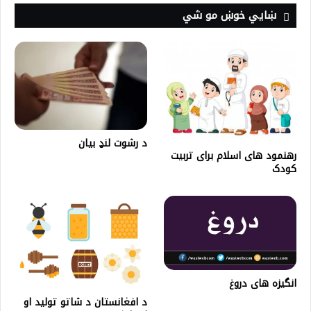
ښايي خوښ مو شي
د رشوت لنډ بيان
رهنمود های اسلام برای تربیت
کودک
انگیزه های دروغ
د افغانستان د شاتو تولید او