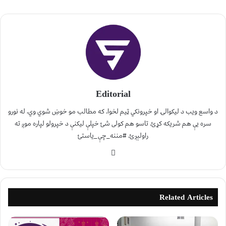
Editorial
د واسع ویب د لیکوالۍ او خپرونکي ټیم لخوا. که مطالب مو خوښ شوي وي، له نورو
سره یې هم شریکه کړئ. تاسو هم کولی شئ خپلې لیکنې د خپرولو لپاره موږ ته
راولېږئ. #مننه_چې_یاستئ
Related Articles