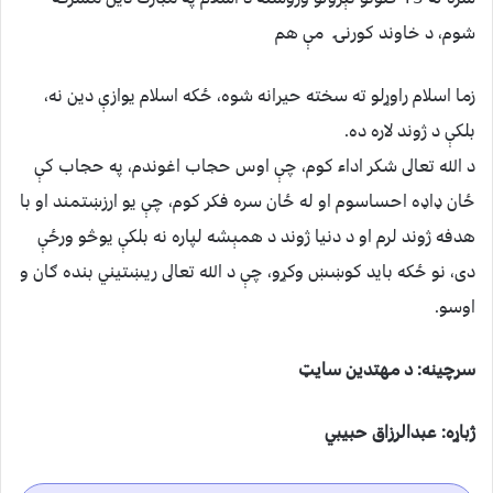
شوم، د خاوند كورنۍ مې هم
زما اسلام راوړلو ته سخته حيرانه شوه، ځكه اسلام يوازې دين نه،
بلكې د ژوند لاره ده.
د الله تعالى شكر اداء كوم، چې اوس حجاب اغوندم، په حجاب كې
ځان ډاډه احساسوم او له ځان سره فكر كوم، چې يو ارزښتمند او با
هدفه ژوند لرم او د دنيا ژوند د همېشه لپاره نه بلكې يوڅو ورځې
دى، نو ځكه بايد كوښښ وكړو، چې د الله تعالى ريښتيني بنده ګان و
اوسو.
سرچينه: د مهتدين سايټ
ژباړه: عبدالرزاق حبيبي