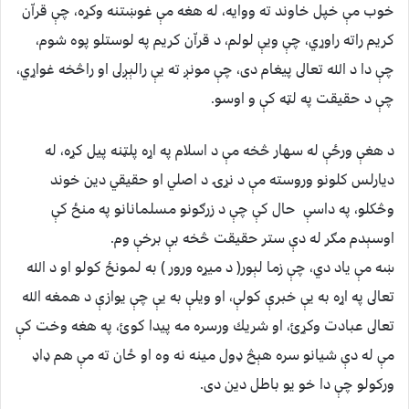
خوب مې خپل خاوند ته ووايه، له هغه مې غوښتنه وكړه، چې قراّن
كريم راته راوړي، چې ويې لولم، د قراّن كريم په لوستلو پوه شوم،
چې دا د الله تعالى پيغام دى، چې مونږ ته يې رالېږلى او راڅخه غواړي،
چې د حقيقت په لټه كې و اوسو.
د هغې ورځې له سهار څخه مې د اسلام په اړه پلټنه پيل كړه، له
ديارلس كلونو وروسته مې د نړۍ د اصلي او حقيقي دين خوند
وڅكلو، په داسې حال كې چې د زرګونو مسلمانانو په منځ كې
اوسېدم مګر له دې ستر حقيقت څخه بې برخې وم.
ښه مې ياد دي، چې زما لېور( د ميړه ورور ) به لمونځ كولو او د الله
تعالى په اړه به يې خبرې كولې، او ويلې به يې چې يوازې د همغه الله
تعالى عبادت وكړئ، او شريك ورسره مه پيدا كوئ، په هغه وخت كې
مې له دې شيانو سره هېڅ ډول مينه نه وه او ځان ته مې هم ډاډ
وركولو چې دا خو يو باطل دين دى.