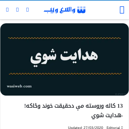
13 كاله وروسته مې دحقيقت خوند وڅاكه!
-هدایت شوي
Updated: 27/03/2020
Editorial