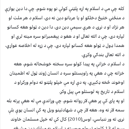
كله چې مې د اسلام په اړه پلټنې كولې نو پوه شوم، چې دا دين يوازې
د منځني ختيځ دخلكو او يا عربانو دين نه دى، اسلام د هر ملت او
هر نژاد او د نړۍ د هرې سيمې دين دى، دا دين د ټولو هغه كسانو
لپاره دى، چې د الله تعالى او د هغو د پېغمبرانو سره مينه لري او
همدا ډول د ټولو هغه كسانو لپاره دى، چې د زړه له اخلاصه غواړي،
د الله تعالى بندګي وكړي.
د اسلام د خزانې په پيدا كولو سره سخته خوشحاله شوم، هغه
خزانه چې د هغې په راوېستلو سره د انسان ژوند ټول له اطمينان
اوخوند څخه ډكېږي، په دې اړه مې خپلو پلټنو ته دوام وركړاو د
اسلام د تاريخ په لوستلو مې پيل وكړ.
او په پاى كې پر هغې لار روانه شوم، چې وړاندې مې له هغې پرته بله
سمه لار نه وه، هغه لار چې د شهادتينو ويل په كې انسان يوې بلې
نړۍ ته ور ننباسي، اوس(2010) كال كې له خپل مسلمان خاوند
سره له 13 كلونو تېرولو وروسته د اسلام په مبارك دين مشرفه