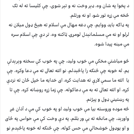
د پخوا په شان وه، ډېر وخت نه و تېر شوى، چې كليسا ته له تګ
څخه مې زړه تور شو، او نه ورتلم.
په ډاګه بايد ووايم، چې دغه مهال مې اسلام ته هېڅ ډول ميلان نه
لرلو او نه مې مسلمانېدل لومړۍ ټاكنه وه، تر دې چې اسلام سره
مې مينه پيدا شوه.
څو مياشتې مخكې مې خوب وليد، چې په خوب كې سخته وېرېدلې
يم، له خوبه چې څنګه را پاڅېدلم، نو الله تعالى ته مې دعا وكړه، چې
يا الله ما سمې لارې ته هدايت كړه، اى خدايه ما خپل ځان ته نزدې
كړه، او الله تعالى ته به مې دعاكوله، چې زما زړه روښانه كړه، چې تا
په رښتيني ډول و پېژنم.
څه موده وروسته بيا مې خوب وليد او په خوب كې مې د اّذان غږ
واورېد، چې مانځه ته يې ور بللم، په دې وخت كې مې حواس په ځاى
و او يوډول خوشحالي مې حس كوله، چې څنګه له خوبه پاڅېدم نو