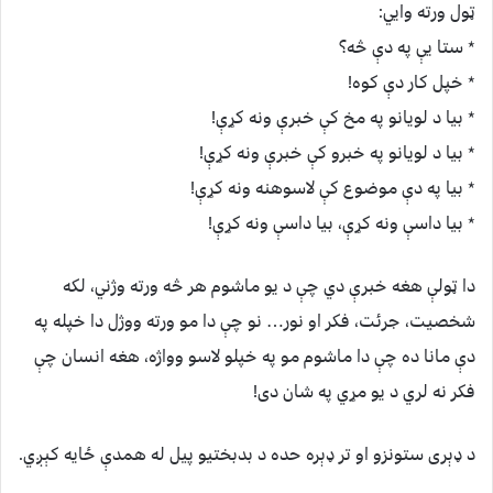
ټول ورته وايي:
٭ ستا يې په دې څه؟
٭ خپل کار دې کوه!
٭ بيا د لويانو په مخ کې خبرې ونه کړې!
٭ بيا د لويانو په خبرو کې خبرې ونه کړې!
٭ بيا په دې موضوع کې لاسوهنه ونه کړې!
٭ بيا داسې ونه کړې، بيا داسې ونه کړې!
دا ټولې هغه خبرې دي چې د يو ماشوم هر څه ورته وژني، لکه
شخصيت، جرئت، فکر او نور… نو چې دا مو ورته ووژل دا خپله په
دې مانا ده چې دا ماشوم مو په خپلو لاسو وواژه، هغه انسان چې
فکر نه لري د يو مړي په شان دی!
د ډېری ستونزو او تر ډېره حده د بدبختيو پيل له همدې ځايه کېږي.