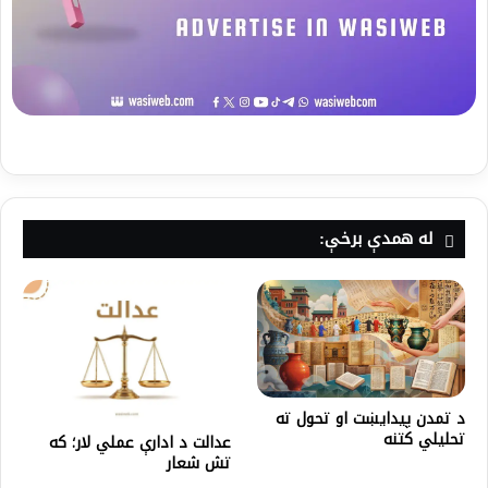
له همدې برخې:
د تمدن پیدایښت او تحول ته
تحلیلي کتنه
عدالت د ادارې عملي لار؛ که
تش شعار