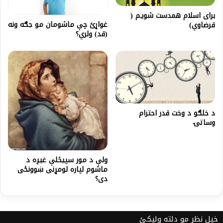
براى اسلام همدست شويم (
غواړئ چې ماشومان مو جګه ونه
قرضاوي)
(قد) ولري؟
د خلګو د وخت قدر احترام
وساتۍ
ولې د مور سپیڅلې غیږه د
ماشوم لپاره لومړنی ښوونځی
دی؟
خپل نظر مو دلته ولیکئ