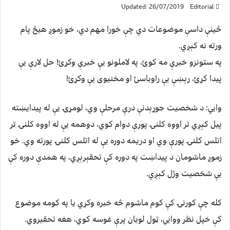
Updated: 26/07/2019
Editorial
ځینې داسې موضوعات دي چې خورا مهم دي، خو زموږ هيڅ پام
ورته نه کېږي.
په ستونزو خبرې مه کوئ، په لاملونو يې خبرې وکړئ! حل لارې يې
پيدا کړئ، رېښې يې راوباسئ او مخنيوی يې وکړئ!
وايي: د شخصيت جوړېدنې درې مرحلې وي، لومړۍ يې له پيدايښته
پيل کېږي تر اووه کلنۍ پورې دوام کوي، دوهمه يې له اووه کلنۍ تر
اتلس کلنۍ پورې وي او دريمه دوره يې له اتلس کلنۍ پورته وي. خو
زموږ ماشومان د پيداښت په دوره کې تحقېرېږي، په همدې دوره کې
يې شخصيت وژل کېږي.
کله چې کورنۍ کې کوم ماشوم څه خبره وکړي يا په کومه موضوع
کې خپل نظر ووايي، ټول لويان پرې غوسه کوي، هغه تحقيروي.