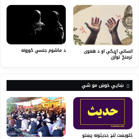
د ماشوم جنسي ځورونه
انساني اړیکې او د هغوی
ترمنځ توازن
ښايي خوښ مو شي
څلوېښت لنډ حديثونه پښتو