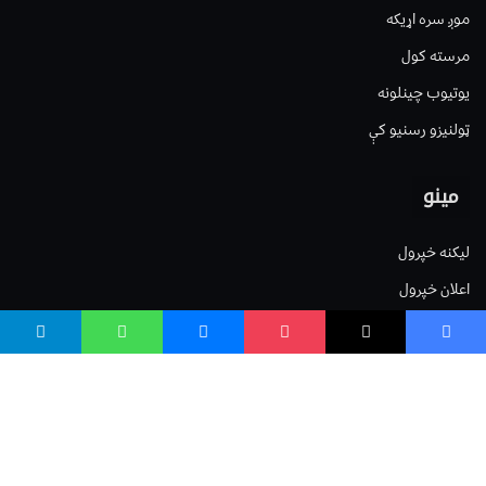
موږ سره اړیکه
مرسته کول
یوتیوب چینلونه
ټولنیزو رسنیو کې
مینو
لیکنه خپرول
اعلان خپرول
لیکنې رپوټ
ستاسو نظر
Terms of Service
Privacy Policy
Cookies Policy