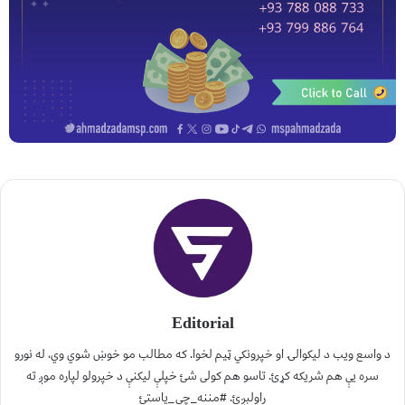
Editorial
د واسع ویب د لیکوالۍ او خپرونکي ټیم لخوا. که مطالب مو خوښ شوي وي، له نورو
سره یې هم شریکه کړئ. تاسو هم کولی شئ خپلې لیکنې د خپرولو لپاره موږ ته
راولېږئ. #مننه_چې_یاستئ