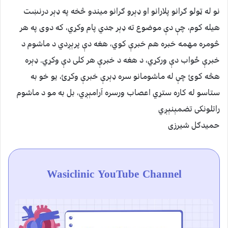
نو له ټولو ګرانو پلارانو او ډېرو ګرانو ميندو څخه په ډېر درنښت
هيله کوم، چې دې موضوع ته ډېر جدي پام وکړي، که دوی په هر
څومره مهمه خبره هم خبرې کوي، هغه دې پرېږدي د ماشوم د
خبرې ځواب دې ورکړي، د هغه د خبرې هر کلی دې وکړي. ډېره
هڅه کوئ چې له ماشومانو سره ډېرې خبرې وکړئ، يو خو به
ستاسو له کاره ستړي اعصاب ورسره آرامېږي، بل به مو د ماشوم
راتلونکی تضمېنېږي
حميدګل شيرزی
Wasiclinic YouTube Channel