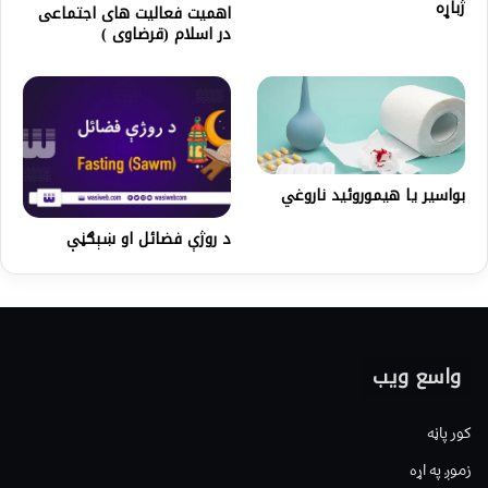
ژباړه
اهمیت فعالیت های اجتماعی
در اسلام (قرضاوی )
بواسير يا هيموروئید ناروغي
د روژې فضائل او ښېګڼې
واسع ویب
کور پاڼه
زموږ په اړه