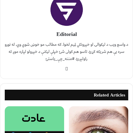
Editorial
د واسع ویب د لیکوالۍ او خپرونکي ټیم لخوا. که مطالب مو خوښ شوي وي، له نورو
سره یې هم شریکه کړئ. تاسو هم کولی شئ خپلې لیکنې د خپرولو لپاره موږ ته
راولېږئ. #مننه_چې_یاستئ
Related Articles