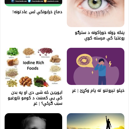
دماغ خرابونکي لس عادتونه!
پنځه ډوله خوراکونه د سترګو
روغتيا کې مرسته کوي
خپلو تېروتنو ته پام وکړئ | غږ
ایوډين څه شی دی او په بدن
کې یې کمښت د کومو ناروغیو
سبب ګرځې؟ | غږ