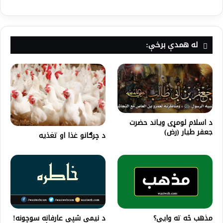
له همدې برخې:
د اسلام لومړی وياند حضرت
جعفر طیار (رض)
د چرګانو غذا او تغذیه
مذهب څه ته وايي؟
د نیمې شپې عارفانه سوچونه!