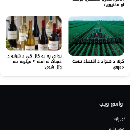
او مخنیوی)
يوازې په یو کال کې د شرابو د
کرنه د هيواد د اقتصاد بنسټ
څښاک له امله ۳ میلونه تنه
جوړوي
وژل شوي
واسع ویب
کور پاڼه
زموږ په اړه