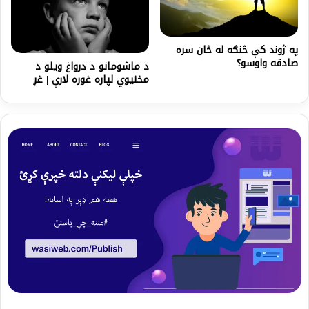
په ژوند کې څنګه له ځان سره
صادقه واوسو؟
د ماشومانو د درواغ ویلو د
مخنیوي لپاره غوره لارې | غږ