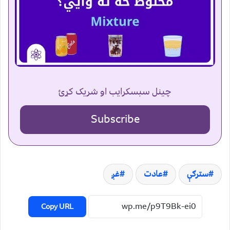
چینل سبسکرایب او شریک کړئ
Subscribe
سترګې
عادت
غږ
Copy URL