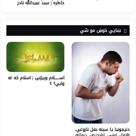
خاطره | سید عبیدالله نادر
ښايي خوښ مو شي
اســــــــلام وپيژنۍ | اسلام څه ته
وايي؟ ۲
دنیمونیا یا سینه بغل ناروغي،
(لامل، نښي، تشخیص، درملنه