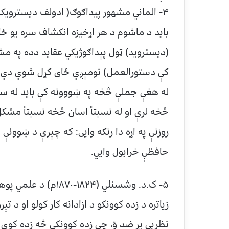
باید د ماشوم د هر اړخیزه انکشاف سره یو ځا
(دیستروید) ټول پېداګوژیکي عقاید دده په مشه
کې دستورالعمل) نومېږي ځای کړل شوي دي. پ
له هغې جملې څخه په ښووونه کې باید له س
څخه لرې او له نسبتاً اسان څخه نسبتاً مشک
روزنې په اړه دا رنګه وایی: که چېرې د ښوونې 
حافظې خرابول وایي.
۵- ک.د. وشسنلي (۸۲۴
زیاتره د زده کوونکو د ازادانه کار کولو او د 
نظریي پر ضد ؤ، چې زده کوونکي څه زده کوي ب