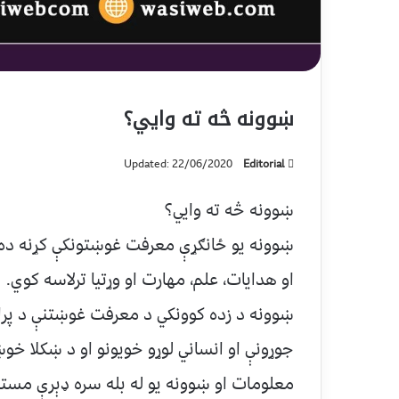
ښوونه څه ته وایي؟
Updated: 22/06/2020
Editorial
ښوونه څه ته وایي؟
ښوونه یو ځانګړې معرفت غوښتونکې کړنه ده، 
او هدایات، علم، مهارت او وړتیا ترلاسه کوي.
ښوونه د زده کوونکي د معرفت غوښتنې د پرا
جوړونې او انساني لوړو خویونو او د ښکلا 
معلومات او ښوونه یو له بله سره ډېرې مستق