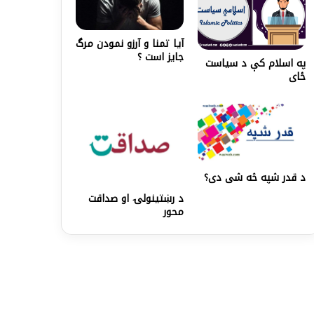
آيا تمنا و آرزو نمودن مرگ
جايز است ؟
په اسلام کې د سياست
ځای
د قدر شپه څه شی دی؟
د رښتينولۍ او صداقت
محور