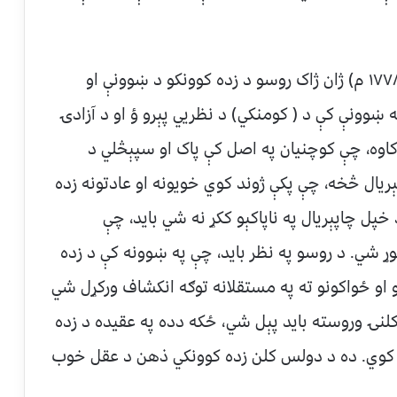
۲- فرانسوي فیلسوف(ژان ژاک روسو) ( ۱۷۱۲-۱۷۷۸ م) ژان ژاک روسو د زده کوونکو د ښوونې او
ه ښوونې کې د ( کومنکي) د نظريي پېرو ؤ او د آزادۍ
کاوه، چې کوچنیان په اصل کې پاک او سپېڅلي د
ریال څخه، چې پکې ژوند کوي خویونه او عادتونه زده
خپل چاپېریال په ناپاکېو ککړ نه شي باید، چې
ړ شي. د روسو په نظر باید، چې په ښوونه کې د زده
نو او ځواکونو ته په مستقلانه توګه انکشاف ورکړل شي
لنۍ وروسته باید پېل شي، ځکه دده په عقیده د زده
 کوي. ده د دولس کلن زده کوونکي ذهن د عقل خوب