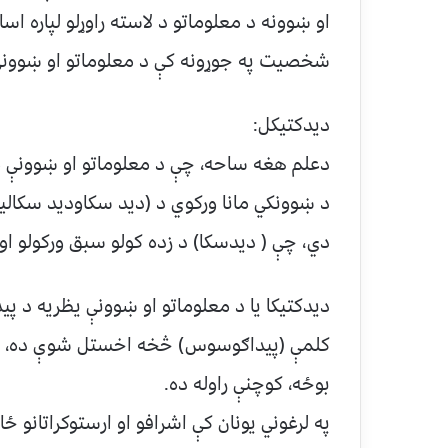
او ښوونه د معلوماتو د لاسته راوړلو لپاره اس
شخصیت په جوړونه کې د معلوماتو او ښوونې
دیدکتیکل:
دعلم هغه ساحه، چې د معلوماتو او ښوونې م
د ښوونکي مانا ورکوي د (دید سکاودید سکال
دي، چې ( دیدسکا) د زده کولو سبق ورکولو او 
دیدکتیکا یا د معلوماتو او ښوونې یظریه د پی
کلمې (پیداګوسوس) څخه اخستل شوې ده، چې 
بوځه، کوچنې راوله ده.
په لرغوني یونان کې اشرافو او ارستوکراتانو ځ