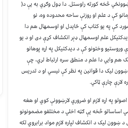
ښوونځي څخه کورته راوستل. دا ډول وګړي به یې د(
مانو کې د علم او روزنې ساحه محدوده وه، نو
رد کې په یو کتاب کې ځایدل او اوسمهال هم دا
یدکتیکل علم اوسمهال ډېر انکشاف کړې دی او د یو
 وروستیو وختونو کې د دیدکتیکل په اړه پوهانو
ک هم وایي دا علم د منطق سره ارتباط لري، چې
ښوون لیک دا قوانین په نظر کې نیسي او د تدریس
ه لارې چارې ټاکي.
لو په اړه لازم او ضروري لارښوونې کوي او هغه
لمي اساساتو څخه یې ګټه اخلي د مختلفو مضمونونو
 ښوون لیک د انکشاف لپاره لازم مواد برابروي لکه