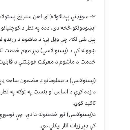
اېښودونکو څخه دی، دده په نظر د کوچنیانو 
پېل شي لکه، چې ویل یې: د ماشوم د زږېدو 
ښوونه کې د (پستو لاسي) ‌ډېر مهم خدمت ته
خدمت د ماشوم د معرفت غوښتنې د قابلیت ا
(پستولاسي) د معلوماتو د مضمون ساحه ‌ډېره
د زده کړې د اساس او بنسټ په توګه په نظر 
تاکید کوي.
د(پستولاسي) نور خدمتونه دادي، چې نوموړي 
کې ډېر زیات اثار لیکلي دي.