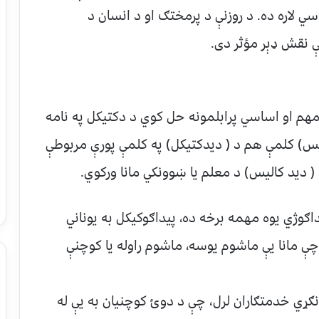
اسي لاره ده. د روزنې د پرمختګ او د انسان د
 نقش ډېر مؤثر دی.
هم او اساسي پرابلمونه حل کوي د دکتیکل په نامه
یس) کلمې هم د ( دیدکتیکل) په کلمې پورې مربوطې
( دید کالیس) د معلم یا ښوونکي مانا ورکوي.
داګوژي یوه مهمه برخه ده، پیداګوکیکل به یوناني
مانا یې ماشوم یوسه، ماشوم راوله یا کوچنې
انګړي خدمتګاران لرل، چې د دوئ کوچنیان به یې له