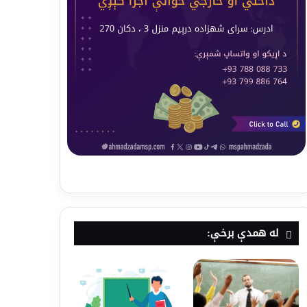
له همدې برخې: