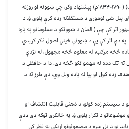
۴- الماني مشهور پیداګوګ( ادولف دیسترویک) ( ۱۷۹۰-۱۸۴۴م) پېشنهاد وکړ، چې ښوونه او روزنه
ی پېل شي نوموړي د مستقلانه زده کړې پلوې ؤ، د
ور اثر کې چې ( المان د ښوونکو د معلوماتو په باره
ه دې اثر کې یې د ښوونې ځیني اصول ذکر کړیدي
اده څخه مرکب، له معلوم څخه مجهول، له نژدې
ل ته تګ دده له مهمو ټکو څخه دی. دا د حافظې د
هدف زده کول او بیا له یاده ویل وي، دې طرز ته د
۱-۱۸۷۰م) د علمي پوهو د سیستم زده کولو، د ذهني قابلیت انکشاف او
تېرو موضوعاتو د تکرار پلوې ؤ. په ځانګړي توګه دی ددې
اید یو د بل سره د مضمونونو اړیکې په نظر کې