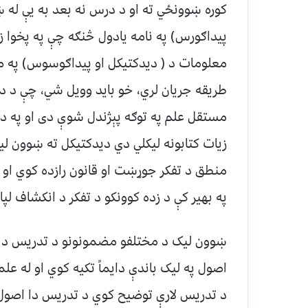
کوره ښوونځي ته او د درس نه بعد به یې له 
پیداګورس) په نامه یادول څنګه چې په پخوا ز
معلومات د ( دیدکتیکل او پیداګوسوس) په مو
طریقه جریان لري، خو باید وویل شي، چې د د
مستقل علم په توګه پېژندل شوې دی او په دې
زیات کتابونه لیکلي دي دیدکتیکل ته ښوون لی
منطق د تفکر جوړښت او قانون رازده کوي او 
په بهیر کې د زده کوونکو د تفکر د انکشاف لپار
ښوون لیک د مختلفو مضمونونو د تدریس د اصو
اصول په لیک باندې دایماً تکیه کوي او له ع
د تدریس لارې توضیح کوي د تدریس دا اصول د