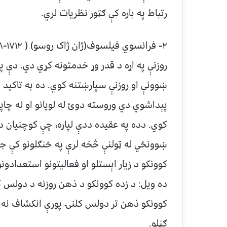
رتباط په باره کې ګټور نظریات لري.
روزنې په اړه د قدر وړ خدمتونه کړي دي. دې پ
ښوونې او روزنې سپارښتنه کوي. ده به تاکید 
پېداشوي دي وروسته دوئ له لویانو او له چاپې
کوي. دده په عقیده ددې لپاره، چې کوچنیان د 
ښوونځي له ټولنې څخه لرې په ځنګلونو کې جو
کوونکو د زیار اېستلو او فعالیتونو استعدادو
ده ویل: د زده کوونکو د ذهن روزنه د دولس ک
کوونکو ذهن تر دولس کلنۍ پورې انکشاف نه
ګڼلو.