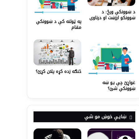
د ښوونکي ورځ: د
ښوونکو ارزښت او درناوی
په ټولنه کې د ښوونکي
مقام
څنګه زده کړه پلان کړئ؟
غواړئ چې یو ښه
ښوونکي شئ؟
ښايي خوښ مو شي