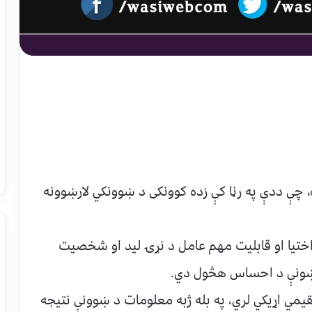
چې ددې په رڼا کې زده کوونکی د ښوونکي لارښوونه
ختیا او قابلیت مهم عامل د نړۍ لید او شخصیت
خوښونې د احساس هڅول دي.
یمي اړیکي لري، په بله ژبه معلومات د ښوونې نتیجه