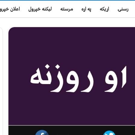
رسنۍ
اړیکه
په اړه
مرسته
لیکنه خپرول
اعلان خپرو