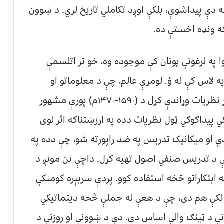
دې پیداشوې، بلکې اوږد تکاملي تاریخ لري. د ښوون
که ونډه اخستې ده.
ا په لرغوني یونان کې موجوده وه، خو تر اتلسمې
 لاس کې نه ؤ. لومړې عالم، چې د معلوماتو او
ښوونې په باره کې یې نسبتاً بشپړ او د منلو وړ نظریات وړاندې کړل د (۱۵۹۰-۱۴۷۰م) پورې مشهور
پیداګوګي ټول نظریات دده په ارزښتناکه اثر لوی
 او میکانیک تدریس په ضد راپورته شو، چې دده په
یې د تدریس صنفي اصول تهیه کړل. داچې نن مونږ د
ابتکاراتو څخه استفاده کوو. پردې سربېره کومنکي
نکې هم دی، چې د هغې له جملې څخه دیتماتیکي
د ټینګ والي اساس دی. دې د ښوونې او روزنې د