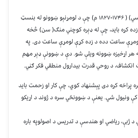
۳- سویډني پېداګوګ( ای اهن سنریخ پستولاسي) ( ۱۷۴۶-۱۸۲۷ م) چې د لومړنېو ښوونو له بنسټ
زده کړه باید، چې له ډېره کوچني منګ( سن) څخه
لومړې ساعت دده د زده کړې لومړې ساعت دی. په
 هر اړخیزه ښوونه ویلې شو. دې د ښوونې ډېر مهم
نکشاف، د روحي قدرت بیدارول منطقي فکر ګڼي.
 پراخه کړه دی پېشنهاد کوي، چې کار او زحمت باید
کې ونیول شي. یعنې د ښوونځي سره د ژوند د اړیکو
د ژبې، ریاضي او هندسې د تدریس د اصولوپه باره