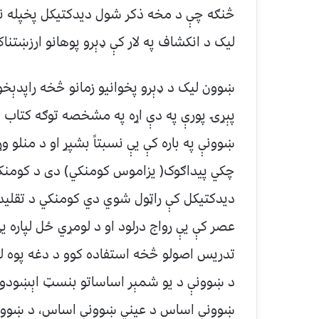
څنګه چې د مخه ذکر شول دیدکتیکل پخپله نه 
لیک د انکشاف په لار کې ډېرو پوهانو ارزښتنا
ښوون لیک د ډېرو پخوانیو زمانو څخه راپدېخو
پېړۍ پورې په دې اړه په مشخصه توګه کتاب په
چکي پیداګوک( یزاموس کومنکي) دی د کومنکي 
دیدکتیکل کې راټول شوي دي کومنکي د تقلیدي
عصر کې یې رواج درلود او د لومړي ځل لپاره 
تدریس اصولو څخه استفاده کوو د دغه پوه له 
د ښوونې د یو شمېر اساساتو بنسټ اېښودو
ښوونې اساس د عیني ښوونې اساس، د ښوونې 