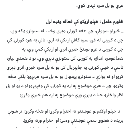
غړي یو بل سره نږدې کوي.
څلورم عامل : خپلو اړیکو کې فعاله ونډه لرل
_ څيړنو ښوولې، چې هغه کورنۍ ډېری وخت له ستونزو ډکه وي،
چې د کورنۍ له غړو سره کافي اړيکې نه لري، یانې په هره کورنۍ کې
چې د کورنۍ د غړو ترمنځ خبرې اترې او اړیکې کمې وي، په
هماغومره اندازه په کورنۍ کې ستونزې ډېرې وي، نو د همدې لپاره
تاسې د خپلې کورنۍ په چاپېریال کې یو له بل سره خبرې اترې ډېرې
کړئ او نه یوازې د ستونزو پرمهال یو له بل سره غږېږئ؛ بلکې هڅه
وکړئ، چې د هرې موضوع په اړه په کورنۍ کې وغږېږئ او د یو او بل
نظر واخلئ، حتا د ډېرې وړې موضوع په اړه هم خبرې وکړئ.
_ د خپلو اولادونو غوښتنو ته احترام وکړئ او هڅه وکړئ، تر شونې
بريده د هغوی سمې غوښتنې ومنئ او احترام ورته وکړئ.