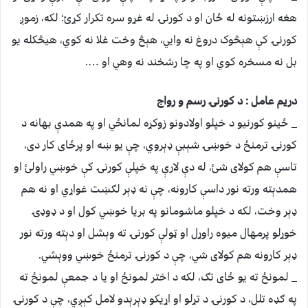
هغه ارزښتونه له ځان او د کورنۍ له غړو سره تکرار کړئ؛ لکه، زموږ
کورنۍ کې هېڅوک دروغ نه وايي، هېڅ وخت غلا نه کوي، هيڅکله یو
بل نه مسخره کوي او په چا رشخند نه وهي او ….
دریم عامل : د کورنۍ رسم و رواج
_ ځينو کورنيو د خپلو اولادونو زوکړه لمانځي او په همدې بهانه د
کورنۍ ترمنځ د خوښۍ شېبې ډېروي، چې یو ښه او پرځای کار دی،
تاسې هم کولای شئ، له دې لارې په خپلې کورنۍ کې خوښي راولئ او
همدېته ورته نور داسې کارونه، چې نه ډېر لګښت غواړي او نه هم
ډېر وخت، لکه د خپلو ماشومانو په بريا خوښي کول او د ډوډۍ
خوړلو پرمهال میوه راوړل او ټولې کورنۍ ته وېشل او دېته ورته نور
ډېر کارونه هم کولای شي، چې د کورنۍ ترمنځ خوښي ووېشي.
_ لمونځ ته یو ځای تګ، لکه د اختر لمونځ او یا د جمعې لمونځ ته
په ګډه تلل، د کورنۍ د تړلو او اړیکو ډېرېدو لامل کېږي، چې د کورنۍ