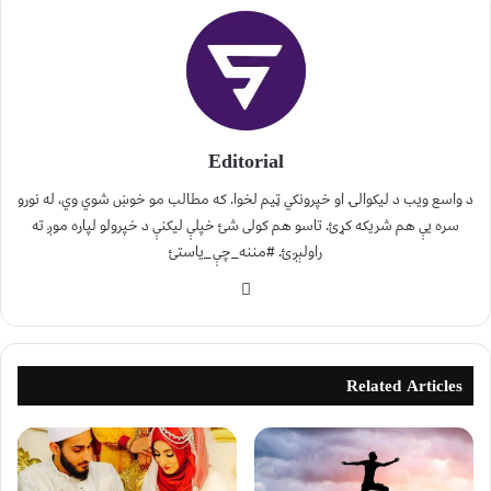
Editorial
د واسع ویب د لیکوالۍ او خپرونکي ټیم لخوا. که مطالب مو خوښ شوي وي، له نورو
سره یې هم شریکه کړئ. تاسو هم کولی شئ خپلې لیکنې د خپرولو لپاره موږ ته
راولېږئ. #مننه_چې_یاستئ
Related Articles