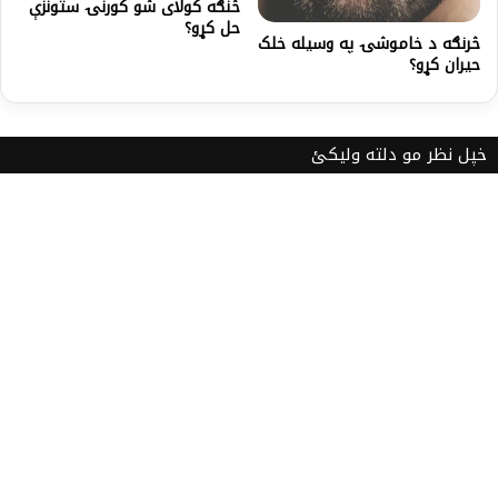
څنګه کولای شو کورنۍ ستونزې
حل کړو؟
څرنګه د خاموشۍ په وسیله خلک
حیران کړو؟
خپل نظر مو دلته ولیکئ