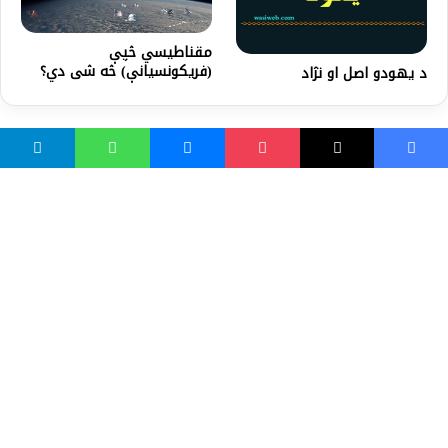
مقناطیسي څپې
(فریکونسيانې) څه شی دي؟
د يهودو اصل او نژاد
واسع ویب
کور پاڼه
زموږ په اړه
موږ سره اړیکه
مرسته کول
یوتیوب چینلونه
ټولنیزو رسنیو کې