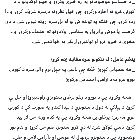
_ د حساسو موضوعاتو په اړه خبرې وکړئ او خپلو اولادونو یا د
کورنۍ غړو ته اجازه ورکړئ، چې خپل نظرونه درسره شریک کړي او دا
زده کړي، چې څنګه په ټولنه کې یو له بل سره اړیکه نیولی شي، د دې
فرصت یا موکې برابرول به ستاسې اولادونو ته اعتماد ورکړي او د
هغوی د خبرو اترو او ټولنیزې اړیکې به ځواکمنې شي.
پنځم عامل : له ننګونو سره مقابله زده کړئ
_ مه عصباني کېږئ، ځکه چې تاسې په خپل نرم والي سره د کورنۍ
نورو غړو ته د آرامۍ احساس ورکوئ.
_ هڅه وکړئ، چې د نورو د رټلو پرځای ستونزې راوسپړئ او حل یې
کړئ. د بېلګې په ډول د ستونزې د پيدا کېدو په صورت کې د کورنۍ
غړي مه رټئ؛ پرځای یې هڅه وکړئ، چې په ګډه ورته حل لار پيدا
کړئ. تاسې کولای شئ، له دې لارې ستونزه هم حل کړئ او هم نور
وهڅوئ، چې د ستونزو پرمهال له غوسې او ناآرامۍ لاس واخلي،