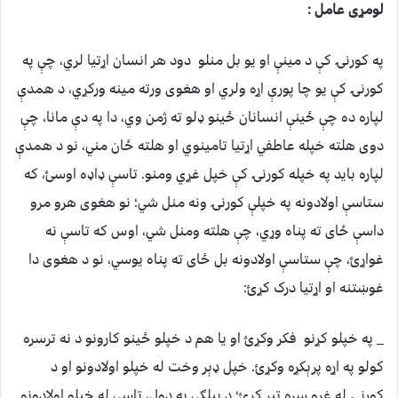
لومړی عامل :
په کورنۍ کې د مینې او یو بل منلو دود هر انسان اړتیا لري، چې په
کورنۍ کې یو چا پورې اړه ولري او هغوی ورته مینه ورکړي، د همدې
لپاره ده چې ځينې انسانان ځينو ډلو ته ژمن وي، دا په دې مانا، چې
دوی هلته خپله عاطفي اړتیا تامینوي او هلته ځان مني، نو د همدې
لپاره باید په خپله کورنۍ کې خپل غړي ومنو. تاسې ډاډه اوسئ، که
ستاسې اولادونه په خپلې کورنۍ ونه منل شي؛ نو هغوی هرو مرو
داسې ځای ته پناه وړي، چې هلته ومنل شي، اوس که تاسې نه
غواړئ، چې ستاسې اولادونه بل ځای ته پناه یوسي، نو د هغوی دا
غوښتنه او اړتیا درک کړئ:
_ په خپلو کړنو فکر وکړئ او یا هم د خپلو ځينو کارونو د نه ترسره
کولو په اړه پرېکړه وکړئ. خپل ډېر وخت له خپلو اولادونو او د
کورنۍ له غړو سره تېر کړئ؛ د بېلګې په ډول، تاسې له خپلو اولادونو