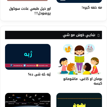
مه خفه کېږه!
اور خپل طبعي عادت سوځول
پرېښودل!!!
ښايي خوښ مو شي
ژبه څه شی ده؟
بومان او کاغۍ- ماشومانو
کیسه