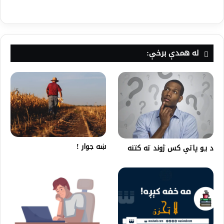
له همدې برخې:
ښه جوار !
د یو پاتې کس ژوند ته کتنه