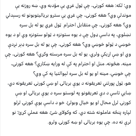
وي؛ لکه: هغه کورنۍ، چې ټول غړي یې مؤدبه وي، ښه روزنه یې
موندلې وي؟ هغه کورنۍ، چې غړي یې سترو برياليتوبونو ته رسېدلي
وي؟ هغه کورنۍ، چې متقابل احترام ټول غړي یو له بل سره
نښلوي، په داسې ډول چې د یوه ستونزه د ټولو ستونزه وي او د یوه
خوښي د ټولو خوښي وي؟ هغه کورنۍ، چې یو له بل سره ډېر نږدې
وي او ښې اړيکې ولري، یو له بل سره مرسته وکړي؟ هغه کورنۍ، چې
مینه، هڅونه، منل او احترام په کې له ورایه ښکاري؟ هغه کورنۍ،
چې خوښي، مینه او یو له بل سره لېوالتیا په کې وي؟
هو، ټول پورتني تعریفونه د یوې بريالۍ او ښې کورنۍ تعریفونه دي،
ښايي تاسې د دې تعریفونو په لوستو سره د یوې بريالۍ او ښې
کورنۍ لرل محال او یو خیال وبولئ، خو د داسې یوې کورنۍ لرلو
لپاره پنځه عاملونه شته دي، که وکولای شئ، هغه عملي کړئ؛ نو
لرې نه ده، چې یوه بريالۍ او ښه کورنۍ ولرو.