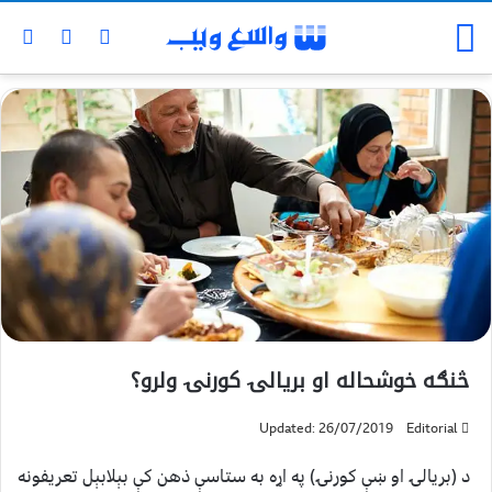
څنګه خوشحاله او بريالۍ کورنۍ ولرو؟
Updated: 26/07/2019
Editorial
د (بريالۍ او ښې کورنۍ) په اړه به ستاسې ذهن کې بېلابېل تعریفونه