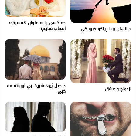
چه کسی را به عنوان همسرخود
انتخاب نمایم؟
د‌ انسان بريا پينځو خبرو کې
د خپل ژوند شریک بې ارزښته مه
ازدواج و عشق
ګڼئ