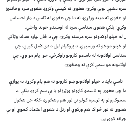
سره دشپې لوبې وکړئ، هغوی ته کیسې وکړئ، هغوی سره وخاندئ
او هغوی ته مینه ورکړئ، نه دا چې هغوی له تاسې د ډار احساس
وکړي؛ بلکې هغوی ستاسې سره له اوسېدو خوند واخلي.
_ له خپلو اولادونو سره مرسته وکړئ، چې د ځان لپاره هدف وټاکي
او خپلو موخو ته ورسېږي. د پروګرام لرل د دې لامل کېږي، چې
ستاسې اولادونه له ناسمو کارونو راوګرځي. خو پام مو وي، چې
اولادونه مو سمې لارې ته وهڅوئ.
_ تاسې باید د خپلو اولادونو ښو کارونو ته هم پام وکړئ، نه یوازې
دا چې هغوی په ناسمو کارونو ورټئ او یا یې سم کړئ، بلکې د
سموکارونو په ترسره کولو یې نور هم وهڅوئ، ځکه چې هڅول
هغوی ته نور ځواک هم ورکوي او رټل د هغوی اعتماد کموي او بې
جراته کوي یې.