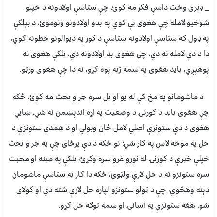
_ ډېری وخت داسې فکر مه کوئ، چې ستاسې اولادونه د خپلو
شوخیو لامله چې هغوی یې کوي په بدو اولادونو ونوموئ، د بېلګې
په ډول که ستاسې اولادونه ستاسې د کور په دیوالونو خطونه کوي،
دا د دې لامله نه دي، چې هغوی بد اولادونه دي، بلکې هغوی نه
پوهېږي، باید هغوی په سمه ژبه پوه کړو، نه دا چې هغوی ورټو.
_ د ماشومانو په مخ کې له یو او بل سره جر و بحث مه کوئ، ځکه
چې هغوی باید د کورنۍ د وضعیت په اړه اندېښمن نه شي، ښايي
هغوی د دې ستونزې اصلي لامل ځان وبولي او د همدې ستونزې د
حل په موخه لاس په کار شي؛ نو ځکه د دې پرځای چې په جر و بحث
خپلې خبرې د کورنۍ له نورو غړو سره وکړئ، بلکې په مینه او محبت
سره ستونزو ته د حل لارې ولټوئ، ځکه دا کار به ستاسې ماشومان
دېته وهڅوي، چې د ټولو ستونزو لپاره حل لارې شته دي او کولای
شو، هغه ستونزې په آسانۍ او سمه توګه حل کړو.