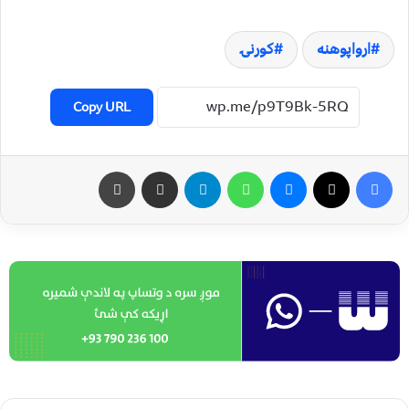
ارواپوهنه
کورنۍ
Copy URL