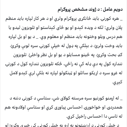
دویم عامل : د ژوند مشخص پروګرام
_ هره کورنۍ باید ځانګړی پروګرام ولري او د هر کار لپاره باید منظم
پلان ولري؛ لکه د ویده کېدو او یو ځای کېناستو او تلویزون لیدو یا
هم درس ویلو وختونه باید منظم او معلوم وي. _ د یو او بل لپاره
باید وخت ولرئ، د بېلګې په ډول له خپلې کورنۍ سره لوبې وکړئ،
ګډ بحث وکړئ، په ځينو مسایلو د یو او بل نظر واخلئ. تلویزون
ننداره کول په دې ډله کې نه راځي، ځکه تلویزون ننداره کول د کورنۍ
له غړو سره د اړیکو ساتلو او ټينګولو لپاره نه بلکې لرې کېدو لامل
کېږي.
_ له اړمنو کورنیو سره مرسته کولای شي، ستاسې د کورنۍ دننه د
همدردۍ او خواخوږۍ احساس پياوړی کړي او ستاسې اولادونه هم
له تاسې دا احساس راخپل کړي.
_ د خپلې کورنۍ د ارزښتونو په اړه په خپلې کورنۍ کې خبرې وکړئ او