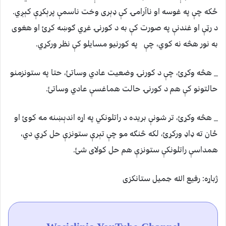
ځکه چې په غوسه او ناآرامۍ کې ډېری وخت ناسمې پرېکړې کېږي.
د رټې او غندنې په صورت کې به د کورنۍ غړي ګوښه کړئ او هغوی
به نور هڅه نه کوي، چې په کورنیو مسایلو کې نظر ورکړي.
_ هڅه وکړئ، چې د کورنۍ وضعیت عادي وساتئ، حتا په ستونزمنو
حالتونو کې هم د کورنۍ حالت هماغسې عادي وساتئ.
_ هڅه وکړئ، تر شونې بريده د راتلونکي په اړه اندېښنه مه کوئ او
ځان ته ډاډ ورکړئ، لکه څنګه مو چې تېرې ستونزې حل کړي دي،
همداسې راتلونکې ستونزې هم حل کولای شئ.
ژباړه: رفيع الله جمیل ستانکزی