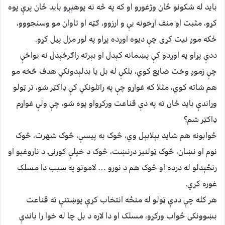
بايد له شکونو ځان وژغورو او که په څه نه پوهېږو بايد ځان پرې پوه
کړو، مثبت او منف اړخونه يې و ارزوو، ګټه او تاوان مو وسنجووو،
ځکه موږ نيت کړى چې ديوه اوږده پړاو په لور مزل پيل کړو.
ددې پړاو په اوږدو کې پښمانه کېدل او بېرته راګرځېدل نه يواځې
چې زموږ وخت ضايع کوي، بلکې له بل يا بدلېدونکي هدف څخه مو
هم شاته کوي، مثلا که غواړو چې په راتلونکي کې ډاکټر شو، تر ټولو
وړاندې بايد ځان ته په دې قناعت ورکړواو پوه شو، چې ولې غواړم
ډاکټر شم؟
ځوابونه هم شايد بېلابېل وي، څوک به پيسې، څوک شهرت، څوک
نوم او نښان، څوک ټولنيز درنښت، څوک د خپلې کورنۍ د ناروغيو او
رنځېدلو له درده او څوک هم د نورو … لامونو په سبب دا مسلک
غوره کړي.
هر کله چې ددې ټولو له منځه انتخاب کړې پوښتنې ته قناعت
بښوونکى ځواب ورکړو، مسلک او دا لاره د بل چا له خوا را باندې