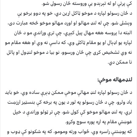
کې پرتې او له تېرېدو يې وروسته ځان رسولى شو.
د ځان رسولو لپاره د موخو ټاکل اړين دي، خو په دوو برخو يې
وېشلى شو، چې له لنډ مهالو او اوږد مهالو موخو څخه عبارت دى،
البته دا پروسه هغه مهال پيل کېږي، چې ترې وړاندې مو د ځان
لپاره يو اډېال او يو مقام ټاکلى وي، که داسې نه وي او هغه مقام مو
نه وي تشخيص کړى چې ځان ورسوو، نو بيا د موخو لنډول او پالل
نا ممکن دي.
لنډمهاله موخې:
د ځان رسولو لپاره لنډ مهالې موخې ممکن ډېرې ساده وي، خو بايد
ياد ولرو، چې د ځان رسولو په لور د يون په برخه کې بنسټيز ارزښت
لري، په لنډ مهالو موخو کې کولى شو، چې تر ټولو وړاندې د خپل
غوښتي مقام په اړه پوره سوچ وکړو.
که پوښتنې راسره وي، ځواب ورته ومومو، که په شکونو کې ډوب و