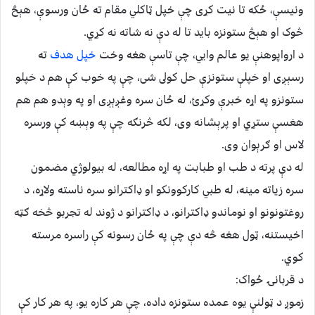
ونيسې، ځکه تا نيت کړى چې خپل ټاکلي مقام ته ځان ورسوې، هېڅ
څوک او هېڅ ستونزه بايد تا له دې نه شاته نه کړي.
د ارواپوهنې يو عالم وايي، چې تاسې هغه وخت
خپل هدف
ته
رسېږى او خپلې ستونزې حل کولى شى، چې په خوب کې هم د خپلو
ستونزو په اړه خبرې وکړئ، له ځان سره وغږېږى او په وېدو هم هم
هغسې ستړي او پرېشانه وى، لکه څرنګه چې په وېښه کې ورسره
لاس او ګرېوان وى.
له دې پرته د طب او طبابت په اړه مطالعه، له بيولوژي مضمون
سره زياته مينه، له طبي کارکوونکو او ډاکترانو سره ناسته ولاړه، د
روغتونونو او نوماندو ډاکترانو، د ډاکترانو د ژوند له تجربو څخه ګټه
اخيستنه، ټول هغه څه دې چې په ځان رسونه کې راسره مرسته
کوي.
د قربانۍ ځواک:
زموږ د ټولنې يوه عمده ستونزه داده، چې هر کاره يو، په هر کار کې