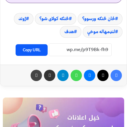
ځان څنګه ورسوو؟
څنګه کولای شو؟
ژوند
لنډمهاله موخې
هدف
Copy URL