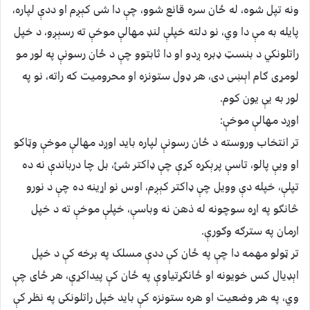
ونه تپل شوه، له ځان سره قانع شوو، چې دا شى کېږم او ددې لپاره،
پايله به مې دا وي، نو دلته خپلې لنډ مهالې موخې ته رسېږو، د خپل
راتلونکي د بنسټ ډبره ږدو او دا ثابتوو چې د ځان رسونې په لور مو
لومړى ګام اېښى دى، هر ډول ستونزه او محروميت که راته، نو په
لور به يې يون کوم.
اوږد مهالې موخې:
تر انتخاب وروسته د ځان رسونې لپاره بايد اوږد مهالې موخې وټاکو
او ويې پالو، تاسې پرېکړه کړې چې ډاکتر شئ، بل چا درباندې نه ده
تپلې، خپله دې وويل چې ډاکتر کېږم، اوس نو اړينه ده چې د نورو
څانګو په اړه سوچونه له ذهن نه وباسې، خپلې موخې ته د خپل
ارمان په سترګه وګورې.
تر ټولو مهمه دا چې په ځان کې ددې مسلک په برخه کې د خپل
اېډيال کس خويونه او ځانګړتياوې په ځان کې پيداکړې، هر ځاى چې
وي، په هر وضعيت او هره ستونزه کې بايد خپل راتلونکى په نظر کې