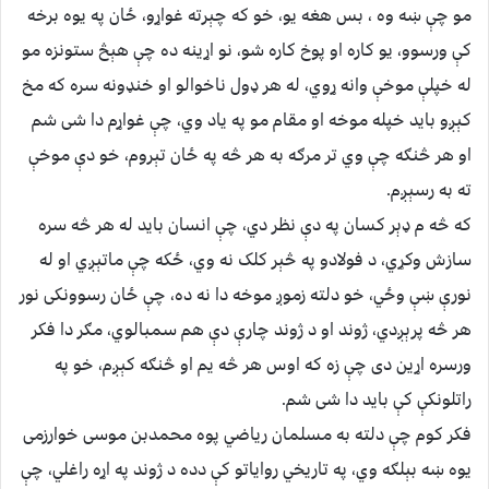
مو چې ښه وه ، بس هغه يو، خو که چېرته غواړو، ځان په يوه برخه
کې ورسوو، يو کاره او پوخ کاره شو، نو اړينه ده چې هېڅ ستونزه مو
له خپلې موخې وانه ړوي، له هر ډول ناخوالو او خنډونه سره که مخ
کېږو بايد خپله موخه او مقام مو په ياد وي، چې غواړم دا شى شم
او هر څنګه چې وي تر مرګه به هر څه په ځان تېروم، خو دې موخې
ته به رسېږم.
که څه م ډېر کسان په دې نظر دي، چې انسان بايد له هر څه سره
سازش وکړي، د فولادو په څېر کلک نه وي، ځکه چې ماتېږي او له
نورې ښې وځي، خو دلته زموږ موخه دا نه ده، چې ځان رسوونکى نور
هر څه پرېږدي، ژوند او د ژوند چارې دې هم سمبالوي، مګر دا فکر
ورسره اړين دى چې زه که اوس هر څه يم او څنګه کېږم، خو په
راتلونکې کې بايد دا شى شم.
فکر کوم چې دلته به مسلمان رياضي پوه محمدبن موسى خوارزمى
يوه ښه بېلګه وي، په تاريخي رواياتو کې دده د ژوند په اړه راغلي، چې