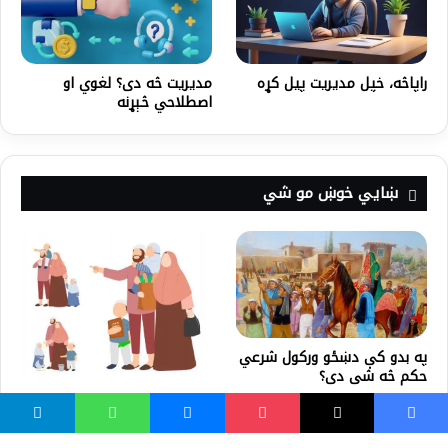
راپاڅه، خپل مدیریت پیل کړه
مدیریت څه دی؟ لغوي او
اصطلاحي څېړنه
ښايي خوښ مو شي
په بدو کې دښځو ورکول شرعي
حکم څه شی دی؟
د ماشوم روزنه او پالنه