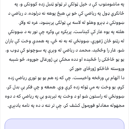
په ماشومتوب کې د خپل ټولګي تر ټولو ټنبل زده کوونکى و، په
ځانګړي ډول په رياضي کې خو يې هېڅ پوهه نه درلوده، د رياضي د
ښوونکي د ډېرو وهلو له لاسه يې ټولګى پرېښود، غره ته ولاړ.
هلته په يوه غار کې کېناست، پرېکړه يې وکړه چې نور به د ښوونکي
له رټنو ځان ژغوري، ښوونځي ته به نه ځي، په همدې وخت کې باران
شو، غار را وڅڅېد، محمد د رياضي له وېرې په سوچونو کې ډوب و،
يو يو څاڅکى را څڅېده او دده مخکې يې ژورغالى جوړوه، څو شېبه
وروسته څاڅکو ژورځاى جوړ کړ.
دا الهام يې ورڅخه واخيست، چې که زه هم يو يو تورى رياضي زده
کړم، يو وخت به مې ټوله زده کړې وي. همغه و چې فکر يې بدل کړ،
ښوونځي ته راستون شو او د وخت په تېرېدو يې په رياضي که د دوه
مجهوله معادلو فورمول کشف کړ، چې تر ننه د ده په نامه يادېږي.