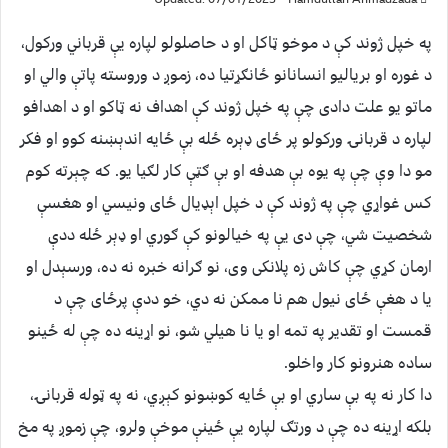
په خپل ژوند کې د موخو ټاکل او د حاصلولو لپاره يې قرباني ورکول،
د غوره او برياليو انسانانو ځانګړتيا ده، زموږ د وروسته پاتې والي او
ماتو يو علت دادى چې په خپل ژوند کې اهداف نه ټاکو او د اهدافو
لپاره د قربانۍ ورکولو پر ځاى ډېره ځله بې ځايه اندېښنه کوو او فکر
مو دا وې چې په يوه بې هدفه او بې ګټې کار لګيا يو. که چېرته کوم
کس غواړي چې په ژوند کې د خپل اېډيال ځاى ونيسي او هغسې
شخصيت شي، چې دى يې په خيالونو کې ګوري او ډېر ځله ددې
ارمان کړي چې کاش زه پلانکى وى، نو ګرانه خبره نه ده، ورسېدل او
يا د هغې ځاى نيول هم نا ممکن نه دي، خو ددې پرځاى چې د
قمست او تقدير په تمه او يا نا هيلي شو، نو اړينه ده چې له ځينو
ساده هنرونو کار واخلو.
دا کار نه په بې ساري او بې ځايه کوښونو کېږي، نه په ټوله قربانۍ،
بلکه اړينه ده چې د ورتګ لپاره يې ځينې موخې ولرو، چې زموږ په مخ