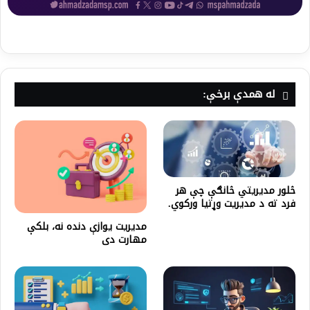
له همدې برخې:
څلور مدیریتي څانګې چې هر
فرد ته د مدیریت وړتیا ورکوي.
مدیریت یوازې دنده نه، بلکې
مهارت دی