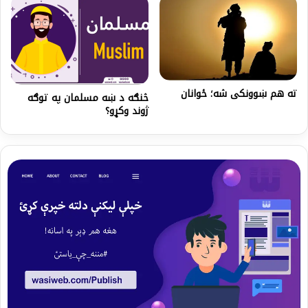
ته هم ښوونکی شه؛ ځوانان
څنګه د ښه مسلمان په توګه
ژوند وکړو؟