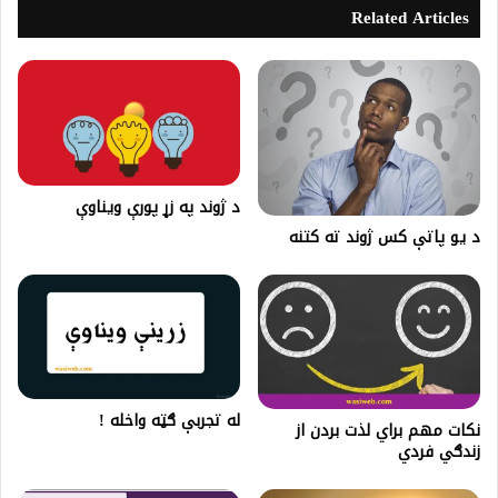
Related Articles
د ژوند په زړ پورې ویناوې
د یو پاتې کس ژوند ته کتنه
له تجربې ګټه واخله !
نکات مهم براي لذت بردن از
زندګي فردي