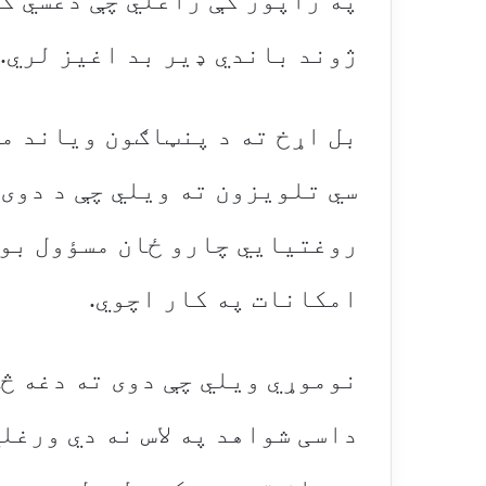
په راپور کې راغلي چې دغسي ک
ژوند باندي ډیر بد اغیز لري.
بل اړخ ته د پنټاګون ویاند م
سي تلویزون ته ویلي چې د دوی 
روغتیايي چارو ځان مسؤول بولي
امکانات په کار اچوي.
نوموړي ویلي چې دوی ته دغه څ
داسی شواهد په لاس نه دي ورغل