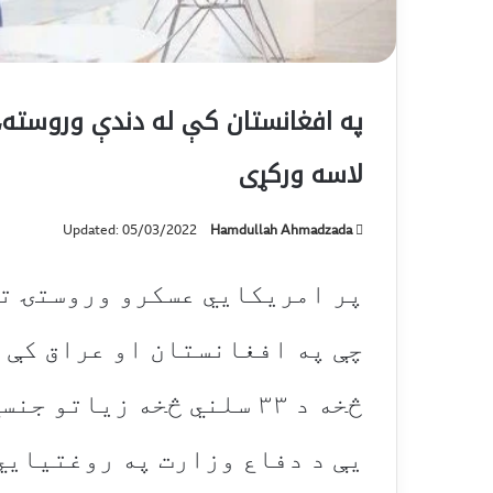
په افغانستان کې له دندې وروسته
لاسه ورکړی
Updated: 05/03/2022
Hamdullah Ahmadzada
پر امریکايي عسکرو وروستۍ تر
چې په افغانستان او عراق کې 
څخه د ۳۳ سلني څخه زیاتو
یې د دفاع وزارت په روغتیايي