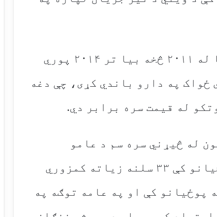
د دغې ورځپاڼي په قول امریکا له ۲۰۱۱ څخه بیا تر ۲۰۱۴ پوري
سي ځواک په دارو باندي کړی، چې دغه
تکو له قیمت سره برابر دي.
ن له څیړني سره سم د عامو
امریکایانو په برابر په پوځیانو کې ۳۳ سلنه زیاته کمزوري
 پوځیانو کې او په عامه توګه په
 اعتماد کمیږي او د همیشه خفګان