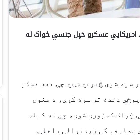
، امریکايي عسکرو خپل جنسي ځواک له
 سره شوي څیړني ښيي چې هغه عسکر
پوځي دنده تر سره کړې، د هغوی
 جنسي ځواک کمزوری شوی، چې له کبله
 مصارفو کې زیاتوالی راغلی.