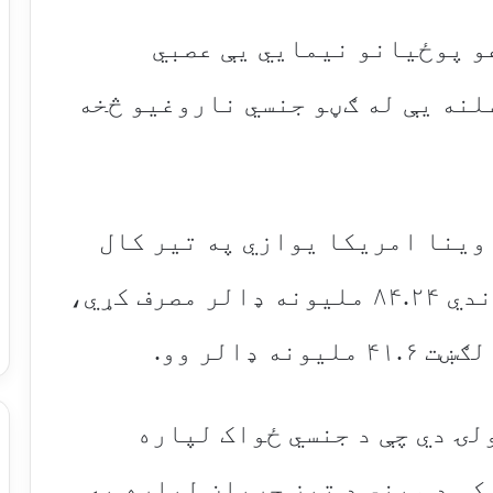
غو پوځیانو نیمايي یې عصبي
وغي لري او لږ تر لږه ۳۳ سلنه یې له ګڼو جنسي ناروغیو څخه
 وینا امریکا یوازي په تیر کال
کې د جنسي کمزورۍ په دارو باندي ۸۴.۲۴ ملیونه ډالر مصرف کړي،
 ډالر وو.
لۍ دي چې د جنسي ځواک لپاره
کې د ویني د تیز جریان لپاره په