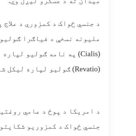
میدان ته د عسکرو لیږل وي.
(Cialis) په نامه ګولیو لپ
(Revatio) ګولیو لپاره لیکل شوي.
جنسي ځواک د کمزوریو شکایتون