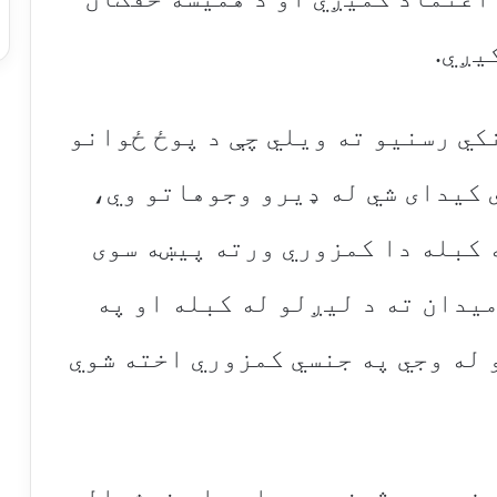
یږي.
کي رسنیو ته ویلي چې د پوځ ځوانو
 کیدای شي له ډیرو وجوهاتو وي،
 کبله دا کمزوري ورته پيښه سوی
میدان ته د لیږلو له کبله او په
 له وجي په جنسي کمزوري اخته شوي