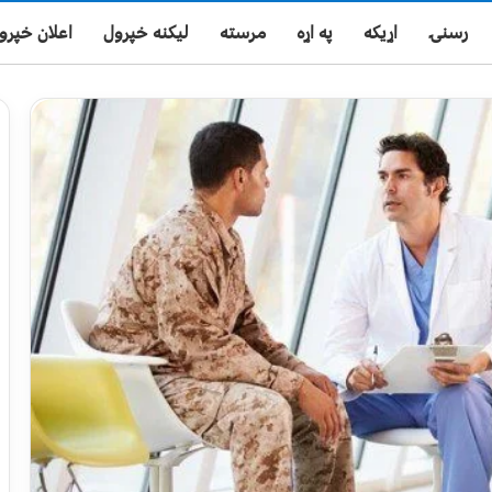
رسنۍ
اړیکه
په اړه
مرسته
لیکنه خپرول
اعلان خپرو