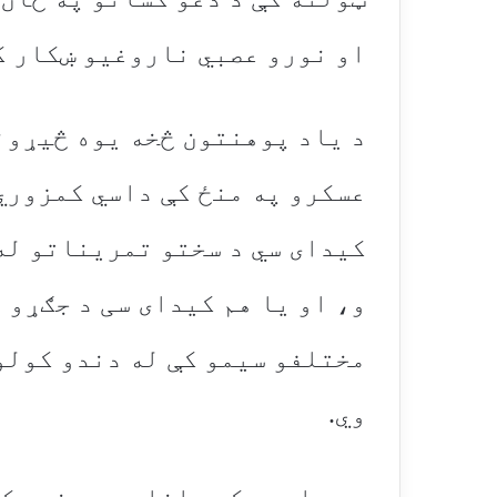
او نورو عصبي ناروغیو ښکار ک
د یاد پوهنتون څخه یوه څیړون
عسکرو په منځ کې داسي کمزوري
کیدای سي د سختو تمریناتو له
و، او یا هم کیدای سی د جګړو 
مختلفو سیمو کې له دندو کولو
وي.