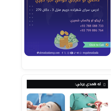
له همدې برخې: