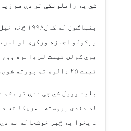
شي په راتلونکې تر دې هم زیات
پنټاګون له ک
ورکولو اجازه ورکړې او امریک
یوې ګولۍ قیمت لس ډالره وو، 
قیمت ۲۵ ډالره ته پورته شوی.
باید وویل شي چې ددې تر مخه 
له دندي وروسته امریکا ته د 
د پخوا په څېر خوشحاله نه دي،