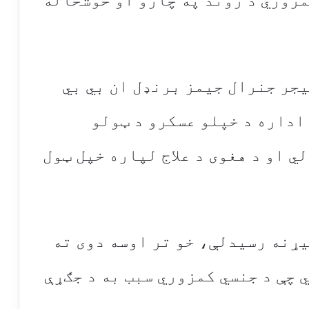
مزوري د ژوند په چارو او خوشحاله
یجر جنرال جیمز برنډل ان بي بي
اداره د خپلو عسکرو د ټولو
 او د هغوی د علاج لپاره خپل ټول
یړنه رسیدلې، خو تر اوسه دوی ته
ي چې د جنسي کمزوري سبب به د جګړې