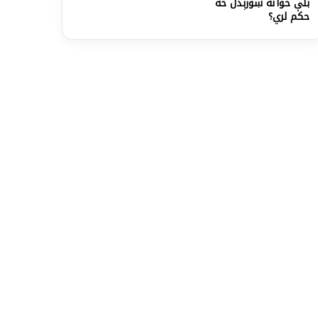
بلې خواته ښورېدل څه
حکم لري؟