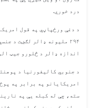
درد خوري.
۲۹۴ ملیونه ډالر لګښت د جن
اندازه ډالر د څلورو جیټ الو
د جنوبي کالیفورنیا د پوهنتو
سته، چې له کبله یې په نارینه
ټولنه کې د دغو کسانو په ځان