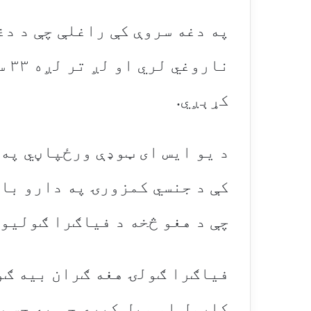
په دغه سروې کې راغلې چې د د
نار
کړېږي.
د یو ایس ای ټوډې ورځپاڼي په
چې د هغو څخه د فیاګرا ګولیو لګښت ۴۱.۶ ملیونه
فیاګرا ګولۍ هغه ګران بیه ګو
کارول او ویل کیږي چې په جسم 