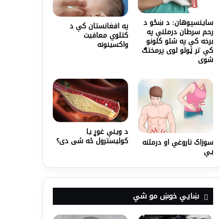
ساینسپوهان: د ښځو د
په افغانستان کې د
رحم سرطان درملنې په
کتلوي معافيت
برخه کې په شلو کلونو
واکسينونه
کې تر ټولو لوی پرمختګ
شوی
د وینې غوړ یا
کولیسترول څه شی دی؟
سوزاک ناروغي او درملنه
یې
ښايي خوښ مو شي