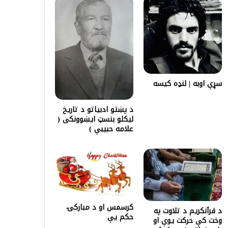
سړې اوبه | لنډه کیسه
د پښتو ادبياتو د تاريخ
ليكلو بنسټ ايښوونكى (
علامه حبيبي )
کرسمس او د مبارکۍ
د قرآنکريم د تلاوت په
حکم يې
وخت کې حرکت يوې او