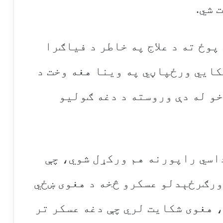
 شي.
ال۱۹۹۸ څخه خپل پوځ ته د علاج په خاطر د فیاګرا
ايي ورځپاڼي په وینا هغه وخت د
خو له دې وروسته د دغه ګولیو
داسي راپورنه هم ورکړل شوي، چې
ورګرځېدلو عسکرو څخه د هغوی ښځي
 هغوی شکایت لري چې دغه عسکر تر