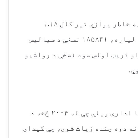
د جنسي ځواک د کمزوري د علاج په خاطر یوازي تیر کال ۱.۱۸
ملیونه نسخې د فیاګرا ګولیو لپاره، ۱۸۵۸۴۱ نسخې د سیالیس
اره او قریب اولس سوه نسخې د رواشیو
د امریکا د پوځ د عامي روغتیا ادارې ویلي چې له ۲۰۰۴ څخه د
ه دوه چنده زیات شوي، چې کیدای