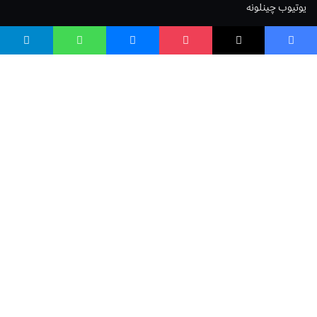
یوتیوب چینلونه
ټولنیزو رسنیو کې
مینو
لیکنه خپرول
اعلان خپرول
لیکنې رپوټ
ستاسو نظر
Terms of Service
Privacy Policy
Cookies Policy
صافی بنسټ