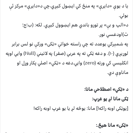
یا د یوې «دایرې» په منځ کي ایښول کیږي،چي د«دایرې» مرکز ئې
بولي.
د«الپ و بې» پر تورو باندي هم ایښوول کیږي. لکه: (ب؛ج؛
ث)اودغسي نور.
په شمېرکي یوعدد ته چي راسته خواتې «ټکی» ورکې نو لس برابر
لوړیږي (۱۰). و دغه ټکي ته په عربي (صفر) په لاتیني (Null) وایي اوپه
انګلیسي کي ورته (zero) وایي.دغه د «ټکي» اصلي پکار وړل او
ماناوې دي.
د «ټکي» اصطلاحي مانا:
ټکی مانا لږ يو غړپ:
[یوټکی اوبه راکه!] مانا: یوڅه لږ یا یو غړپ اوبه راکه!
«ټکی» مانا هیڅ.: