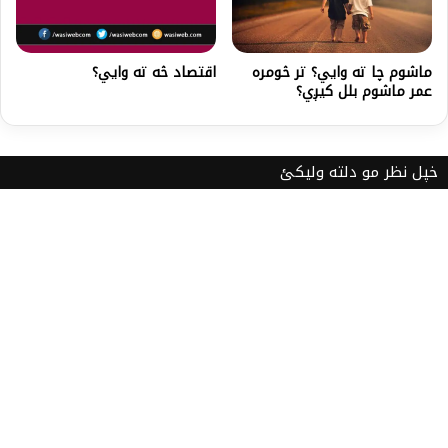
ماشوم چا ته وایي؟ تر څومره
اقتصاد څه ته وايي؟
عمر ماشوم بلل کیږي؟
خپل نظر مو دلته ولیکئ