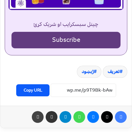
چینل سبسکرایب او شریک کړئ
Subscribe
تعریف
ژبښود
Copy URL