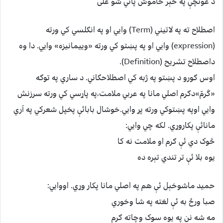
د غونچې په څېر خاموش پاتي شو غلی
اصطلاح ته په لاتیني (Term) وایي او په انګلسي کي ورته
(expression) وايي او په پښتو کي ورته «وییمانیزه» وايي. دا وه
داصطلاح تشریح (Definition).
اوس ګورو د پښتو په ژبه کي اصطلاحګاني. د ساري په توګه
«ګَرمّ»دګرم اصلي مانا په عربي ملامت،په پاړسي کي ورته سرزنش
وايي اوپه پښتوکي ورته پړ وایي.خوشال بابائې پخپل شعرکي په آري
مانائې پکاروړي. لکه چي وایي:
څوک دي ئې ګرم او ملامت نه کا
يوه بلا ئې تر تندي تېره ده
حمید ماشوخېل ئې هم په اصلي مانا پکار وړي. اووایي:
صبا ورځ به ئې لغته په شا وخوري
مه شه نن په یوه سوک وچاته ګرم