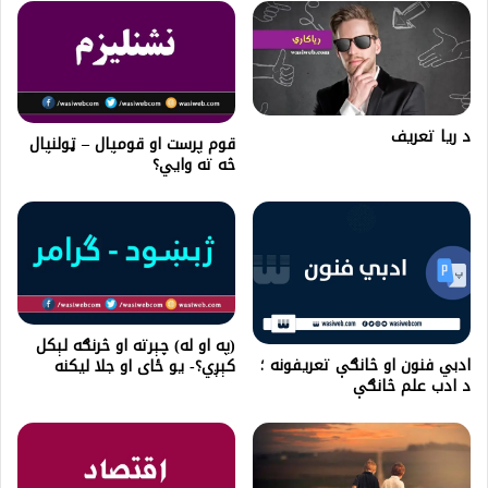
د ريا تعريف
قوم پرست او قومپال – ټولنپال
څه ته وايي؟
(په او له) چېرته او څرنګه لېکل
ادبي فنون او څانګې تعریفونه ؛
کېږي؟- یو ځای او جلا لیکنه
د ادب علم څانګې