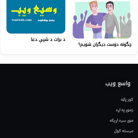
د برات د شپې دعا
چگونه دوست ديگران شويم؟
واسع ویب
کور پاڼه
زموږ په اړه
موږ سره اړیکه
مرسته کول