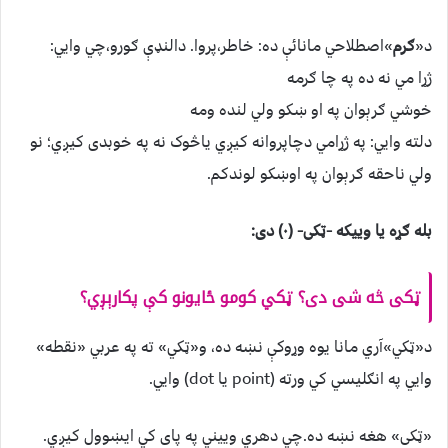
د«
ګرم
»اصطلاحي مانائې ده: خاطر،پروا. دالنډې ګورو،چي وایي:
ژړا مي نه ده په چا ګرمه
خوشي ګرېوان په او ښکو ولي لنده ومه
دلته وایي: په ژړامي دچاپروانه کیږي یاڅوک نه په خوبدی کیږي؛ نو
ولي ناحقه ګرېوان په اوښکو لوندکم.
بله ګړه یا وییکه -ټکی- (۰) دی:
ټکی څه شی دی؟ ټکي کومو ځایونو کې پکارېږي؟
د«ټکي»آري مانا یوه وړوکې نښه ده، و«ټکي» ته په عربي «نقطه»
وایي په انګلیسي کي ورته (point یا dot) وایي.
«ټکی» هغه نښه ده.چي دهري وییني په پای کي ایښوول کیږي.