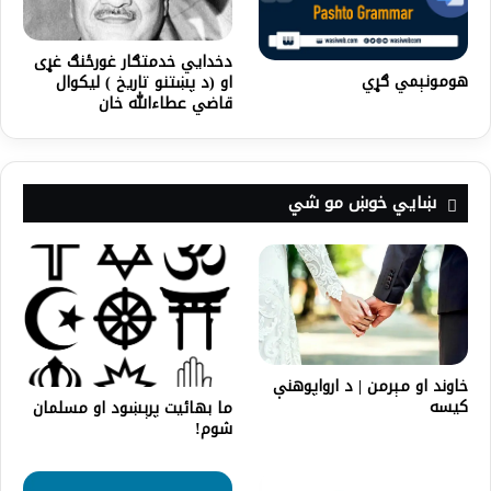
دخدایي خدمتګار غورځنګ غړی
هومونېمي ګړي
او (د پښتنو تاریخ ) لیکوال
قاضي عطاءالله خان
ښايي خوښ مو شي
خاوند او مېرمن | د ارواپوهنې
کیسه
ما بهائیت پرېښود او مسلمان
شوم!