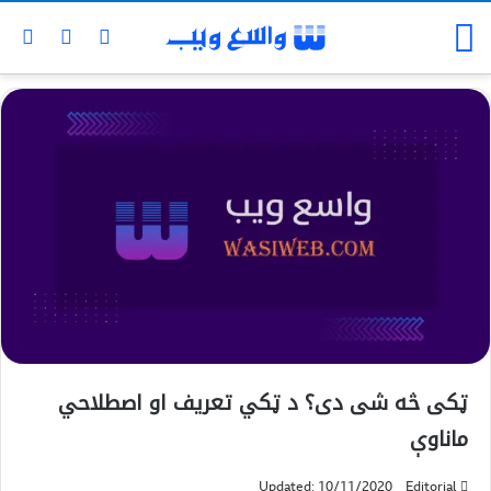
ټکی څه شی دی؟ د ټکي تعریف او اصطلاحي
ماناوې
Updated: 10/11/2020
Editorial