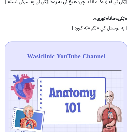
[ټکی ئې نه زده!] مانا داچي: هیڅ ئې نه زده![ټکی ئې په سرکي نسته!]
«ټکی»مانا«توری».
[ په لوستل کي «ټکو»ته ګوره!]
Wasiclinic YouTube Channel