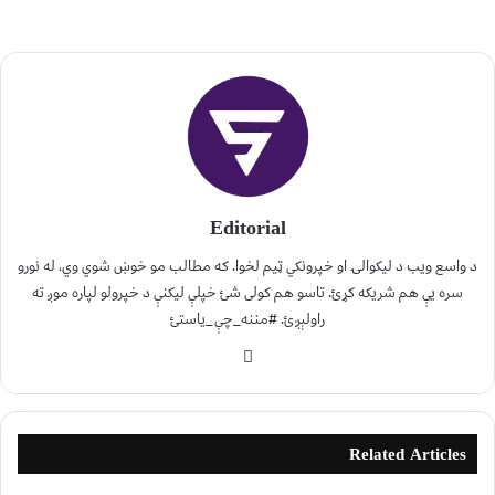
Editorial
د واسع ویب د لیکوالۍ او خپرونکي ټیم لخوا. که مطالب مو خوښ شوي وي، له نورو
سره یې هم شریکه کړئ. تاسو هم کولی شئ خپلې لیکنې د خپرولو لپاره موږ ته
راولېږئ. #مننه_چې_یاستئ
Related Articles