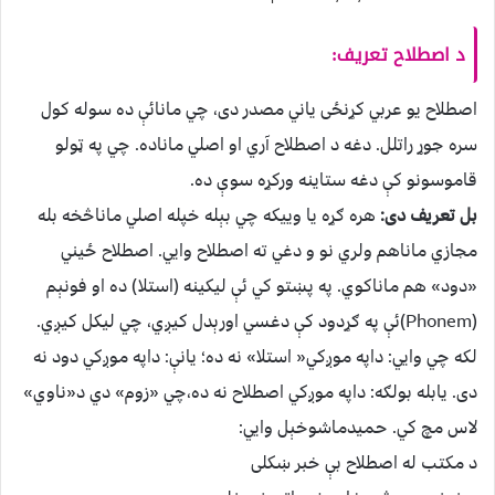
د اصطلاح تعریف:
اصطلاح یو عربي کړنځی یاني مصدر دی، چي مانائې ده سوله کول
سره جوړ راتلل. دغه د اصطلاح آري او اصلي ماناده. چي په ټولو
قاموسونو کې دغه ستاینه ورکړه سوې ده.
بل تعریف دی:
هره ګړه یا وییکه چي بېله خپله اصلي ماناڅخه بله
مجازي ماناهم ولري نو و دغي ته اصطلاح وایي. اصطلاح ځیني
«دود» هم ماناکوي. په پښتو کي ئې لیکینه (استلا) ده او فونېم
(Phonem)ئې په ګړدود کې دغسي اورېدل کیږي، چي لیکل کیږي.
لکه چي وايي: داپه موږکي« استلا» نه ده؛ یانې: داپه موږکي دود نه
دی. یابله بولګه: داپه موږکي اصطلاح نه ده،چي «زوم» دي د«ناوي»
لاس مچ کي. حمیدماشوخېل وایي:
د مکتب له اصطلاح بې خبر ښکلی