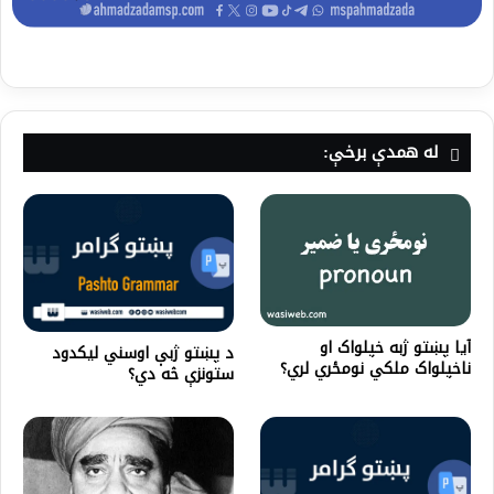
له همدې برخې:
آيا پښتو ژبه خپلواک او
د پښتو ژبې اوسني لیکدود
ناخپلواک ملکي نومځري لري؟
ستونزې څه دي؟