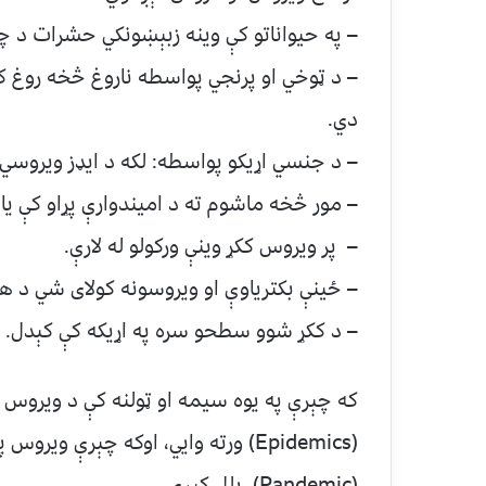
– په حیواناتو کې وینه زبېښونکي حشرات د چی
– د ټوخي او پرنجي پواسطه ناروغ څخه روغ کس
دي.
– د جنسي اړیکو پواسطه: لکه د ایډز ویروسي 
– مور څخه ماشوم ته د امیندوارې پړاو کې یا
– پر ویروس ککړ وینې ورکولو له لارې.
– ځینې بکتریاوې او ویروسونه کولای شي د هوا
– د ککړ شوو سطحو سره په اړیکه کې کېدل.
که چېرې په یوه سیمه او ټولنه کې د ویروس 
(Epidemics) ورته وایي، اوکه چېرې وی
(Pandemic) بلل کیږي.