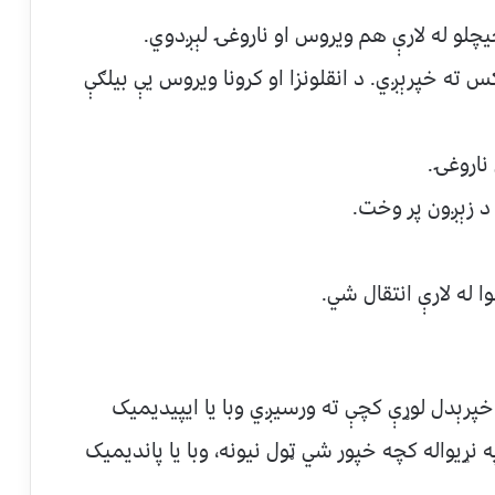
چلو له لارې هم ویروس او ناروغۍ لېږدوي.
 ته خپرېږي. د انقلونزا او کرونا ویروس یې بیلګې
ناروغۍ.
 د زېږون پر وخت.
 له لارې انتقال شي.
خپرېدل لوړې کچې ته ورسیږي وبا یا ایپیدیمیک
روس په نړیواله کچه خپور شي ټول نیونه، وبا یا پاندیمیک