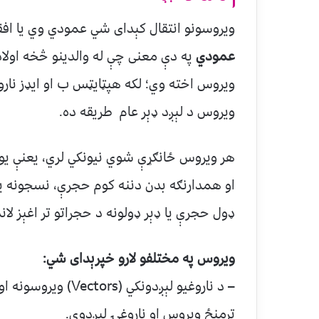
ویروسونو انتقال کېدای شي عمودي وي یا افق
عمودي
په دې معنی چې له والدینو څخه اولاد
ویروس اخته وي؛ لکه هپټایټس ب او ایډز نار
ویروس د لېږد ډېر عام طریقه ده.
هر ویروس ځانګړې شوي نیونکي لري، یعنې ی
او همدارنګه بدن دننه کوم حجرې، نسجونه یا 
ډول حجرې یا ډېر ډولونه د حجراتو تر اغېز لاند
ویروس په مختلفو لارو خپرېدای شي:
– د ناروغیو لېږدونکي
ترمنځ‌ ویروس او ناروغۍ لېږدوي.