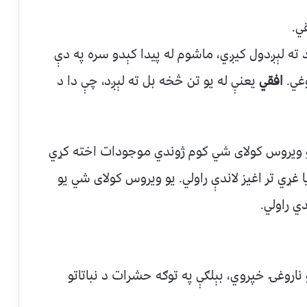
ي.
 ته لېږدول کیږي، ماشوم له پيدا کېدو سره په دې
وغي.
افقي
یعنې له یو تن څخه بل ته لېږد، چې دا د
و ویروس کولای شي کوم ژوندي موجودات اخته کړي
غړي تر اغیز لاندې راولي. یو ویروس کولای شي یو
ي راولي.
 (Vectors) ویروسونه او ناروغۍ خپروي، بېلګې په توګه حشرات د نباتاتو