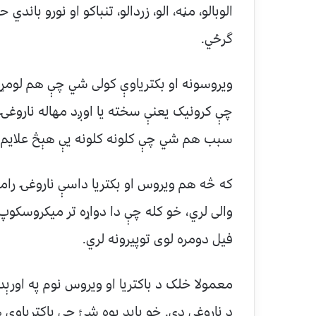
الوبالو، مڼه، الو، زردالو، تنباکو او نورو با
گرځي.
ویروسونه او بکتریاوې کولی شي چې هم لومړن
چې کرونیک یعنې سخته یا اوږد مهاله ناروغۍ
سبب هم شي چې کلونه کلونه یې هېڅ علایم ی
که څه هم ویروس او بکتریا داسې ناروغۍ رامن
والی لري، خو کله چې دا دواړه تر میکروسکوپ 
فیل دومره لوی توپيرونه لري.
معمولا خلک د باکتریا او ویروس نوم په اورې
د ناروغي دي. خو باید پوه شئ چې باکتریاوې 