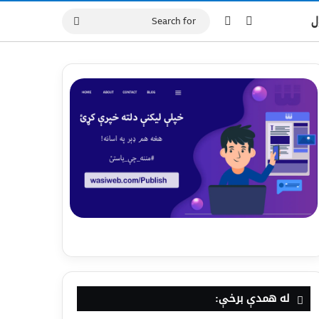
ل
له همدې برخې: