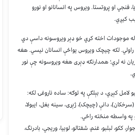
، فنجي او پروتستا. ويروس په انسانانو او نورو
بب کيږي.
له موجودات اخته کړي خو ډېر ویروسونه داسې دي
 راولي. لکه چیچک ویروس یواځې انسانان نیسي. هغه
زیان نه لري؛ همدارنګه ډېری هغه ویروسونه چې نور
ي.
و لامل کېږي، د بېلګې په توګه: ساده ناروغۍ لکه:
 (سرخکان)، دانې (چيچک)، ژېړی، سینه بغل، ایبولا،
 په واسطه منځته راځي.
ار، ککو، لبلبو، غنم، شفتالو، لوبيا، وريجي، بادرنگ،