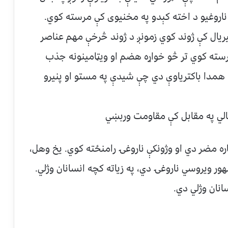
اروغیو د اخته کېدو په مخنیوی کې مرسته کوي.
یریال کې ژوند کوي زمونږ د ژوند څرخې مهم عناصر
سته کوي تر څو خواړه هضم او ویټامینونه جذب
همدا باکتریاوې دي چې شیدې په مستو او پنیرو
کالي په مقابل کې مقاومت وربښي
اره مضر دي او وژونکې ناروغۍ رامنځته کوي. یخ وهل،
شهور ويروسي ناروغۍ دي، په زياته کچه انسانان وژلي.
انان وژلي دي.