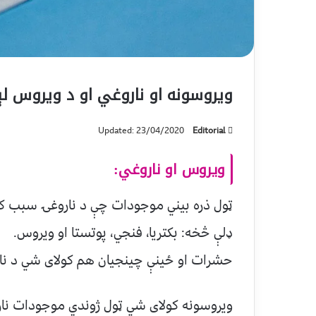
ویروسونه او ناروغي او د ویروس لې
Updated: 23/04/2020
Editorial
ویروس او ناروغي:
ډلې څخه: بکتریا، فنجي، پوتستا او ویروس.
حشرات او ځینې چینجيان هم کولای شي د نار
ویروسونه کولای شي ټول ژوندي موجودات ناروغ ک