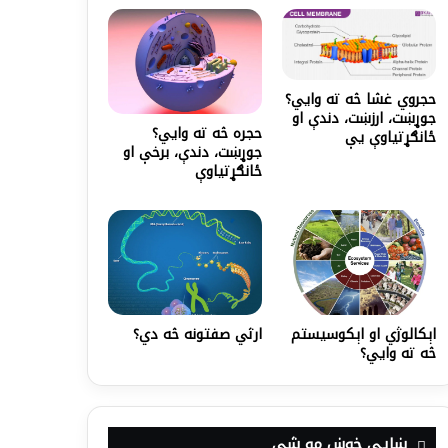
حجروي غشا څه ته وايي؟
جوړښت، ارزښت، دندې او
حجره څه ته وايي؟
ځانګړتیاوې یې
جوړښت، دندې، برخې او
ځانګړتیاوې
اېکالوژي او اېکوسیستم
ارثي صفتونه څه دي؟
څه ته وايي؟
ښايي خوښ مو شي