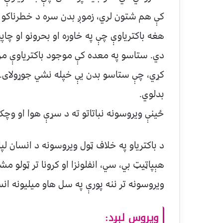
کې هم شتون لري، زموږ بدن سره د خطرناکو ن
هغه باکتریاوې چې په خاوره او بحرونو او چاپ
دي. ستاسو په معده کې موجود باکتریاوې مر
کړي، چې ستاسو بدن یې خپله نشي جوړولای. 
بدلوي.
ځینې ویروسونه نباتاتو ته د سړې هوا او وچ
د باکترياو په خلاف ټول ويروسونه د انسان لپ
هېپاټيټ بي، سي، انفلونزا او کرونا تر ټولو م
ويروسونه تر ننه پورې په سل هاو ميليونه انس
ویروس لېږد: