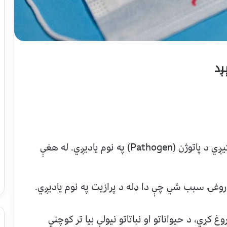
ږد
ټول ذره بیني موجودات چې د ناروغۍ سبب کیږي د پاتوژن (Pathogen) په نوم یادیږي. له هغې
وغۍ سبب شي چې دا ډله د پرازیت په نوم یادیږي.
ړي، د حیواناتو او نباتاتو نیولې بیا تر کوچني