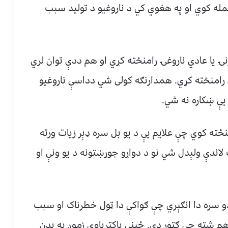
ندي حمله کوي او په هغوي کي د ناروغيو د توليد سبب
ۍ یا عادي ناروغۍ رامنځته کړي او هم ددې توان لري
 رامنځته کړي. همدارنګه کولی شي دداسې ناروغیو
ې ښکاره نه شي.
ځته کوي چې علایم یې د یو بل سره ډېر زیات ورته
لاندې ولېدل شي نو د دواړو جوړښتونه د یو ونې او
دو سره دا انګېري چې ګواکې دا ټول خطرناک او سبب
هم شته چې ګټور دي. ځینې باکتریاوې زموږ په بدن