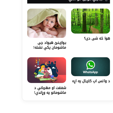
هوا څه شی دی؟
یوازینئ هیواد چی
ماشومان پکې نشته!
د واتس اپ کاریال په اړه
شفقت او مهرباني د
ماشومانو په وړاندې!