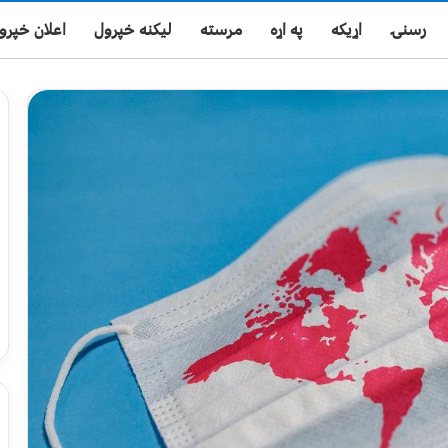
رسنۍ
اړیکه
په اړه
مرسته
لیکنه خپرول
اعلان خپرو