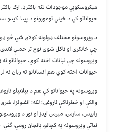
میکروسکوپي موجودات لکه باکتریا، ارک باکتریا
حيواناتو کي د ځيني تومورونو د پيدا کيدو س
د ویروسونو مختلف ډولونه کولای شي څو ډو
چې ځانګړی او ټاکل شوی نوع تر حملې لاندې
ویروسونه چې نباتات اخته کوي، حیواناتو ته 
حیوانات اخته کوي هم انسانانو ته زیان نه لر
ويروسونه په حیواناتو کې هم د بېلابېلو ناروغي
والګې او خطرناکې ناروغۍ؛ لکه: انفلونزا، شری
رابیس، سارس، میرس ايډز او نور د ويروسونو
نباتي ويروسونه په کچالو، بانجان رومي، گني، جو