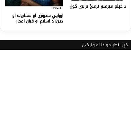
د خپلو مېرمنو ترمنځ برابري کول
اروايي ستونزې او فشارونه او
دین| د اسلام او قرآن اعجاز
خپل نظر مو دلته ولیکئ