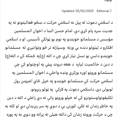
Updated: 02/02/2020
Editorial
د اسلامي دعوت له پيل نه اسلامي حرکت د ښځو فعاليتونو ته په
جديت سره پام کړې دې، امام حسن البنا د اخوان المسلمين
مؤسس د مسلمانو خويندو په نوم يو ټولګې تأسيس، او د اسلامي
افکارو د تيتولو دنده يي ورته وسپارله تر څو وتوانيږي له مسلمانو
خويندو داسي يو نسل تيار کړي چې د الله (ج)په ځمکه کې د الله(ج)
د دين د حاکميت لپاره د هغه دروند پيټې په اوچتولو کې چې
مسلمانو وروڼو اوږه ورکړې ونډه واخلي.د اخوان المسلمين په
اسلامي حرکت کې مسلمانو خويندو په خپل ځاي اغيزمن رول
لوبولی دی، داسلامي دعوت په لارکې په ټولو ربړونو،
تکليفونواوستونزو کې له خپلو وروڼو پاتې نه دي راغلي د الله د دين
په خاطر زندان ته تللي، کورنۍ يې د دوي په سر ربړيدلي دي او کله به
چې د حرکت ورونه زندان کې دالله هيلې ته پراته وو دوي به په پوره