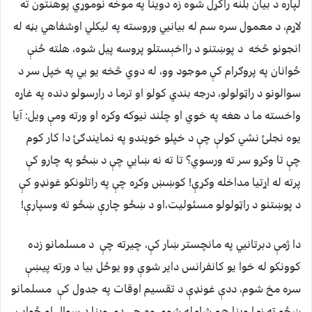
لپاره د بيان بلنه راکړل شوه زه دوينا په موخه نوموړي پوهنتون ته
لاړم، د معمول سره سم له بيانيي وروسته په ليکلي اوشفاهي بڼه له
انجونو څخه د پوښتنو د رااخېستلو پروسه پيل شوه، هلته ځنې
ځوانان په پروګرام کې موجود وو، له دوي څخه يو يي په خپل سر د
سوالونو د راټولولو، درجه بندي کولو او ترما د رارسولو دنده په غاړه
واخسته ما د هغه په خوي او چلند نيوکه وکړه او ورته ومې ويل: آيا
يوه نجلئ نشي کولې چې د خپلو خويندو په نمايندګئ دا کار کوم
چې تا وکړو سر ته ورسوي؟ تا ته نه ښايي چې د ښځو په چارو کې
پرته له اړتيا مداخله وکړې! کوښښ وکړه چې په راتلونکو غونډو کې
د پوښتنو د راټولولو مسئوليت،او د ښځو چارې ښځو ته وسپارې!
دا ژمې دبرتانيي په مانچستر ښار کې، چيرته چې د مسلمانو زده
کوونکو له خوا يو کانفرانس داير شوې وو يوځل بيا د ورته پيښې
سره مخ شوم، ددې غونډې د تقسيم اوقات په جدول کې مسلمانو
ښځو ته زما وينا هم شامله شوې وه چې دې وينا د سوال او ځواب