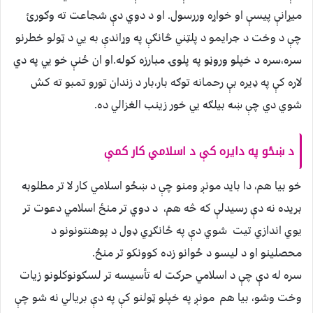
ميړانې پيسې او خواړه وررسول. او د دوي دې شجاعت ته وګورئ
چې د وخت د جرايمو د پلټني څانګې په وړاندې به يي د ټولو خطرنو
سره،سره د خپلو وروڼو په پلوۍ مبارزه کوله.او ان ځنې خو يي په دي
لاره کې په ډيره بې رحمانه توګه بار،بار د زندان تورو تمبو ته کش
شوي دي چې ښه بيلګه يي خور زينب الغزالي ده.
د ښځو په دايره کې د اسلامي کار کمې
خو بيا هم، دا بايد مونږ ومنو چې د ښځو اسلامي کار لا تر مطلوبه
بريده نه دې رسيدلې که څه هم، د دوي تر منځ اسلامي دعوت تر
يوي اندازي تيت شوي دې په ځانګړي ډول د پوهنتونونو د
محصلينو او د ليسو د ځوانو زده کوونکو تر منځ.
سره له دې چې د اسلامي حرکت له تأسيسه تر لسګونوکلونو زيات
وخت وشو، بيا هم مونږ په خپلو ټولنو کې په دې بريالي نه شو چې