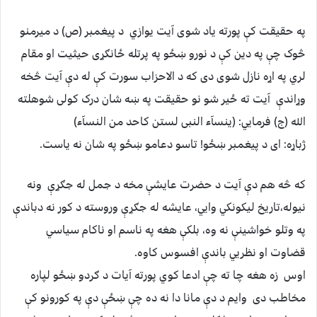
په حقيقت کې پورته ياد شوی آيت يوازي د پيغمبر (ص) د ميرمنو
څوک چې په دين کې د نورو ښځو په پرتله ځانګړی حيثيت او مقام
لري په اړه نازل شوی دی که د الاحزاب سورت کې له دې آيت څخه
وړاندې آيت ته ځير شو نو حقيقت په ښه شان درک کولی شوهلته
الله (ج) فرمايي: (ينسآء النبی لستن کاحد من النسآء)
ژباړه: ای د پيغمبر ښځو! تاسو دعامو ښځو په شان نه ياست.
که څه هم دې آيت د حضرت عايشې مخه د جمل له جګړې ونه
نيوله،تاريخ ليکونکي وايي، عايشه له جګړې وروسته د کور نه دباندې
په وتلو خواشينې نه وه، بلکې هغه په ناسم او ناکام سياسي
قضاوت او نظريي باندې افسوس کاوه.
اوس زه هغه چا ته چې ادعا کوي پورته آيات د ګردو ښځو لپاره
مخاطب دی وايم د دې مانا دا نه ده چې ښځې دې په کورونو کې