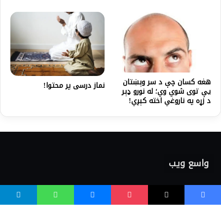
هغه کسان چې د سر وېښتان
نماز درسی پر محتوا!
يې توی شوي وي؛ له نورو ډېر
د زړه په ناروغي اخته کېږي!
واسع ویب
کور پاڼه
زموږ په اړه