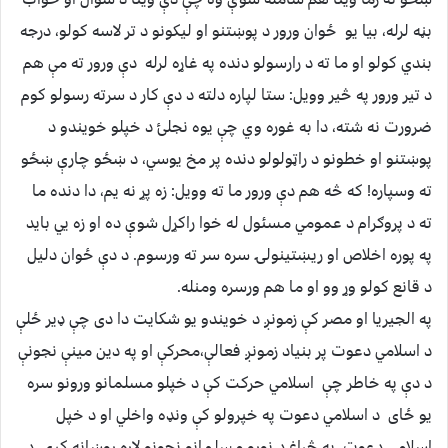
بڼه لرله، بيا يو ځوان ورور د پوښتنو او ليکونو د تر لاسه کولو، درجه
بندي کولو او ما ته د رارسولو دنده په غاړه لرله دې ورور ته مې هم
د تير ورور په څير وويل: ستا لپاره دلته د دې کار د سرته رسولو کوم
ضرورت نه شته، دا به غوره وي چې يوه نجلئ د خپلو خويندو د
پوښتنو او خطونو د راټولولو دنده پر مخ يوسي، د ښځو چارې ښځو
ته وسپاره! که څه هم دې ورور ما ته وويل: زه پړ نه يم، دا دنده ما
ته د پروګرام د عمومي مسئول له خوا راکړل شوې ده او زه يي بايد
په پوره اخلاص او ريښتينولۍ سره سر ته ورسوم. د دې ځوان دليل
د قانع کولو وړ وو او ما هم ورسره ومنله.
په الجيريا او مصر کې زمونږ د خويندو يو شکايت دا دی چې ډير ځلې
د اسلامي دعوت پر بنياد زمونږ فعالې،محرکې او په دين مينې نجونې
د دې په خاطر چې اسلامي حرکت کې د خپلو مسلمانو ورونو سره
يو ځای د اسلامي دعوت په خپرولو کې ونډه واخلي او د خپل
اسلامي دعوت په څراغ د نورو مسلمانو نجونو لاره روښانه کړي د