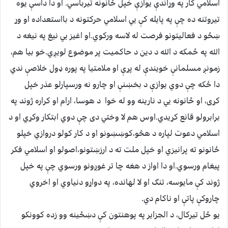
اسلامي کار په وړاندې يوازې خپل ځانونه تيرباسي. او دا داسې يوه
تيروتنه ده چې په پايله کې يي اسلامي حرکتونه د بااستعداده او وړ
ښځو د فعاليتونو فرصت له لاسه ورکوي.او اغيز يي نيغ په نيغه د
الله په ځمکه د الله د دين د حاکميت پر موضوع لويږي.خو بيا هم،
زمونږ مسلمانې خويندې له پړې او ملامتيا په پوره ډول خلاصې ندي
دا ځکه چې دوي يوازې د بخښنې او چارو نه ورسپارلو عذر خپل
کړی، او ځانونه يي د نارينه وو له خوا د هوسا، ارام او کراره ژوند په
برابرولو قانع کړيدي.اوس هم لا وختي دی چې دوي ابتکار وکړي او د
اسلامي دعوت لپاره د هڅو،کوښښونو او د کار کولو دروازي خپلو
ځانونو ته پرانيزي او خپل ملت ته د ارزښتونو،اصولو او اسلامي فکر
پيغام ورسوي.او دا اواز د هغه چا تر غوږونو ورسوي چې په خپل
ژوند کې مايوسه، تنګ او لا لهانده، په دواړو دنياوي او اخروي
چاروکې پاتې او ناکام دي.
يو ځل تيرکال، د الجزاير په پوهنتون کې دښځينه وو زده کوونکو