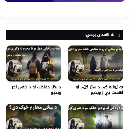
له همدې برخې:
په ټولنه کې د ستر ګټې او
د نظر حفاظت او د هغې اجر |
اهمیت يې | ویدیو
ویدیو