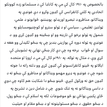
بالخصوص په ۱۹۷۰ کال کې مې په کاناډا کې د مسلمانو زده کوونکو
اتحاديي په کلني کانفرانس کې ګډون وکړو د دې غونډې په
ويناګانو، مناظرو،د تبصرو اوريدلو، پوښتنو، ځوابونو د علمي،
ټولنيز، تعليمي ، سياسي او د ټولو سترو او کوچنيومسايلو په
شمول په ټولو برخو کې نارينه وو او ښځينه وو ګډون کړی وو. د
غونډې په ټوله دوره کې يوازينی بنديز چې په ښځو لګيدلی وو هغه د
سوال او ځواب برخه وه چې دې کار ښځې نهايي په تشويش کې
کړې وې، د مثال په توګه، په ۱۹۸۰م کال کې مې د اروپا او متحده
ايالاتو په ځينو کانفرانسونو کې ګډون کړی وو دلته راته دا جوته
شوه چې د غونډو په ډيرو مهمو ويناګانو او مناظرو کې ښځو ته د
ګډون حق نه ورکول کېږي. ځينو ښځو دا شکايت هم کاوه چې دوي
د داسې ويناګانو نه په تنګ شوي چې د شامل دين د تشريح په
ځای پکښې يواځې يو څو موضوعات لکه په اسلام کې د ښځو رول،
د ښځو حقوق، د ښځو مسئوليتونه او د ښځو مقام او حيثيت