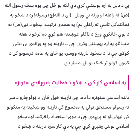
يي د دين په اړه پوښتنې کړي دي لکه يو ځل چې يوه ښځه رسول الله
(ص) ته راغله او ورته يي وويل : (ای د الله(ج) رسوله! زه د ښځو په
نمائندګۍ تاسې ته راغلې يم) په همدې ترتيب، ښځو د نبي(ص) نه
د يوې ځانګړې ورځ د ټاکلو غوښتنه هم کړې ده ترڅو د هغه
مسائلو په اړه پوښتنې وکړي چې د نارينه وو په وړاندې يي نشي
کولای.چې دا د ښځود نارينه ووسره يو ځای په عامه درسونو کې د
ګډون کولو تر څنګ يو بل امتياز دی.
په اسلامي کار کې د ښځو د فعاليت په وړاندې ستونزه
دلته اساسي ستونزه دا ده، چې نارينه خپل ځان د ټولوچارو د سر
ته رسولو مستحق بولي په مجموع کې نارينه وو ښځينه په منګولو
کې نيولي،او نه پرپږدي چې د دوي استعداد راڅرګند اود ښځو
اسلامي ټولنې رهبري کړي چې په دې کار سره نارينه د ښځو د