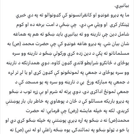
بيانيږي.
ما په ډيرو غونډو او کانفرانسونو کې ګډونوالو ته په دي خبري
ټينګار کړی او ويلي مې دي، چې ښځې د امت برخه ده او کوم
شامل دين چې نارينه وو ته بيانيږي بايد ښځو ته هم په هماغه
شان بيان شي. په ډيرو هاغه غونډو کې چې حضرت محمد (ص) به
مسلمانانو ته پکې د دين زده کړې ورکولې ښځو د نارينه وو سره
يوځای د ځانګړو شرايطو لاندې ګډون کاوه، دوي همدارنګه د نارينه
وو سره يوځای د جمعې په لمونځونو کې ګډون کړی او يا لږ تر لږه
د جمعې په مبارکه ورځ يي د نارينه وو سره په يو مسجد کې د
جمعې لمونځ اداکړی دی، دوي پرته له شرم او بې زړه توب د ښځو
په ډيرو باريکه مسائلو کې د ځان د پوهاوي په خاطر بار، بار پوښتنې
کړيدي. لکه په خپله عايشه (رض) چې فرمايي: له حضرت
محمد(ص) نه د ښځو په اړه ډيرې پوښتنې په خپله ښځو کړي دي او
يا خو د ټولو ښځو په نمائندګۍ يوه ښځه راغلې او له نبي (ص) نه