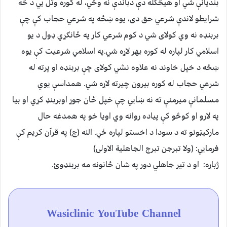
بنديانې شي او هيڅکله دې دباندې نه وځي، له کوره وتل يي د څه
شرايطو لاندې شرعي حق دی، يوه ښځه په شرعي حجاب کې چې
بربنډه نه وي کولای شي د کوم شرعي کار په ځانګړي ډول د يو
اسلامي کار لپاره له کوره بهر لاړه شي.په اسلامي شرعيت کې يوه
ښځه د خپل خاوند نه علاوه نشي کولای چې بربنډه او پرته له
شرعي حجاب له کوره بيرون چيرته لاړه شي. همداسې يوي
مسلمانې ميرمنې ته نه ښايي چې خپل ځان جوړ اوبربنډ کړي او بيا
په لارو او کوڅو کې پياده روانه وي اويا خو په همدغه حال
مارکيټونو ته د سودا د اخستو لپاره ځي. الله (ج) په قرآن کريم کې
فرمايي: (ولا تبرجن تبرج الجاهلية الاولی)
ژباړه: او د تير جاهلي دور په شان ځانونه مه بربنډوئ.
Wasiclinic YouTube Channel