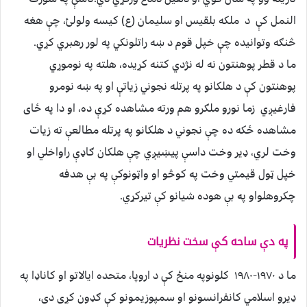
النمل کې د ملکه بلقيس او سليمان (ع) کيسه ولولئ، چې هغه
څنګه وتوانيده چې خپل قوم د ښه راتلونکي په لور رهبري کړي.
ما د قطر پوهنتون نه له نژدي کتنه کړيده، هلته په نوموړي
پوهنتون کې د هلکانو په پرتله نجوني زياتې او په ښه نومرو
فارغيږي زما نورو ملګرو هم ورته مشاهده کړې ده، او دا په ځاى
مشاهده ځکه ده چې نجوني د هلکانو په پرتله مطالعې ته زيات
وخت لري، ډير وخت داسې پيښيږي چې هلکان ګاډې راواخلي او
خپل ټول قيمتي وخت په کوڅو او واټونوکې په بې هدفه
چکروهلواو په بې هوده شيانو کې تيرکړي.
په دې ساحه کې سخت نظريات
ما د ۱۹۷۰-۱۹۸۰ کلونوپه منځ کې د اروپا، متحده ايالاتو او کاناډا په
ډيرو اسلامي کانفرانسونو او سمپوزيمونو کې ګډون کړی دی،