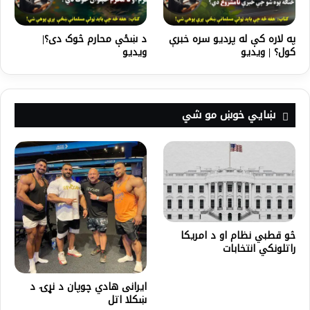
په لاره کې له پردیو سره خبرې
د ښځې محارم څوک دی؟|
کول؟ | ویدیو
ویدیو
ښايي خوښ مو شي
څو قطبي نظام او د امریکا
راتلونکي انتخابات
ایرانی هادي چوپان د نړۍ د
ښکلا اتل