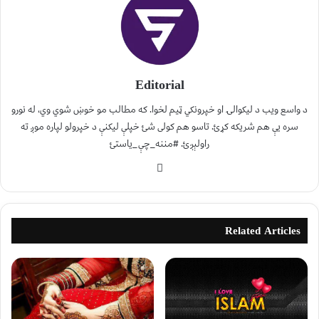
Editorial
د واسع ویب د لیکوالۍ او خپرونکي ټیم لخوا. که مطالب مو خوښ شوي وي، له نورو
سره یې هم شریکه کړئ. تاسو هم کولی شئ خپلې لیکنې د خپرولو لپاره موږ ته
راولېږئ. #مننه_چې_یاستئ
Related Articles