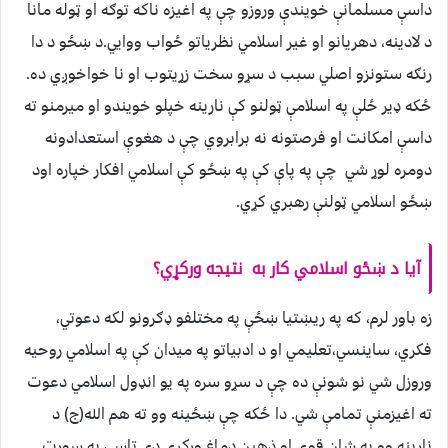
داسې مسلمانې خويندې وروزو چې په اغيزه ناکه توګه او ټوله مانا
د لادينه، دهريانو او غير اسلامي نظرياتو ځواب ووايي.د ښځو د دا
رنګه ستونزو اصلي سبب د سړو سخت زړيتوب او نا خواخوږي ده.
ځکه ډير ځلې په اسلامې ټولنو کې نارينه خپلو خويندو او ميرمنو ته
داسې امکانت او فرصتونه نه برابروي چې د هغوې استعدادونه
دومره لوړ شي چې په پاې کې په ښځو کې اسلامي افکار خپاره اود
ښځو اسلامي ټولنې رهبري کړي.
آيا د ښځو اسلامي کار به نتيجه ورکړي؟
زه باور لرم، که په ريښتيا ښځې په مختلفو ډګرونو لکه دعوتي،
فکري، ساينسي،تعليمي او د ادبياتو په ميدان کې په اسلامي روحيه
وروزل شي نو شونې ده چې د سړو سره په يو انډول اسلامي دعوت
ته اغيزمنې تمامې شي. دا ځکه چې ښځينه وو ته هم الله(ج) د
نارينه وو په شان قوي او ذهين دماغ ورکړي دي.تاسې په سورت