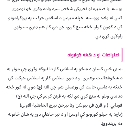
يو ښه، با ضميره او تحريکي شخص سره واده وکړي خو نوموړی
کس له واده وروسته خپله ميرمن د اسلامي حرکت په پروګرامونو
کې د ګډون کولو څخه منع کوي، چې دې کار هم ډيرې ستونزې
راولاړې کړي دي.
اعتراضات او د هغه ځوابونه
ښايي ځنې کسان د ښځو په اسلامي کار دا نيوکه وکړي چې مونږ به
د ښځوفعاليت ،رهبري او د دوي اسلامي کار په اسلامي حرکت کې
څنګه په داسې حالت کې وزغملې شو چې الله (ج) دوي له کور څخه
دباندې وتلو نه منع کړي دي لکه په قرآن کريم کې چې الله (ج)
فرمايي: ( و قرن فی بيوتکن ولا تبرجن تبرج الجاهلية الاولی)
ژباړه: په خپلو کورونو کې اوسئ او د تير جاهلي دور په شان ځانونه
مه بربنډوئ.