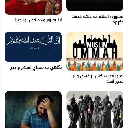
مشوره: اسلام ته څنګه خدمت
ایا په زور واده کول روا دي؟
وکړم؟
نگاهي به معناي اسلام و دين
امروز قدر هرکس بر فسق و بر
فجور است