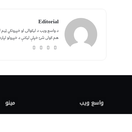
Editorial
د واسع ویب د لیکوالۍ او خپرونکي ټیم
هم کولی شئ خپلې لیکنې د خپرولو لپاره
واسع ویب
مینو
کور پاڼه
لیکنه خپرول
زموږ په اړه
اعلان خپرول