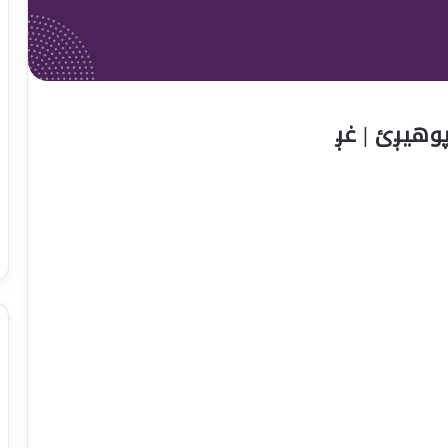
پوهیږئ | غږ