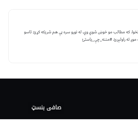
 لخوا. که مطالب مو خوښ شوي وي، له نورو سره یې هم شریکه کړئ. تاسو
 موږ ته راولېږئ. #مننه_چې_یاستئ
صافی بنسټ
صافی بنسټ Safi Foundation
واسع صافی wasisafi.com