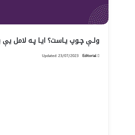
ولـې چـوپ یـاست؟ ایـا پـه لامل یې 
Updated: 23/07/2023
Editorial