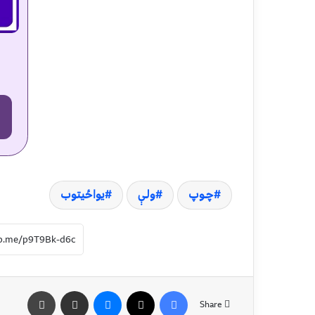
چـوپ
ولـې
یواځیتوب
Share