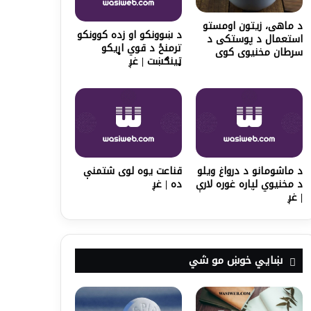
د ماهی، زیتون اومستو
د ښوونکو او زده کوونکو
استعمال د پوستکی د
ترمنځ د قوي اړیکو
سرطان مخنیوی کوی
ټینګښت | غږ
د ماشومانو د درواغ ویلو
قناعت یوه لوی شتمنې
د مخنیوي لپاره غوره لارې
ده | غږ
| غږ
ښايي خوښ مو شي