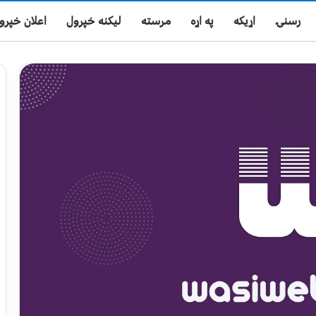
رسنۍ
اړیکه
په اړه
مرسته
لیکنه خپرول
اعلان خپرو