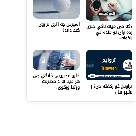
اسپرین چه اثری بر روی
«که مې مینه ناکې خبرې
کبد دارد؟
زده وای نو دنده یې
راکوله»
څلور مدیریتي څانګې چې
هر فرد ته د مدیریت
تراویح څو رکغته دی؟ |
وړتیا ورکوي.
بشپړ بیان