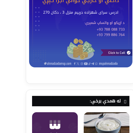
له همدې برخې: