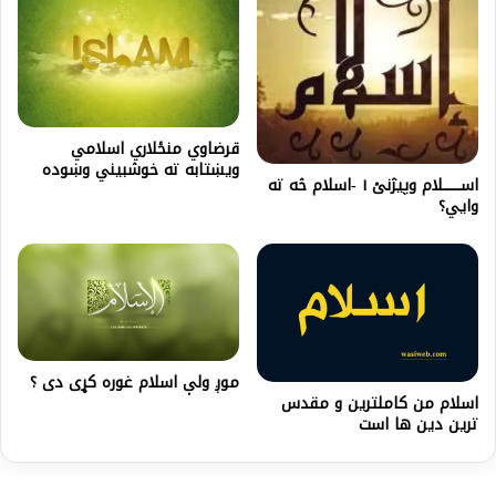
قرضاوي منځلاري اسلامي
ويښتابه ته خوشبيني وښوده
اســــــــلام وپيژنئ ۱ -اسلام څه ته
وايي؟
موږ ولې اسلام غوره کړی دی ؟
اسلام من کاملترین و مقدس
ترین دین ها است