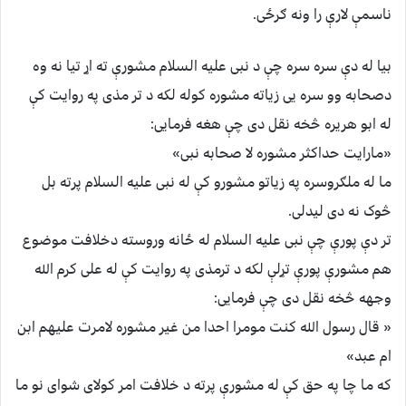
ناسمې لارې را ونه ګرځی.
بیا له دې سره سره چې د نبی علیه السلام مشورې ته اړ تیا نه وه
دصحابه وو سره یی زیاته مشوره کوله لکه د تر مذی په روایت کې
له ابو هریره څخه نقل دی چې هغه فرمایی:
«مارایت حداکثر مشوره لا صحابه نبی»
ما له ملګروسره په زیاتو مشورو کې له نبی علیه السلام پرته بل
څوک نه دی لیدلی.
تر دې پورې چې نبی علیه السلام له ځانه وروسته دخلافت موضوع
هم مشورې پورې تړلې لکه د ترمذی په روایت کې له علی کرم الله
وجهه څخه نقل دی چې فرمایی:
« قال رسول الله کنت مومرا احدا من غیر مشوره لامرت علیهم ابن
ام عبد»
که ما چا په حق کې له مشورې پرته د خلافت امر کولای شوای نو ما