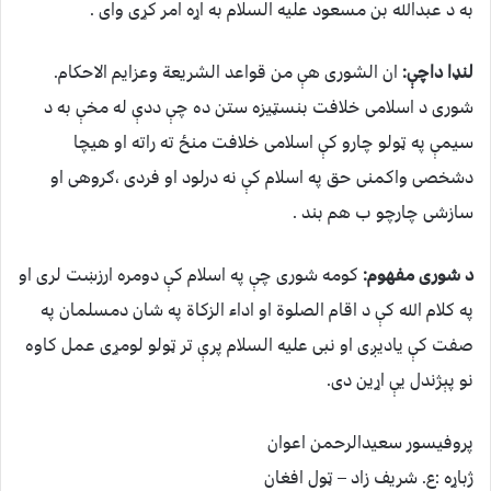
به د عبدالله بن مسعود علیه السلام به اړه امر کړی وای .
لنډا داچې:
ان الشوری هې من قواعد الشریعة وعزایم الاحکام.
شوری د اسلامی خلافت بنسټیزه ستن ده چې ددې له مخې به د
سیمې په ټولو چارو کې اسلامی خلافت منځ ته راته او هیچا
دشخصی واکمنی حق په اسلام کې نه درلود او فردی ،ګروهی او
سازشی چارچو ب هم بند .
د شوری مفهوم:
کومه شوری چې په اسلام کې دومره ارزښت لری او
په کلام الله کې د اقام الصلوة او اداء الزکاة په شان دمسلمان په
صفت کې یادیږی او نبی علیه السلام پرې تر ټولو لومړی عمل کاوه
نو پېژندل یې اړین دی.
پروفیسور سعیدالرحمن اعوان
ژباړه :ع. شریف زاد – ټول افغان