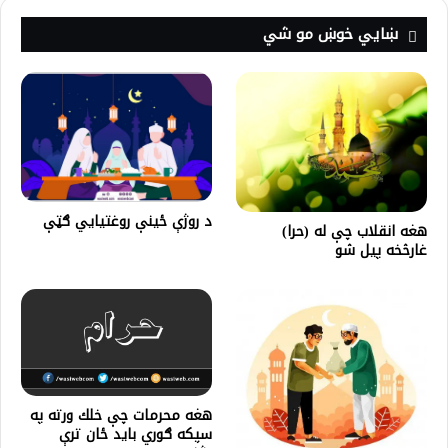
ښايي خوښ مو شي
د روژې ځينې روغتيايي ګټې
هغه انقلاب چې له (حرا)
غارڅخه پیل شو
هغه محرمات چې خلك ورته په
سپكه ګوري بايد ځان ترې