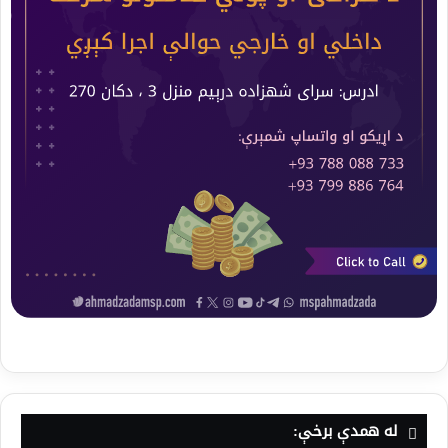
له همدې برخې: