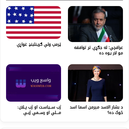
ټرمپ ولې ګرينلينډ غواړي
عراقچي؛ له جګړې تر توافقه
مو لار یوه ده
د بشار الاسد مېرمن اسما اسد
ژب ســـیاســت او ژب پــلان:
څوک ده؟‌
مــــلي او رســـمي ژبــې