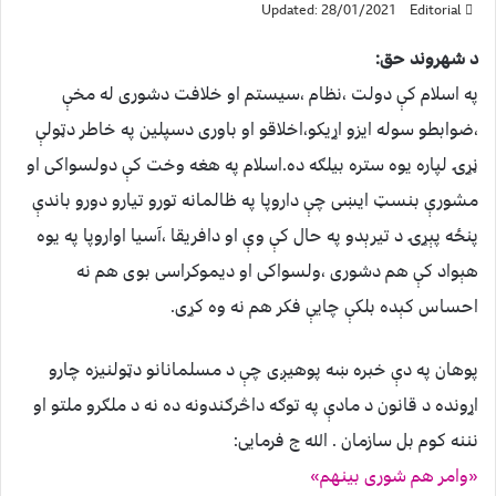
Updated: 28/01/2021
Editorial
د شهروند حق:
په اسلام کې دولت ،نظام ،سیستم او خلافت دشوری له مخې
،ضوابطو سوله ایزو اړیکو،اخلاقو او باوری دسپلین په خاطر دټولې
ڼړۍ لپاره یوه ستره بیلګه ده.اسلام په هغه وخت کې دولسواکی او
مشورې بنسټ ایښی چې داروپا په ظالمانه تورو تیارو دورو باندې
پنځه پېړۍ د تیرېدو په حال کې وې او دافریقا ،آسیا اواروپا په یوه
هېواد کې هم دشوری ،ولسواکی او دیموکراسی بوی هم نه
احساس کېده بلکې چایې فکر هم نه وه کړی.
پوهان په دې خبره ښه پوهیږی چې د مسلمانانو دټولنیزه چارو
اړونده د قانون د مادې په توګه داڅرګندونه ده نه د ملګرو ملتو او
نننه کوم بل سازمان . الله ج فرمایی:
«وامر هم شوری بینهم»