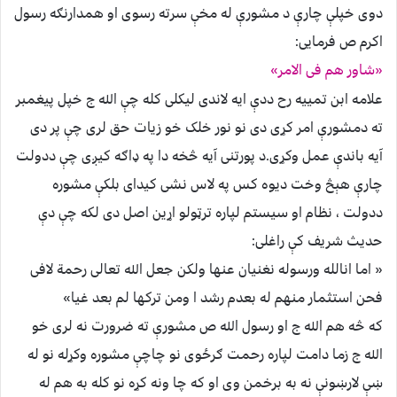
دوی خپلې چارې د مشورې له مخې سرته رسوی او همدارنګه رسول
اکرم ص فرمایی:
«شاور هم فی الامر»
علامه ابن تمییه رح ددې ایه لاندی لیکلی کله چې الله ج خپل پیغمبر
ته دمشورې امر کړی دی نو نور خلک خو زیات حق لری چې پر دی
آیه باندې عمل وکړی.د پورتنی آیه څخه دا په ډاګه کیږی چې ددولت
چارې هېڅ وخت دیوه کس په لاس نشی کیدای بلکې مشوره
ددولت ، نظام او سیستم لپاره ترټولو اړین اصل دی لکه چې دې
حدیث شریف کې راغلی:
« اما انالله ورسوله نغنیان عنها ولکن جعل الله تعالی رحمة لافی
فحن استثمار منهم له بعدم رشد ا ومن ترکها لم بعد غیا»
که څه هم الله ج او رسول الله ص مشورې ته ضرورت نه لری خو
الله ج زما دامت لپاره رحمت ګرځوی نو چاچې مشوره وکړله نو له
ښې لارښونې نه به برخمن وی او که چا ونه کړه نو کله به هم له