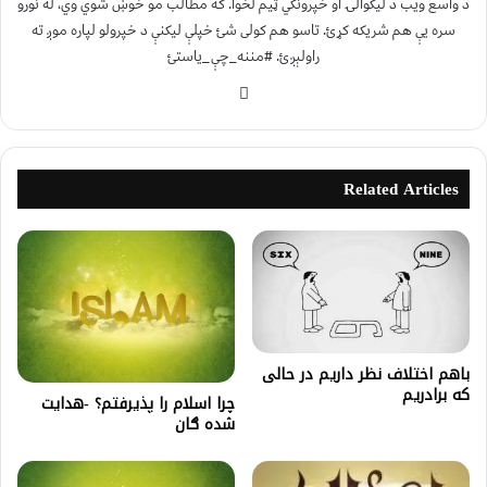
د واسع ویب د لیکوالۍ او خپرونکي ټیم لخوا. که مطالب مو خوښ شوي وي، له نورو
سره یې هم شریکه کړئ. تاسو هم کولی شئ خپلې لیکنې د خپرولو لپاره موږ ته
راولېږئ. #مننه_چې_یاستئ
Related Articles
باهم اختلاف نظر داریم در حالی
که برادریم
چرا اسلام را پذيرفتم؟ -هدایت
شده ګان