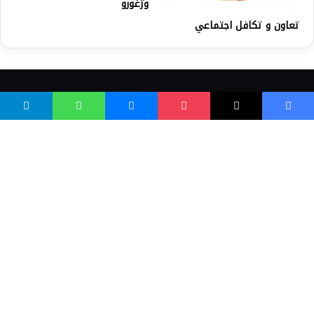
وژغورو
تعاون و تكافل اجتماعي
واسع ویب
کور پاڼه
زموږ په اړه
موږ سره اړیکه
مرسته کول
یوتیوب چینلونه
ټولنیزو رسنیو کې
مینو