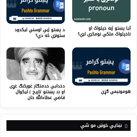
آيا پښتو ژبه خپلواک او
د پښتو ژبې اوسني لیکدود
ناخپلواک ملکي نومځري لري؟
ستونزې څه دي؟
دخدایي خدمتګار غورځنګ غړی
هومونېمي ګړي
او (د پښتنو تاریخ ) لیکوال
قاضي عطاءالله خان
ښايي خوښ مو شي