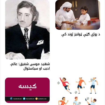
د روژې ګټې ټولنيز ژوند کې
شهيد موسی شفيق؛ عالم،
اديب او سياستوال