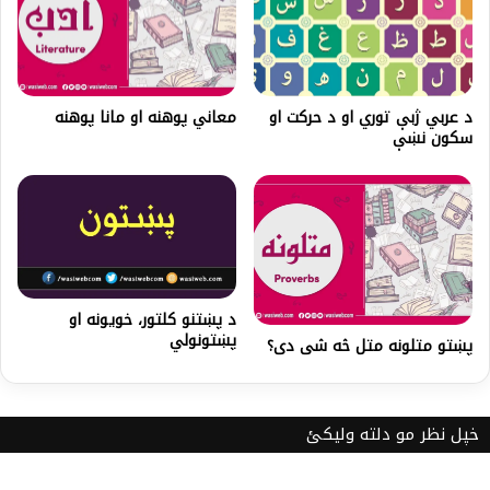
د عربي ژبې توري او د حرکت او
معاني پوهنه او مانا پوهنه
سکون نښې
د پښتنو کلتور، خویونه او
پښتونولي
پښتو متلونه متل څه شی دی؟
خپل نظر مو دلته ولیکئ