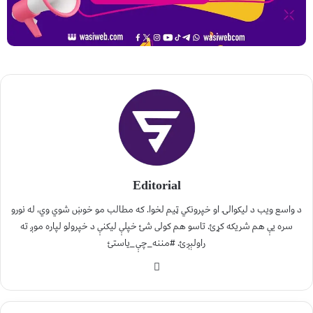
Editorial
د واسع ویب د لیکوالۍ او خپرونکي ټیم لخوا. که مطالب مو خوښ شوي وي، له نورو
سره یې هم شریکه کړئ. تاسو هم کولی شئ خپلې لیکنې د خپرولو لپاره موږ ته
راولېږئ. #مننه_چې_یاستئ