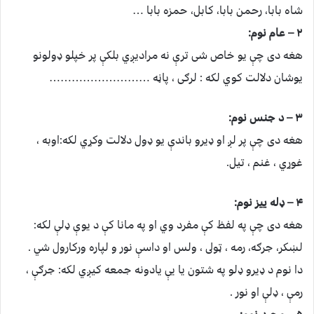
شاه بابا، رحمن بابا، كابل، حمزه بابا …
۲ – عام نوم:
هغه دى چې يو خاص شى ترې نه مراديږي بلكې پر خپلو ډولونو
يوشان دلالت كوي لكه : لرګى ، پاڼه ………………………
۳ – د جنس نوم:
هغه دى چې پر لږ او ډيرو باندې يو ډول دلالت وكړي لكه:اوبه ،
غوړي ، غنم ، تيل.
۴ – ډله ييز نوم:
هغه دى چې په لفظ كې مفرد وي او په مانا كې د يوې ډلې لكه:
لښكر، جرګه، رمه ، ټولى ، ولس او داسې نور و لپاره وركارول شي .
دا نوم د ډيرو ډلو په شتون يا يې يادونه جمعه كيږي لكه: جرګې ،
رمې ، ډلې او نور .