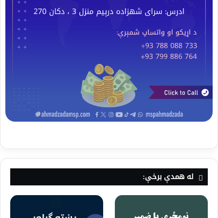
له همدې برخې: