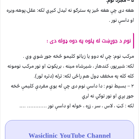
۵ – مجرد نوم:
هغه دى چې هغه څيز په سترګو نه ليدل كيږي لكه: عقل،پوهه،ويره
او داسې نور .
نوم د جوړښت له پلوه په دوه ډوله دى :
مركب نوم: چې له دوو يا زياتو كليمو څخه جوړ شوي وي .
لكه: شيرپور، كندهار ، شيرشاه مينه ، بريكوټ او نور مركب نومونه
كله كله په مخفف ډول هم راځى لكه: ترله (دتره لور).
۲ – بسيط نوم : دا داسې نوم دى چې له يوې مفردې كليمې څخه
جوړ يږي او نور توكي نه لري
لكه : كټ ، لاس ، سر ، زړه ، خوله او داسې نور ………… ….
Wasiclinic YouTube Channel