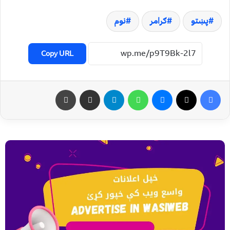
پښتو
ګرامر
نوم
Copy URL