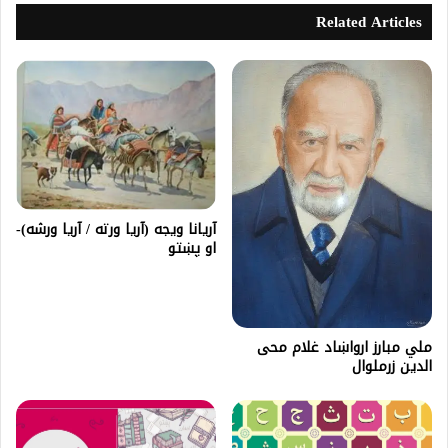
Related Articles
آریانا ویجه (آریا ورته / آریا ورشه)-
او پښتو
ملي مبارز ارواښاد غلام محی
الدين زرملوال