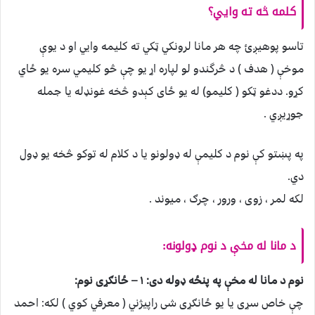
کلمه څه ته وايي؟
تاسو پوهيږئ چه هر مانا لرونكي ټكي ته كليمه وايي او د يوې
موخې ( هدف ) د څرگندو لو لپاره اړ يو چې څو كليمي سره يو ځاي
كړو. ددغو ټكو ( كليمو) له يو ځاى كېدو څخه غونډله يا جمله
جوړيږي .
په پښتو كې نوم د كليمې له ډولونو يا د كلام له توكو څخه يو ډول
دي.
لكه لمر ، زوى ، ورور ، چرګ ، ميوند .
د مانا له مخې د نوم ډولونه:
نوم د مانا له مخې په پنځه ډوله دى:
۱ – ځانګړى نوم:
چې خاص سړى يا يو ځانګړى شى راپيژني ( معرفي كوي ) لكه: احمد