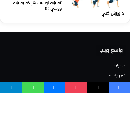
ته ښه اوسه ، هر څه به ښه
ووینې !!!
د ورزش ګټې
واسع ویب
کور پاڼه
زموږ په اړه
موږ سره اړیکه
مرسته کول
یوتیوب چینلونه
ټولنیزو رسنیو کې