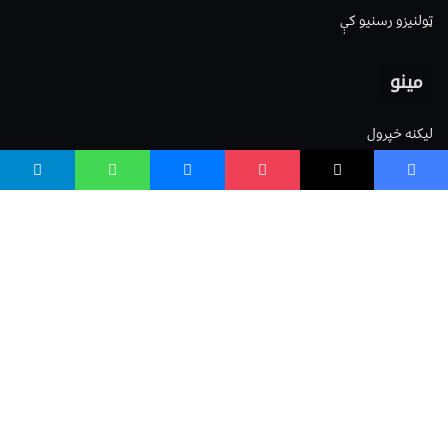
ټولنیزو رسنیو کې
مینو
لیکنه خپرول
اعلان خپرول
لیکنې رپوټ
ستاسو نظر
Terms of Service
Privacy Policy
Cookies Policy
صافی بنسټ