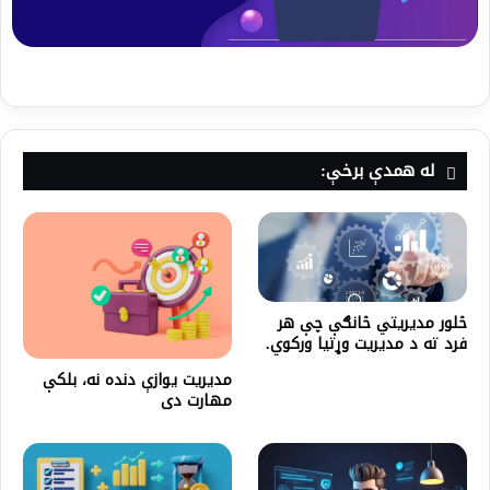
له همدې برخې:
څلور مدیریتي څانګې چې هر
فرد ته د مدیریت وړتیا ورکوي.
مدیریت یوازې دنده نه، بلکې
مهارت دی