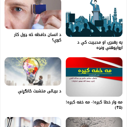
د انسان حافظه څه ډول کار
کوي؟
په رهبرۍ او مدیریت کې د
ارواپوهنې ونډه
د بريالی متشبث ځانګړنې
مه وار خطا کېږه!- مه خفه کېږه!
(۴۵)