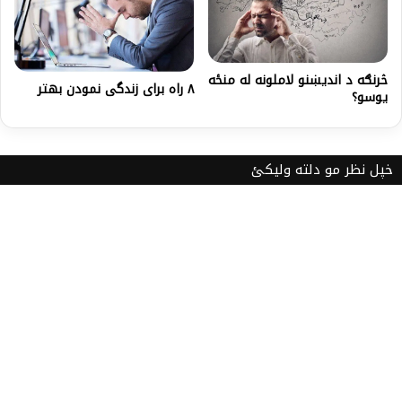
څرنګه د انديښنو لاملونه له منځه
۸ راه برای زندگی نمودن بهتر
يوسو؟
خپل نظر مو دلته ولیکئ