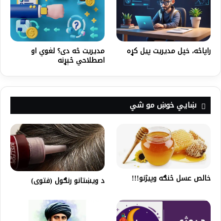
راپاڅه، خپل مدیریت پیل کړه
مدیریت څه دی؟ لغوي او
اصطلاحي څېړنه
ښايي خوښ مو شي
خالص عسل څنګه وپیژنو!!!
د ويښتانو رنګول (فتوى)