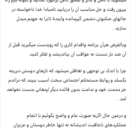
میشوید با تأمل و تدبر و تعمق کافی برخورد نمائید و بگونۀ لازم راه
بیرون رفت و حل مناسب آن را دریابید تامبادا خدا ناخواسته در
جالهای عنکبوتی دشمن گیرمانده وآیندۀ تانرا به جهنم مبدل
سازید .
وبالفرض هرآن برنامه واقدام کاری را که رویدست میگیرید قبل از
آن صد بار نسبت به عواقب آن بیاندیشد و تفکر کنید.
چرا با اندک بی توجهی و تغافلی میشود که تارهای دوستی دیرینه
بگسلد و روابط مستحکم اجتماعی سخت آسیب ببیند که درآندم
جز مذمت خود و ندامت بدون فائده دیگر ارمغانی بدست نخواهد
آمد .
و درعین حال اگربه صورت عام و واضح بگوئیم با انجام
عملکردهای ناعاقبت اندیشانه نه تنها خاطر دوستان و عزیزان