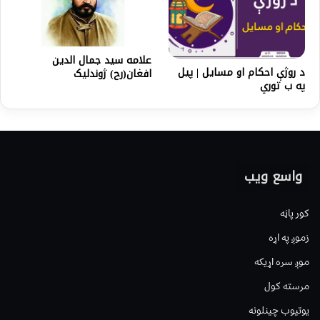
علامه سید جمال الدین
د روژې احکام او مسایل | پیل
افغان(رح) ژوندلیک
په ب توري
واسع ویب
کور پاڼه
زموږ په اړه
موږ سره اړیکه
مرسته کول
یوتیوب چینلونه