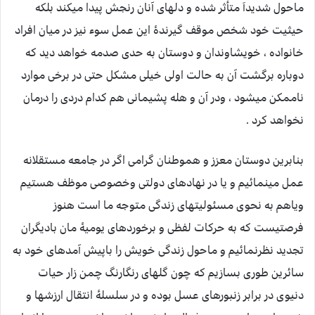
ماحول شدیداَ متأثر شده و دلهای آنان رنجش پیدا میکند بلکه
حیثیت خود شخص موقف گیرندۀ این عمل سوء نیز در میان افراد
خانواده ، خویشاوندان و دوستان به حدی صدمه خواهد دید که
دوباره برگشت آن به حالت اولی خیلی مشکل حتی در برخی موارد
ناممکن میشود ، ودر آن و هله پشیمانی هم کدام دردی را درمان
نخواهد کرد .
بنابرین دوستان معزز و هموطنان گرامی اگر در جامعه مستقلانه
عمل مینمائیم و یا در نهادهای دولتی وخصوصی موظف هستیم
ویاهم به نحوی مسئولیتهای زندگی متوجه ما است هنوز
فرصتیست که به حرکات لفظی و برخوردهای یومیۀ مان بادیگران
تجدید نظرنمائیم و ماحول زندگی خویش را باپیش آمدهای خود به
سائرین طوری بسازیم که چون گلهای رنگارنگ چمن زار حیات
دنیوی در برابر زنبورهای عسل بوده و در سلسلۀ انتقال ارزشها و