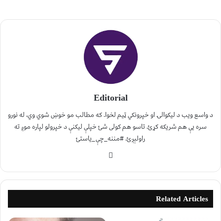
Editorial
د واسع ویب د لیکوالۍ او خپرونکي ټیم لخوا. که مطالب مو خوښ شوي وي، له نورو
سره یې هم شریکه کړئ. تاسو هم کولی شئ خپلې لیکنې د خپرولو لپاره موږ ته
راولېږئ. #مننه_چې_یاستئ
Related Articles