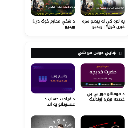
په لاره کې له پردیو سره
د ښځې محارم څوک دی؟|
خبرې کول؟ | ویدیو
ویدیو
ښايي خوښ مو شي
د مومنانو مور بي بي
د قيامت حساب د
خديجه (رض) ژوندلیک
عيسويانو په اند