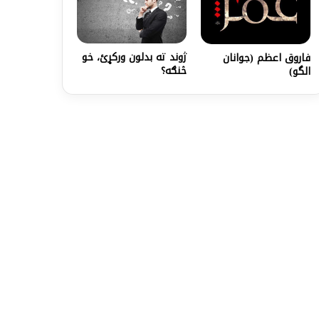
ژوند ته بدلون ورکړئ، خو
فاروق اعظم (جوانان
څنګه؟
الگو)