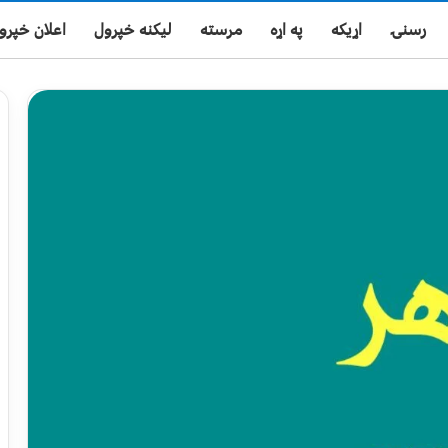
رسنۍ
اړیکه
په اړه
مرسته
لیکنه خپرول
اعلان خپرو