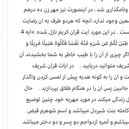
نامگذاری شد ، در اینصورت نیز مهر زن ده درهم
عین وجود ندارد انچه که هردو طرف به ان رضایت
داده و نام گذاری نموده . همان مهر واجب است . در این مورد ایت قران کریم نازل شده .»ایه 4
ْنَ لَکُمْ عَن شَیْءٍ مِّنْهُ نَفْسًا فَکُلُوهُ هَنِیئًا مَّرِیئًا و
اگر چیزی از آن را با طیب خاطر به شما بخشیدند آن
شریف متوانید دریابید . در ایات قران شریف
 ان را به گونه هدیه پیش از لمس کردن واگذار
 جانبین پس ان را در هنگام طلاق بپردازید . حال
ل زندگی میکند در مورد مهریه خود چنین توضیع
 کامله بنت شیردل میباشد و اسم شوهرم فیض
باشم و ثمره ازدواجم دو پسر و دو دختر میباشد