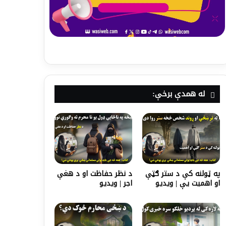
له همدې برخې:
په ټولنه کې د ستر ګټې
د نظر حفاظت او د هغې
او اهمیت يې | ویدیو
اجر | ویدیو