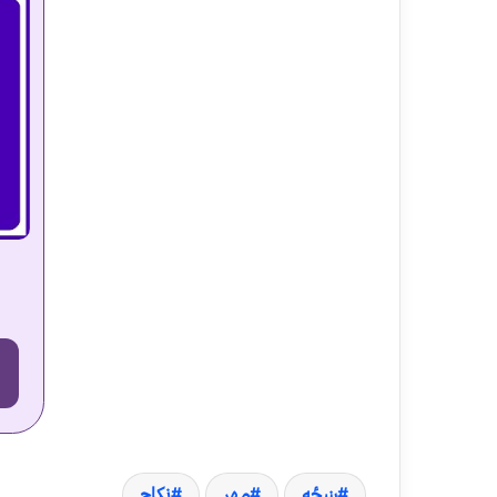
ښځه
مهر
نکاح