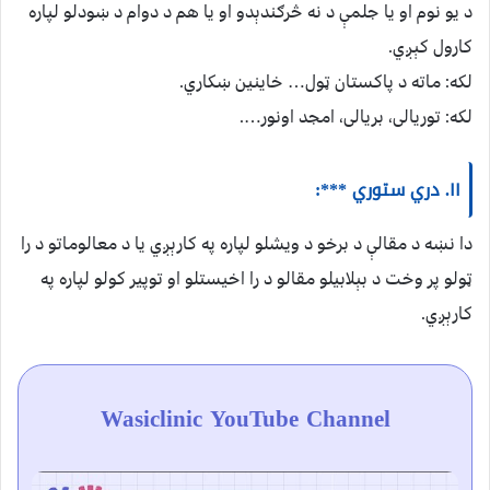
د یو نوم او یا جلمې د نه څرګندېدو او یا هم د دوام د ښودلو لپاره
کارول کېږي.
لکه: ماته د پاکستان ټول… خاینین ښکاري.
لکه: توریالی، بریالی، امجد اونور….
۱۱. دري ستوري ***:
دا نښه د مقالې د برخو د ویشلو لپاره په کارېږي یا د معالوماتو د را
ټولو پر وخت د بېلابیلو مقالو د را اخیستلو او توپیر کولو لپاره په
کارېږي.
Wasiclinic YouTube Channel