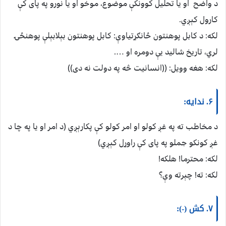
د واضح او یا تحلیل کوونکې موضوع، موخو او یا نورو په پای کې
کارول کېږي.
لکه: د کابل پوهنتون ځانګړتیاوې: کابل پوهنتون بېلابېلې پوهنځۍ
لري، تاریخ شالید یې دومره او ….
لکه: هغه وویل: ((انسانیت څه په دولت نه دی))
۶. ندایه:
د مخاطب ته په غږ کولو او امر کولو کې پکارېږي (د امر او یا په چا د
غږ کونکو جملو په پای کې راوړل کېږي)
لکه: محترما! هلکه!
لکه: ته! چېرته وې؟
۷. کش (-):