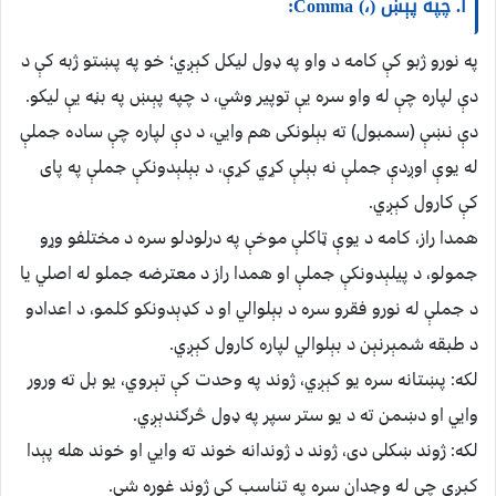
۱. چپه پېښ (،) Comma:
په نورو ژبو کې کامه د واو په ډول لیکل کېږي؛ خو په پښتو ژبه کې د
دې لپاره چې له واو سره یې توپیر وشي، د چپه پېښ په بڼه یې لیکو.
دې نښې (سمبول) ته بېلونکی هم وايي، د دې لپاره چې ساده جملې
له یوې اوږدې جملې نه بېلې کړي کړې، د بېلېدونکې جملې په پای
کې کارول کېږي.
همدا راز، کامه د یوې ټاکلې موخې په درلودلو سره د مختلفو وړو
جمولو، د پیلېدونکې جملې او همدا راز د معترضه جملو له اصلي یا
د جملې له نورو فقرو سره د بېلوالي او د کډېدونکو کلمو، د اعدادو
د طبقه شمېرنېن د بېلوالي لپاره کارول کېږي.
لکه: پښتانه سره یو کېږي، ژوند په وحدت کې تېروي، یو بل ته ورور
وايي او دښمن ته د یو ستر سپر په ډول څرګندېږي.
لکه: ژوند ښکلی دی، ژوند د ژوندانه خوند ته وايي او خوند هله پېدا
کېږي چې له وجدان سره په تناسب کې ژوند غوره شي.