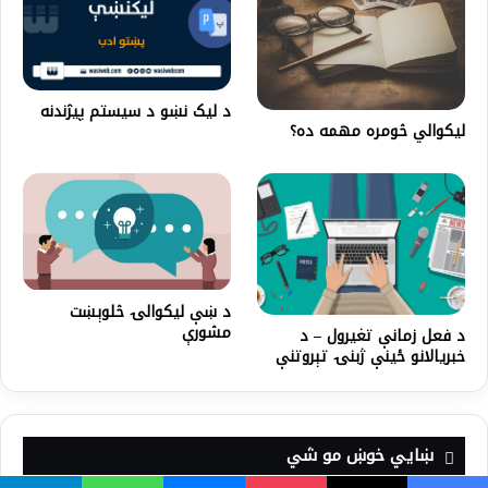
د لیک نښو د سیستم پیژندنه
لیکوالي څومره مهمه ده؟
د ښې لیکوالۍ څلوېښت
مشورې
د فعل زمانې تغیرول – د
خبریالانو ځینې ژبنۍ تېروتنې
ښايي خوښ مو شي