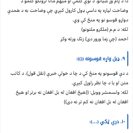
دا د پام وړ شیانو، د نوې کلمې او مبهم مانا لرونکو کلمو د
وضاحت لپاره په داسې ډول کارول کېږي چې وضاحت به د همدې
دواړو قوسو نو په منځ کې وي.
لکه: د م.م (ملګرو ملتونو)
احمد (چې زما ورور دی) زنګ ورته وکړ
۹. ډبل واړه قوسونه (()):
د دې قوسونو په منځ کې د چا د خولې خبرې (نقل قول)، د کاتب
متن او یا د چا نظر راوړل کېږي.
لکه: ولسمشر وویل: ((هیڅ افغان له بل افغان نه برتر او هیڅ
افغان له بل افغان نه کم تر نه دی))
۱۰. درې ټکي (…):