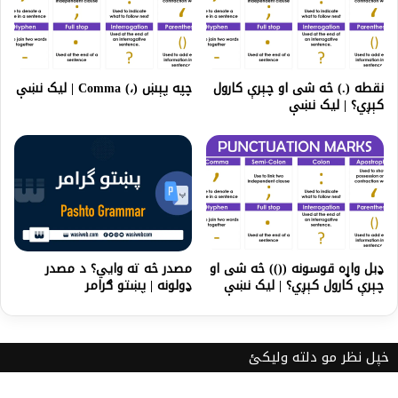
نقطه (.) څه شی او چېرې کارول
چپه پېښ (،) Comma | لیک نښې
کېږي؟ | لیک نښې
ډبل واړه قوسونه (()) څه شی او
مصدر څه ته وايي؟ د مصدر
چېرې کارول کېږي؟ | لیک نښې
ډولونه | پښتو ګرامر
خپل نظر مو دلته ولیکئ