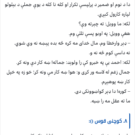
دا د نوم او ضمیر د پرلپسې تکرار او کله نا کله د یوې جملې د بېلولو
لپاره کارول کېږي.
لکه: ما وویل: ته چېرته وې؟
هغې وویل: په اوبو پسې تللې وم.
– ډېر وارخطا وم، مال خدای مه کړه څه بده پېښه نه وي شوي.
نه داسې کوم څه نه و.
لکه: احمد یې په خبرو کې را ولوېد: جماله! ښه کار دې ونه کړ.
جمال زغم له لاسه ور کړی و: هو! ښه کار مې ونه کړ؛ خو زه په خپل
کار ښه پوهېږم.
– ګوره! دا ډېر ګواښوونکی دی.
ما ته عقل مه را ښیه.
۸. کوچنی قوس ():