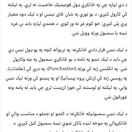
د دې لپاره چې په ځانګړي ډول فونیمیک خاصیت نه لري، په لیکنه
کې کارول کېږي، د یو توري په شان ځای نیسي او د لیک دود معیار
پرې پلی کېږي؛ خو کوم غږ نه ور کوي. د همدې لپاره باید بې غږه
نښه یا سمبول ورته وویل شي.
د لیک نښې قرار دادي ځانګړنه: په نړېواله کچه په یو ډول نښې دي
چې باید د لیک نښو په نامه د یو ځانګړي سمبول په بڼه وکارول
شي. په انګلسي ژبه کې ورته (Punctuation)، په دري کې (علامات)،
په روسیي ژبه کې (زنکي پروه پیسانیا) او په پښتو کې ورته لیک نښې
وايي، په لیکنه او لوستنه کې خورا ارزښت لري چې باید له پامه ونه
غورځول شي.
د لیک نښې سمبولیکه ځانګړنه: د کلمو او جملو د مناسب والي او
ځانګړوالي په موخه لنډه ټاکل شوې نښه سمبول ګڼل کېږي. د