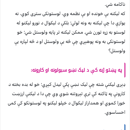
ناکامه شي.
که لیکنه بې خونده او بې نظمه وي، لوستونکی ستړی کوي، نه
یوازې دا چې لیکنه به ونه لولي؛ بلکې د لیکوال د نورو لیکنو له
لوستو به زړه تورن شي. ممکن لیکنه تر پایه ولوستل شي؛ خو
لوستونکی به ونه پوهېږي چې څه یې ولوستل او د څه لپاره یې
ولوستل؟
په پښتو ژبه کې د لیک نښو سبولونه او کارونه:
ډېری لیکنې شته چې لیک نښې پکې لیدل کېږي؛ خو له بده بخته د
کارونې په ټاکنه کې ترې تېروتنه شوي وي چې دا د لیکنې ارزښت
خورا کموي او همداراز لیکوال د خپلو لیکنو په لوستونکو کې کمی
احساسوي.