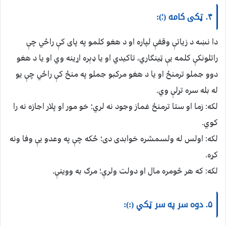
۴. ټکی کامه (؛):
دا نښه د زیاتې وقفې لپاره او د هغو کلمو په پای کې راځي چې
راتلونکې کلمه یې ټينګاري، تاکیدي او یا ډېره اړینه وي او یا د هغو
دوو جملو ترمنځ او یا د هغو مرکبو جملو په منځ کې راځي چې یو
له بله سره تړلې وي.
لکه: زما او ستا ترمنځ غماز وجود نه لري؛ خو مور او پلار اجازه نه را
کوي.
لکه: اولس له ولسمشره خوابدی دی؛ ځکه چې په وعدو یې وفا ونه
کړه.
لکه: که هر څومره مال او دولت ولرې؛ مرګ به ووینې.
۵. دوه سر په سر ټکي (:):