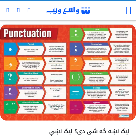
لیک نښه څه شی دی؟ لیک نښې