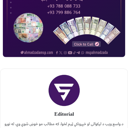
Editorial
د واسع ویب د لیکوالۍ او خپرونکي ټیم لخوا. که مطالب مو خوښ شوي وي، له نورو