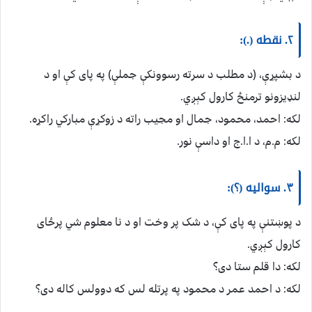
۲. نقطه (.):
د بشپړې، (د مطلب د سرته رسوونکې جملې) په پای کې او د
لنډیزونو ترمنځ کارول کېږي.
لکه: احمد، محمود، جمال او مجیب راته د زوکړې مبارکي راکړه.
لکه: م.م، د ا.ا.ج او داسې نور.
۳. سوالیه (؟):
د پوښتنې په پای کې، د شک پر وخت او د نا معلوم شي پرځای
کارول کېږي.
لکه: دا قلم ستا دی؟
لکه: د احمد عمر د محمود په پرتله لس که دوولس کاله دی؟