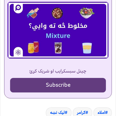
چینل سبسکرایب او شریک کړئ
Subscribe
املاء
ګرامر
لیک نښه