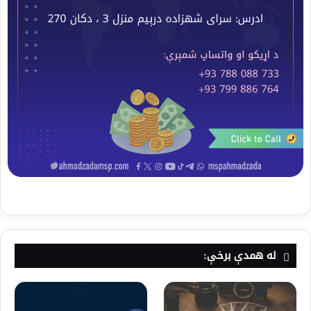
له همدې برخې: