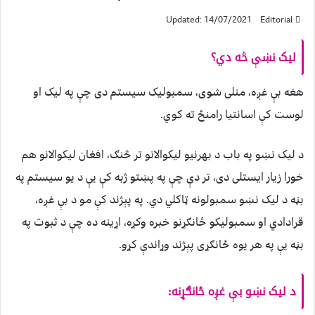
Updated: 14/07/2021
Editorial
لیک نښې څه دي؟
هغه بې غږه، منلی شوی، سمبولیک سیستم دی چې په لیک او
لوست کې اسانتیا رامنځ ته کوي.
د لیک نښو په باب د بهرنیو لیکوالانو تر څنګ، افغان لیکوالانو هم
خورا زیار ایستلی دی، تر دې چې په پښتو ژبه کې یې د یو سیستم په
بڼه د لیک نښو سمبولونه ټاکلي دي. په پېژند کې مو د بې غږه،
قرادادي او سمبولیکو ځانګړنو خبره وکړه، اړینه ده چې د ثبوت په
بڼه یې په هر یوه ځانګړی پېژند وړاندې کړو.
د لیک نښو بې غږه ځانګړنه: