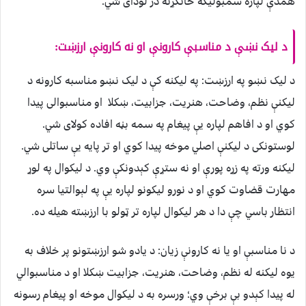
همدې لپاره سمبولیکه ځانګړنه در لودای شي.
د لیک نښې د مناسبې کارونې او نه کارونې ارزښت:
د لیک نښو په ارزښت: په لیکنه کې د لیک نښو مناسبه کارونه د
لیکنې نظم، وضاحت، هنریت، جزابیت، ښکلا او مناسبوالی پیدا
کوي او د افاهم لپاره یې پیغام په سمه بڼه افاده کولای شي.
لوستونکی د لیکنې اصلي موخه پیدا کوي او تر پایه یې ساتلی شي.
لیکنه ورته په زړه پورې او نه ستړې کېدونکې وي. د لیکوال په لوړ
مهارت قضاوت کوي او د نورو لیکونو لپاره یې په لېوالتیا سره
انتظار باسي چې دا د هر لیکوال لپاره تر ټولو با ارزښته هیله ده.
د نا مناسبې او یا نه کارونې زیان: د یادو شو ارزښتونو پر خلاف به
یوه لیکنه له نظم، وضاحت، هنریت، جزابیت ښکلا او د مناسبوالي
له پیدا کېدو بې برخې وي؛ ورسره به د لیکوال موخه او پیغام رسونه