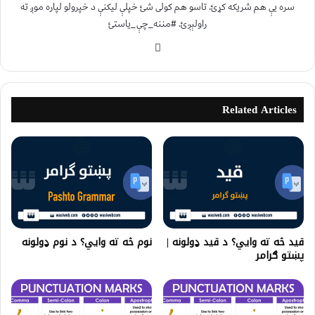
سره یې هم شریکه کړئ. تاسو هم کولی شئ خپلې لیکنې د خپرولو لپاره موږ ته
راولېږئ. #مننه_چې_یاستئ
Related Articles
قيد څه ته وايي؟ د قید ډولونه |
نوم څه ته وايي؟ د نوم ډولونه
پښتو ګرامر