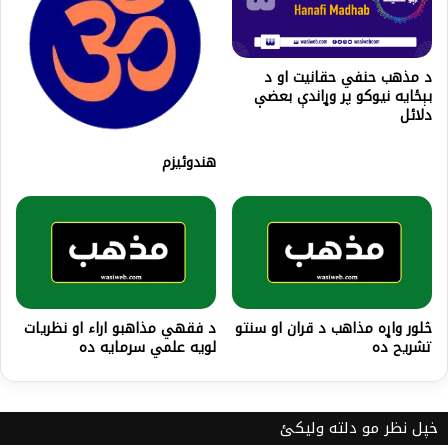
د مذهب حنفي حقانیت او د
بېځایه نیوکو پر وړاندې بعضې
دلائل
هندوئیزم
څلور واړه مذاهب د قران او سنتو
د فقهي مذاهبو اراء او نظريات
تشريح ده
لويه علمي سرمايه ده
خپل نظر مو دلته ولیکئ