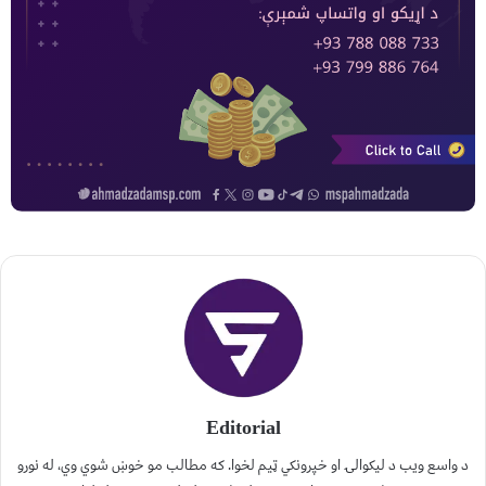
Editorial
د واسع ویب د لیکوالۍ او خپرونکي ټیم لخوا. که مطالب مو خوښ شوي وي، له نورو