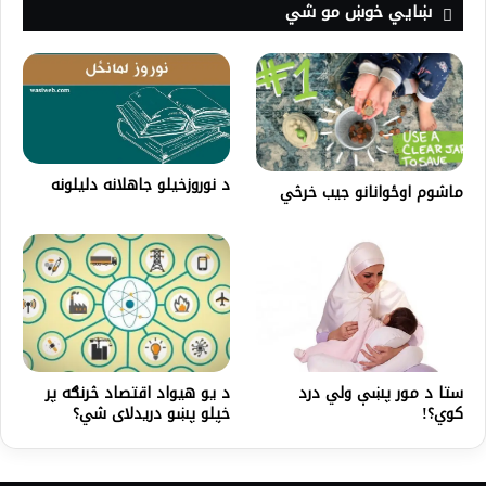
ښايي خوښ مو شي
د نوروزخیلو جاهلانه دلیلونه
ماشوم اوځوانانو جیب خرڅي
د یو هیواد اقتصاد څرنګه پر
ستا د مور پښې ولي درد
خپلو پښو دریدلای شي؟
کوي؟!