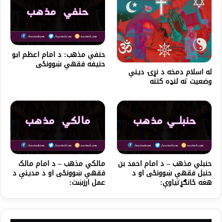
حنفي مذهب: د امام اعظم ابو
حنیفه فقهي ښوونځی
له اسلام دمخه د نړۍ دیني
وضعیت ته لنډه کتنه
حنبلي مذهب – د امام احمد بن
مالکي مذهب – د امام مالک
حنبل فقهي ښوونځی او د
فقهي ښوونځی او د مدینې د
هغه ځانګړتیاوې:
عمل ارزښت: