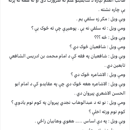
طالب العلم لپاره د سابقینو علم ته ضرورت دی او له هغه نه پرته
یې چاره نشته .
ویې ویل : مګر زه سلفي یم .
ومې ویل : ته سلفي نه یې . پوهیږې چې ته څوک یې ؟
ویې ویل : څه ؟؟؟
ومې ویل : شافعیان څوک دي ؟
ویې ویل : شافعیان په فقه کې د امام محمد بن ادريس الشافعي
تابعین دي .
ومې ویل : الاشاعره څوک دي ؟
ویې ویل : الاشاعره هغه څوک دي چې په عقایدو کې د امام ابو
الحسن الاشعري پیروان دي .
ومې ویل : نو ته د عبدالوهاب نجدي پیروان په کوم نوم یادوې ؟
کوم نوم ورته اخلې ؟
ویې ویل : په دې اساس ….. هغوي وهابیان راځي .