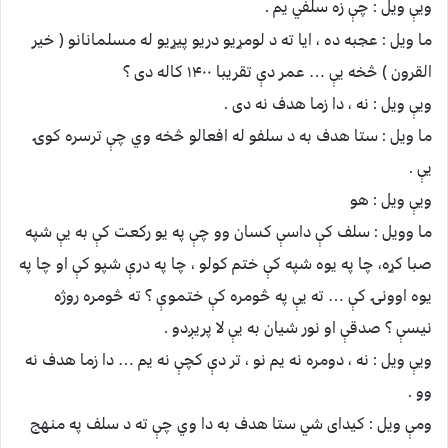
ویې ویل : چې زه سلفي یم .
ما ویل : عجبه ده ، ایا ته د لومړیو دریو پیړیو له مسلمانانو ( خیر
القرون ) څخه یې … عمر دې تقریبا ۱۴۰۰ کاله دی ؟
ویې ویل : نه ، دا زما هدف نه دی .
ما ویل : ستا هدف به د سلفو له افعالو څخه وي چې ترسره کوۍ
یې .
ویې ویل : هو
ما وویل : سلف کې داسې کسان وو چې په یو رکعت کې به یې شپه
صبا کړه، چا په یوه شپه کې ختم کولو ، چا په درې شپو کې او چا په
یوه اوونۍ کې … ته یې په څومره کې ختموې ؟ ته څومره روژه
نیسې ؟ صدقې او نور شیان به یې لا پریږدو .
ویې ویل : نه ، دومره نه یم نو ، تر دې کچې نه یم … دا زما هدف نه
وو .
ومې ویل : کیدای شي ستا هدف به دا وي چې ته د سلف په منهج