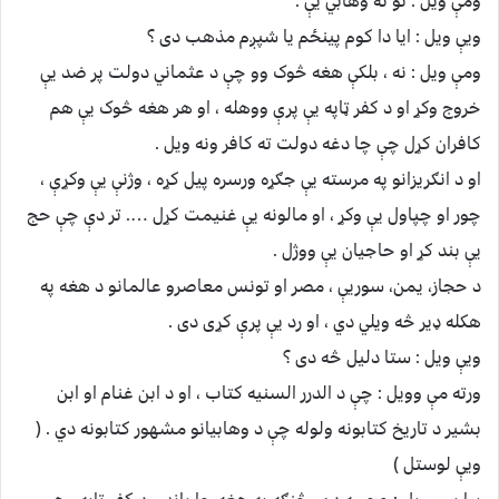
ومې ویل : نو ته وهابي یې .
ویې ویل : ایا دا کوم پینځم یا شپږم مذهب دی ؟
ومې ویل : نه ، بلکې هغه څوک وو چې د عثماني دولت پر ضد یې
خروج وکړ او د کفر ټاپه یې پرې ووهله ، او هر هغه څوک یې هم
کافران کړل چې چا دغه دولت ته کافر ونه ویل .
او د انګریزانو په مرسته یې جګړه ورسره پیل کړه ، وژنې یې وکړې ،
چور او چپاول یې وکړ ، او مالونه یې غنیمت کړل …. تر دې چې حج
یې بند کړ او حاجیان یې ووژل .
د حجاز، یمن، سوریې ، مصر او تونس معاصرو عالمانو د هغه په
هکله ډیر څه ویلي دي ، او رد یې پرې کړی دی .
ویې ویل : ستا دلیل څه دی ؟
ورته مې وویل : چې د الدرر السنیه کتاب ، او د ابن غنام او ابن
بشیر د تاریخ کتابونه ولوله چې د وهابیانو مشهور کتابونه دي . (
ویې لوستل )