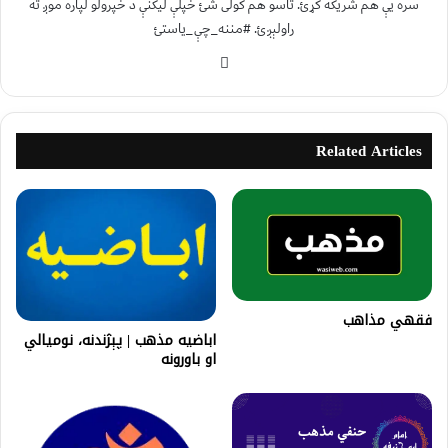
سره یې هم شریکه کړئ. تاسو هم کولی شئ خپلې لیکنې د خپرولو لپاره موږ ته
راولېږئ. #مننه_چې_یاستئ
Related Articles
فقهي مذاهب
اباضیه مذهب | پېژندنه، نومیالي
او باورونه