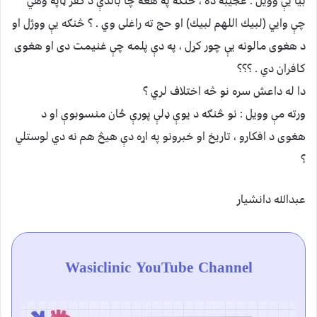
بیا یې وویل : عجیبه ده ، څنګه په هغه چا باندې د کفر ټاپه وهي
چې وايي (لبيك اللهم لبيك) او حج ته راغلی وي . ؟ څنګه یې ووژل او
د هغوی مالونه یې چور کړل ، په دې پلمه چې غنیمت دی او هغوی
کافران دي . ؟؟؟
دا له داعش سره نو څه اختلاف لري ؟
ورته مې وویل : نو څنګه د یوې ډلې پورې ځان منسوبوې او د
هغوی د افکارو ، تاریخ او خبرونو په اړه دې هیڅ هم نه دي لوستلي
؟
عبدالله دانشیار
Wasiclinic YouTube Channel