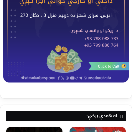
له همدې برخې: