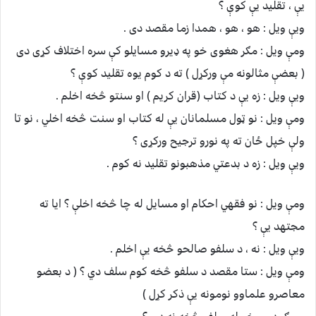
یې ، تقلید یې کوې ؟
ویې ویل : هو ، هو ، همدا زما مقصد دی .
ومې ویل : مګر هغوی خو په ډیرو مسایلو کې سره اختلاف کړی دی
( بعضې مثالونه مې ورکړل ) ته د کوم یوه تقلید کوې ؟
ویې ویل : زه یې د کتاب (قران کریم ) او سنتو څخه اخلم .
ومې ویل : نو ټول مسلمانان یې له کتاب او سنت څخه اخلي ، نو تا
ولې خپل ځان ته په نورو ترجیح ورکړی ؟
ویې ویل : زه د بدعتي مذهبونو تقلید نه کوم .
ومې ویل : نو فقهي احکام او مسایل له چا څخه اخلې ؟ ایا ته
مجتهد یې ؟
ویې ویل : نه ، د سلفو صالحو څخه یې اخلم .
ومې ویل : ستا مقصد د سلفو څخه کوم سلف دي ؟ ( د بعضو
معاصرو علماوو نومونه یې ذکر کړل )