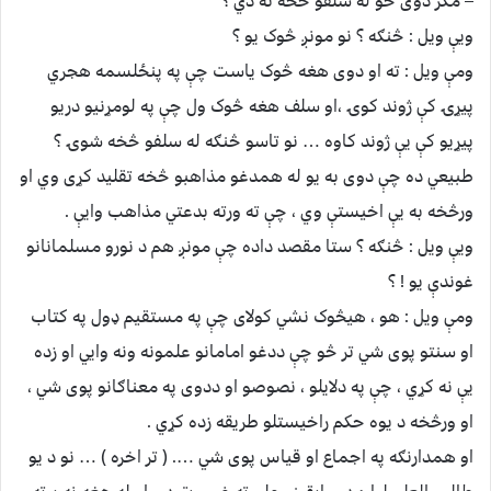
– مګر دوی خو له سلفو څخه نه دي ؟
ویې ویل : څنګه ؟ نو مونږ څوک یو ؟
ومې ویل : ته او دوی هغه څوک یاست چې په پنځلسمه هجري
پیړۍ کې ژوند کوۍ ،او سلف هغه څوک ول چې په لومړنیو دریو
پیړیو کې یې ژوند کاوه … نو تاسو څنګه له سلفو څخه شوۍ ؟
طبیعي ده چې دوی به یو له همدغو مذاهبو څخه تقلید کړی وي او
ورڅخه به یې اخیستې وي ، چې ته ورته بدعتي مذاهب وايې .
ویې ویل : څنګه ؟ ستا مقصد داده چې مونږ هم د نورو مسلمانانو
غوندې یو ! ؟
ومې ویل : هو ، هیڅوک نشي کولای چې په مستقیم ډول په کتاب
او سنتو پوی شي تر څو چې ددغو امامانو علمونه ونه وايي او زده
یې نه کړي ، چې په دلایلو ، نصوصو او ددوی په معناګانو پوی شي ،
او ورڅخه د یوه حکم راخیستلو طریقه زده کړي .
او همدارنګه په اجماع او قیاس پوی شي …. ( تر اخره ) … نو د یو