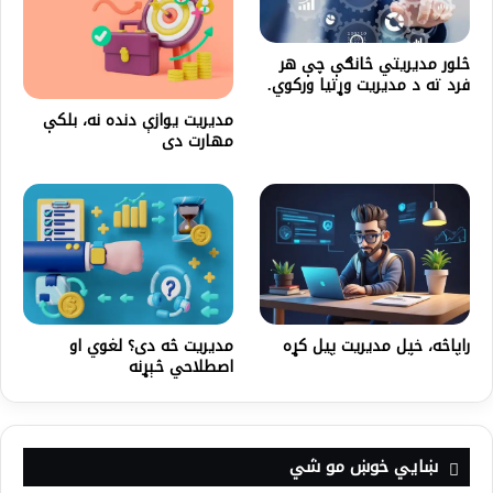
څلور مدیریتي څانګې چې هر
فرد ته د مدیریت وړتیا ورکوي.
مدیریت یوازې دنده نه، بلکې
مهارت دی
راپاڅه، خپل مدیریت پیل کړه
مدیریت څه دی؟ لغوي او
اصطلاحي څېړنه
ښايي خوښ مو شي