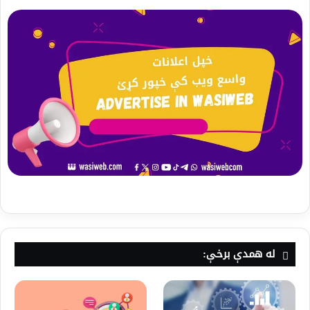
له همدې برخې: