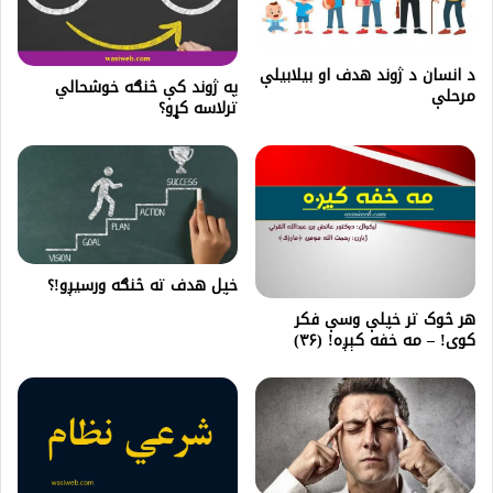
د انسان د ژوند هدف او بیلابیلې
په ژوند کې څنګه خوشحالي
مرحلې
ترلاسه کړو؟
خپل هدف ته څنګه ورسیږو!؟
هر څوک تر خپلې وسې فکر
کوی! – مه خفه کېږه! (۳۶)