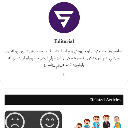
Editorial
د واسع ویب د لیکوالۍ او خپرونکي ټیم لخوا. که مطالب مو خوښ شوي وي، له نورو
سره یې هم شریکه کړئ. تاسو هم کولی شئ خپلې لیکنې د خپرولو لپاره موږ ته
راولېږئ. #مننه_چې_یاستئ
Related Articles