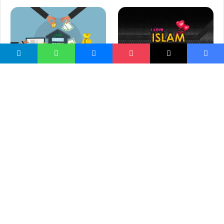
فابيان فرانسوی چگونه
د دريو کلونو زکات څنګه ادا
مسلمان شد
کيږي ؟
پښتو ته پخپله پښتنو په ټيټه
سترګه کتلي!
دشواری ازدواج در جامعۀ ما و