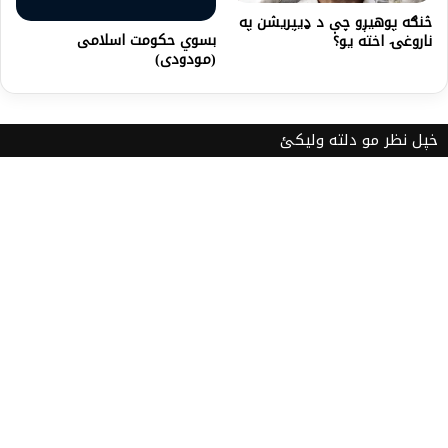
څنګه پوهیږو چې د ډیپریشن په
بسوي حکومت اسلامی
ناروغۍ اخته یو؟
(مودودى)
خپل نظر مو دلته ولیکئ