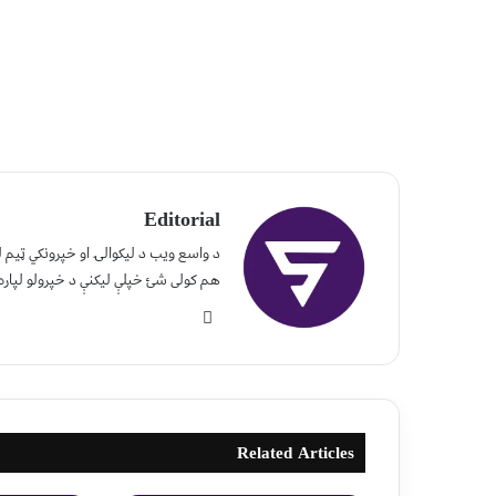
Editorial
د واسع ویب د لیکوالۍ او خپرونکي ټیم
هم کولی شئ خپلې لیکنې د خپرولو لپاره
Related Articles