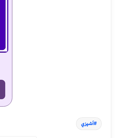
آشپزي