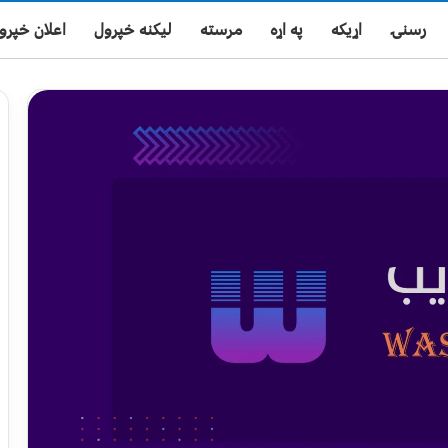
رسنۍ
اړیکه
په اړه
مرسته
لیکنه خپرول
اعلان خپرو