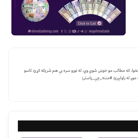
 لخوا. که مطالب مو خوښ شوي وي، له نورو سره یې هم شریکه کړئ. تاسو
 موږ ته راولېږئ. #مننه_چې_یاستئ