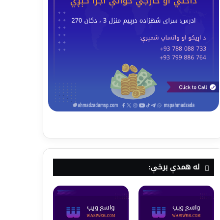
له همدې برخې: