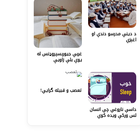
د ديني مدرسو دندې او
اغېزي
غربي جيورېسپروډنس له
يوې بلې زاويې
تعصب و قبیله گرایي!
داسې ناروغي چې انسان
لس ورځې ویده کوي